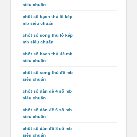
siêu chuẩn
chốt số bạch thủ lô kép
mb siêu chuẩn
chốt số song thủ lô kép
mb siêu chuẩn
chốt số bạch thủ đề mb
siêu chuẩn
chốt số song thủ đề mb
siêu chuẩn
chốt số dàn đề 4 số mb
siêu chuẩn
chốt số dàn đề 6 số mb
siêu chuẩn
chốt số dàn đề 8 số mb
siêu chuẩn