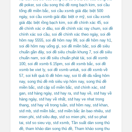
đề poker
,
soi cầu song thủ đề rong bạch kim
,
soi cầu
tổng đề miền bắc
,
soi cầu xsmb giải đặc biệt 500
ngày
,
soi cầu xsmb giải đặc biệt ơ mỹ
,
soi cầu xsmb
giải đặc biệt rồng bạch kim
,
soi đề chính xác 45
,
soi
đề chính xác ơ đâu
,
soi đề chính xác ray churn
,
soi đề
chính xác soi cầu
,
soi đề chính xác theo ngày
,
soi đề
hôm nay 5555
,
soi đề hôm nay 99
,
soi đề hôm nay h1
,
soi đề hôm nay uống gì
,
soi đề miền bắc
,
soi đề siêu
chuẩn gần đây
,
soi đề siêu chuẩn khung 7
,
soi đề siêu
chuẩn nam
,
soi đề siêu chuẩn phát tài
,
soi đề xsmb
100
,
soi đề xsmb 6.15pm
,
soi đề xsmb bắc
,
soi đề
xsmb be viet ly
,
soi đề xsmb untuk
,
soi đề xsmb về
57
,
soi kết quả lô đề hôm nay
,
soi lô đề đà nẵng hôm
nay
,
song thủ đề mb siêu vip hôm nay
,
song thủ đề
miền bắc
,
stđ cặp số miền bắc
,
stđ chính xác
,
stđ
gan
,
stđ hàng ngày
,
stđ hay ra
,
stđ hay về
,
stđ hay về
hàng ngày
,
stđ hay về nhất
,
stđ hay ve nhat trong
thang
,
stđ hay về trong tuần
,
stđ hôm nay
,
stđ khan
,
stđ mb
,
stđ miền bắc
,
stđ miền bắc ăn bao nhiêu
,
stđ
mien phi
,
stđ siêu đẹp
,
stđ so mien phi
,
stđ so phat
tai
,
stđ so sieu vip
,
stđ xsmb
,
Tần suất dàn song thủ
đề
,
tham khảo dàn song thủ đề
,
Tham khảo song thu