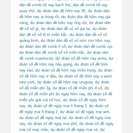
dàn đề xsmb tối nay bạch thủ
,
dàn đề xsmb tối nay
quay thử
,
dự đoán dàn đề hôm nay 96
,
dự đoán dàn
đề hôm nay ai trúng rồi
,
dự đoán dàn đề hôm nay giá
vàng
,
dự đoán dàn đề hôm nay ông nội
,
dự đoán dàn
đề xổ số gì
,
dự đoán dàn đề xổ số gia lai
,
dự đoán
dàn đề xổ số lô tô miền bắc
,
dự đoán dàn đề xổ số
quảng bình
,
dự đoán dàn đề xổ số ước mơ hôm nay
,
dự đoán dàn đề xsmb 4 số
,
dự đoán dàn đề xsmb vip
,
dự đoán dàn đề xsmb xổ số miền bắc
,
dự đoán dàn
đề xsmb xuantocdo
,
dự đoán số đề hôm nay extra
,
dự
đoán số đề hôm nay hậu giang
,
dự đoán số đề hôm
nay iran
,
dự đoán số đề hôm nay miền trung
,
dự đoán
số đề hôm nay ơ đâu
,
dự đoán số đề hôm nay o west
new york
,
dự đoán số đề hôm nay uruguay
,
dự đoán
số đề miễn phí 3g
,
dự đoán số đề miễn phí 4 số
,
dự
đoán số đề miễn phí ăn ngày hôm nay
,
dự đoán số đề
miễn phí giải mã số học
,
dự đoán số đề ngày hôm
nay
,
dự đoán số đề ngày mai 6 tháng 3
,
dự đoán số
đề ngày mai 8 tháng 2
,
dự đoán số đề ngày mai anh
,
dự đoán số đề ngày mai lạt
,
dự đoán số đề ngày mai
này
,
dự đoán số đề ngày mai phố
,
dự đoán số đề ngày
mai số may mắn
,
dự đoán số đề ngày mai vé
,
dự