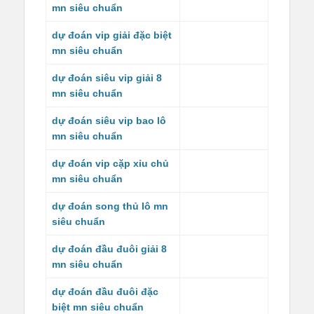
mn siêu chuẩn
dự đoán vip giải đặc biệt
mn siêu chuẩn
dự đoán siêu vip giải 8
mn siêu chuẩn
dự đoán siêu vip bao lô
mn siêu chuẩn
dự đoán vip cặp xỉu chủ
mn siêu chuẩn
dự đoán song thủ lô mn
siêu chuẩn
dự đoán đầu đuôi giải 8
mn siêu chuẩn
dự đoán đầu đuôi đặc
biệt mn siêu chuẩn