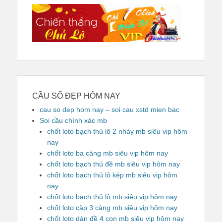
CẦU SỐ ĐẸP HÔM NAY
cau so dep hom nay – soi cau xstd mien bac
Soi cầu chính xác mb
chốt loto bạch thủ lô 2 nháy mb siêu vip hôm
nay
chốt loto ba càng mb siêu vip hôm nay
chốt loto bạch thủ đề mb siêu vip hôm nay
chốt loto bạch thủ lô kép mb siêu vip hôm
nay
chốt loto bạch thủ lô mb siêu vip hôm nay
chốt loto cặp 3 càng mb siêu vip hôm nay
chốt loto dàn đề 4 con mb siêu vip hôm nay