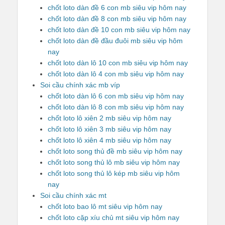
chốt loto dàn đề 6 con mb siêu vip hôm nay
chốt loto dàn đề 8 con mb siêu vip hôm nay
chốt loto dàn đề 10 con mb siêu vip hôm nay
chốt loto dàn đề đầu đuôi mb siêu vip hôm
nay
chốt loto dàn lô 10 con mb siêu vip hôm nay
chốt loto dàn lô 4 con mb siêu vip hôm nay
Soi cầu chính xác mb víp
chốt loto dàn lô 6 con mb siêu vip hôm nay
chốt loto dàn lô 8 con mb siêu vip hôm nay
chốt loto lô xiên 2 mb siêu vip hôm nay
chốt loto lô xiên 3 mb siêu vip hôm nay
chốt loto lô xiên 4 mb siêu vip hôm nay
chốt loto song thủ đề mb siêu vip hôm nay
chốt loto song thủ lô mb siêu vip hôm nay
chốt loto song thủ lô kép mb siêu vip hôm
nay
Soi cầu chính xác mt
chốt loto bao lô mt siêu vip hôm nay
chốt loto cặp xíu chủ mt siêu vip hôm nay