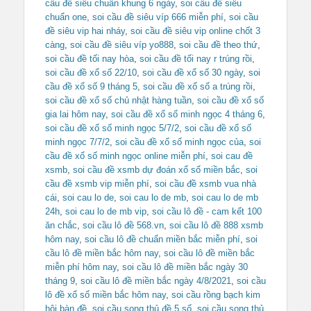
cầu đề siêu chuẩn khung 6 ngày
,
soi cầu đề siêu
chuẩn one
,
soi cầu đề siêu víp 666 miễn phí
,
soi cầu
đề siêu vip hai nháy
,
soi cầu đề siêu vip online chốt 3
càng
,
soi cầu đề siêu víp yo888
,
soi cầu đề theo thứ
,
soi cầu đề tối nay hòa
,
soi cầu đề tối nay r trúng rồi
,
soi cầu đề xổ số 22/10
,
soi cầu đề xổ số 30 ngày
,
soi
cầu đề xổ số 9 tháng 5
,
soi cầu đề xổ số a trúng rồi
,
soi cầu đề xổ số chủ nhật hàng tuần
,
soi cầu đề xổ số
gia lai hôm nay
,
soi cầu đề xổ số minh ngọc 4 tháng 6
,
soi cầu đề xổ số minh ngọc 5/7/2
,
soi cầu đề xổ số
minh ngọc 7/7/2
,
soi cầu đề xổ số minh ngọc của
,
soi
cầu đề xổ số minh ngọc online miễn phí
,
soi cau đề
xsmb
,
soi cầu đề xsmb dự đoán xổ số miền bắc
,
soi
cầu đề xsmb vip miễn phí
,
soi cầu đề xsmb vua nhà
cái
,
soi cau lo de
,
soi cau lo de mb
,
soi cau lo de mb
24h
,
soi cau lo de mb vip
,
soi cầu lô đề - cam kết 100
ăn chắc
,
soi cầu lô đề 568.vn
,
soi cầu lô đề 888 xsmb
hôm nay
,
soi cầu lô đề chuẩn miền bắc miễn phí
,
soi
cầu lô đề miền bắc hôm nay
,
soi cầu lô đề miền bắc
miễn phí hôm nay
,
soi cầu lô đề miền bắc ngày 30
tháng 9
,
soi cầu lô đề miền bắc ngày 4/8/2021
,
soi cầu
lô đề xổ số miền bắc hôm nay
,
soi cầu rồng bạch kim
hội bàn đề
,
soi cầu song thủ đề 5 số
,
soi cầu song thủ