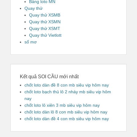
Bảng loto MN
Quay thử
Quay thử XSMB
Quay thử XSMN
Quay thử XSMT
Quay thử Vietlott
sổ mơ
Kết quả SOI CẦU mới nhất
chốt loto dàn đề 8 con mb siêu vip hôm nay
chốt loto bạch thủ lô 2 nháy mb siêu vip hôm
nay
chốt loto lô xiên 3 mb siêu vip hôm nay
chốt loto dàn lô 8 con mb siêu vip hôm nay
chốt loto dàn đề 4 con mb siêu vip hôm nay