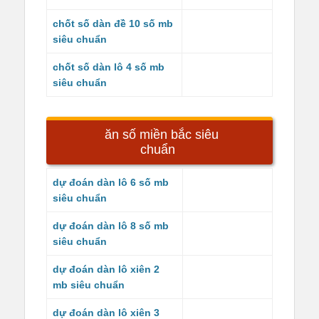
chốt số dàn đề 10 số mb
siêu chuẩn
chốt số dàn lô 4 số mb
siêu chuẩn
ăn số miền bắc siêu
chuẩn
dự đoán dàn lô 6 số mb
siêu chuẩn
dự đoán dàn lô 8 số mb
siêu chuẩn
dự đoán dàn lô xiên 2
mb siêu chuẩn
dự đoán dàn lô xiên 3