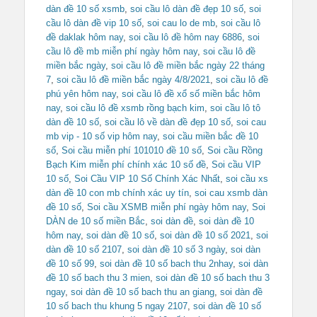
dàn đề 10 số xsmb
,
soi cầu lô dàn đề đẹp 10 số
,
soi
cầu lô dàn đề vip 10 số
,
soi cau lo de mb
,
soi cầu lô
đề daklak hôm nay
,
soi cầu lô đề hôm nay 6886
,
soi
cầu lô đề mb miễn phí ngày hôm nay
,
soi cầu lô đề
miền bắc ngày
,
soi cầu lô đề miền bắc ngày 22 tháng
7
,
soi cầu lô đề miền bắc ngày 4/8/2021
,
soi cầu lô đề
phú yên hôm nay
,
soi cầu lô đề xổ số miền bắc hôm
nay
,
soi cầu lô đề xsmb rồng bạch kim
,
soi cầu lô tô
dàn đề 10 số
,
soi cầu lô về dàn đề đẹp 10 số
,
soi cau
mb vip - 10 số vip hôm nay
,
soi cầu miền bắc đề 10
số
,
Soi cầu miễn phí 101010 đề 10 số
,
Soi cầu Rồng
Bạch Kim miễn phí chính xác 10 số đề
,
Soi cầu VIP
10 số
,
Soi Cầu VIP 10 Số Chính Xác Nhất
,
soi cầu xs
dàn đề 10 con mb chính xác uy tín
,
soi cau xsmb dàn
đề 10 số
,
Soi cầu XSMB miễn phí ngày hôm nay
,
Soi
DÀN de 10 số miền Bắc
,
soi dàn đề
,
soi dàn đề 10
hôm nay
,
soi dàn đề 10 số
,
soi dàn đề 10 số 2021
,
soi
dàn đề 10 số 2107
,
soi dàn đề 10 số 3 ngày
,
soi dàn
đề 10 số 99
,
soi dàn đề 10 số bach thu 2nhay
,
soi dàn
đề 10 số bach thu 3 mien
,
soi dàn đề 10 số bach thu 3
ngay
,
soi dàn đề 10 số bach thu an giang
,
soi dàn đề
10 số bach thu khung 5 ngay 2107
,
soi dàn đề 10 số