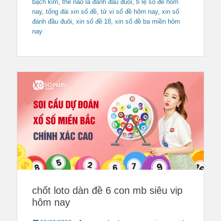
bạch kim
,
thế nào là đánh đầu đuôi
,
tỉ lệ số đề hôm
nay
,
tổng đài xin số đề
,
tử vi số đề hôm nay
,
xin số
đánh đầu đuôi
,
xin số đề 18
,
xin số đề ba miền hôm
nay
chốt loto dàn đề 6 con mb siêu vip
hôm nay