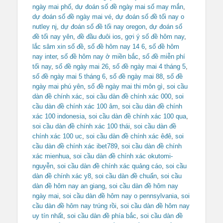
ngày mai phố
,
dự đoán số đề ngày mai số may mắn
,
dự đoán số đề ngày mai vé
,
dự đoán số đề tối nay o
nutley nj
,
dự đoán số đề tối nay oregon
,
dự đoán số
đề tối nay yên
,
đề đầu đuôi ios
,
gợi ý số đề hôm nay
,
lắc sâm xin số đề
,
số đề hôm nay 14 6
,
số đề hôm
nay inter
,
số đề hôm nay ở miền bắc
,
số đề miễn phí
tối nay
,
số đề ngày mai 26
,
số đề ngày mai 4 tháng 5
,
số đề ngày mai 5 tháng 6
,
số đề ngày mai 88
,
số đề
ngày mai phú yên
,
số đề ngày mai thi môn gì
,
soi cầu
dàn đề chính xác
,
soi cầu dàn đề chính xác 000
,
soi
cầu dàn đề chính xác 100 âm
,
soi cầu dàn đề chính
xác 100 indonesia
,
soi cầu dàn đề chính xác 100 qua
,
soi cầu dàn đề chính xác 100 thái
,
soi cầu dàn đề
chính xác 100 uc
,
soi cầu dàn đề chính xác êđê
,
soi
cầu dàn đề chính xác ibet789
,
soi cầu dàn đề chính
xác mienhua
,
soi cầu dàn đề chính xác okutomi-
nguyễn
,
soi cầu dàn đề chính xác quảng cáo
,
soi cầu
dàn đề chính xác y8
,
soi cầu dàn đề chuẩn
,
soi cầu
dàn đề hôm nay an giang
,
soi cầu dàn đề hôm nay
ngày mai
,
soi cầu dàn đề hôm nay o pennsylvania
,
soi
cầu dàn đề hôm nay trúng rồi
,
soi cầu dàn đề hôm nay
uy tín nhất
,
soi cầu dàn đề phía bắc
,
soi cầu dàn đề