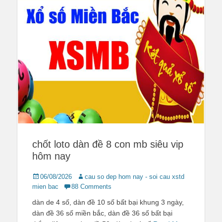
chốt loto dàn đề 8 con mb siêu vip
hôm nay
Posted
Author
06/08/2026
cau so dep hom nay - soi cau xstd
on
mien bac
88 Comments
dàn de 4 số, dàn đề 10 số bất bại khung 3 ngày,
dàn đề 36 số miền bắc, dàn đề 36 số bất bại