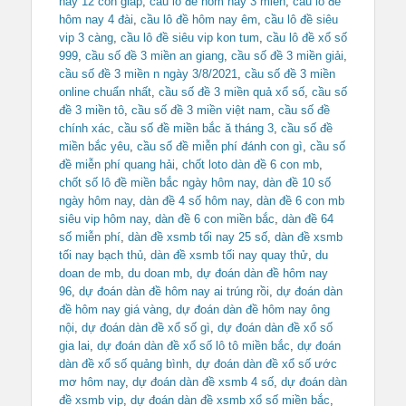
nay 12 con giáp
,
cầu lô đề hôm nay 3 miền
,
cầu lô đề
hôm nay 4 đài
,
cầu lô đề hôm nay êm
,
cầu lô đề siêu
vip 3 càng
,
cầu lô đề siêu vip kon tum
,
cầu lô đề xổ số
999
,
cầu số đề 3 miền an giang
,
cầu số đề 3 miền giải
,
cầu số đề 3 miền n ngày 3/8/2021
,
cầu số đề 3 miền
online chuẩn nhất
,
cầu số đề 3 miền quả xổ số
,
cầu số
đề 3 miền tô
,
cầu số đề 3 miền việt nam
,
cầu số đề
chính xác
,
cầu số đề miền bắc ă tháng 3
,
cầu số đề
miền bắc yêu
,
cầu số đề miễn phí đánh con gì
,
cầu số
đề miễn phí quang hải
,
chốt loto dàn đề 6 con mb
,
chốt số lô đề miền bắc ngày hôm nay
,
dàn đề 10 số
ngày hôm nay
,
dàn đề 4 số hôm nay
,
dàn đề 6 con mb
siêu vip hôm nay
,
dàn đề 6 con miền bắc
,
dàn đề 64
số miễn phí
,
dàn đề xsmb tối nay 25 số
,
dàn đề xsmb
tối nay bạch thủ
,
dàn đề xsmb tối nay quay thử
,
du
doan de mb
,
du doan mb
,
dự đoán dàn đề hôm nay
96
,
dự đoán dàn đề hôm nay ai trúng rồi
,
dự đoán dàn
đề hôm nay giá vàng
,
dự đoán dàn đề hôm nay ông
nội
,
dự đoán dàn đề xổ số gì
,
dự đoán dàn đề xổ số
gia lai
,
dự đoán dàn đề xổ số lô tô miền bắc
,
dự đoán
dàn đề xổ số quảng bình
,
dự đoán dàn đề xổ số ước
mơ hôm nay
,
dự đoán dàn đề xsmb 4 số
,
dự đoán dàn
đề xsmb vip
,
dự đoán dàn đề xsmb xổ số miền bắc
,