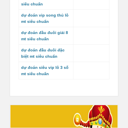
siêu chuẩn
dự đoán vip song thủ lô
mt siêu chuẩn
dự đoán đầu đuôi giải 8
mt siêu chuẩn
dự đoán đầu đuôi đặc
biệt mt siêu chuẩn
dự đoán siêu vip lô 3 số
mt siêu chuẩn