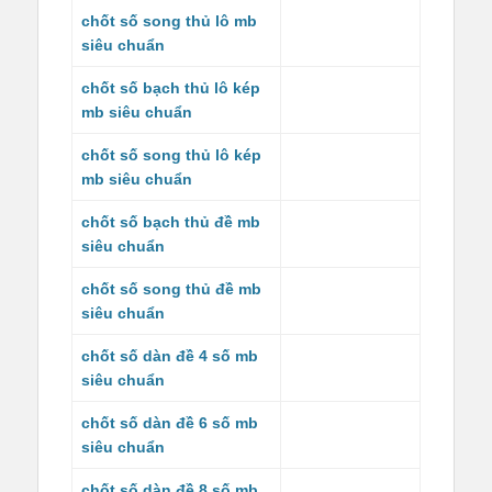
chốt số song thủ lô mb
siêu chuẩn
chốt số bạch thủ lô kép
mb siêu chuẩn
chốt số song thủ lô kép
mb siêu chuẩn
chốt số bạch thủ đề mb
siêu chuẩn
chốt số song thủ đề mb
siêu chuẩn
chốt số dàn đề 4 số mb
siêu chuẩn
chốt số dàn đề 6 số mb
siêu chuẩn
chốt số dàn đề 8 số mb