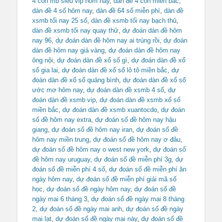
4 con mb siêu vip hôm nay
,
dàn đề 4 con miền bắc
,
dàn đề 4 số hôm nay
,
dàn đề 64 số miễn phí
,
dàn đề
xsmb tối nay 25 số
,
dàn đề xsmb tối nay bạch thủ
,
dàn đề xsmb tối nay quay thử
,
dự đoán dàn đề hôm
nay 96
,
dự đoán dàn đề hôm nay ai trúng rồi
,
dự đoán
dàn đề hôm nay giá vàng
,
dự đoán dàn đề hôm nay
ông nội
,
dự đoán dàn đề xổ số gì
,
dự đoán dàn đề xổ
số gia lai
,
dự đoán dàn đề xổ số lô tô miền bắc
,
dự
đoán dàn đề xổ số quảng bình
,
dự đoán dàn đề xổ số
ước mơ hôm nay
,
dự đoán dàn đề xsmb 4 số
,
dự
đoán dàn đề xsmb vip
,
dự đoán dàn đề xsmb xổ số
miền bắc
,
dự đoán dàn đề xsmb xuantocdo
,
dự đoán
số đề hôm nay extra
,
dự đoán số đề hôm nay hậu
giang
,
dự đoán số đề hôm nay iran
,
dự đoán số đề
hôm nay miền trung
,
dự đoán số đề hôm nay ơ đâu
,
dự đoán số đề hôm nay o west new york
,
dự đoán số
đề hôm nay uruguay
,
dự đoán số đề miễn phí 3g
,
dự
đoán số đề miễn phí 4 số
,
dự đoán số đề miễn phí ăn
ngày hôm nay
,
dự đoán số đề miễn phí giải mã số
học
,
dự đoán số đề ngày hôm nay
,
dự đoán số đề
ngày mai 6 tháng 3
,
dự đoán số đề ngày mai 8 tháng
2
,
dự đoán số đề ngày mai anh
,
dự đoán số đề ngày
mai lạt
,
dự đoán số đề ngày mai này
,
dự đoán số đề