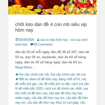
chốt loto dàn đề 4 con mb siêu vip
hôm nay
Posted
Author
06/08/2026
cau so dep hom nay - soi cau xstd
on
mien bac
90 Comments
dàn de 20 số mỗi ngày, dàn đề 36 số 247, dan de
50 so, dan 36 so, taodande, dàn de 64 số hàng
ngày, dàn de 20 số hàng ngày, dan de 60 so,
Read More …
Categories
Tags
Soi cầu chính xác mb
,
Soi cầu chính xác mb víp
888 dự đoan số đề hôm nay
,
bảng chốt số lô
,
các
đề miễn phí ppt
,
các đề miễn phí ưu đãi
,
cách soi cầu
lô đề miền bắc 2020
,
cách soi đề chính xác nhất
,
cao
thủ chốt số đề hôm nay
,
cầu dàn đề hôm nay bao
nhiêu ngày
,
cầu dàn đề hôm nay iso
,
cầu dàn đề hôm
nay om
,
cầu dàn đề hôm nay theo 12 con giáp
,
cầu