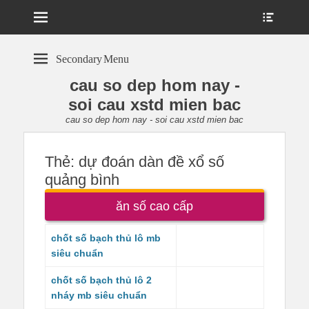
Menu
Show
Heade
Sideb
Conte
Secondary Menu
cau so dep hom nay -
soi cau xstd mien bac
cau so dep hom nay - soi cau xstd mien bac
Thẻ:
dự đoán dàn đề xổ số
quảng bình
ăn số cao cấp
chốt số bạch thủ lô mb
siêu chuẩn
chốt số bạch thủ lô 2
nháy mb siêu chuẩn