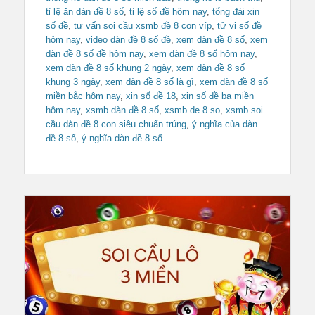
tỉ lệ ăn dàn đề 8 số
,
tỉ lệ số đề hôm nay
,
tổng đài xin
số đề
,
tư vấn soi cầu xsmb đề 8 con víp
,
tử vi số đề
hôm nay
,
video dàn đề 8 số đề
,
xem dàn đề 8 số
,
xem
dàn đề 8 số đề hôm nay
,
xem dàn đề 8 số hôm nay
,
xem dàn đề 8 số khung 2 ngày
,
xem dàn đề 8 số
khung 3 ngày
,
xem dàn đề 8 số là gì
,
xem dàn đề 8 số
miền bắc hôm nay
,
xin số đề 18
,
xin số đề ba miền
hôm nay
,
xsmb dàn đề 8 số
,
xsmb de 8 so
,
xsmb soi
cầu dàn đề 8 con siêu chuẩn trúng
,
ý nghĩa của dàn
đề 8 số
,
ý nghĩa dàn đề 8 số