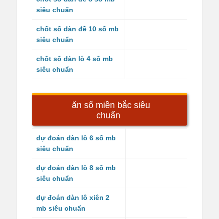
siêu chuẩn
chốt số dàn đề 10 số mb
siêu chuẩn
chốt số dàn lô 4 số mb
siêu chuẩn
ăn số miền bắc siêu
chuẩn
dự đoán dàn lô 6 số mb
siêu chuẩn
dự đoán dàn lô 8 số mb
siêu chuẩn
dự đoán dàn lô xiên 2
mb siêu chuẩn