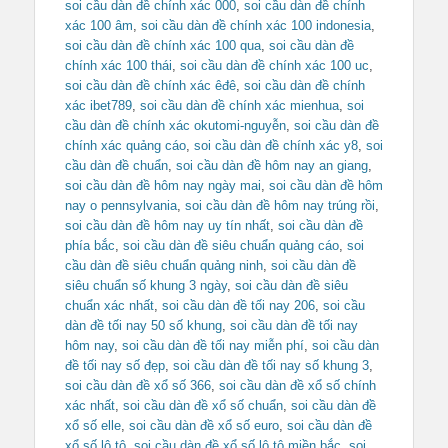
soi cầu dàn đề chính xác 000
,
soi cầu dàn đề chính
xác 100 âm
,
soi cầu dàn đề chính xác 100 indonesia
,
soi cầu dàn đề chính xác 100 qua
,
soi cầu dàn đề
chính xác 100 thái
,
soi cầu dàn đề chính xác 100 uc
,
soi cầu dàn đề chính xác êđê
,
soi cầu dàn đề chính
xác ibet789
,
soi cầu dàn đề chính xác mienhua
,
soi
cầu dàn đề chính xác okutomi-nguyễn
,
soi cầu dàn đề
chính xác quảng cáo
,
soi cầu dàn đề chính xác y8
,
soi
cầu dàn đề chuẩn
,
soi cầu dàn đề hôm nay an giang
,
soi cầu dàn đề hôm nay ngày mai
,
soi cầu dàn đề hôm
nay o pennsylvania
,
soi cầu dàn đề hôm nay trúng rồi
,
soi cầu dàn đề hôm nay uy tín nhất
,
soi cầu dàn đề
phía bắc
,
soi cầu dàn đề siêu chuẩn quảng cáo
,
soi
cầu dàn đề siêu chuẩn quảng ninh
,
soi cầu dàn đề
siêu chuẩn số khung 3 ngày
,
soi cầu dàn đề siêu
chuẩn xác nhất
,
soi cầu dàn đề tối nay 206
,
soi cầu
dàn đề tối nay 50 số khung
,
soi cầu dàn đề tối nay
hôm nay
,
soi cầu dàn đề tối nay miễn phí
,
soi cầu dàn
đề tối nay số đẹp
,
soi cầu dàn đề tối nay số khung 3
,
soi cầu dàn đề xổ số 366
,
soi cầu dàn đề xổ số chính
xác nhất
,
soi cầu dàn đề xổ số chuẩn
,
soi cầu dàn đề
xổ số elle
,
soi cầu dàn đề xổ số euro
,
soi cầu dàn đề
xổ số lô tô
,
soi cầu dàn đề xổ số lô tô miền bắc
,
soi