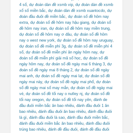
4 số
,
dự đoán dàn đề xsmb vip
,
dự đoán dàn đề xsmb
xổ số miền bắc
,
dự đoán dàn đề xsmb xuantocdo
,
dự
đoán đầu đuôi đề miền bắc
,
dự đoán số đề hôm nay
extra
,
dự đoán số đề hôm nay hậu giang
,
dự đoán số
đề hôm nay iran
,
dự đoán số đề hôm nay miền trung
,
dự đoán số đề hôm nay ơ đâu
,
dự đoán số đề hôm
nay o west new york
,
dự đoán số đề hôm nay uruguay
,
dự đoán số đề miễn phí 3g
,
dự đoán số đề miễn phí 4
số
,
dự đoán số đề miễn phí ăn ngày hôm nay
,
dự
đoán số đề miễn phí giải mã số học
,
dự đoán số đề
ngày hôm nay
,
dự đoán số đề ngày mai 6 tháng 3
,
dự
đoán số đề ngày mai 8 tháng 2
,
dự đoán số đề ngày
mai anh
,
dự đoán số đề ngày mai lạt
,
dự đoán số đề
ngày mai này
,
dự đoán số đề ngày mai phố
,
dự đoán
số đề ngày mai số may mắn
,
dự đoán số đề ngày mai
vé
,
dự đoán số đề tối nay o nutley nj
,
dự đoán số đề
tối nay oregon
,
dự đoán số đề tối nay yên
,
đánh de
đầu đuôi miền bắc ăn bao nhiêu
,
đánh đầu đuôi 1 ăn
bao nhiêu
,
đánh đầu đuôi ăn bao nhiêu
,
đánh đầu đuôi
là gì
,
đánh đầu đuôi là sao
,
đánh đầu đuôi miền bắc
,
đánh đầu đuôi miền bắc ăn bao nhiêu
,
đánh đầu đuôi
trúng bao nhiêu
,
đánh đề đầu đuôi
,
đánh đề đầu đuôi