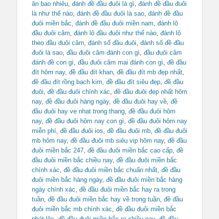
ăn bao nhiêu
,
đánh đề đầu đuôi là gì
,
đánh đề đầu đuôi
là như thế nào
,
đánh đề đầu đuôi là sao
,
đánh đề đầu
đuôi miền bắc
,
đánh đề đầu đuôi miền nam
,
đánh lô
đầu đuôi câm
,
đánh lô đầu đuôi như thế nào
,
đánh lô
theo đầu đuôi câm
,
đánh số đầu đuôi
,
đánh số đề đầu
đuôi là sao
,
đầu đuôi câm đánh con gì
,
đầu đuôi câm
đánh đề con gì
,
đầu đuôi câm mai đánh con gì
,
đề đầu
đít hôm nay
,
đề đầu đít khan
,
đề đầu đít mb đẹp nhất
,
đề đầu đít rồng bạch kim
,
đề đầu đít siêu đẹp
,
đề đầu
đuôi
,
đề đầu đuôi chính xác
,
đề đầu đuôi đẹp nhất hôm
nay
,
đề đầu đuôi hàng ngày
,
đề đầu đuôi hay về
,
đề
đầu đuôi hay ve nhat trong thang
,
đề đầu đuôi hôm
nay
,
đề đầu đuôi hôm nay con gì
,
đề đầu đuôi hôm nay
miễn phí
,
đề đầu đuôi ios
,
đề đầu đuôi mb
,
đề đầu đuôi
mb hôm nay
,
đề đầu đuôi mb siêu vip hôm nay
,
đề đầu
đuôi miền bắc 247
,
đề đầu đuôi miền bắc cao cấp
,
đề
đầu đuôi miền bắc chiều nay
,
đề đầu đuôi miền bắc
chính xác
,
đề đầu đuôi miền bắc chuẩn nhất
,
đề đầu
đuôi miền bắc hàng ngày
,
đề đầu đuôi miền bắc hàng
ngày chính xác
,
đề đầu đuôi miền bắc hay ra trong
tuần
,
đề đầu đuôi miền bắc hay về trong tuần
,
đề đầu
đuôi miền bắc mb chính xác
,
đề đầu đuôi miền bắc
phát lộc
,
đề đầu đuôi miền bắc ra chiều nay
,
đề đầu