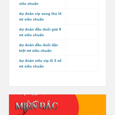
siêu chuẩn
dự đoán vip song thủ lô
mt siêu chuẩn
dự đoán đầu đuôi giải 8
mt siêu chuẩn
dự đoán đầu đuôi đặc
biệt mt siêu chuẩn
dự đoán siêu vip lô 3 số
mt siêu chuẩn