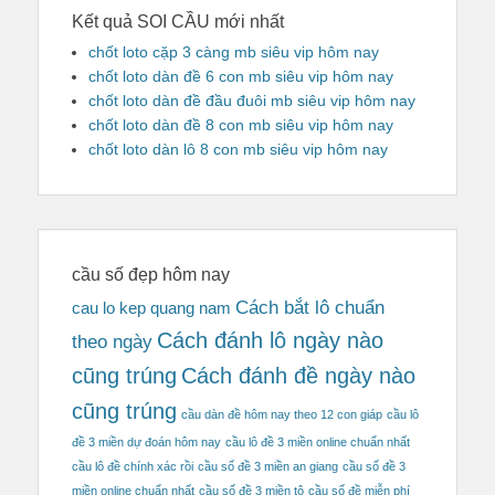
Kết quả SOI CẦU mới nhất
chốt loto cặp 3 càng mb siêu vip hôm nay
chốt loto dàn đề 6 con mb siêu vip hôm nay
chốt loto dàn đề đầu đuôi mb siêu vip hôm nay
chốt loto dàn đề 8 con mb siêu vip hôm nay
chốt loto dàn lô 8 con mb siêu vip hôm nay
cầu số đẹp hôm nay
Cách bắt lô chuẩn
cau lo kep quang nam
Cách đánh lô ngày nào
theo ngày
cũng trúng
Cách đánh đề ngày nào
cũng trúng
cầu dàn đề hôm nay theo 12 con giáp
cầu lô
đề 3 miền dự đoán hôm nay
cầu lô đề 3 miền online chuẩn nhất
cầu lô đề chính xác rồi
cầu số đề 3 miền an giang
cầu số đề 3
miền online chuẩn nhất
cầu số đề 3 miền tô
cầu số đề miễn phí