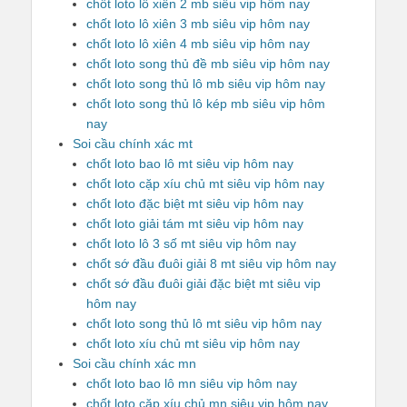
chốt loto lô xiên 2 mb siêu vip hôm nay
chốt loto lô xiên 3 mb siêu vip hôm nay
chốt loto lô xiên 4 mb siêu vip hôm nay
chốt loto song thủ đề mb siêu vip hôm nay
chốt loto song thủ lô mb siêu vip hôm nay
chốt loto song thủ lô kép mb siêu vip hôm
nay
Soi cầu chính xác mt
chốt loto bao lô mt siêu vip hôm nay
chốt loto cặp xíu chủ mt siêu vip hôm nay
chốt loto đặc biệt mt siêu vip hôm nay
chốt loto giải tám mt siêu vip hôm nay
chốt loto lô 3 số mt siêu vip hôm nay
chốt sớ đầu đuôi giải 8 mt siêu vip hôm nay
chốt sớ đầu đuôi giải đặc biệt mt siêu vip
hôm nay
chốt loto song thủ lô mt siêu vip hôm nay
chốt loto xíu chủ mt siêu vip hôm nay
Soi cầu chính xác mn
chốt loto bao lô mn siêu vip hôm nay
chốt loto cặp xíu chủ mn siêu vip hôm nay