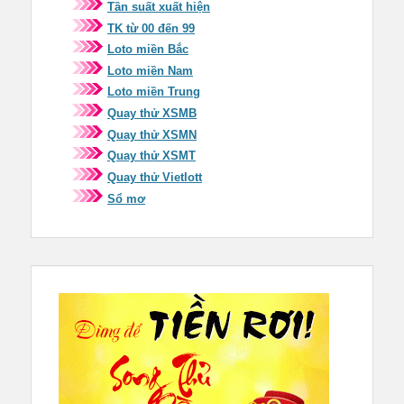
Tần suất xuất hiện
TK từ 00 đến 99
Loto miền Bắc
Loto miền Nam
Loto miền Trung
Quay thử XSMB
Quay thử XSMN
Quay thử XSMT
Quay thử Vietlott
Sổ mơ