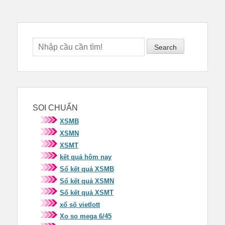
Search
SOI CHUẨN
XSMB
XSMN
XSMT
kết quả hôm nay
Sổ kết quả XSMB
Sổ kết quả XSMN
Sổ kết quả XSMT
xổ số vietlott
Xo so mega 6/45