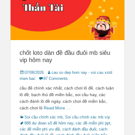
chốt loto dàn đề đầu đuôi mb siêu
vip hôm nay
Posted
Author
07/08/2026
cau so dep hom nay - soi cau xstd
on
mien bac
87 Comments
cầu đề chính xác nhất, cách chơi lô đề, cách luận
lô đề, bạch thủ đề miền bắc, soi cầu hay, các
cách đánh lô đề ngày, cách chơi đề miền bắc,
cách chơi lô
Read More …
Categories
Tags
Soi cầu chính xác mb
,
Soi cầu chính xác mb víp
888 dự đoan số đề hôm nay
,
các đề miễn phí ppt
,
các đề miễn phí ưu đãi
,
cách đánh đầu đuôi
,
cách