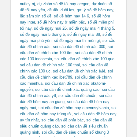
nutley nj
,
dự đoán số đề tối nay oregon
,
dự đoán số
đề tối nay yên
,
đề đầu đuôi ios
,
gợi ý số đề hôm nay
,
lắc sâm xin số đề
,
số đề hôm nay 14 6
,
số đề hôm
nay inter
,
số đề hôm nay ở miền bắc
,
số đề miễn phí
tối nay
,
số đề ngày mai 26
,
số đề ngày mai 4 tháng 5
,
số đề ngày mai 5 tháng 6
,
số đề ngày mai 88
,
số đề
ngày mai phú yên
,
số đề ngày mai thi môn gì
,
soi cầu
dàn đề chính xác
,
soi cầu dàn đề chính xác 000
,
soi
cầu dàn đề chính xác 100 âm
,
soi cầu dàn đề chính
xác 100 indonesia
,
soi cầu dàn đề chính xác 100 qua
,
soi cầu dàn đề chính xác 100 thái
,
soi cầu dàn đề
chính xác 100 uc
,
soi cầu dàn đề chính xác êđê
,
soi
cầu dàn đề chính xác ibet789
,
soi cầu dàn đề chính
xác mienhua
,
soi cầu dàn đề chính xác okutomi-
nguyễn
,
soi cầu dàn đề chính xác quảng cáo
,
soi cầu
dàn đề chính xác y8
,
soi cầu dàn đề chuẩn
,
soi cầu
dàn đề hôm nay an giang
,
soi cầu dàn đề hôm nay
ngày mai
,
soi cầu dàn đề hôm nay o pennsylvania
,
soi
cầu dàn đề hôm nay trúng rồi
,
soi cầu dàn đề hôm nay
uy tín nhất
,
soi cầu dàn đề phía bắc
,
soi cầu dàn đề
siêu chuẩn quảng cáo
,
soi cầu dàn đề siêu chuẩn
quảng ninh
,
soi cầu dàn đề siêu chuẩn số khung 3