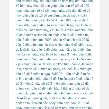
dàn đề hôm nay iso
,
cầu dàn đề hôm nay om
,
cầu dàn
đề hôm nay theo 12 con giáp
,
cầu dàn đề xổ số 100
ngày
,
cầu dàn đề xổ số hàng ngày
,
cầu dàn đề xổ số
hay
,
cầu dàn đề xổ số ưu đàm
,
cầu đề siêu chuẩn
,
cầu lô đề 3 miền
,
cầu lô đề 3 miền 100
,
cầu lô đề 3
miền 786
,
cầu lô đề 3 miền ăn bao nhiêu
,
cầu lô đề 3
miền dự đoán hôm nay
,
cầu lô đề 3 miền karaoke
,
cầu
lô đề 3 miền online chuẩn nhất
,
cầu lô đề 3 miền ưi
,
cầu lô đề chính xác 2000
,
cầu lô đề chính xác 2018
,
cầu lô đề chính xác ăn bao nhiêu
,
cầu lô đề chính xác
de khánh hòa
,
cầu lô đề chính xác rồi
,
cầu lô đề hôm
nay 12 con giáp
,
cầu lô đề hôm nay 3 miền
,
cầu lô đề
hôm nay 4 đài
,
cầu lô đề hôm nay êm
,
cầu lô đề siêu
vip 3 càng
,
cầu lô đề siêu vip kon tum
,
cầu lô đề xổ số
999
,
cầu số đề 3 miền an giang
,
cầu số đề 3 miền giải
,
cầu số đề 3 miền n ngày 3/8/2021
,
cầu số đề 3 miền
online chuẩn nhất
,
cầu số đề 3 miền quả xổ số
,
cầu số
đề 3 miền tô
,
cầu số đề 3 miền việt nam
,
cầu số đề
chính xác
,
cầu số đề miền bắc ă tháng 3
,
cầu số đề
miền bắc yêu
,
cầu số đề miễn phí đánh con gì
,
cầu số
đề miễn phí quang hải
,
chốt loto dàn đề 6 con mb
,
chốt số lô đề miền bắc ngày hôm nay
,
dàn đề 10 số
ngày hôm nay
,
dàn đề 4 số hôm nay
,
dàn đề 6 con mb