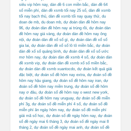
siêu vip hôm nay
,
dàn đề 6 con miền bắc
,
dàn đề 64
số miễn phí
,
dàn đề xsmb tối nay 25 số
,
dàn đề xsmb
tối nay bạch thủ
,
dàn đề xsmb tối nay quay thử
,
du
doan de mb
,
du doan mb
,
dự đoán dàn đề hôm nay
96
,
dự đoán dàn đề hôm nay ai trúng rồi
,
dự đoán dàn
đề hôm nay giá vàng
,
dự đoán dàn đề hôm nay ông
nội
,
dự đoán dàn đề xổ số gì
,
dự đoán dàn đề xổ số
gia lai
,
dự đoán dàn đề xổ số lô tô miền bắc
,
dự đoán
dàn đề xổ số quảng bình
,
dự đoán dàn đề xổ số ước
mơ hôm nay
,
dự đoán dàn đề xsmb 4 số
,
dự đoán dàn
đề xsmb vip
,
dự đoán dàn đề xsmb xổ số miền bắc
,
dự đoán dàn đề xsmb xuantocdo
,
dự đoán kết quả giải
đặc biệt
,
dự đoán số đề hôm nay extra
,
dự đoán số đề
hôm nay hậu giang
,
dự đoán số đề hôm nay iran
,
dự
đoán số đề hôm nay miền trung
,
dự đoán số đề hôm
nay ơ đâu
,
dự đoán số đề hôm nay o west new york
,
dự đoán số đề hôm nay uruguay
,
dự đoán số đề miễn
phí 3g
,
dự đoán số đề miễn phí 4 số
,
dự đoán số đề
miễn phí ăn ngày hôm nay
,
dự đoán số đề miễn phí
giải mã số học
,
dự đoán số đề ngày hôm nay
,
dự đoán
số đề ngày mai 6 tháng 3
,
dự đoán số đề ngày mai 8
tháng 2
,
dự đoán số đề ngày mai anh
,
dự đoán số đề