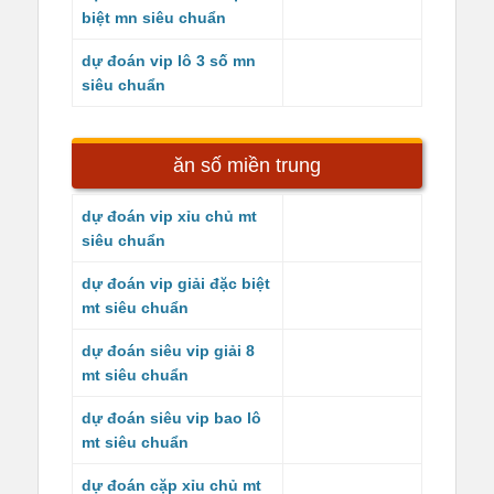
biệt mn siêu chuẩn
dự đoán vip lô 3 số mn
siêu chuẩn
ăn số miền trung
dự đoán vip xỉu chủ mt
siêu chuẩn
dự đoán vip giải đặc biệt
mt siêu chuẩn
dự đoán siêu vip giải 8
mt siêu chuẩn
dự đoán siêu vip bao lô
mt siêu chuẩn
dự đoán cặp xỉu chủ mt