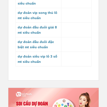
siêu chuẩn
dự đoán vip song thủ lô
mt siêu chuẩn
dự đoán đầu đuôi giải 8
mt siêu chuẩn
dự đoán đầu đuôi đặc
biệt mt siêu chuẩn
dự đoán siêu vip lô 3 số
mt siêu chuẩn