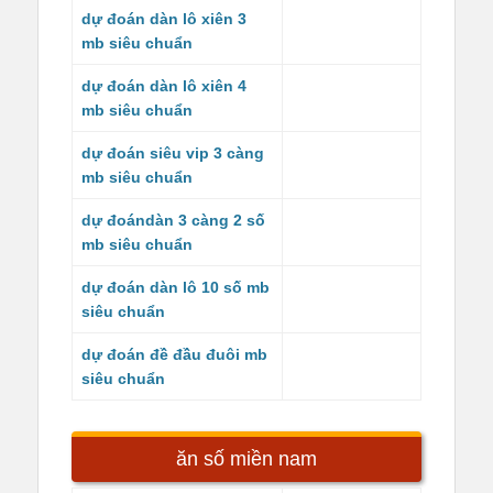
dự đoán dàn lô xiên 3
mb siêu chuẩn
dự đoán dàn lô xiên 4
mb siêu chuẩn
dự đoán siêu vip 3 càng
mb siêu chuẩn
dự đoándàn 3 càng 2 số
mb siêu chuẩn
dự đoán dàn lô 10 số mb
siêu chuẩn
dự đoán đề đầu đuôi mb
siêu chuẩn
ăn số miền nam