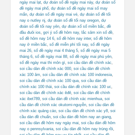
ngày mai lạt
,
dự đoán số đề ngày mai này
,
dự đoán số
đề ngày mai phố
,
dự đoán số đề ngày mai số may
mắn
,
dự đoán số đề ngày mai vé
,
dự đoán số đề tối
nay o nutley nj
,
dự đoán số đề tối nay oregon
,
dự
đoán số đề tối nay yên
,
dự đoán xổ số miền bắc
,
đề
đầu đuôi ios
,
gợi ý số đề hôm nay
,
lắc sâm xin số đề
,
số đề hôm nay 14 6
,
số đề hôm nay inter
,
số đề hôm
nay ở miền bắc
,
số đề miễn phí tối nay
,
số đề ngày
mai 26
,
số đề ngày mai 4 tháng 5
,
số đề ngày mai 5
tháng 6
,
số đề ngày mai 88
,
số đề ngày mai phú yên
,
số đề ngày mai thi môn gì
,
soi cầu dàn đề chính xác
,
soi cầu dàn đề chính xác 000
,
soi cầu dàn đề chính
xác 100 âm
,
soi cầu dàn đề chính xác 100 indonesia
,
soi cầu dàn đề chính xác 100 qua
,
soi cầu dàn đề
chính xác 100 thái
,
soi cầu dàn đề chính xác 100 uc
,
soi cầu dàn đề chính xác êđê
,
soi cầu dàn đề chính
xác ibet789
,
soi cầu dàn đề chính xác mienhua
,
soi
cầu dàn đề chính xác okutomi-nguyễn
,
soi cầu dàn đề
chính xác quảng cáo
,
soi cầu dàn đề chính xác y8
,
soi
cầu dàn đề chuẩn
,
soi cầu dàn đề hôm nay an giang
,
soi cầu dàn đề hôm nay ngày mai
,
soi cầu dàn đề hôm
nay o pennsylvania
,
soi cầu dàn đề hôm nay trúng rồi
,
soi cầu dàn đề hôm nay uy tín nhất
,
soi cầu dàn đề