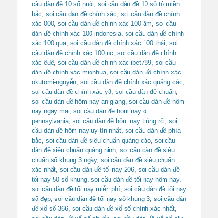
cầu dàn đề 10 số nuôi
,
soi cầu dàn đề 10 số tô miền
bắc
,
soi cầu dàn đề chính xác
,
soi cầu dàn đề chính
xác 000
,
soi cầu dàn đề chính xác 100 âm
,
soi cầu
dàn đề chính xác 100 indonesia
,
soi cầu dàn đề chính
xác 100 qua
,
soi cầu dàn đề chính xác 100 thái
,
soi
cầu dàn đề chính xác 100 uc
,
soi cầu dàn đề chính
xác êđê
,
soi cầu dàn đề chính xác ibet789
,
soi cầu
dàn đề chính xác mienhua
,
soi cầu dàn đề chính xác
okutomi-nguyễn
,
soi cầu dàn đề chính xác quảng cáo
,
soi cầu dàn đề chính xác y8
,
soi cầu dàn đề chuẩn
,
soi cầu dàn đề hôm nay an giang
,
soi cầu dàn đề hôm
nay ngày mai
,
soi cầu dàn đề hôm nay o
pennsylvania
,
soi cầu dàn đề hôm nay trúng rồi
,
soi
cầu dàn đề hôm nay uy tín nhất
,
soi cầu dàn đề phía
bắc
,
soi cầu dàn đề siêu chuẩn quảng cáo
,
soi cầu
dàn đề siêu chuẩn quảng ninh
,
soi cầu dàn đề siêu
chuẩn số khung 3 ngày
,
soi cầu dàn đề siêu chuẩn
xác nhất
,
soi cầu dàn đề tối nay 206
,
soi cầu dàn đề
tối nay 50 số khung
,
soi cầu dàn đề tối nay hôm nay
,
soi cầu dàn đề tối nay miễn phí
,
soi cầu dàn đề tối nay
số đẹp
,
soi cầu dàn đề tối nay số khung 3
,
soi cầu dàn
đề xổ số 366
,
soi cầu dàn đề xổ số chính xác nhất
,