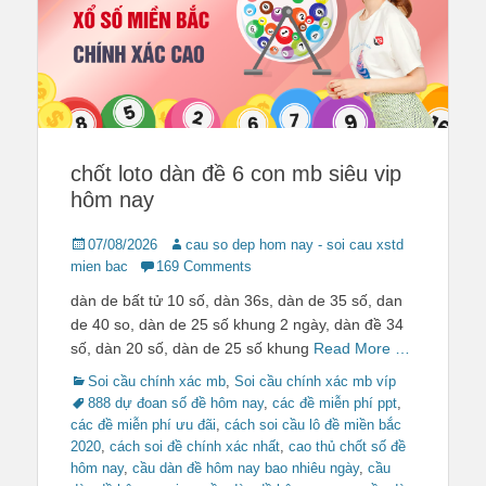
chốt loto dàn đề 6 con mb siêu vip
hôm nay
Posted
Author
07/08/2026
cau so dep hom nay - soi cau xstd
on
mien bac
169 Comments
dàn de bất tử 10 số, dàn 36s, dàn de 35 số, dan
de 40 so, dàn de 25 số khung 2 ngày, dàn đề 34
số, dàn 20 số, dàn de 25 số khung
Read More …
Categories
Tags
Soi cầu chính xác mb
,
Soi cầu chính xác mb víp
888 dự đoan số đề hôm nay
,
các đề miễn phí ppt
,
các đề miễn phí ưu đãi
,
cách soi cầu lô đề miền bắc
2020
,
cách soi đề chính xác nhất
,
cao thủ chốt số đề
hôm nay
,
cầu dàn đề hôm nay bao nhiêu ngày
,
cầu