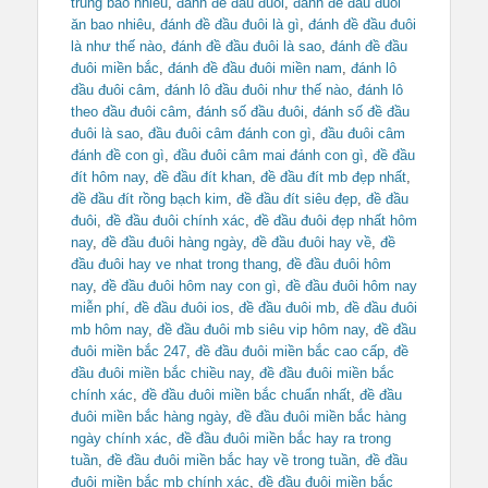
trúng bao nhiêu
,
đánh đề đầu đuôi
,
đánh đề đầu đuôi
ăn bao nhiêu
,
đánh đề đầu đuôi là gì
,
đánh đề đầu đuôi
là như thế nào
,
đánh đề đầu đuôi là sao
,
đánh đề đầu
đuôi miền bắc
,
đánh đề đầu đuôi miền nam
,
đánh lô
đầu đuôi câm
,
đánh lô đầu đuôi như thế nào
,
đánh lô
theo đầu đuôi câm
,
đánh số đầu đuôi
,
đánh số đề đầu
đuôi là sao
,
đầu đuôi câm đánh con gì
,
đầu đuôi câm
đánh đề con gì
,
đầu đuôi câm mai đánh con gì
,
đề đầu
đít hôm nay
,
đề đầu đít khan
,
đề đầu đít mb đẹp nhất
,
đề đầu đít rồng bạch kim
,
đề đầu đít siêu đẹp
,
đề đầu
đuôi
,
đề đầu đuôi chính xác
,
đề đầu đuôi đẹp nhất hôm
nay
,
đề đầu đuôi hàng ngày
,
đề đầu đuôi hay về
,
đề
đầu đuôi hay ve nhat trong thang
,
đề đầu đuôi hôm
nay
,
đề đầu đuôi hôm nay con gì
,
đề đầu đuôi hôm nay
miễn phí
,
đề đầu đuôi ios
,
đề đầu đuôi mb
,
đề đầu đuôi
mb hôm nay
,
đề đầu đuôi mb siêu vip hôm nay
,
đề đầu
đuôi miền bắc 247
,
đề đầu đuôi miền bắc cao cấp
,
đề
đầu đuôi miền bắc chiều nay
,
đề đầu đuôi miền bắc
chính xác
,
đề đầu đuôi miền bắc chuẩn nhất
,
đề đầu
đuôi miền bắc hàng ngày
,
đề đầu đuôi miền bắc hàng
ngày chính xác
,
đề đầu đuôi miền bắc hay ra trong
tuần
,
đề đầu đuôi miền bắc hay về trong tuần
,
đề đầu
đuôi miền bắc mb chính xác
,
đề đầu đuôi miền bắc