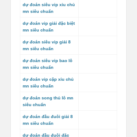
dự đoán siêu vip xỉu chủ
mn siêu chuẩn
dự đoán vip giải đặc biệt
mn siêu chuẩn
dự đoán siêu vip giải 8
mn siêu chuẩn
dự đoán siêu vip bao lô
mn siêu chuẩn
dự đoán vip cặp xỉu chủ
mn siêu chuẩn
dự đoán song thủ lô mn
siêu chuẩn
dự đoán đầu đuôi giải 8
mn siêu chuẩn
dự đoán đầu đuôi đặc