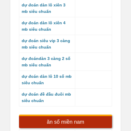
dự đoán dàn lô xiên 3
mb siêu chuẩn
dự đoán dàn lô xiên 4
mb siêu chuẩn
dự đoán siêu vip 3 càng
mb siêu chuẩn
dự đoándàn 3 càng 2 số
mb siêu chuẩn
dự đoán dàn lô 10 số mb
siêu chuẩn
dự đoán đề đầu đuôi mb
siêu chuẩn
ăn số miền nam