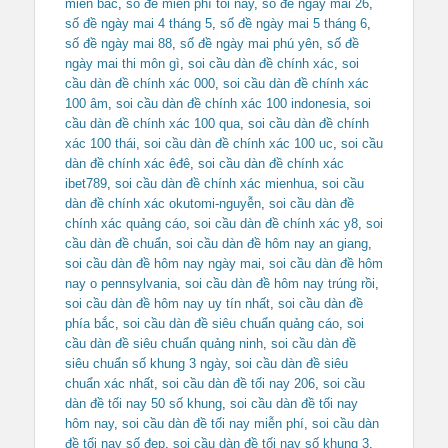
miền bắc
,
số đề miễn phí tối nay
,
số đề ngày mai 26
,
số đề ngày mai 4 tháng 5
,
số đề ngày mai 5 tháng 6
,
số đề ngày mai 88
,
số đề ngày mai phú yên
,
số đề
ngày mai thi môn gì
,
soi cầu dàn đề chính xác
,
soi
cầu dàn đề chính xác 000
,
soi cầu dàn đề chính xác
100 âm
,
soi cầu dàn đề chính xác 100 indonesia
,
soi
cầu dàn đề chính xác 100 qua
,
soi cầu dàn đề chính
xác 100 thái
,
soi cầu dàn đề chính xác 100 uc
,
soi cầu
dàn đề chính xác êđê
,
soi cầu dàn đề chính xác
ibet789
,
soi cầu dàn đề chính xác mienhua
,
soi cầu
dàn đề chính xác okutomi-nguyễn
,
soi cầu dàn đề
chính xác quảng cáo
,
soi cầu dàn đề chính xác y8
,
soi
cầu dàn đề chuẩn
,
soi cầu dàn đề hôm nay an giang
,
soi cầu dàn đề hôm nay ngày mai
,
soi cầu dàn đề hôm
nay o pennsylvania
,
soi cầu dàn đề hôm nay trúng rồi
,
soi cầu dàn đề hôm nay uy tín nhất
,
soi cầu dàn đề
phía bắc
,
soi cầu dàn đề siêu chuẩn quảng cáo
,
soi
cầu dàn đề siêu chuẩn quảng ninh
,
soi cầu dàn đề
siêu chuẩn số khung 3 ngày
,
soi cầu dàn đề siêu
chuẩn xác nhất
,
soi cầu dàn đề tối nay 206
,
soi cầu
dàn đề tối nay 50 số khung
,
soi cầu dàn đề tối nay
hôm nay
,
soi cầu dàn đề tối nay miễn phí
,
soi cầu dàn
đề tối nay số đẹp
,
soi cầu dàn đề tối nay số khung 3
,