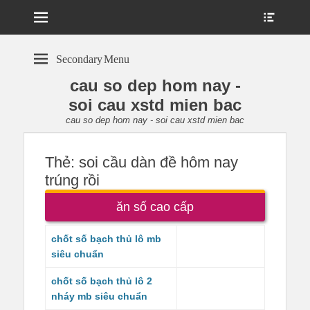
Menu
Show
Heade
Sideb
Conte
Secondary Menu
cau so dep hom nay -
soi cau xstd mien bac
cau so dep hom nay - soi cau xstd mien bac
Thẻ:
soi cầu dàn đề hôm nay
trúng rồi
ăn số cao cấp
chốt số bạch thủ lô mb
siêu chuẩn
chốt số bạch thủ lô 2
nháy mb siêu chuẩn