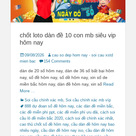
chốt loto dàn đề 10 con mb siêu vip
hôm nay
Posted
Author
09/08/2026
cau so dep hom nay - soi cau xstd
on
mien bac
154 Comments
dàn de 20 số hôm nay, dàn de 36 số bất bại hôm
nay, số đề hôm nay, số dề hôm nay, xin số de
miền bắc hôm nay, dàn đề hôm nay, xin số
Read
More …
Categories
Tags
Soi cầu chính xác mb
,
Soi cầu chính xác mb víp
888 dự đoan số đề hôm nay
,
các dàn đề miền bắc
,
các đề miễn phí ppt
,
các đề miễn phí ưu đãi
,
cách soi
cầu lô đề miền bắc 2020
,
cách soi đề chính xác nhất
,
cao thủ chốt số đề hôm nay
,
cầu dàn đề hôm nay bao
nhiêu ngày
,
cầu dàn đề hôm nay iso
,
cầu dàn đề hôm