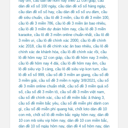
nay om
,
cầu dàn đề hôm nay theo 12 con giáp
,
cầu
dàn đề xổ số 100 ngày
,
cầu dàn đề xổ số hàng ngày
,
cầu dàn đề xổ số hay
,
cầu dàn đề xổ số ưu đàm
,
cầu
đề siêu chuẩn
,
cầu lô đề 3 miền
,
cầu lô đề 3 miền 100
,
cầu lô đề 3 miền 786
,
cầu lô đề 3 miền ăn bao nhiêu
,
cầu lô đề 3 miền dự đoán hôm nay
,
cầu lô đề 3 miền
karaoke
,
cầu lô đề 3 miền online chuẩn nhất
,
cầu lô đề
3 miền ưi
,
cầu lô đề chính xác 2000
,
cầu lô đề chính
xác 2018
,
cầu lô đề chính xác ăn bao nhiêu
,
cầu lô đề
chính xác de khánh hòa
,
cầu lô đề chính xác rồi
,
cầu
lô đề hôm nay 12 con giáp
,
cầu lô đề hôm nay 3 miền
,
cầu lô đề hôm nay 4 đài
,
cầu lô đề hôm nay êm
,
cầu
lô đề siêu vip 3 càng
,
cầu lô đề siêu vip kon tum
,
cầu
lô đề xổ số 999
,
cầu số đề 3 miền an giang
,
cầu số đề
3 miền giải
,
cầu số đề 3 miền n ngày 3/8/2021
,
cầu số
đề 3 miền online chuẩn nhất
,
cầu số đề 3 miền quả xổ
số
,
cầu số đề 3 miền tô
,
cầu số đề 3 miền việt nam
,
cầu số đề chính xác
,
cầu số đề miền bắc ă tháng 3
,
cầu số đề miền bắc yêu
,
cầu số đề miễn phí đánh con
gì
,
cầu số đề miễn phí quang hải
,
chốt loto dàn đề 10
con mb
,
chốt số lô đề miền bắc ngày hôm nay
,
dàn đề
10 con mb siêu vip hôm nay
,
dàn đề 10 con miền bắc
,
dàn đề 10 số ngày hôm nay
,
dàn đề 4 số hôm nay
,
dàn