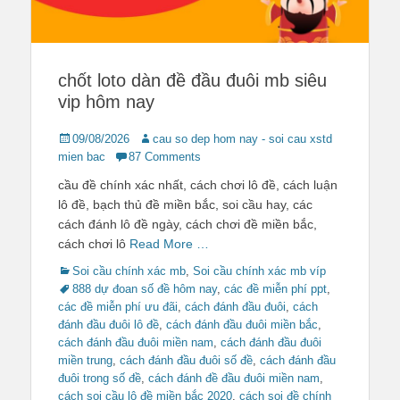
chốt loto dàn đề đầu đuôi mb siêu
vip hôm nay
Posted
Author
09/08/2026
cau so dep hom nay - soi cau xstd
on
mien bac
87 Comments
cầu đề chính xác nhất, cách chơi lô đề, cách luận
lô đề, bạch thủ đề miền bắc, soi cầu hay, các
cách đánh lô đề ngày, cách chơi đề miền bắc,
cách chơi lô
Read More …
Categories
Tags
Soi cầu chính xác mb
,
Soi cầu chính xác mb víp
888 dự đoan số đề hôm nay
,
các đề miễn phí ppt
,
các đề miễn phí ưu đãi
,
cách đánh đầu đuôi
,
cách
đánh đầu đuôi lô đề
,
cách đánh đầu đuôi miền bắc
,
cách đánh đầu đuôi miền nam
,
cách đánh đầu đuôi
miền trung
,
cách đánh đầu đuôi số đề
,
cách đánh đầu
đuôi trong số đề
,
cách đánh đề đầu đuôi miền nam
,
cách soi cầu lô đề miền bắc 2020
,
cách soi đề chính