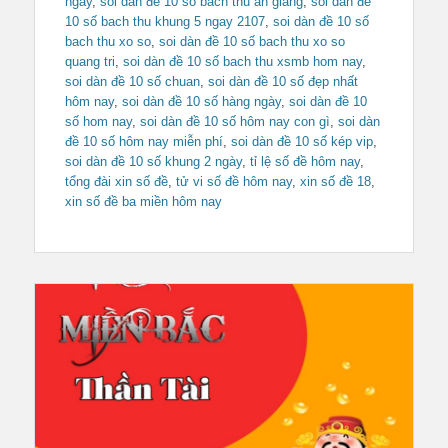
ngay
,
soi dàn đề 10 số bach thu an giang
,
soi dàn đề
10 số bach thu khung 5 ngay 2107
,
soi dàn đề 10 số
bach thu xo so
,
soi dàn đề 10 số bach thu xo so
quang tri
,
soi dàn đề 10 số bach thu xsmb hom nay
,
soi dàn đề 10 số chuan
,
soi dàn đề 10 số đẹp nhất
hôm nay
,
soi dàn đề 10 số hàng ngày
,
soi dàn đề 10
số hom nay
,
soi dàn đề 10 số hôm nay con gì
,
soi dàn
đề 10 số hôm nay miễn phí
,
soi dàn đề 10 số kép vip
,
soi dàn đề 10 số khung 2 ngày
,
tỉ lệ số đề hôm nay
,
tổng đài xin số đề
,
tử vi số đề hôm nay
,
xin số đề 18
,
xin số đề ba miền hôm nay