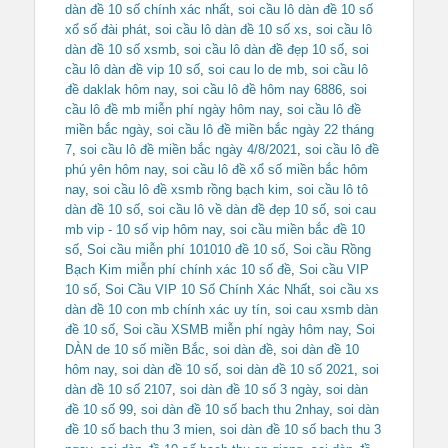
dàn đề 10 số chính xác nhất
,
soi cầu lô dàn đề 10 số
xổ số đài phát
,
soi cầu lô dàn đề 10 số xs
,
soi cầu lô
dàn đề 10 số xsmb
,
soi cầu lô dàn đề đẹp 10 số
,
soi
cầu lô dàn đề vip 10 số
,
soi cau lo de mb
,
soi cầu lô
đề daklak hôm nay
,
soi cầu lô đề hôm nay 6886
,
soi
cầu lô đề mb miễn phí ngày hôm nay
,
soi cầu lô đề
miền bắc ngày
,
soi cầu lô đề miền bắc ngày 22 tháng
7
,
soi cầu lô đề miền bắc ngày 4/8/2021
,
soi cầu lô đề
phú yên hôm nay
,
soi cầu lô đề xổ số miền bắc hôm
nay
,
soi cầu lô đề xsmb rồng bạch kim
,
soi cầu lô tô
dàn đề 10 số
,
soi cầu lô về dàn đề đẹp 10 số
,
soi cau
mb vip - 10 số vip hôm nay
,
soi cầu miền bắc đề 10
số
,
Soi cầu miễn phí 101010 đề 10 số
,
Soi cầu Rồng
Bạch Kim miễn phí chính xác 10 số đề
,
Soi cầu VIP
10 số
,
Soi Cầu VIP 10 Số Chính Xác Nhất
,
soi cầu xs
dàn đề 10 con mb chính xác uy tín
,
soi cau xsmb dàn
đề 10 số
,
Soi cầu XSMB miễn phí ngày hôm nay
,
Soi
DÀN de 10 số miền Bắc
,
soi dàn đề
,
soi dàn đề 10
hôm nay
,
soi dàn đề 10 số
,
soi dàn đề 10 số 2021
,
soi
dàn đề 10 số 2107
,
soi dàn đề 10 số 3 ngày
,
soi dàn
đề 10 số 99
,
soi dàn đề 10 số bach thu 2nhay
,
soi dàn
đề 10 số bach thu 3 mien
,
soi dàn đề 10 số bach thu 3