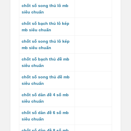
chốt số song thủ lô mb
siêu chuẩn
chốt số bạch thủ lô kép
mb siêu chuẩn
chốt số song thủ lô kép
mb siêu chuẩn
chốt số bạch thủ đề mb
siêu chuẩn
chốt số song thủ đề mb
siêu chuẩn
chốt số dàn đề 4 số mb
siêu chuẩn
chốt số dàn đề 6 số mb
siêu chuẩn
chốt số dàn đề 8 số mb