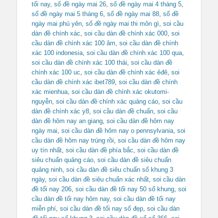
tối nay
,
số đề ngày mai 26
,
số đề ngày mai 4 tháng 5
,
số đề ngày mai 5 tháng 6
,
số đề ngày mai 88
,
số đề
ngày mai phú yên
,
số đề ngày mai thi môn gì
,
soi cầu
dàn đề chính xác
,
soi cầu dàn đề chính xác 000
,
soi
cầu dàn đề chính xác 100 âm
,
soi cầu dàn đề chính
xác 100 indonesia
,
soi cầu dàn đề chính xác 100 qua
,
soi cầu dàn đề chính xác 100 thái
,
soi cầu dàn đề
chính xác 100 uc
,
soi cầu dàn đề chính xác êđê
,
soi
cầu dàn đề chính xác ibet789
,
soi cầu dàn đề chính
xác mienhua
,
soi cầu dàn đề chính xác okutomi-
nguyễn
,
soi cầu dàn đề chính xác quảng cáo
,
soi cầu
dàn đề chính xác y8
,
soi cầu dàn đề chuẩn
,
soi cầu
dàn đề hôm nay an giang
,
soi cầu dàn đề hôm nay
ngày mai
,
soi cầu dàn đề hôm nay o pennsylvania
,
soi
cầu dàn đề hôm nay trúng rồi
,
soi cầu dàn đề hôm nay
uy tín nhất
,
soi cầu dàn đề phía bắc
,
soi cầu dàn đề
siêu chuẩn quảng cáo
,
soi cầu dàn đề siêu chuẩn
quảng ninh
,
soi cầu dàn đề siêu chuẩn số khung 3
ngày
,
soi cầu dàn đề siêu chuẩn xác nhất
,
soi cầu dàn
đề tối nay 206
,
soi cầu dàn đề tối nay 50 số khung
,
soi
cầu dàn đề tối nay hôm nay
,
soi cầu dàn đề tối nay
miễn phí
,
soi cầu dàn đề tối nay số đẹp
,
soi cầu dàn