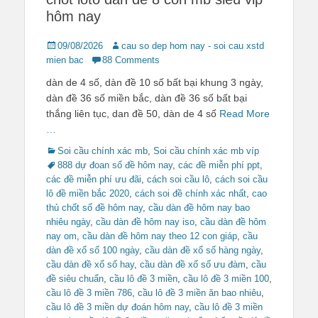
hôm nay
Posted
Author
09/08/2026
cau so dep hom nay - soi cau xstd
on
mien bac
88 Comments
dàn de 4 số, dàn đề 10 số bất bại khung 3 ngày,
dàn đề 36 số miền bắc, dàn đề 36 số bất bại
thắng liên tục, dan đề 50, dàn de 4 số
Read More
…
Categories
Tags
Soi cầu chính xác mb
,
Soi cầu chính xác mb víp
888 dự đoan số đề hôm nay
,
các đề miễn phí ppt
,
các đề miễn phí ưu đãi
,
cách soi cầu lô
,
cách soi cầu
lô đề miền bắc 2020
,
cách soi đề chính xác nhất
,
cao
thủ chốt số đề hôm nay
,
cầu dàn đề hôm nay bao
nhiêu ngày
,
cầu dàn đề hôm nay iso
,
cầu dàn đề hôm
nay om
,
cầu dàn đề hôm nay theo 12 con giáp
,
cầu
dàn đề xổ số 100 ngày
,
cầu dàn đề xổ số hàng ngày
,
cầu dàn đề xổ số hay
,
cầu dàn đề xổ số ưu đàm
,
cầu
đề siêu chuẩn
,
cầu lô đề 3 miền
,
cầu lô đề 3 miền 100
,
cầu lô đề 3 miền 786
,
cầu lô đề 3 miền ăn bao nhiêu
,
cầu lô đề 3 miền dự đoán hôm nay
,
cầu lô đề 3 miền