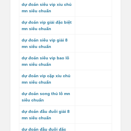
dự đoán siêu vip xỉu chủ
mn siêu chuẩn
dự đoán vip giải đặc biệt
mn siêu chuẩn
dự đoán siêu vip giải 8
mn siêu chuẩn
dự đoán siêu vip bao lô
mn siêu chuẩn
dự đoán vip cặp xỉu chủ
mn siêu chuẩn
dự đoán song thủ lô mn
siêu chuẩn
dự đoán đầu đuôi giải 8
mn siêu chuẩn
dự đoán đầu đuôi đặc