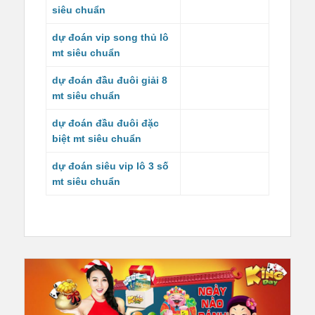
siêu chuẩn
dự đoán vip song thủ lô
mt siêu chuẩn
dự đoán đầu đuôi giải 8
mt siêu chuẩn
dự đoán đầu đuôi đặc
biệt mt siêu chuẩn
dự đoán siêu vip lô 3 số
mt siêu chuẩn