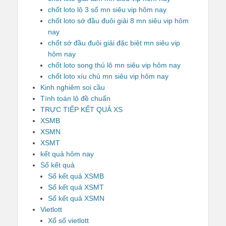
chốt loto lô 3 số mn siêu vip hôm nay
chốt loto sớ đầu đuôi giải 8 mn siêu vip hôm
nay
chốt sớ đầu đuôi giải đặc biệt mn siêu vip
hôm nay
chốt loto song thủ lô mn siêu vip hôm nay
chốt loto xíu chủ mn siêu vip hôm nay
Kinh nghiêm soi cầu
Tính toán lô đề chuẩn
TRỰC TIẾP KẾT QUẢ XS
XSMB
XSMN
XSMT
kết quả hôm nay
Sổ kết quả
Sổ kết quả XSMB
Sổ kết quả XSMT
Sổ kết quả XSMN
Vietlott
Xổ số vietlott