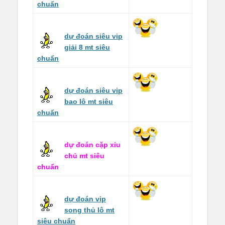
chuẩn
dự đoán siêu vip
giải 8 mt siêu
chuẩn
dự đoán siêu vip
bao lô mt siêu
chuẩn
dự đoán cặp xỉu
chủ mt siêu
chuẩn
dự đoán vip
song thủ lô mt
siêu chuẩn