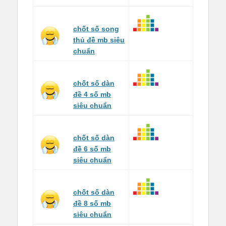
chốt số song
thủ đề mb siêu
chuẩn
chốt số dàn
đề 4 số mb
siêu chuẩn
chốt số dàn
đề 6 số mb
siêu chuẩn
chốt số dàn
đề 8 số mb
siêu chuẩn