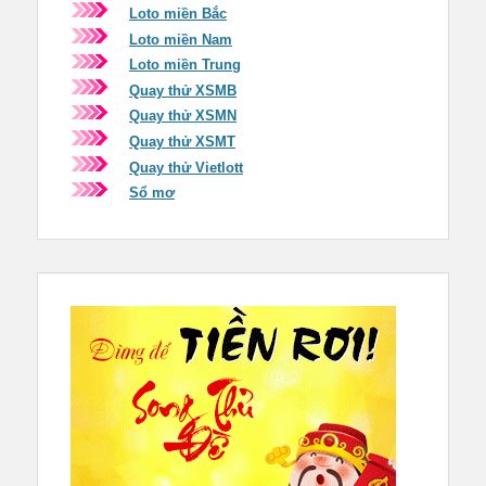
Loto miền Bắc
Loto miền Nam
Loto miền Trung
Quay thử XSMB
Quay thử XSMN
Quay thử XSMT
Quay thử Vietlott
Sổ mơ