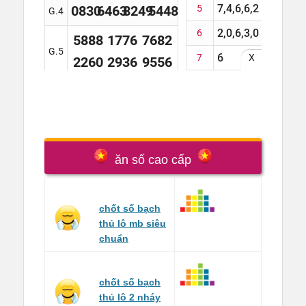
ăn số cao cấp
chốt số bạch
thủ lô mb siêu
chuẩn
chốt số bạch
thủ lô 2 nháy