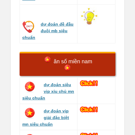
dự đoán đề đầu
đuôi mb siêu
chuẩn
ăn số miền nam
dự đoán siêu
vip xỉu chủ mn
siêu chuẩn
dự đoán vip
giải đặc biệt
mn siêu chuẩn