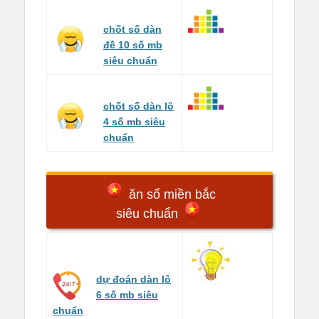
chốt số dàn
đề 10 số mb
siêu chuẩn
chốt số dàn lô
4 số mb siêu
chuẩn
ăn số miền bắc
siêu chuẩn
dự đoán dàn lô
6 số mb siêu
chuẩn