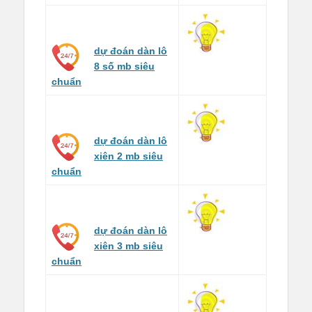
dự đoán dàn lô
8 số mb siêu
chuẩn
dự đoán dàn lô
xiên 2 mb siêu
chuẩn
dự đoán dàn lô
xiên 3 mb siêu
chuẩn