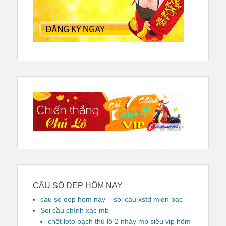
CẦU SỐ ĐẸP HÔM NAY
cau so dep hom nay – soi cau xstd mien bac
Soi cầu chính xác mb
chốt loto bạch thủ lô 2 nháy mb siêu vip hôm