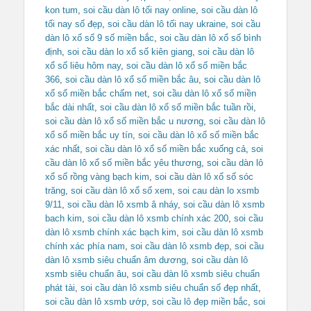
kon tum
,
soi cầu dàn lô tối nay online
,
soi cầu dàn lô
tối nay số đẹp
,
soi cầu dàn lô tối nay ukraine
,
soi cầu
dàn lô xổ số 9 số miền bắc
,
soi cầu dàn lô xổ số bình
định
,
soi cầu dàn lo xổ số kiên giang
,
soi cầu dàn lô
xổ số liêu hôm nay
,
soi cầu dàn lô xổ số miền bắc
366
,
soi cầu dàn lô xổ số miền bắc âu
,
soi cầu dàn lô
xổ số miền bắc chấm net
,
soi cầu dàn lô xổ số miền
bắc dài nhất
,
soi cầu dàn lô xổ số miền bắc tuần rồi
,
soi cầu dàn lô xổ số miền bắc u nương
,
soi cầu dàn lô
xổ số miền bắc uy tín
,
soi cầu dàn lô xổ số miền bắc
xác nhất
,
soi cầu dàn lô xổ số miền bắc xuống cả
,
soi
cầu dàn lô xổ số miền bắc yêu thương
,
soi cầu dàn lô
xổ số rồng vàng bạch kim
,
soi cầu dàn lô xổ số sóc
trăng
,
soi cầu dàn lô xổ số xem
,
soi cau dàn lo xsmb
9/11
,
soi cầu dàn lô xsmb â nháy
,
soi cầu dàn lô xsmb
bach kim
,
soi cầu dàn lô xsmb chính xác 200
,
soi cầu
dàn lô xsmb chính xác bạch kim
,
soi cầu dàn lô xsmb
chính xác phía nam
,
soi cầu dàn lô xsmb đẹp
,
soi cầu
dàn lô xsmb siêu chuẩn âm dương
,
soi cầu dàn lô
xsmb siêu chuẩn âu
,
soi cầu dàn lô xsmb siêu chuẩn
phát tài
,
soi cầu dàn lô xsmb siêu chuẩn số đẹp nhất
,
soi cầu dàn lô xsmb ướp
,
soi cầu lô đẹp miền bắc
,
soi