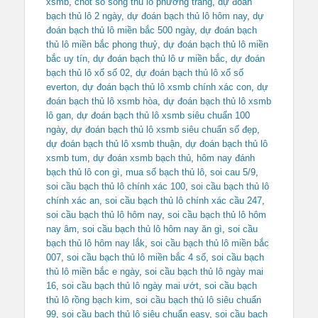
xsmb
,
chốt số song thủ lô phương trang
,
dự đoán
bạch thủ lô 2 ngày
,
dự đoán bạch thủ lô hôm nay
,
dự
đoán bạch thủ lô miền bắc 500 ngày
,
dự đoán bạch
thủ lô miền bắc phong thuỷ
,
dự đoán bạch thủ lô miền
bắc uy tín
,
dự đoán bạch thủ lô ư miền bắc
,
dự đoán
bạch thủ lô xổ số 02
,
dự đoán bạch thủ lô xổ số
everton
,
dự đoán bạch thủ lô xsmb chính xác con
,
dự
đoán bạch thủ lô xsmb hòa
,
dự đoán bạch thủ lô xsmb
lô gan
,
dự đoán bạch thủ lô xsmb siêu chuẩn 100
ngày
,
dự đoán bạch thủ lô xsmb siêu chuẩn số đẹp
,
dự đoán bạch thủ lô xsmb thuận
,
dự đoán bạch thủ lô
xsmb tum
,
dự đoán xsmb bạch thủ
,
hôm nay đánh
bạch thủ lô con gì
,
mua số bạch thủ lô
,
soi cau 5/9
,
soi cầu bạch thủ lô chính xác 100
,
soi cầu bạch thủ lô
chính xác an
,
soi cầu bạch thủ lô chính xác cầu 247
,
soi cầu bạch thủ lô hôm nay
,
soi cầu bạch thủ lô hôm
nay âm
,
soi cầu bạch thủ lô hôm nay ăn gì
,
soi cầu
bạch thủ lô hôm nay lắk
,
soi cầu bạch thủ lô miền bắc
007
,
soi cầu bạch thủ lô miền bắc 4 số
,
soi cầu bạch
thủ lô miền bắc e ngày
,
soi cầu bạch thủ lô ngày mai
16
,
soi cầu bạch thủ lô ngày mai ướt
,
soi cầu bạch
thủ lô rồng bạch kim
,
soi cầu bạch thủ lô siêu chuẩn
99
,
soi cầu bạch thủ lô siêu chuẩn easy
,
soi cầu bạch