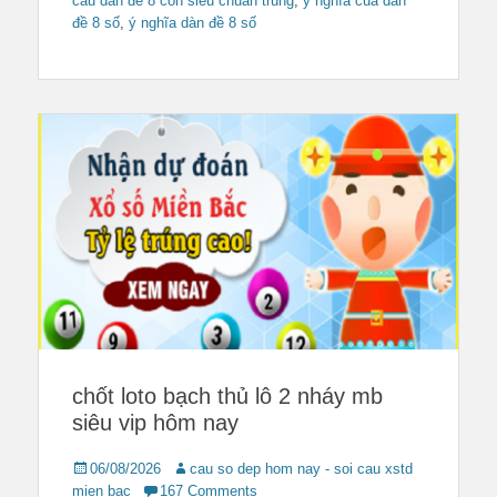
cầu dàn đề 8 con siêu chuẩn trúng
,
ý nghĩa của dàn
đề 8 số
,
ý nghĩa dàn đề 8 số
chốt loto bạch thủ lô 2 nháy mb
siêu vip hôm nay
Posted
Author
06/08/2026
cau so dep hom nay - soi cau xstd
on
mien bac
167 Comments