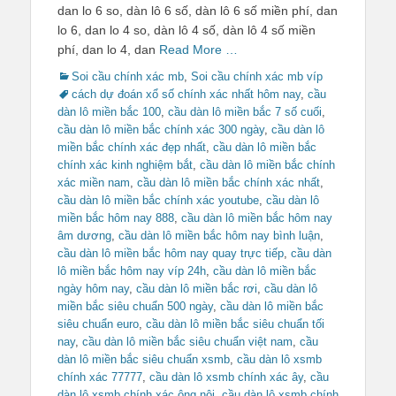
dan lo 6 so, dàn lô 6 số, dàn lô 6 số miền phí, dan
lo 6, dan lo 4 so, dàn lô 4 số, dàn lô 4 số miền
phí, dan lo 4, dan
Read More …
Categories
Tags
Soi cầu chính xác mb
,
Soi cầu chính xác mb víp
cách dự đoán xổ số chính xác nhất hôm nay
,
cầu
dàn lô miền bắc 100
,
cầu dàn lô miền bắc 7 số cuối
,
cầu dàn lô miền bắc chính xác 300 ngày
,
cầu dàn lô
miền bắc chính xác đẹp nhất
,
cầu dàn lô miền bắc
chính xác kinh nghiệm bắt
,
cầu dàn lô miền bắc chính
xác miền nam
,
cầu dàn lô miền bắc chính xác nhất
,
cầu dàn lô miền bắc chính xác youtube
,
cầu dàn lô
miền bắc hôm nay 888
,
cầu dàn lô miền bắc hôm nay
âm dương
,
cầu dàn lô miền bắc hôm nay bình luận
,
cầu dàn lô miền bắc hôm nay quay trực tiếp
,
cầu dàn
lô miền bắc hôm nay víp 24h
,
cầu dàn lô miền bắc
ngày hôm nay
,
cầu dàn lô miền bắc rơi
,
cầu dàn lô
miền bắc siêu chuẩn 500 ngày
,
cầu dàn lô miền bắc
siêu chuẩn euro
,
cầu dàn lô miền bắc siêu chuẩn tối
nay
,
cầu dàn lô miền bắc siêu chuẩn việt nam
,
cầu
dàn lô miền bắc siêu chuẩn xsmb
,
cầu dàn lô xsmb
chính xác 77777
,
cầu dàn lô xsmb chính xác ây
,
cầu
dàn lô xsmb chính xác ông nội
,
cầu dàn lô xsmb chính