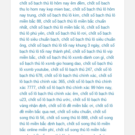
chốt số bạch thủ lô hôm nay êm đềm
,
chốt số bach
thu lo hom nay kep mien bac
,
chốt số bạch thủ lô hôm
nay trung
,
chốt số bạch thủ lô kim
,
chốt số bạch thủ lô
miền bắc 88
,
chốt số bạch thủ lô miền bắc chuẩn
nhất
,
chốt số bạch thủ lô miền bắc lô
,
chốt số bạch
thủ lô phú yên
,
chốt số bạch thủ lô rơi
,
chốt số bạch
thủ lô siêu chuẩn bạch
,
chốt số bạch thủ lô siêu chuẩn
ông
,
chốt số bạch thủ lô tối nay khung 3 ngày
,
chốt số
bạch thủ lô tối nay thành phố
,
chốt số bạch thủ lô vip
miền bắc
,
chốt số bạch thủ lô xsmb đánh con gì
,
chốt
số bạch thủ lô xsmb gio hoang dao
,
chốt số bạch thủ
lô xsmb youtube
,
chốt số lô bạch thủ 247
,
chốt số lô
bạch thủ 678
,
chốt số lô bạch thủ chính xác
,
chốt số
lô bạch thủ chính xác 365
,
chốt số lô bạch thủ chính
xác 7777
,
chốt số lô bạch thủ chính xác 99 hôm nay
,
chốt số lô bạch thủ chính xác êm
,
chốt số lô bạch thủ
u23
,
chốt số lô bạch thủ ước
,
chốt số lô bạch thủ
vàng nhận định
,
chốt số lô đề miền bắc ơi
,
chốt số lô
đề miền bắc qua net
,
chốt số siêu chuẩn
,
chốt số
song thủ lô 56
,
chốt số song thủ lô 888
,
chốt số song
thủ lô miền bắc định bạch
,
chốt số song thủ lô miền
bắc online miễn phí
,
chốt số song thủ lô miền bắc