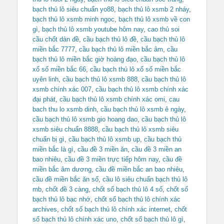
bạch thủ lô siêu chuẩn yo88
,
bạch thủ lô xsmb 2 nháy
,
bạch thủ lô xsmb minh ngoc
,
bạch thủ lô xsmb về con
gì
,
bạch thủ lô xsmb youtube hôm nay
,
cao thủ soi
cầu chốt dàn đề
,
cầu bạch thủ lô đề
,
cầu bạch thủ lô
miền bắc 7777
,
cầu bạch thủ lô miền bắc âm
,
cầu
bạch thủ lô miền bắc giờ hoàng đạo
,
cầu bạch thủ lô
xổ số miền bắc 66
,
cầu bạch thủ lô xổ số miền bắc
uyên linh
,
cầu bạch thủ lô xsmb 888
,
cầu bạch thủ lô
xsmb chính xác 007
,
cầu bạch thủ lô xsmb chính xác
đại phát
,
cầu bạch thủ lô xsmb chính xác omi
,
cau
bach thu lo xsmb dinh
,
cầu bạch thủ lô xsmb ê ngày
,
cầu bạch thủ lô xsmb gio hoang dao
,
cầu bạch thủ lô
xsmb siêu chuẩn 8888
,
cầu bạch thủ lô xsmb siêu
chuẩn bị gì
,
cầu bạch thủ lô xsmb up
,
cầu bạch thủ
miền bắc là gì
,
cầu đề 3 miền ăn
,
cầu đề 3 miền an
bao nhiêu
,
cầu đề 3 miền trực tiếp hôm nay
,
cầu đề
miền bắc âm dương
,
cầu đề miền bắc an bao nhiêu
,
cầu đề miền bắc ăn số
,
cầu lô siêu chuẩn bạch thủ lô
mb
,
chốt đề 3 càng
,
chốt số bạch thủ lô 4 số
,
chốt số
bạch thủ lô bạc nhớ
,
chốt số bạch thủ lô chính xác
archives
,
chốt số bạch thủ lô chính xác internet
,
chốt
số bạch thủ lô chính xác uno
,
chốt số bạch thủ lô gì
,