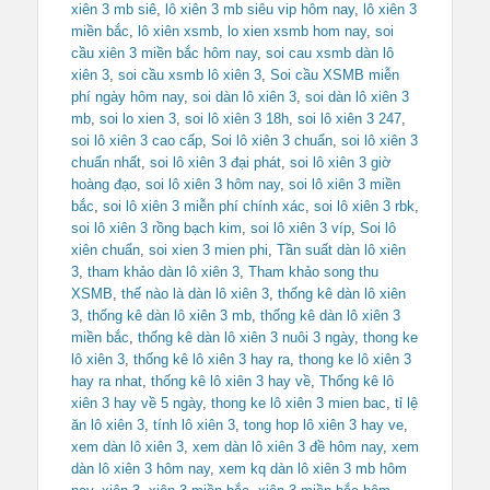
xiên 3 mb siê
,
lô xiên 3 mb siêu vip hôm nay
,
lô xiên 3
miền bắc
,
lô xiên xsmb
,
lo xien xsmb hom nay
,
soi
cầu xiên 3 miền bắc hôm nay
,
soi cau xsmb dàn lô
xiên 3
,
soi cầu xsmb lô xiên 3
,
Soi cầu XSMB miễn
phí ngày hôm nay
,
soi dàn lô xiên 3
,
soi dàn lô xiên 3
mb
,
soi lo xien 3
,
soi lô xiên 3 18h
,
soi lô xiên 3 247
,
soi lô xiên 3 cao cấp
,
Soi lô xiên 3 chuẩn
,
soi lô xiên 3
chuẩn nhất
,
soi lô xiên 3 đại phát
,
soi lô xiên 3 giờ
hoàng đạo
,
soi lô xiên 3 hôm nay
,
soi lô xiên 3 miền
bắc
,
soi lô xiên 3 miễn phí chính xác
,
soi lô xiên 3 rbk
,
soi lô xiên 3 rồng bạch kim
,
soi lô xiên 3 víp
,
Soi lô
xiên chuẩn
,
soi xien 3 mien phi
,
Tần suất dàn lô xiên
3
,
tham khảo dàn lô xiên 3
,
Tham khảo song thu
XSMB
,
thế nào là dàn lô xiên 3
,
thống kê dàn lô xiên
3
,
thống kê dàn lô xiên 3 mb
,
thống kê dàn lô xiên 3
miền bắc
,
thống kê dàn lô xiên 3 nuôi 3 ngày
,
thong ke
lô xiên 3
,
thống kê lô xiên 3 hay ra
,
thong ke lô xiên 3
hay ra nhat
,
thống kê lô xiên 3 hay về
,
Thống kê lô
xiên 3 hay về 5 ngày
,
thong ke lô xiên 3 mien bac
,
tỉ lệ
ăn lô xiên 3
,
tính lô xiên 3
,
tong hop lô xiên 3 hay ve
,
xem dàn lô xiên 3
,
xem dàn lô xiên 3 đề hôm nay
,
xem
dàn lô xiên 3 hôm nay
,
xem kq dàn lô xiên 3 mb hôm