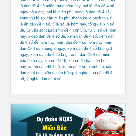
lô dàn đề 4 số miền trung hôm nay
,
soi lô dàn đề 4 số
ngày hôm nay
,
soi lô miễn phí
,
song lô dàn đề 4 số
,
song thủ lô soi cầu miễn phí
,
thong ke lo bach thu
,
tỉ
lệ ăn dàn đề 4 số
,
tỉ lệ số đề hôm nay
,
tổng đài xin số
đề
,
tư vấn soi cầu xsmb đề 4 con víp
,
tử vi số đề hôm
nay
,
video dàn đề 4 số đề
,
xem dàn đề 4 số
,
xem dàn
đề 4 số đề hôm nay
,
xem dàn đề 4 số hôm nay
,
xem
dàn đề 4 số khung 2 ngày
,
xem dàn đề 4 số khung 3
ngày
,
xem dàn đề 4 số là gì
,
xem dàn đề 4 số miền
bắc hôm nay
,
xin số đề 18
,
xin số đề ba miền hôm
nay
,
xsmb dàn đề 4 số
,
xsmb de 4 so
,
xsmb soi cầu
dàn đề 4 con siêu chuẩn trúng
,
ý nghĩa của dàn đề 4
số
,
ý nghĩa dàn đề 4 số