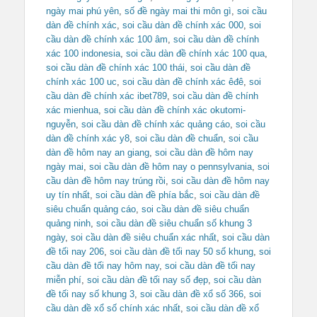
ngày mai phú yên
,
số đề ngày mai thi môn gì
,
soi cầu
dàn đề chính xác
,
soi cầu dàn đề chính xác 000
,
soi
cầu dàn đề chính xác 100 âm
,
soi cầu dàn đề chính
xác 100 indonesia
,
soi cầu dàn đề chính xác 100 qua
,
soi cầu dàn đề chính xác 100 thái
,
soi cầu dàn đề
chính xác 100 uc
,
soi cầu dàn đề chính xác êđê
,
soi
cầu dàn đề chính xác ibet789
,
soi cầu dàn đề chính
xác mienhua
,
soi cầu dàn đề chính xác okutomi-
nguyễn
,
soi cầu dàn đề chính xác quảng cáo
,
soi cầu
dàn đề chính xác y8
,
soi cầu dàn đề chuẩn
,
soi cầu
dàn đề hôm nay an giang
,
soi cầu dàn đề hôm nay
ngày mai
,
soi cầu dàn đề hôm nay o pennsylvania
,
soi
cầu dàn đề hôm nay trúng rồi
,
soi cầu dàn đề hôm nay
uy tín nhất
,
soi cầu dàn đề phía bắc
,
soi cầu dàn đề
siêu chuẩn quảng cáo
,
soi cầu dàn đề siêu chuẩn
quảng ninh
,
soi cầu dàn đề siêu chuẩn số khung 3
ngày
,
soi cầu dàn đề siêu chuẩn xác nhất
,
soi cầu dàn
đề tối nay 206
,
soi cầu dàn đề tối nay 50 số khung
,
soi
cầu dàn đề tối nay hôm nay
,
soi cầu dàn đề tối nay
miễn phí
,
soi cầu dàn đề tối nay số đẹp
,
soi cầu dàn
đề tối nay số khung 3
,
soi cầu dàn đề xổ số 366
,
soi
cầu dàn đề xổ số chính xác nhất
,
soi cầu dàn đề xổ