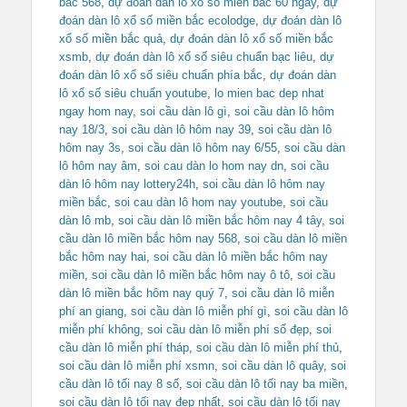
bắc 568
,
dự đoán dàn lô xổ số miền bắc 60 ngày
,
dự
đoán dàn lô xổ số miền bắc ecolodge
,
dự đoán dàn lô
xổ số miền bắc quả
,
dự đoán dàn lô xổ số miền bắc
xsmb
,
dự đoán dàn lô xổ số siêu chuẩn bạc liêu
,
dự
đoán dàn lô xổ số siêu chuẩn phía bắc
,
dự đoán dàn
lô xổ số siêu chuẩn youtube
,
lo mien bac dep nhat
ngay hom nay
,
soi cầu dàn lô gì
,
soi cầu dàn lô hôm
nay 18/3
,
soi cầu dàn lô hôm nay 39
,
soi cầu dàn lô
hôm nay 3s
,
soi cầu dàn lô hôm nay 6/55
,
soi cầu dàn
lô hôm nay âm
,
soi cau dàn lo hom nay dn
,
soi cầu
dàn lô hôm nay lottery24h
,
soi cầu dàn lô hôm nay
miền bắc
,
soi cau dàn lô hom nay youtube
,
soi cầu
dàn lô mb
,
soi cầu dàn lô miền bắc hôm nay 4 tây
,
soi
cầu dàn lô miền bắc hôm nay 568
,
soi cầu dàn lô miền
bắc hôm nay hai
,
soi cầu dàn lô miền bắc hôm nay
miền
,
soi cầu dàn lô miền bắc hôm nay ô tô
,
soi cầu
dàn lô miền bắc hôm nay quý 7
,
soi cầu dàn lô miễn
phí an giang
,
soi cầu dàn lô miễn phí gì
,
soi cầu dàn lô
miễn phí không
,
soi cầu dàn lô miễn phí số đẹp
,
soi
cầu dàn lô miễn phí tháp
,
soi cầu dàn lô miễn phí thủ
,
soi cầu dàn lô miễn phí xsmn
,
soi cầu dàn lô quây
,
soi
cầu dàn lô tối nay 8 số
,
soi cầu dàn lô tối nay ba miền
,
soi cầu dàn lô tối nay đẹp nhất
,
soi cầu dàn lô tối nay