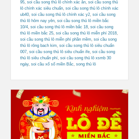
95
,
soi cầu song thủ lô chính xác ân
,
soi cầu song thủ
lô chính xác siêu chuẩn
,
soi cầu song thủ lô chính xác
ub40
,
soi cầu song thủ lô chính xác y2
,
soi cầu song
thủ lô hôm nay yên
,
soi cầu song thủ lô miền bắc
10/4
,
soi cầu song thủ lô miền bắc 18
,
soi cầu song
thủ lô miền bắc 25
,
soi cầu song thủ lô miễn phí 2018
,
soi cầu song thủ lô miễn phí phần mềm
,
soi cầu song
thủ lô rông bach kim
,
soi cầu song thủ lô siêu chuẩn
007
,
soi cầu song thủ lô siêu chuẩn ife
,
soi cầu song
thủ lô siêu chuẩn phí
,
soi cầu song thủ lô xsmb 30
ngày
,
soi cầu xổ số miền Bắc
,
song thủ lô