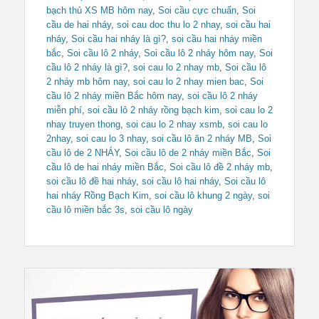
bạch thủ XS MB hôm nay
,
Soi cầu cực chuẩn
,
Soi
cầu de hai nháy
,
soi cau doc thu lo 2 nhay
,
soi cầu hai
nháy
,
Soi cầu hai nháy là gì?
,
soi cầu hai nháy miền
bắc
,
Soi cầu lô 2 nháy
,
Soi cầu lô 2 nháy hôm nay
,
Soi
cầu lô 2 nháy là gì?
,
soi cau lo 2 nhay mb
,
Soi cầu lô
2 nháy mb hôm nay
,
soi cau lo 2 nhay mien bac
,
Soi
cầu lô 2 nháy miền Bắc hôm nay
,
soi cầu lô 2 nháy
miễn phí
,
soi cầu lô 2 nháy rồng bạch kim
,
soi cau lo 2
nhay truyen thong
,
soi cau lo 2 nhay xsmb
,
soi cau lo
2nhay
,
soi cau lo 3 nhay
,
soi cầu lô ăn 2 nháy MB
,
Soi
cầu lô de 2 NHÁY
,
Soi cầu lô de 2 nháy miền Bắc
,
Soi
cầu lô de hai nháy miền Bắc
,
Soi cầu lô đề 2 nháy mb
,
soi cầu lô đề hai nháy
,
soi cầu lô hai nháy
,
Soi cầu lô
hai nháy Rồng Bạch Kim
,
soi cầu lô khung 2 ngày
,
soi
cầu lô miền bắc 3s
,
soi cầu lô ngày