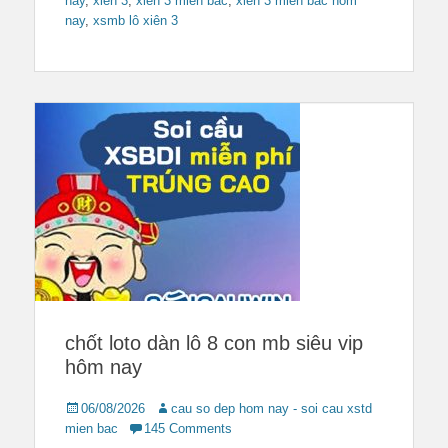
nay
,
xiên 3
,
xiên 3 miền bắc
,
xiên 3 miền bắc hôm
nay
,
xsmb lô xiên 3
chốt loto dàn lô 8 con mb siêu vip
hôm nay
Posted
Author
06/08/2026
cau so dep hom nay - soi cau xstd
on
mien bac
145 Comments