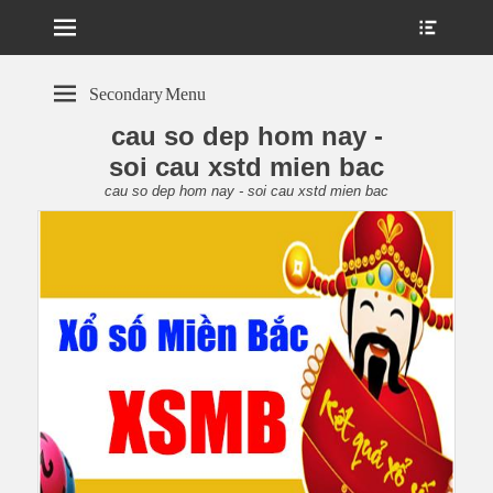
Menu
Show
Heade
Sideb
Conte
Secondary Menu
cau so dep hom nay -
soi cau xstd mien bac
cau so dep hom nay - soi cau xstd mien bac