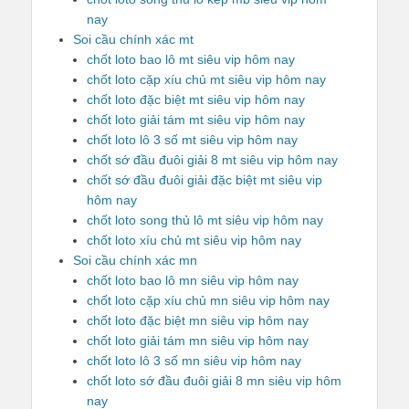
nay
Soi cầu chính xác mt
chốt loto bao lô mt siêu vip hôm nay
chốt loto cặp xíu chủ mt siêu vip hôm nay
chốt loto đặc biệt mt siêu vip hôm nay
chốt loto giải tám mt siêu vip hôm nay
chốt loto lô 3 số mt siêu vip hôm nay
chốt sớ đầu đuôi giải 8 mt siêu vip hôm nay
chốt sớ đầu đuôi giải đặc biệt mt siêu vip
hôm nay
chốt loto song thủ lô mt siêu vip hôm nay
chốt loto xíu chủ mt siêu vip hôm nay
Soi cầu chính xác mn
chốt loto bao lô mn siêu vip hôm nay
chốt loto cặp xíu chủ mn siêu vip hôm nay
chốt loto đặc biệt mn siêu vip hôm nay
chốt loto giải tám mn siêu vip hôm nay
chốt loto lô 3 số mn siêu vip hôm nay
chốt loto sớ đầu đuôi giải 8 mn siêu vip hôm
nay