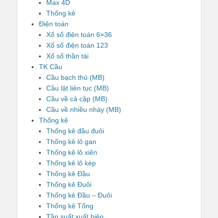
Max 4D
Thống kê
Điện toán
Xổ số điện toán 6×36
Xổ số điện toán 123
Xổ số thần tài
TK Cầu
Cầu bạch thủ (MB)
Cầu lật liên tục (MB)
Cầu về cả cặp (MB)
Cầu về nhiều nháy (MB)
Thống kê
Thống kê đầu đuôi
Thống kê lô gan
Thống kê lô xiên
Thống kê lô kép
Thống kê Đầu
Thống kê Đuôi
Thống kê Đầu – Đuôi
Thống kê Tổng
Tần suất xuất hiện