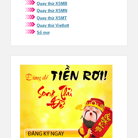
Quay thử XSMB
Quay thử XSMN
Quay thử XSMT
Quay thử Vietlott
Sổ mơ