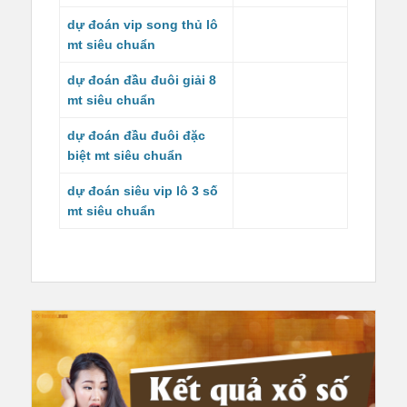
dự đoán vip song thủ lô
mt siêu chuẩn
dự đoán đầu đuôi giải 8
mt siêu chuẩn
dự đoán đầu đuôi đặc
biệt mt siêu chuẩn
dự đoán siêu vip lô 3 số
mt siêu chuẩn