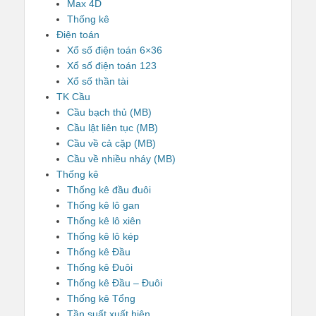
Max 4D
Thống kê
Điện toán
Xổ số điện toán 6×36
Xổ số điện toán 123
Xổ số thần tài
TK Cầu
Cầu bạch thủ (MB)
Cầu lật liên tục (MB)
Cầu về cả cặp (MB)
Cầu về nhiều nháy (MB)
Thống kê
Thống kê đầu đuôi
Thống kê lô gan
Thống kê lô xiên
Thống kê lô kép
Thống kê Đầu
Thống kê Đuôi
Thống kê Đầu – Đuôi
Thống kê Tổng
Tần suất xuất hiện