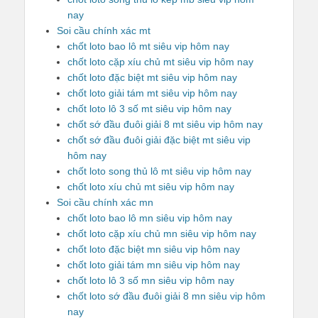
nay
Soi cầu chính xác mt
chốt loto bao lô mt siêu vip hôm nay
chốt loto cặp xíu chủ mt siêu vip hôm nay
chốt loto đặc biệt mt siêu vip hôm nay
chốt loto giải tám mt siêu vip hôm nay
chốt loto lô 3 số mt siêu vip hôm nay
chốt sớ đầu đuôi giải 8 mt siêu vip hôm nay
chốt sớ đầu đuôi giải đặc biệt mt siêu vip
hôm nay
chốt loto song thủ lô mt siêu vip hôm nay
chốt loto xíu chủ mt siêu vip hôm nay
Soi cầu chính xác mn
chốt loto bao lô mn siêu vip hôm nay
chốt loto cặp xíu chủ mn siêu vip hôm nay
chốt loto đặc biệt mn siêu vip hôm nay
chốt loto giải tám mn siêu vip hôm nay
chốt loto lô 3 số mn siêu vip hôm nay
chốt loto sớ đầu đuôi giải 8 mn siêu vip hôm
nay