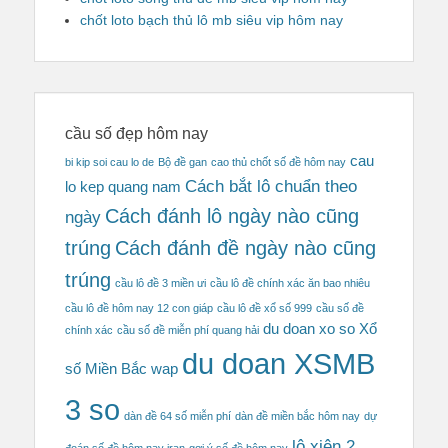
chốt loto bạch thủ lô mb siêu vip hôm nay
cầu số đẹp hôm nay
cau
bi kip soi cau lo de
Bộ đề gan
cao thủ chốt số đề hôm nay
Cách bắt lô chuẩn theo
lo kep quang nam
Cách đánh lô ngày nào cũng
ngày
trúng
Cách đánh đề ngày nào cũng
trúng
cầu lô đề 3 miền ưi
cầu lô đề chính xác ăn bao nhiêu
cầu lô đề hôm nay 12 con giáp
cầu lô đề xổ số 999
cầu số đề
du doan xo so Xổ
chính xác
cầu số đề miễn phí quang hải
du doan XSMB
số Miền Bắc wap
3 so
dàn đề 64 số miễn phí
dàn đề miền bắc hôm nay
dự
lô xiên 2