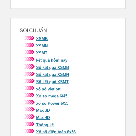
SOI CHUẨN
XSMB
XSMN
XSMT
kết quả hôm nay
Sổ kết quả XSMB
Sổ kết quả XSMN
Sổ kết quả XSMT
xổ số vietlott
Xo so mega 6/45
xổ số Power 6/55
Max 3D
Max 4D
Thống kê
Xổ số điện toán 6x36