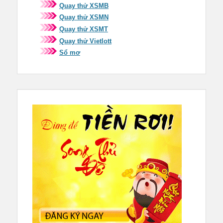
Quay thử XSMB
Quay thử XSMN
Quay thử XSMT
Quay thử Vietlott
Sổ mơ