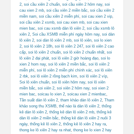
2
,
soi cầu xiên 2 chuẩn
,
soi cầu xiên 2 hôm nay
,
soi
cau xien 2 mb
,
soi cầu xiên 2 miền bắc
,
soi cầu xiên 2
miền nam
,
soi cầu xiên 2 miễn phí
,
soi cau xien 2 vip
,
soi cầu xiên 2 xsmb
,
soi cau xien mb
,
soi cau xien
mien bac
,
soi cau xsmb dàn lô xiên 2
,
soi cầu xsmb lô
xiên 2
,
Soi cầu XSMB miễn phí ngày hôm nay
,
soi dàn
lô xiên 2
,
soi dàn lô xiên 2 mb
,
soi lô xiên
,
soi lo xien
2
,
soi lô xiên 2 18h
,
soi lô xiên 2 247
,
soi lô xiên 2 cao
cấp
,
soi lô xiên 2 chuẩn
,
soi lô xiên 2 chuẩn nhất
,
soi
lô xiên 2 đại phát
,
soi lô xiên 2 giờ hoàng đạo
,
soi lo
xien 2 hom nay
,
soi lô xiên 2 miền bắc
,
soi lô xiên 2
miễn phí
,
soi lô xiên 2 miễn phí chính xác
,
soi lô xiên
2 rbk
,
soi lô xiên 2 rồng bạch kim
,
soi lô xiên 2 víp
,
Soi lô xiên chuẩn
,
soi lô xiên hôm nay
,
soi lô xiên
miền bắc
,
soi xiên 2
,
soi xiên 2 hôm nay
,
soi xien 2
mien bac
,
soicau lo xien 2
,
soicau xien 2 mienbac
,
Tần suất dàn lô xiên 2
,
tham khảo dàn lô xiên 2
,
Tham
khảo song thu XSMB
,
thế nào là dàn lô xiên 2
,
thống
kê dàn lô xiên 2
,
thống kê dàn lô xiên 2 mb
,
thống kê
dàn lô xiên 2 miền bắc
,
thống kê dàn lô xiên 2 nuôi 3
ngày
,
thống kê lô xiên 2
,
thống kê lô xiên 2 hay ra
,
thong ke lô xiên 2 hay ra nhat
,
thong ke lo xien 2 hay