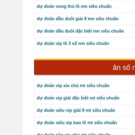
dự đoán song thủ lô mn siêu chuẩn
dự đoán đầu đuôi giải 8 mn siêu chuẩn
dự đoán đầu đuôi đặc biệt mn siêu chuẩn
dự đoán vip lô 3 số mn siêu chuẩn
ăn số 
dự đoán vip xỉu chủ mt siêu chuẩn
dự đoán vip giải đặc biệt mt siêu chuẩn
dự đoán siêu vip giải 8 mt siêu chuẩn
dự đoán siêu vip bao lô mt siêu chuẩn
dự đoán cặp xỉu chủ mt siêu chuẩn