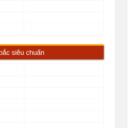
bắc siêu chuẩn