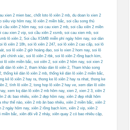
s
au xien 2 mien bac
,
chốt loto lô xiên 2 mb
,
du doan lo xien 2
b siêu vip hôm nay
,
lô xiên 2 miền bắc
,
soi cầu song thủ
oi cầu xiên 2 hôm nay
,
soi cau xien 2 mb
,
soi cầu xiên 2 miền
i cau xien 2 vip
,
soi cầu xiên 2 xsmb
,
soi cau xien mb
,
soi
smb lô xiên 2
,
Soi cầu XSMB miễn phí ngày hôm nay
,
soi dàn
oi lô xiên 2 18h
,
soi lô xiên 2 247
,
soi lô xiên 2 cao cấp
,
soi lô
hát
,
soi lô xiên 2 giờ hoàng đạo
,
soi lo xien 2 hom nay
,
soi lô
n phí chính xác
,
soi lô xiên 2 rbk
,
soi lô xiên 2 rồng bạch kim
,
oi lô xiên miền bắc
,
soi xiên 2
,
soi xiên 2 hôm nay
,
soi xien 2
ất dàn lô xiên 2
,
tham khảo dàn lô xiên 2
,
Tham khảo song
2
,
thống kê dàn lô xiên 2 mb
,
thống kê dàn lô xiên 2 miền bắc
,
ng kê lô xiên 2 hay ra
,
thong ke lô xiên 2 hay ra nhat
,
thong ke
iên 2
,
tính lô xiên 2
,
tong hop lô xiên 2 hay ve
,
xem dàn lô xiên
nay
,
xem kq dàn lô xiên 2 mb hôm nay
,
xien 2
,
xien 2 3
,
xiên 2
ên 2 đc bao nhiêu
,
xiên 2 đẹp hôm nay
,
xiên 2 đẹp nhất hôm
là như thế nào
,
xiên 2 mb ăn bao nhiêu
,
xiên 2 miền bắc
,
xiên 2
n 2 ngày hôm nay
,
xiên 2 rồng bạch kim
,
xiên 2 vip
,
xiên 2
i miền bắc
,
xiên đôi về 2 nháy
,
xiên quay 2 có bao nhiêu cặp
,