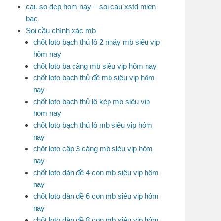
cau so dep hom nay – soi cau xstd mien
bac
Soi cầu chính xác mb
chốt loto bạch thủ lô 2 nháy mb siêu vip
hôm nay
chốt loto ba càng mb siêu vip hôm nay
chốt loto bạch thủ đề mb siêu vip hôm
nay
chốt loto bạch thủ lô kép mb siêu vip
hôm nay
chốt loto bạch thủ lô mb siêu vip hôm
nay
chốt loto cặp 3 càng mb siêu vip hôm
nay
chốt loto dàn đề 4 con mb siêu vip hôm
nay
chốt loto dàn đề 6 con mb siêu vip hôm
nay
chốt loto dàn đề 8 con mb siêu vip hôm