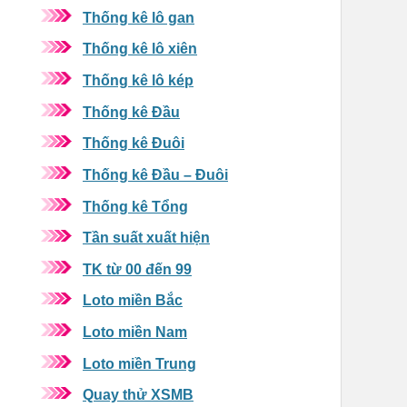
Thống kê lô gan
Thống kê lô xiên
Thống kê lô kép
Thống kê Đầu
Thống kê Đuôi
Thống kê Đầu – Đuôi
Thống kê Tổng
Tần suất xuất hiện
TK từ 00 đến 99
Loto miền Bắc
Loto miền Nam
Loto miền Trung
Quay thử XSMB