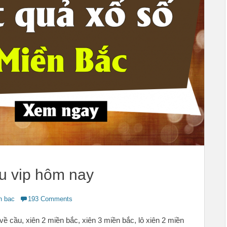
êu vip hôm nay
n bac
193 Comments
 về cầu, xiên 2 miền bắc, xiên 3 miền bắc, lô xiên 2 miền