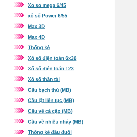
Xo so mega 6/45
xổ số Power 6/55
Max 3D
Max 4D
Thống kê
Xổ số điện toán 6x36
Xổ số điện toán 123
Xổ số thần tài
Cầu bạch thủ (MB)
Cầu lật liên tục (MB)
Cầu về cả cặp (MB)
Cầu về nhiều nháy (MB)
Thống kê đầu đuôi