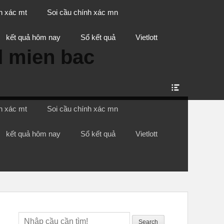
h xác mt
Soi cầu chính xác mn
kết quả hôm nay
Sổ kết quả
Vietlott
d mien bac
Show
Header
Sidebar
h xác mt
Soi cầu chính xác mn
Content
kết quả hôm nay
Sổ kết quả
Vietlott
Search