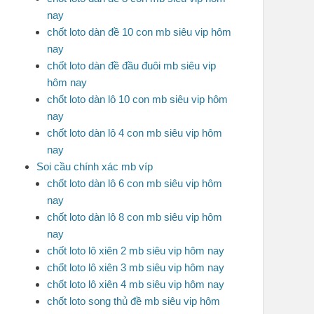
nay
chốt loto dàn đề 10 con mb siêu vip hôm
nay
chốt loto dàn đề đầu đuôi mb siêu vip
hôm nay
chốt loto dàn lô 10 con mb siêu vip hôm
nay
chốt loto dàn lô 4 con mb siêu vip hôm
nay
Soi cầu chính xác mb víp
chốt loto dàn lô 6 con mb siêu vip hôm
nay
chốt loto dàn lô 8 con mb siêu vip hôm
nay
chốt loto lô xiên 2 mb siêu vip hôm nay
chốt loto lô xiên 3 mb siêu vip hôm nay
chốt loto lô xiên 4 mb siêu vip hôm nay
chốt loto song thủ đề mb siêu vip hôm