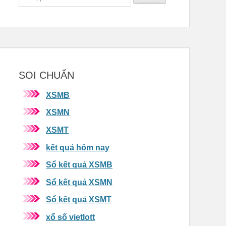
SOI CHUẨN
XSMB
XSMN
XSMT
kết quả hôm nay
Sổ kết quả XSMB
Sổ kết quả XSMN
Sổ kết quả XSMT
xổ số vietlott