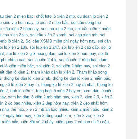
s
au xien 2 mien bac
,
chốt loto lô xiên 2 mb
,
du doan lo xien 2
b siêu vip hôm nay
,
lô xiên 2 miền bắc
,
soi cầu song thủ
oi cầu xiên 2 hôm nay
,
soi cau xien 2 mb
,
soi cầu xiên 2 miền
i cau xien 2 vip
,
soi cầu xiên 2 xsmb
,
soi cau xien mb
,
soi
smb lô xiên 2
,
Soi cầu XSMB miễn phí ngày hôm nay
,
soi dàn
oi lô xiên 2 18h
,
soi lô xiên 2 247
,
soi lô xiên 2 cao cấp
,
soi lô
hát
,
soi lô xiên 2 giờ hoàng đạo
,
soi lo xien 2 hom nay
,
soi lô
n phí chính xác
,
soi lô xiên 2 rbk
,
soi lô xiên 2 rồng bạch kim
,
oi lô xiên miền bắc
,
soi xiên 2
,
soi xiên 2 hôm nay
,
soi xien 2
ất dàn lô xiên 2
,
tham khảo dàn lô xiên 2
,
Tham khảo song
2
,
thống kê dàn lô xiên 2 mb
,
thống kê dàn lô xiên 2 miền bắc
,
ng kê lô xiên 2 hay ra
,
thong ke lô xiên 2 hay ra nhat
,
thong ke
iên 2
,
tính lô xiên 2
,
tong hop lô xiên 2 hay ve
,
xem dàn lô xiên
nay
,
xem kq dàn lô xiên 2 mb hôm nay
,
xien 2
,
xien 2 3
,
xiên 2
ên 2 đc bao nhiêu
,
xiên 2 đẹp hôm nay
,
xiên 2 đẹp nhất hôm
là như thế nào
,
xiên 2 mb ăn bao nhiêu
,
xiên 2 miền bắc
,
xiên 2
n 2 ngày hôm nay
,
xiên 2 rồng bạch kim
,
xiên 2 vip
,
xiên 2
i miền bắc
,
xiên đôi về 2 nháy
,
xiên quay 2 có bao nhiêu cặp
,