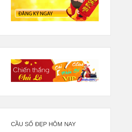
CẦU SỐ ĐẸP HÔM NAY