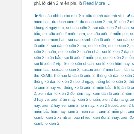
phí, lô xiên 2 miễn phí, lô
Read More …
Categories
Tag
Soi cầu chính xác mb
,
Soi cầu chính xác mb víp
c
mien bac
,
du doan xien 2
,
du doan xien 2 mb
,
lô xiên 2 m
khung 3 ngày mb
,
soi cầu xiên 2
,
soi cầu xiên 2 chuẩn
,
s
bắc
,
soi cầu xiên 2 miền nam
,
soi cầu xiên 2 miễn phí
,
so
cau xien mien bac
,
soi cau xsmb dàn lô xiên 2
,
soi cầu x
lô xiên 2
,
soi dàn lô xiên 2 mb
,
soi lô xiên
,
soi lo xien 2
,
s
xiên 2 chuẩn
,
soi lô xiên 2 chuẩn nhất
,
soi lô xiên 2 đại p
xiên 2 miền bắc
,
soi lô xiên 2 miễn phí
,
soi lô xiên 2 miễ
soi lô xiên 2 víp
,
Soi lô xiên chuẩn
,
soi lô xiên hôm nay
,
s
mien bac
,
soicau lo xien 2
,
soicau xien 2 mienbac
,
Tần su
thu XSMB
,
thế nào là dàn lô xiên 2
,
thống kê dàn lô xiên 
thống kê dàn lô xiên 2 nuôi 3 ngày
,
thống kê lô xiên 2
,
thố
lo xien 2 hay ve
,
thống kê lô xiên 2 miền bắc
,
tỉ lệ ăn lô x
2
,
xem dàn lô xiên 2 đề hôm nay
,
xem dàn lô xiên 2 hôm 
3 hay về
,
xiên 2 ăn mấy
,
xiên 2 chuẩn
,
xien 2 da nang
,
xi
nay
,
xien 2 hay ve
,
xiên 2 hôm nay
,
xien 2 kubet
,
xiên 2 
miền bắc hôm nay
,
xiên 2 miền nam
,
xiên 2 miễn phí
,
xiê
xsmb
,
xiên 2 xsmb ăn bao nhiêu
,
xiên đôi 2 nháy
,
xiên đô
xsmb lô xiên 2