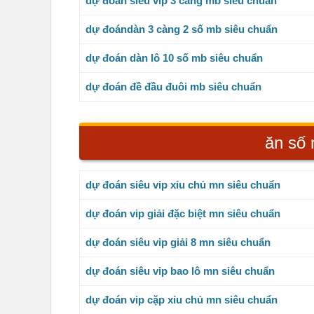
dự đoán siêu vip 3 càng mb siêu chuẩn
dự đoándàn 3 càng 2 số mb siêu chuẩn
dự đoán dàn lô 10 số mb siêu chuẩn
dự đoán đề đầu đuôi mb siêu chuẩn
ăn số
dự đoán siêu vip xỉu chủ mn siêu chuẩn
dự đoán vip giải đặc biệt mn siêu chuẩn
dự đoán siêu vip giải 8 mn siêu chuẩn
dự đoán siêu vip bao lô mn siêu chuẩn
dự đoán vip cặp xỉu chủ mn siêu chuẩn