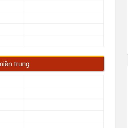
miền trung