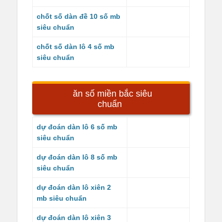
chốt số dàn đề 10 số mb
siêu chuẩn
chốt số dàn lô 4 số mb
siêu chuẩn
ăn số miền bắc siêu
chuẩn
dự đoán dàn lô 6 số mb
siêu chuẩn
dự đoán dàn lô 8 số mb
siêu chuẩn
dự đoán dàn lô xiên 2
mb siêu chuẩn
dự đoán dàn lô xiên 3