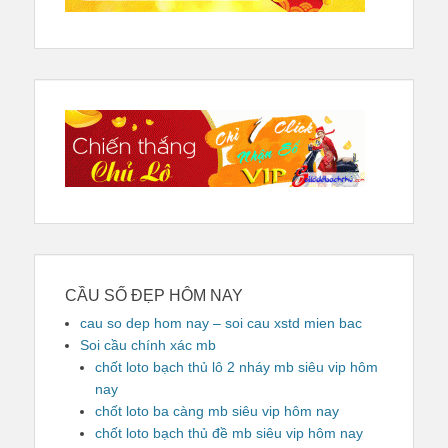
CẦU SỐ ĐẸP HÔM NAY
cau so dep hom nay – soi cau xstd mien bac
Soi cầu chính xác mb
chốt loto bạch thủ lô 2 nháy mb siêu vip hôm
nay
chốt loto ba càng mb siêu vip hôm nay
chốt loto bạch thủ đề mb siêu vip hôm nay