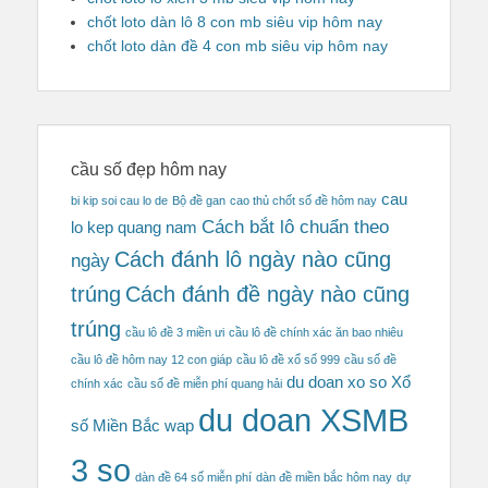
chốt loto dàn lô 8 con mb siêu vip hôm nay
chốt loto dàn đề 4 con mb siêu vip hôm nay
cầu số đẹp hôm nay
cau
bi kip soi cau lo de
Bộ đề gan
cao thủ chốt số đề hôm nay
Cách bắt lô chuẩn theo
lo kep quang nam
Cách đánh lô ngày nào cũng
ngày
trúng
Cách đánh đề ngày nào cũng
trúng
cầu lô đề 3 miền ưi
cầu lô đề chính xác ăn bao nhiêu
cầu lô đề hôm nay 12 con giáp
cầu lô đề xổ số 999
cầu số đề
du doan xo so Xổ
chính xác
cầu số đề miễn phí quang hải
du doan XSMB
số Miền Bắc wap
3 so
dàn đề 64 số miễn phí
dàn đề miền bắc hôm nay
dự