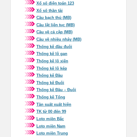
Xổ số điện toán 123
Xổ số thần tài
Cầu bạch thủ (MB)
Cầu lật liên tục (MB)
Cầu về cả cặp (MB)
Cầu về nhiều nháy (MB)
Thống kê đầu đuôi
Thống kê lô gan
Thống kê lô xiên
Thống kê lô kép
Thống kê Đầu
Thống kê Đuôi
Thống kê Đầu – Đuôi
Thống kê Tổng
Tần suất xuất hiện
TK từ 00 đến 99
Loto miền Bắc
Loto miền Nam
Loto miền Trung