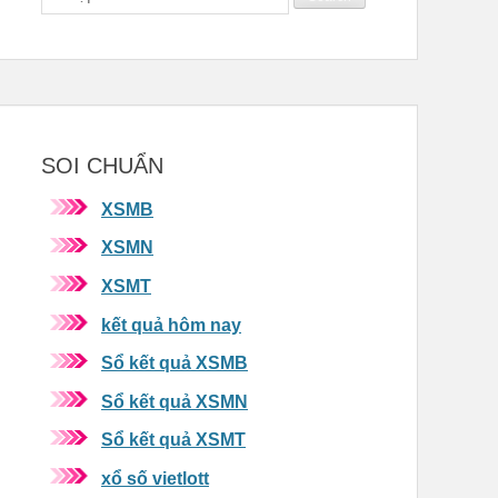
SOI CHUẨN
XSMB
XSMN
XSMT
kết quả hôm nay
Sổ kết quả XSMB
Sổ kết quả XSMN
Sổ kết quả XSMT
xổ số vietlott