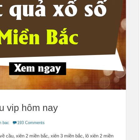
êu vip hôm nay
n bac
193 Comments
 về cầu, xiên 2 miền bắc, xiên 3 miền bắc, lô xiên 2 miền