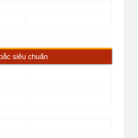
bắc siêu chuẩn