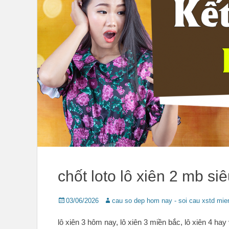
chốt loto lô xiên 2 mb si
Posted
Author
03/06/2026
cau so dep hom nay - soi cau xstd mie
on
lô xiên 3 hôm nay, lô xiên 3 miền bắc, lô xiên 4 hay