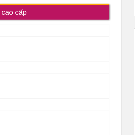
 cao cấp