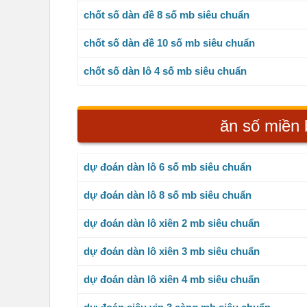
chốt số dàn đề 8 số mb siêu chuẩn
chốt số dàn đề 10 số mb siêu chuẩn
chốt số dàn lô 4 số mb siêu chuẩn
ăn số miền 
dự đoán dàn lô 6 số mb siêu chuẩn
dự đoán dàn lô 8 số mb siêu chuẩn
dự đoán dàn lô xiên 2 mb siêu chuẩn
dự đoán dàn lô xiên 3 mb siêu chuẩn
dự đoán dàn lô xiên 4 mb siêu chuẩn