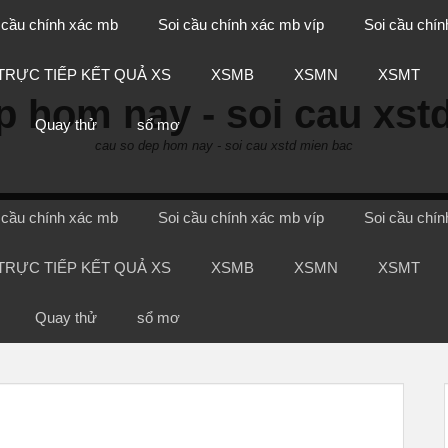
 cầu chính xác mb
Soi cầu chính xác mb víp
Soi cầu chín
TRỰC TIẾP KẾT QUẢ XS
XSMB
XSMN
XSMT
p hom nay - soi cau xst
Quay thử
sổ mơ
cau so dep hom nay - soi cau xstd mien bac
 cầu chính xác mb
Soi cầu chính xác mb víp
Soi cầu chín
TRỰC TIẾP KẾT QUẢ XS
XSMB
XSMN
XSMT
Quay thử
sổ mơ