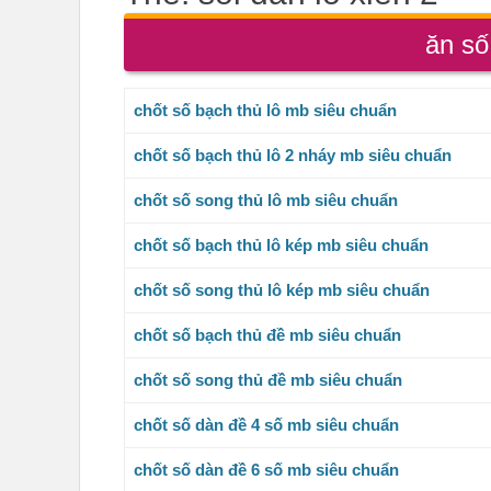
ăn số
chốt số bạch thủ lô mb siêu chuẩn
chốt số bạch thủ lô 2 nháy mb siêu chuẩn
chốt số song thủ lô mb siêu chuẩn
chốt số bạch thủ lô kép mb siêu chuẩn
chốt số song thủ lô kép mb siêu chuẩn
chốt số bạch thủ đề mb siêu chuẩn
chốt số song thủ đề mb siêu chuẩn
chốt số dàn đề 4 số mb siêu chuẩn
chốt số dàn đề 6 số mb siêu chuẩn