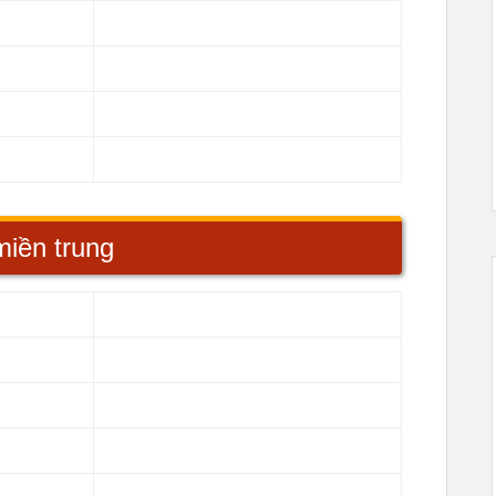
miền trung