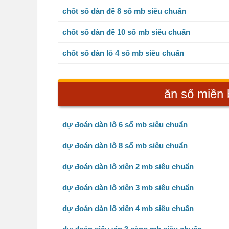
chốt số dàn đề 8 số mb siêu chuẩn
chốt số dàn đề 10 số mb siêu chuẩn
chốt số dàn lô 4 số mb siêu chuẩn
ăn số miền 
dự đoán dàn lô 6 số mb siêu chuẩn
dự đoán dàn lô 8 số mb siêu chuẩn
dự đoán dàn lô xiên 2 mb siêu chuẩn
dự đoán dàn lô xiên 3 mb siêu chuẩn
dự đoán dàn lô xiên 4 mb siêu chuẩn