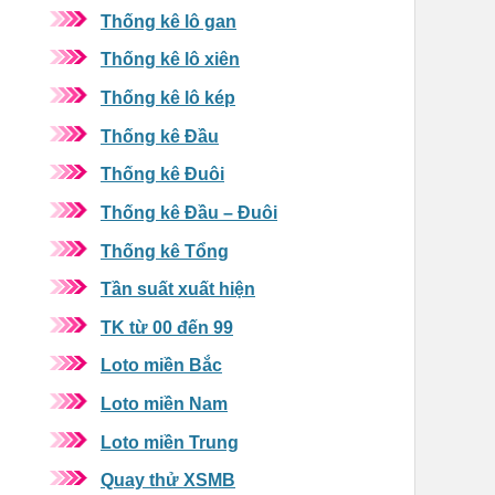
Thống kê lô gan
Thống kê lô xiên
Thống kê lô kép
Thống kê Đầu
Thống kê Đuôi
Thống kê Đầu – Đuôi
Thống kê Tổng
Tần suất xuất hiện
TK từ 00 đến 99
Loto miền Bắc
Loto miền Nam
Loto miền Trung
Quay thử XSMB