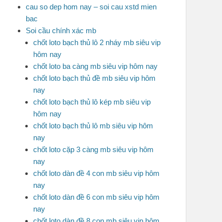
cau so dep hom nay – soi cau xstd mien
bac
Soi cầu chính xác mb
chốt loto bạch thủ lô 2 nháy mb siêu vip
hôm nay
chốt loto ba càng mb siêu vip hôm nay
chốt loto bạch thủ đề mb siêu vip hôm
nay
chốt loto bạch thủ lô kép mb siêu vip
hôm nay
chốt loto bạch thủ lô mb siêu vip hôm
nay
chốt loto cặp 3 càng mb siêu vip hôm
nay
chốt loto dàn đề 4 con mb siêu vip hôm
nay
chốt loto dàn đề 6 con mb siêu vip hôm
nay
chốt loto dàn đề 8 con mb siêu vip hôm