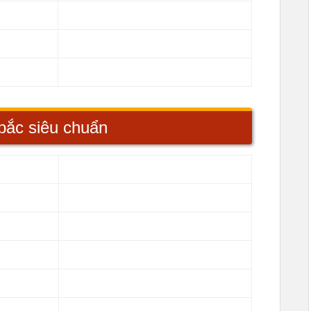
bắc siêu chuẩn