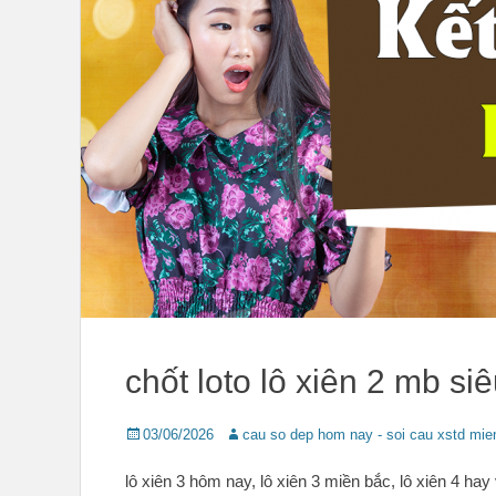
chốt loto lô xiên 2 mb si
Posted
Author
03/06/2026
cau so dep hom nay - soi cau xstd mie
on
lô xiên 3 hôm nay, lô xiên 3 miền bắc, lô xiên 4 hay