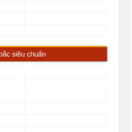
bắc siêu chuẩn