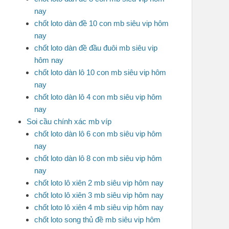
nay
chốt loto dàn đề 10 con mb siêu vip hôm
nay
chốt loto dàn đề đầu đuôi mb siêu vip
hôm nay
chốt loto dàn lô 10 con mb siêu vip hôm
nay
chốt loto dàn lô 4 con mb siêu vip hôm
nay
Soi cầu chính xác mb víp
chốt loto dàn lô 6 con mb siêu vip hôm
nay
chốt loto dàn lô 8 con mb siêu vip hôm
nay
chốt loto lô xiên 2 mb siêu vip hôm nay
chốt loto lô xiên 3 mb siêu vip hôm nay
chốt loto lô xiên 4 mb siêu vip hôm nay
chốt loto song thủ đề mb siêu vip hôm