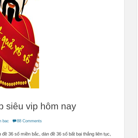
b siêu vip hôm nay
n bac
88 Comments
 đề 36 số miền bắc, dàn đề 36 số bất bại thắng liên tục,