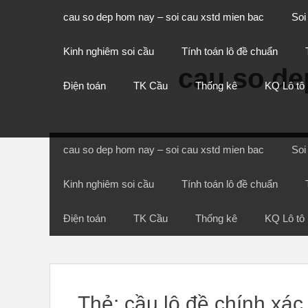
Primary Menu
Skip
cau so dep hom nay – soi cau xstd mien bac
Soi
to
content
Kinh nghiêm soi cầu
Tính toán lô đề chuẩn
cau so de
Điện toán
TK Cầu
Thống kê
KQ Lô tô
Secondary Menu
Skip
cau so dep hom nay – soi cau xstd mien bac
Soi
to
content
Kinh nghiêm soi cầu
Tính toán lô đề chuẩn
Điện toán
TK Cầu
Thống kê
KQ Lô tô
Thẻ:
cầu lô đề chính xác