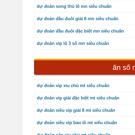
dự đoán song thủ lô mn siêu chuẩn
dự đoán đầu đuôi giải 8 mn siêu chuẩn
dự đoán đầu đuôi đặc biệt mn siêu chuẩn
dự đoán vip lô 3 số mn siêu chuẩn
ăn số 
dự đoán vip xỉu chủ mt siêu chuẩn
dự đoán vip giải đặc biệt mt siêu chuẩn
dự đoán siêu vip giải 8 mt siêu chuẩn
dự đoán siêu vip bao lô mt siêu chuẩn
dự đoán cặp xỉu chủ mt siêu chuẩn