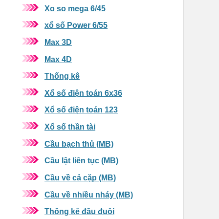
Xo so mega 6/45
xổ số Power 6/55
Max 3D
Max 4D
Thống kê
Xổ số điện toán 6x36
Xổ số điện toán 123
Xổ số thần tài
Cầu bạch thủ (MB)
Cầu lật liên tục (MB)
Cầu về cả cặp (MB)
Cầu về nhiều nháy (MB)
Thống kê đầu đuôi