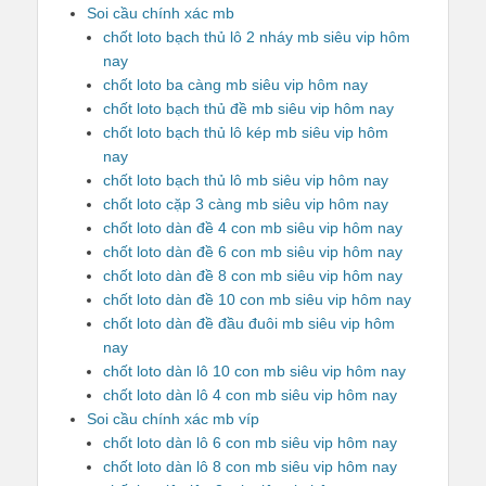
Soi cầu chính xác mb
chốt loto bạch thủ lô 2 nháy mb siêu vip hôm
nay
chốt loto ba càng mb siêu vip hôm nay
chốt loto bạch thủ đề mb siêu vip hôm nay
chốt loto bạch thủ lô kép mb siêu vip hôm
nay
chốt loto bạch thủ lô mb siêu vip hôm nay
chốt loto cặp 3 càng mb siêu vip hôm nay
chốt loto dàn đề 4 con mb siêu vip hôm nay
chốt loto dàn đề 6 con mb siêu vip hôm nay
chốt loto dàn đề 8 con mb siêu vip hôm nay
chốt loto dàn đề 10 con mb siêu vip hôm nay
chốt loto dàn đề đầu đuôi mb siêu vip hôm
nay
chốt loto dàn lô 10 con mb siêu vip hôm nay
chốt loto dàn lô 4 con mb siêu vip hôm nay
Soi cầu chính xác mb víp
chốt loto dàn lô 6 con mb siêu vip hôm nay
chốt loto dàn lô 8 con mb siêu vip hôm nay