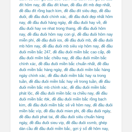
đít hôm nay
,
đề đầu đít khan
,
đề đầu đít mb đẹp nhất
,
đề đầu đít rồng bạch kim
,
đề đầu đít siêu đẹp
,
đề đầu
đuôi
,
đề đầu đuôi chính xác
,
đề đầu đuôi đẹp nhất hôm
nay
,
đề đầu đuôi hàng ngày
,
đề đầu đuôi hay về
,
đề
đầu đuôi hay ve nhat trong thang
,
đề đầu đuôi hôm
nay
,
đề đầu đuôi hôm nay con gì
,
đề đầu đuôi hôm nay
miễn phí
,
đề đầu đuôi ios
,
đề đầu đuôi mb
,
đề đầu đuôi
mb hôm nay
,
đề đầu đuôi mb siêu vip hôm nay
,
đề đầu
đuôi miền bắc 247
,
đề đầu đuôi miền bắc cao cấp
,
đề
đầu đuôi miền bắc chiều nay
,
đề đầu đuôi miền bắc
chính xác
,
đề đầu đuôi miền bắc chuẩn nhất
,
đề đầu
đuôi miền bắc hàng ngày
,
đề đầu đuôi miền bắc hàng
ngày chính xác
,
đề đầu đuôi miền bắc hay ra trong
tuần
,
đề đầu đuôi miền bắc hay về trong tuần
,
đề đầu
đuôi miền bắc mb chính xác
,
đề đầu đuôi miền bắc
phát lộc
,
đề đầu đuôi miền bắc ra chiều nay
,
đề đầu
đuôi miền bắc rbk
,
đề đầu đuôi miền bắc rồng bạch
kim
,
đề đầu đuôi miền bắc sẽ về hôm nay
,
đề đầu đuôi
miền bắc víp
,
đề đầu đuôi mien phi
,
đề đầu đuôi ngày
,
đề đầu đuôi phat tai
,
đề đầu đuôi siêu chuẩn hàng
ngày
,
đề đầu đuôi sieu vip
,
đề đầu đuôi xsmb
,
ghép
dàn cầu đề đầu đuôi miền bắc
,
gợi ý số đề hôm nay
,