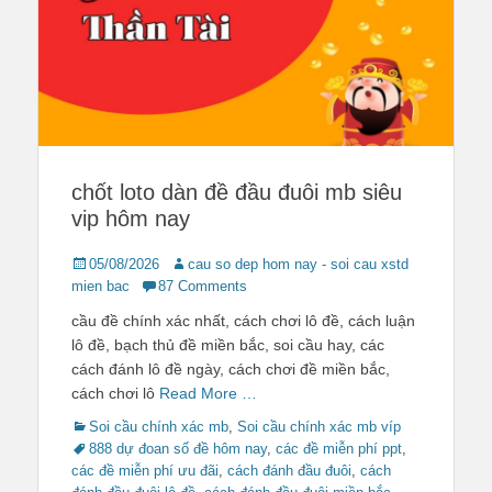
chốt loto dàn đề đầu đuôi mb siêu
vip hôm nay
Posted
Author
05/08/2026
cau so dep hom nay - soi cau xstd
on
mien bac
87 Comments
cầu đề chính xác nhất, cách chơi lô đề, cách luận
lô đề, bạch thủ đề miền bắc, soi cầu hay, các
cách đánh lô đề ngày, cách chơi đề miền bắc,
cách chơi lô
Read More …
Categories
Tags
Soi cầu chính xác mb
,
Soi cầu chính xác mb víp
888 dự đoan số đề hôm nay
,
các đề miễn phí ppt
,
các đề miễn phí ưu đãi
,
cách đánh đầu đuôi
,
cách