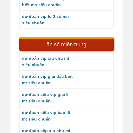
biệt mn siêu chuẩn
dự đoán vip lô 3 số mn
siêu chuẩn
ăn số miền trung
dự đoán vip xỉu chủ mt
siêu chuẩn
dự đoán vip giải đặc biệt
mt siêu chuẩn
dự đoán siêu vip giải 8
mt siêu chuẩn
dự đoán siêu vip bao lô
mt siêu chuẩn
dự đoán cặp xỉu chủ mt