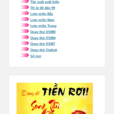
Tần suất xuất hiện
TK từ 00 đến 99
Loto miền Bắc
Loto miền Nam
Loto miền Trung
Quay thử XSMB
Quay thử XSMN
Quay thử XSMT
Quay thử Vietlott
Sổ mơ