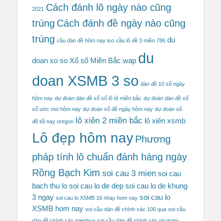
Cách đánh lô ngày nào cũng
2021
trúng
Cách đánh đề ngày nào cũng
trúng
du
cầu dàn đề hôm nay iso
cầu lô đề 3 miền 786
du
doan xo so Xổ số Miền Bắc wap
doan XSMB 3 so
dàn đề 10 số ngày
hôm nay
dự đoán dàn đề xổ số lô tô miền bắc
dự đoán dàn đề xổ
số ước mơ hôm nay
dự đoán số đề ngày hôm nay
dự đoán số
lô xiên 2 miền bắc
lô xiên xsmb
đề tối nay oregon
Lô đẹp hôm nay
Phương
pháp tính lô chuẩn đánh hàng ngày
Rồng Bạch Kim
soi cau 3 mien
soi cau
bach thu lo
soi cau lo de dep
soi cau lo de khung
3 ngay
soi cau lo
soi cau lo XSMB 16 nhay hom nay
XSMB hom nay
soi cầu dàn đề chính xác 100 qua
soi cầu
dàn đề chính xác mienhua
soi cầu dàn đề chính xác okutomi-