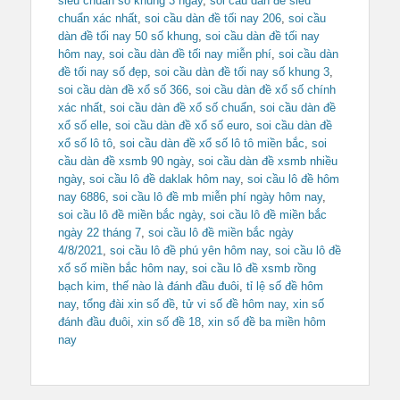
siêu chuẩn số khung 3 ngày
,
soi cầu dàn đề siêu
chuẩn xác nhất
,
soi cầu dàn đề tối nay 206
,
soi cầu
dàn đề tối nay 50 số khung
,
soi cầu dàn đề tối nay
hôm nay
,
soi cầu dàn đề tối nay miễn phí
,
soi cầu dàn
đề tối nay số đẹp
,
soi cầu dàn đề tối nay số khung 3
,
soi cầu dàn đề xổ số 366
,
soi cầu dàn đề xổ số chính
xác nhất
,
soi cầu dàn đề xổ số chuẩn
,
soi cầu dàn đề
xổ số elle
,
soi cầu dàn đề xổ số euro
,
soi cầu dàn đề
xổ số lô tô
,
soi cầu dàn đề xổ số lô tô miền bắc
,
soi
cầu dàn đề xsmb 90 ngày
,
soi cầu dàn đề xsmb nhiều
ngày
,
soi cầu lô đề daklak hôm nay
,
soi cầu lô đề hôm
nay 6886
,
soi cầu lô đề mb miễn phí ngày hôm nay
,
soi cầu lô đề miền bắc ngày
,
soi cầu lô đề miền bắc
ngày 22 tháng 7
,
soi cầu lô đề miền bắc ngày
4/8/2021
,
soi cầu lô đề phú yên hôm nay
,
soi cầu lô đề
xổ số miền bắc hôm nay
,
soi cầu lô đề xsmb rồng
bạch kim
,
thế nào là đánh đầu đuôi
,
tỉ lệ số đề hôm
nay
,
tổng đài xin số đề
,
tử vi số đề hôm nay
,
xin số
đánh đầu đuôi
,
xin số đề 18
,
xin số đề ba miền hôm
nay