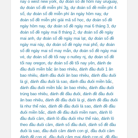
nay o west new york
,
dự đoán số đề hôm nay uruguay
,
dự đoán số đề miễn phí 3g
,
dự đoán số đề miễn phí 4
số
,
dự đoán số đề miễn phí ăn ngày hôm nay
,
dự
đoán số đề miễn phí giải mã số học
,
dự đoán số đề
ngày hôm nay
,
dự đoán số đề ngày mai 6 tháng 3
,
dự
đoán số đề ngày mai 8 tháng 2
,
dự đoán số đề ngày
mai anh
,
dự đoán số đề ngày mai lạt
,
dự đoán số đề
ngày mai này
,
dự đoán số đề ngày mai phố
,
dự đoán
số đề ngày mai số may mắn
,
dự đoán số đề ngày mai
vé
,
dự đoán số đề tối nay o nutley nj
,
dự đoán số đề
tối nay oregon
,
dự đoán số đề tối nay yên
,
đánh de
đầu đuôi miền bắc ăn bao nhiêu
,
đánh đầu đuôi 1 ăn
bao nhiêu
,
đánh đầu đuôi ăn bao nhiêu
,
đánh đầu đuôi
là gì
,
đánh đầu đuôi là sao
,
đánh đầu đuôi miền bắc
,
đánh đầu đuôi miền bắc ăn bao nhiêu
,
đánh đầu đuôi
trúng bao nhiêu
,
đánh đề đầu đuôi
,
đánh đề đầu đuôi
ăn bao nhiêu
,
đánh đề đầu đuôi là gì
,
đánh đề đầu đuôi
là như thế nào
,
đánh đề đầu đuôi là sao
,
đánh đề đầu
đuôi miền bắc
,
đánh đề đầu đuôi miền nam
,
đánh lô
đầu đuôi câm
,
đánh lô đầu đuôi như thế nào
,
đánh lô
theo đầu đuôi câm
,
đánh số đầu đuôi
,
đánh số đề đầu
đuôi là sao
,
đầu đuôi câm đánh con gì
,
đầu đuôi câm
đánh đề con gì
,
đầu đuôi câm mai đánh con gì
,
đề đầu