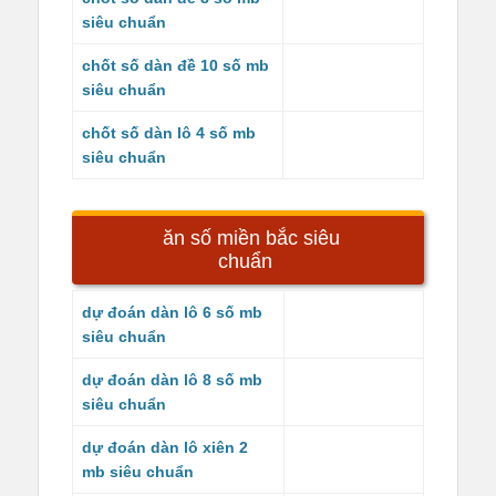
siêu chuẩn
chốt số dàn đề 10 số mb
siêu chuẩn
chốt số dàn lô 4 số mb
siêu chuẩn
ăn số miền bắc siêu
chuẩn
dự đoán dàn lô 6 số mb
siêu chuẩn
dự đoán dàn lô 8 số mb
siêu chuẩn
dự đoán dàn lô xiên 2
mb siêu chuẩn