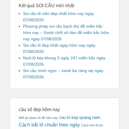
Kết quả SOI CẦU mới nhất
Soi cầu lô xiên đẹp nhất hôm nay ngày
07/08/2026
Phương pháp soi cầu bạch thủ đề miền bắc
hôm nay – Xsmb chốt số dàn đề miền bắc hôm
nay ngày 07/08/2026
Soi cầu lô đẹp nhất ngày hôm nay ngày
07/08/2026
Nuôi lô kép khung 3 ngày 247 miền bắc ngày
07/08/2026
Soi cầu minh ngọc – xsmb ba càng vip ngày
07/08/2026
cầu số đẹp hôm nay
cau lo kep quang nam
888 dự đoan số đề hôm nay
Cách bắt lô chuẩn theo ngày
Cách tính lô De