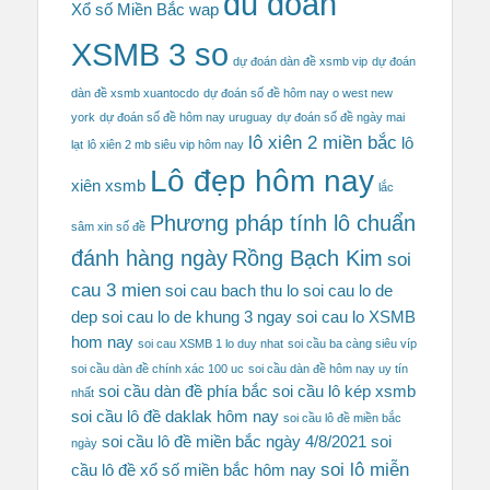
du doan
Xổ số Miền Bắc wap
XSMB 3 so
dự đoán dàn đề xsmb vip
dự đoán
dàn đề xsmb xuantocdo
dự đoán số đề hôm nay o west new
york
dự đoán số đề hôm nay uruguay
dự đoán số đề ngày mai
lô xiên 2 miền bắc
lô
lạt
lô xiên 2 mb siêu vip hôm nay
Lô đẹp hôm nay
xiên xsmb
lắc
Phương pháp tính lô chuẩn
sâm xin số đề
đánh hàng ngày
Rồng Bạch Kim
soi
cau 3 mien
soi cau bach thu lo
soi cau lo de
dep
soi cau lo de khung 3 ngay
soi cau lo XSMB
hom nay
soi cau XSMB 1 lo duy nhat
soi cầu ba càng siêu víp
soi cầu dàn đề chính xác 100 uc
soi cầu dàn đề hôm nay uy tín
soi cầu dàn đề phía bắc
soi cầu lô kép xsmb
nhất
soi cầu lô đề daklak hôm nay
soi cầu lô đề miền bắc
soi cầu lô đề miền bắc ngày 4/8/2021
soi
ngày
soi lô miễn
cầu lô đề xổ số miền bắc hôm nay