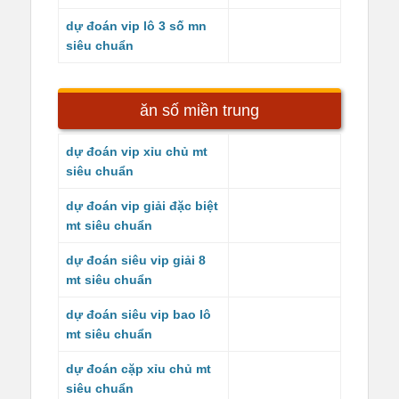
dự đoán vip lô 3 số mn
siêu chuẩn
ăn số miền trung
dự đoán vip xỉu chủ mt
siêu chuẩn
dự đoán vip giải đặc biệt
mt siêu chuẩn
dự đoán siêu vip giải 8
mt siêu chuẩn
dự đoán siêu vip bao lô
mt siêu chuẩn
dự đoán cặp xỉu chủ mt
siêu chuẩn