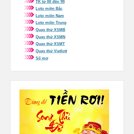
TK từ 00 đến 99
Loto miền Bắc
Loto miền Nam
Loto miền Trung
Quay thử XSMB
Quay thử XSMN
Quay thử XSMT
Quay thử Vietlott
Sổ mơ