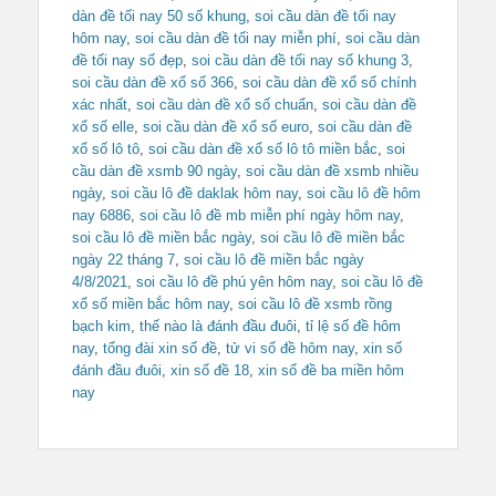
dàn đề tối nay 50 số khung
,
soi cầu dàn đề tối nay
hôm nay
,
soi cầu dàn đề tối nay miễn phí
,
soi cầu dàn
đề tối nay số đẹp
,
soi cầu dàn đề tối nay số khung 3
,
soi cầu dàn đề xổ số 366
,
soi cầu dàn đề xổ số chính
xác nhất
,
soi cầu dàn đề xổ số chuẩn
,
soi cầu dàn đề
xổ số elle
,
soi cầu dàn đề xổ số euro
,
soi cầu dàn đề
xổ số lô tô
,
soi cầu dàn đề xổ số lô tô miền bắc
,
soi
cầu dàn đề xsmb 90 ngày
,
soi cầu dàn đề xsmb nhiều
ngày
,
soi cầu lô đề daklak hôm nay
,
soi cầu lô đề hôm
nay 6886
,
soi cầu lô đề mb miễn phí ngày hôm nay
,
soi cầu lô đề miền bắc ngày
,
soi cầu lô đề miền bắc
ngày 22 tháng 7
,
soi cầu lô đề miền bắc ngày
4/8/2021
,
soi cầu lô đề phú yên hôm nay
,
soi cầu lô đề
xổ số miền bắc hôm nay
,
soi cầu lô đề xsmb rồng
bạch kim
,
thế nào là đánh đầu đuôi
,
tỉ lệ số đề hôm
nay
,
tổng đài xin số đề
,
tử vi số đề hôm nay
,
xin số
đánh đầu đuôi
,
xin số đề 18
,
xin số đề ba miền hôm
nay