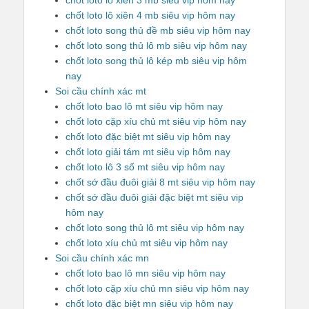
chốt loto lô xiên 4 mb siêu vip hôm nay
chốt loto song thủ đề mb siêu vip hôm nay
chốt loto song thủ lô mb siêu vip hôm nay
chốt loto song thủ lô kép mb siêu vip hôm
nay
Soi cầu chính xác mt
chốt loto bao lô mt siêu vip hôm nay
chốt loto cặp xíu chủ mt siêu vip hôm nay
chốt loto đặc biệt mt siêu vip hôm nay
chốt loto giải tám mt siêu vip hôm nay
chốt loto lô 3 số mt siêu vip hôm nay
chốt sớ đầu đuôi giải 8 mt siêu vip hôm nay
chốt sớ đầu đuôi giải đặc biệt mt siêu vip
hôm nay
chốt loto song thủ lô mt siêu vip hôm nay
chốt loto xíu chủ mt siêu vip hôm nay
Soi cầu chính xác mn
chốt loto bao lô mn siêu vip hôm nay
chốt loto cặp xíu chủ mn siêu vip hôm nay
chốt loto đặc biệt mn siêu vip hôm nay