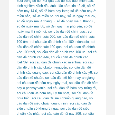
đuôi trong số đề
,
kết quả cầu đề đầu đuôi miền bắc
,
kinh nghiệm đánh đầu đuôi
,
lắc sâm xin số đề
,
số đề
hôm nay 14 6
,
số đề hôm nay inter
,
số đề hôm nay ở
miền bắc
,
số đề miễn phí tối nay
,
số đề ngày mai 26
,
số đề ngày mai 4 tháng 5
,
số đề ngày mai 5 tháng 6
,
số đề ngày mai 88
,
số đề ngày mai phú yên
,
số đề
ngày mai thi môn gì
,
soi cầu dàn đề chính xác
,
soi
cầu dàn đề chính xác 000
,
soi cầu dàn đề chính xác
100 âm
,
soi cầu dàn đề chính xác 100 indonesia
,
soi
cầu dàn đề chính xác 100 qua
,
soi cầu dàn đề chính
xác 100 thái
,
soi cầu dàn đề chính xác 100 uc
,
soi cầu
dàn đề chính xác êđê
,
soi cầu dàn đề chính xác
ibet789
,
soi cầu dàn đề chính xác mienhua
,
soi cầu
dàn đề chính xác okutomi-nguyễn
,
soi cầu dàn đề
chính xác quảng cáo
,
soi cầu dàn đề chính xác y8
,
soi
cầu dàn đề chuẩn
,
soi cầu dàn đề hôm nay an giang
,
soi cầu dàn đề hôm nay ngày mai
,
soi cầu dàn đề hôm
nay o pennsylvania
,
soi cầu dàn đề hôm nay trúng rồi
,
soi cầu dàn đề hôm nay uy tín nhất
,
soi cầu dàn đề
phía bắc
,
soi cầu dàn đề siêu chuẩn quảng cáo
,
soi
cầu dàn đề siêu chuẩn quảng ninh
,
soi cầu dàn đề
siêu chuẩn số khung 3 ngày
,
soi cầu dàn đề siêu
chuẩn xác nhất
,
soi cầu dàn đề tối nay 206
,
soi cầu