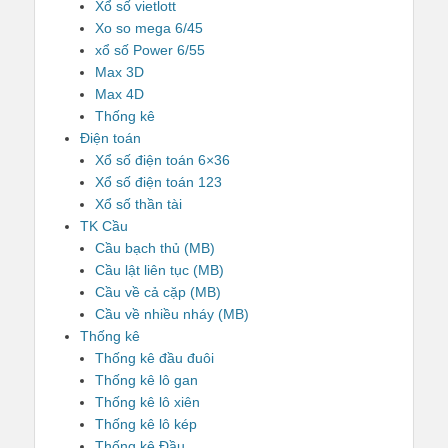
Xổ số vietlott
Xo so mega 6/45
xổ số Power 6/55
Max 3D
Max 4D
Thống kê
Điện toán
Xổ số điện toán 6×36
Xổ số điện toán 123
Xổ số thần tài
TK Cầu
Cầu bạch thủ (MB)
Cầu lật liên tục (MB)
Cầu về cả cặp (MB)
Cầu về nhiều nháy (MB)
Thống kê
Thống kê đầu đuôi
Thống kê lô gan
Thống kê lô xiên
Thống kê lô kép
Thống kê Đầu