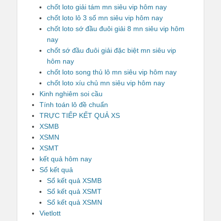
chốt loto giải tám mn siêu vip hôm nay
chốt loto lô 3 số mn siêu vip hôm nay
chốt loto sớ đầu đuôi giải 8 mn siêu vip hôm
nay
chốt sớ đầu đuôi giải đặc biệt mn siêu vip
hôm nay
chốt loto song thủ lô mn siêu vip hôm nay
chốt loto xíu chủ mn siêu vip hôm nay
Kinh nghiêm soi cầu
Tính toán lô đề chuẩn
TRỰC TIẾP KẾT QUẢ XS
XSMB
XSMN
XSMT
kết quả hôm nay
Sổ kết quả
Sổ kết quả XSMB
Sổ kết quả XSMT
Sổ kết quả XSMN
Vietlott