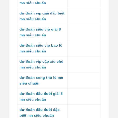
mn siêu chuẩn
dự đoán vip giải đặc biệt
mn siêu chuẩn
dự đoán siêu vip giải 8
mn siêu chuẩn
dự đoán siêu vip bao lô
mn siêu chuẩn
dự đoán vip cặp xỉu chủ
mn siêu chuẩn
dự đoán song thủ lô mn
siêu chuẩn
dự đoán đầu đuôi giải 8
mn siêu chuẩn
dự đoán đầu đuôi đặc
biệt mn siêu chuẩn