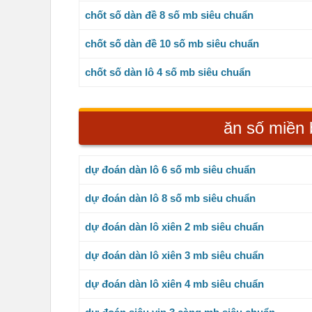
chốt số dàn đề 8 số mb siêu chuẩn
chốt số dàn đề 10 số mb siêu chuẩn
chốt số dàn lô 4 số mb siêu chuẩn
ăn số miền 
dự đoán dàn lô 6 số mb siêu chuẩn
dự đoán dàn lô 8 số mb siêu chuẩn
dự đoán dàn lô xiên 2 mb siêu chuẩn
dự đoán dàn lô xiên 3 mb siêu chuẩn
dự đoán dàn lô xiên 4 mb siêu chuẩn