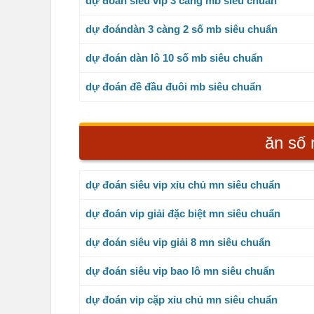
dự đoán siêu vip 3 càng mb siêu chuẩn
dự đoándàn 3 càng 2 số mb siêu chuẩn
dự đoán dàn lô 10 số mb siêu chuẩn
dự đoán đề đầu đuôi mb siêu chuẩn
ăn số
dự đoán siêu vip xỉu chủ mn siêu chuẩn
dự đoán vip giải đặc biệt mn siêu chuẩn
dự đoán siêu vip giải 8 mn siêu chuẩn
dự đoán siêu vip bao lô mn siêu chuẩn
dự đoán vip cặp xỉu chủ mn siêu chuẩn