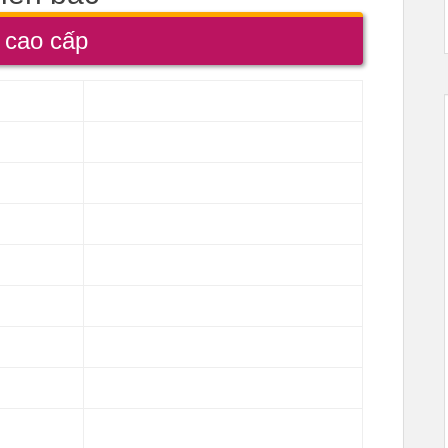
 cao cấp