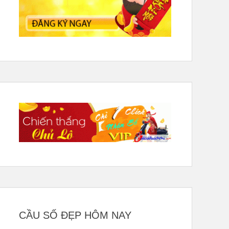
CẦU SỐ ĐẸP HÔM NAY