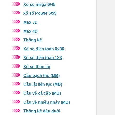
Xo so mega 6/45
xổ số Power 6/55
Max 3D
Max 4D
Thống kê
Xổ số điện toán 6x36
Xổ số điện toán 123
Xổ số thần tài
Cầu bạch thủ (MB)
Cầu lật liên tục (MB)
Cầu về cả cặp (MB)
Cầu về nhiều nháy (MB)
Thống kê đầu đuôi