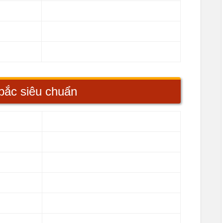
bắc siêu chuẩn