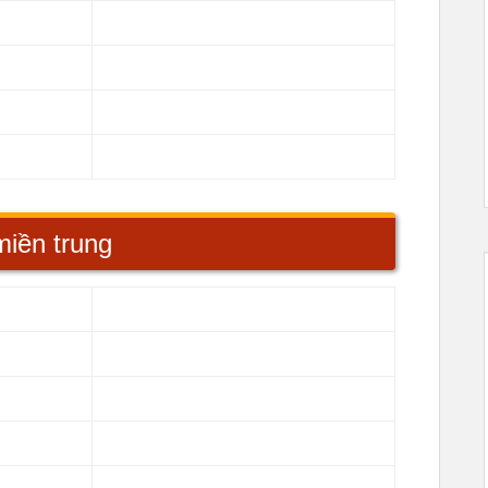
miền trung