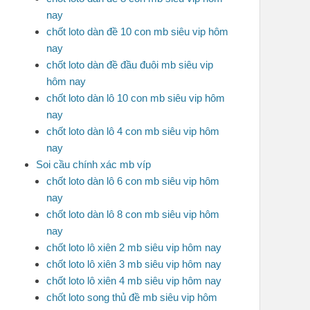
nay
chốt loto dàn đề 10 con mb siêu vip hôm
nay
chốt loto dàn đề đầu đuôi mb siêu vip
hôm nay
chốt loto dàn lô 10 con mb siêu vip hôm
nay
chốt loto dàn lô 4 con mb siêu vip hôm
nay
Soi cầu chính xác mb víp
chốt loto dàn lô 6 con mb siêu vip hôm
nay
chốt loto dàn lô 8 con mb siêu vip hôm
nay
chốt loto lô xiên 2 mb siêu vip hôm nay
chốt loto lô xiên 3 mb siêu vip hôm nay
chốt loto lô xiên 4 mb siêu vip hôm nay
chốt loto song thủ đề mb siêu vip hôm