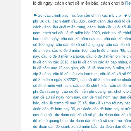
lô đề ngày, cách chơi đề miền bắc, cách chơi lô
Re
Categories
Tag
Soi cầu chính xác mb
,
Soi cầu chính xác mb víp
8
phí ưu đãi
,
cách đánh đầu đuôi
,
cách đánh đầu đuôi lô đề
cách đánh đầu đuôi miền trung
,
cách đánh đầu đuôi số đề
nam
,
cách soi cầu lô đề miền bắc 2020
,
cách soi đề chín
bao nhiêu ngày
,
cầu dàn đề hôm nay iso
,
cầu dàn đề hô
số 100 ngày
,
cầu dàn đề xổ số hàng ngày
,
cầu dàn đề xổ
đề 3 miền
,
cầu lô đề 3 miền 100
,
cầu lô đề 3 miền 786
,
cầ
nay
,
cầu lô đề 3 miền karaoke
,
cầu lô đề 3 miền online c
lô đề chính xác 2018
,
cầu lô đề chính xác ăn bao nhiêu
,
lô đề hôm nay 12 con giáp
,
cầu lô đề hôm nay 3 miền
,
cầ
vip 3 càng
,
cầu lô đề siêu vip kon tum
,
cầu lô đề xổ số 9
đề 3 miền n ngày 3/8/2021
,
cầu số đề 3 miền online chuẩ
số đề 3 miền việt nam
,
cầu số đề chính xác
,
cầu số đề m
phí đánh con gì
,
cầu số đề miễn phí quang hải
,
chốt loto
dàn đề 10 số ngày hôm nay
,
dàn đề 4 số hôm nay
,
dàn đề
bắc
,
dàn đề xsmb tối nay 25 số
,
dàn đề xsmb tối nay bạc
đoán dàn đề hôm nay 96
,
dự đoán dàn đề hôm nay ai trún
nay ông nội
,
dự đoán dàn đề xổ số gì
,
dự đoán dàn đề xổ 
đề xổ số quảng bình
,
dự đoán dàn đề xổ số ước mơ hôm
dự đoán dàn đề xsmb xổ số miền bắc
,
dự đoán dàn đề x