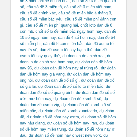
đề 3 miền online chuẩn nhất
,
cầu số đề 3 miền quả xổ
số
,
cầu số đề 3 miền tô
,
cầu số đề 3 miền việt nam
,
cầu số đề chính xác
,
cầu số đề miền bắc ă tháng 3
,
cầu số đề miền bắc yêu
,
cầu số đề miễn phí đánh con
gì
,
cầu số đề miễn phí quang hải
,
chốt loto dàn đề 8
con mb
,
chốt số lô đề miền bắc ngày hôm nay
,
dàn đề
10 số ngày hôm nay
,
dàn đề 4 số hôm nay
,
dàn đề 64
số miễn phí
,
dàn đề 8 con miền bắc
,
dàn đề xsmb tối
nay 25 số
,
dàn đề xsmb tối nay bạch thủ
,
dàn đề
xsmb tối nay quay thử
,
du doan lo de chinh xac
,
du
doan lo de chinh xac hom nay
,
dự đoán dàn đề hôm
nay 96
,
dự đoán dàn đề hôm nay ai trúng rồi
,
dự đoán
dàn đề hôm nay giá vàng
,
dự đoán dàn đề hôm nay
ông nội
,
dự đoán dàn đề xổ số gì
,
dự đoán dàn đề xổ
số gia lai
,
dự đoán dàn đề xổ số lô tô miền bắc
,
dự
đoán dàn đề xổ số quảng bình
,
dự đoán dàn đề xổ số
ước mơ hôm nay
,
dự đoán dàn đề xsmb 4 số
,
dự
đoán dàn đề xsmb vip
,
dự đoán dàn đề xsmb xổ số
miền bắc
,
dự đoán dàn đề xsmb xuantocdo
,
dự đoán
đề
,
dự đoán số đề hôm nay extra
,
dự đoán số đề hôm
nay hậu giang
,
dự đoán số đề hôm nay iran
,
dự đoán
số đề hôm nay miền trung
,
dự đoán số đề hôm nay ơ
đâu
,
dự đoán số đề hôm nay o west new york
,
dự