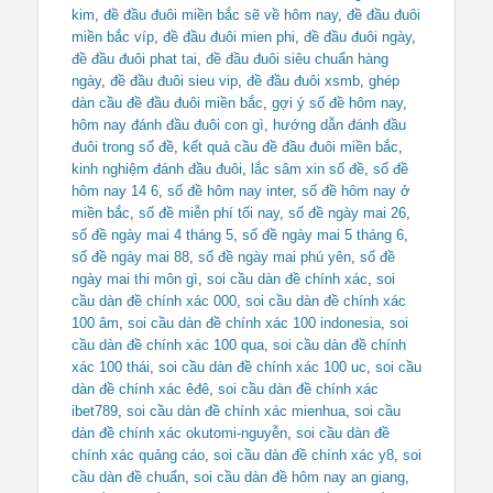
kim
,
đề đầu đuôi miền bắc sẽ về hôm nay
,
đề đầu đuôi
miền bắc víp
,
đề đầu đuôi mien phi
,
đề đầu đuôi ngày
,
đề đầu đuôi phat tai
,
đề đầu đuôi siêu chuẩn hàng
ngày
,
đề đầu đuôi sieu vip
,
đề đầu đuôi xsmb
,
ghép
dàn cầu đề đầu đuôi miền bắc
,
gợi ý số đề hôm nay
,
hôm nay đánh đầu đuôi con gì
,
hướng dẫn đánh đầu
đuôi trong số đề
,
kết quả cầu đề đầu đuôi miền bắc
,
kinh nghiệm đánh đầu đuôi
,
lắc sâm xin số đề
,
số đề
hôm nay 14 6
,
số đề hôm nay inter
,
số đề hôm nay ở
miền bắc
,
số đề miễn phí tối nay
,
số đề ngày mai 26
,
số đề ngày mai 4 tháng 5
,
số đề ngày mai 5 tháng 6
,
số đề ngày mai 88
,
số đề ngày mai phú yên
,
số đề
ngày mai thi môn gì
,
soi cầu dàn đề chính xác
,
soi
cầu dàn đề chính xác 000
,
soi cầu dàn đề chính xác
100 âm
,
soi cầu dàn đề chính xác 100 indonesia
,
soi
cầu dàn đề chính xác 100 qua
,
soi cầu dàn đề chính
xác 100 thái
,
soi cầu dàn đề chính xác 100 uc
,
soi cầu
dàn đề chính xác êđê
,
soi cầu dàn đề chính xác
ibet789
,
soi cầu dàn đề chính xác mienhua
,
soi cầu
dàn đề chính xác okutomi-nguyễn
,
soi cầu dàn đề
chính xác quảng cáo
,
soi cầu dàn đề chính xác y8
,
soi
cầu dàn đề chuẩn
,
soi cầu dàn đề hôm nay an giang
,