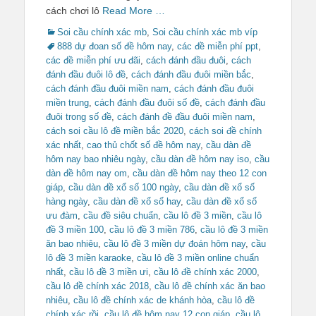
cách chơi lô
Read More …
Categories
Tags
Soi cầu chính xác mb
,
Soi cầu chính xác mb víp
888 dự đoan số đề hôm nay
,
các đề miễn phí ppt
,
các đề miễn phí ưu đãi
,
cách đánh đầu đuôi
,
cách
đánh đầu đuôi lô đề
,
cách đánh đầu đuôi miền bắc
,
cách đánh đầu đuôi miền nam
,
cách đánh đầu đuôi
miền trung
,
cách đánh đầu đuôi số đề
,
cách đánh đầu
đuôi trong số đề
,
cách đánh đề đầu đuôi miền nam
,
cách soi cầu lô đề miền bắc 2020
,
cách soi đề chính
xác nhất
,
cao thủ chốt số đề hôm nay
,
cầu dàn đề
hôm nay bao nhiêu ngày
,
cầu dàn đề hôm nay iso
,
cầu
dàn đề hôm nay om
,
cầu dàn đề hôm nay theo 12 con
giáp
,
cầu dàn đề xổ số 100 ngày
,
cầu dàn đề xổ số
hàng ngày
,
cầu dàn đề xổ số hay
,
cầu dàn đề xổ số
ưu đàm
,
cầu đề siêu chuẩn
,
cầu lô đề 3 miền
,
cầu lô
đề 3 miền 100
,
cầu lô đề 3 miền 786
,
cầu lô đề 3 miền
ăn bao nhiêu
,
cầu lô đề 3 miền dự đoán hôm nay
,
cầu
lô đề 3 miền karaoke
,
cầu lô đề 3 miền online chuẩn
nhất
,
cầu lô đề 3 miền ưi
,
cầu lô đề chính xác 2000
,
cầu lô đề chính xác 2018
,
cầu lô đề chính xác ăn bao
nhiêu
,
cầu lô đề chính xác de khánh hòa
,
cầu lô đề
chính xác rồi
,
cầu lô đề hôm nay 12 con giáp
,
cầu lô