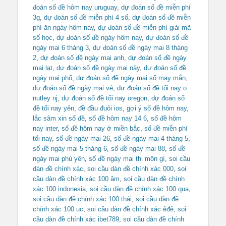
đoán số đề hôm nay uruguay
,
dự đoán số đề miễn phí
3g
,
dự đoán số đề miễn phí 4 số
,
dự đoán số đề miễn
phí ăn ngày hôm nay
,
dự đoán số đề miễn phí giải mã
số học
,
dự đoán số đề ngày hôm nay
,
dự đoán số đề
ngày mai 6 tháng 3
,
dự đoán số đề ngày mai 8 tháng
2
,
dự đoán số đề ngày mai anh
,
dự đoán số đề ngày
mai lạt
,
dự đoán số đề ngày mai này
,
dự đoán số đề
ngày mai phố
,
dự đoán số đề ngày mai số may mắn
,
dự đoán số đề ngày mai vé
,
dự đoán số đề tối nay o
nutley nj
,
dự đoán số đề tối nay oregon
,
dự đoán số
đề tối nay yên
,
đề đầu đuôi ios
,
gợi ý số đề hôm nay
,
lắc sâm xin số đề
,
số đề hôm nay 14 6
,
số đề hôm
nay inter
,
số đề hôm nay ở miền bắc
,
số đề miễn phí
tối nay
,
số đề ngày mai 26
,
số đề ngày mai 4 tháng 5
,
số đề ngày mai 5 tháng 6
,
số đề ngày mai 88
,
số đề
ngày mai phú yên
,
số đề ngày mai thi môn gì
,
soi cầu
dàn đề chính xác
,
soi cầu dàn đề chính xác 000
,
soi
cầu dàn đề chính xác 100 âm
,
soi cầu dàn đề chính
xác 100 indonesia
,
soi cầu dàn đề chính xác 100 qua
,
soi cầu dàn đề chính xác 100 thái
,
soi cầu dàn đề
chính xác 100 uc
,
soi cầu dàn đề chính xác êđê
,
soi
cầu dàn đề chính xác ibet789
,
soi cầu dàn đề chính