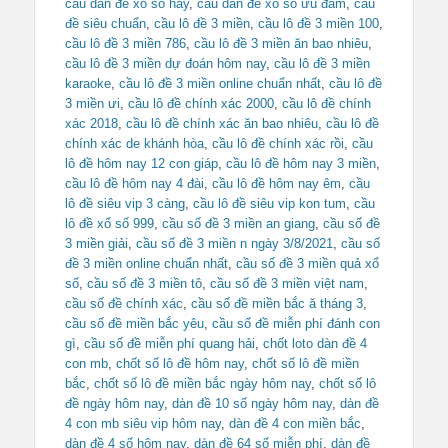
cầu dàn đề xổ số hay
,
cầu dàn đề xổ số ưu đàm
,
cầu
đề siêu chuẩn
,
cầu lô đề 3 miền
,
cầu lô đề 3 miền 100
,
cầu lô đề 3 miền 786
,
cầu lô đề 3 miền ăn bao nhiêu
,
cầu lô đề 3 miền dự đoán hôm nay
,
cầu lô đề 3 miền
karaoke
,
cầu lô đề 3 miền online chuẩn nhất
,
cầu lô đề
3 miền ưi
,
cầu lô đề chính xác 2000
,
cầu lô đề chính
xác 2018
,
cầu lô đề chính xác ăn bao nhiêu
,
cầu lô đề
chính xác de khánh hòa
,
cầu lô đề chính xác rồi
,
cầu
lô đề hôm nay 12 con giáp
,
cầu lô đề hôm nay 3 miền
,
cầu lô đề hôm nay 4 đài
,
cầu lô đề hôm nay êm
,
cầu
lô đề siêu vip 3 càng
,
cầu lô đề siêu vip kon tum
,
cầu
lô đề xổ số 999
,
cầu số đề 3 miền an giang
,
cầu số đề
3 miền giải
,
cầu số đề 3 miền n ngày 3/8/2021
,
cầu số
đề 3 miền online chuẩn nhất
,
cầu số đề 3 miền quả xổ
số
,
cầu số đề 3 miền tô
,
cầu số đề 3 miền việt nam
,
cầu số đề chính xác
,
cầu số đề miền bắc ă tháng 3
,
cầu số đề miền bắc yêu
,
cầu số đề miễn phí đánh con
gì
,
cầu số đề miễn phí quang hải
,
chốt loto dàn đề 4
con mb
,
chốt số lô đề hôm nay
,
chốt số lô đề miền
bắc
,
chốt số lô đề miền bắc ngày hôm nay
,
chốt số lô
đề ngày hôm nay
,
dàn đề 10 số ngày hôm nay
,
dàn đề
4 con mb siêu vip hôm nay
,
dàn đề 4 con miền bắc
,
dàn đề 4 số hôm nay
,
dàn đề 64 số miễn phí
,
dàn đề