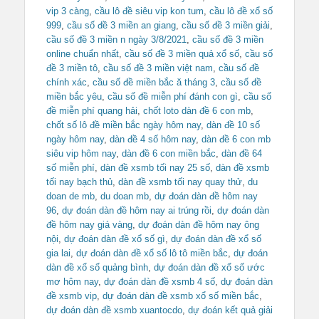
vip 3 càng
,
cầu lô đề siêu vip kon tum
,
cầu lô đề xổ số
999
,
cầu số đề 3 miền an giang
,
cầu số đề 3 miền giải
,
cầu số đề 3 miền n ngày 3/8/2021
,
cầu số đề 3 miền
online chuẩn nhất
,
cầu số đề 3 miền quả xổ số
,
cầu số
đề 3 miền tô
,
cầu số đề 3 miền việt nam
,
cầu số đề
chính xác
,
cầu số đề miền bắc ă tháng 3
,
cầu số đề
miền bắc yêu
,
cầu số đề miễn phí đánh con gì
,
cầu số
đề miễn phí quang hải
,
chốt loto dàn đề 6 con mb
,
chốt số lô đề miền bắc ngày hôm nay
,
dàn đề 10 số
ngày hôm nay
,
dàn đề 4 số hôm nay
,
dàn đề 6 con mb
siêu vip hôm nay
,
dàn đề 6 con miền bắc
,
dàn đề 64
số miễn phí
,
dàn đề xsmb tối nay 25 số
,
dàn đề xsmb
tối nay bạch thủ
,
dàn đề xsmb tối nay quay thử
,
du
doan de mb
,
du doan mb
,
dự đoán dàn đề hôm nay
96
,
dự đoán dàn đề hôm nay ai trúng rồi
,
dự đoán dàn
đề hôm nay giá vàng
,
dự đoán dàn đề hôm nay ông
nội
,
dự đoán dàn đề xổ số gì
,
dự đoán dàn đề xổ số
gia lai
,
dự đoán dàn đề xổ số lô tô miền bắc
,
dự đoán
dàn đề xổ số quảng bình
,
dự đoán dàn đề xổ số ước
mơ hôm nay
,
dự đoán dàn đề xsmb 4 số
,
dự đoán dàn
đề xsmb vip
,
dự đoán dàn đề xsmb xổ số miền bắc
,
dự đoán dàn đề xsmb xuantocdo
,
dự đoán kết quả giải