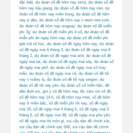
đặc biệt
,
dự đoán số đề hôm nay extra
,
dự đoán số đề
hôm nay hậu giang
,
dự đoán số đề hôm nay iran
,
dự
đoán số đề hôm nay miền trung
,
dự đoán số đề hôm
nay ơ đâu
,
dự đoán số đề hôm nay o west new york
,
dự đoán số đề hôm nay uruguay
,
dự đoán số đề miễn
phí 3g
,
dự đoán số đề miễn phí 4 số
,
dự đoán số đề
miễn phí ăn ngày hôm nay
,
dự đoán số đề miễn phí
giải mã số học
,
dự đoán số đề ngày hôm nay
,
dự đoán
số đề ngày mai 6 tháng 3
,
dự đoán số đề ngày mai 8
tháng 2
,
dự đoán số đề ngày mai anh
,
dự đoán số đề
ngày mai lạt
,
dự đoán số đề ngày mai này
,
dự đoán số
đề ngày mai phố
,
dự đoán số đề ngày mai số may
mắn
,
dự đoán số đề ngày mai vé
,
dự đoán số đề tối
nay o nutley nj
,
dự đoán số đề tối nay oregon
,
dự
đoán số đề tối nay yên
,
dự đoán xổ số miền bắc
,
đề
đầu đuôi ios
,
gợi ý số đề hôm nay
,
lắc sâm xin số đề
,
số đề hôm nay 14 6
,
số đề hôm nay inter
,
số đề hôm
nay ở miền bắc
,
số đề miễn phí tối nay
,
số đề ngày
mai 26
,
số đề ngày mai 4 tháng 5
,
số đề ngày mai 5
tháng 6
,
số đề ngày mai 88
,
số đề ngày mai phú yên
,
số đề ngày mai thi môn gì
,
soi cầu dàn đề chính xác
,
soi cầu dàn đề chính xác 000
,
soi cầu dàn đề chính
xác 100 âm
,
soi cầu dàn đề chính xác 100 indonesia
,