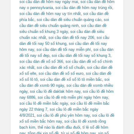
soi cầu dàn đề hôm nay ngày mai
,
soi cầu dàn đề hôm
nay o pennsylvania
,
soi cầu dàn đề hôm nay trúng rồi
,
soi cầu dàn đề hôm nay uy tín nhất
,
soi cầu dàn đề
phía bắc
,
soi cầu dàn đề siêu chuẩn quảng cáo
,
soi
cầu dàn đề siêu chuẩn quảng ninh
,
soi cầu dàn đề
siêu chuẩn số khung 3 ngày
,
soi cầu dàn đề siêu
chuẩn xác nhất
,
soi cầu dàn đề tối nay 206
,
soi cầu
dàn đề tối nay 50 số khung
,
soi cầu dàn đề tối nay
hôm nay
,
soi cầu dàn đề tối nay miễn phí
,
soi cầu dàn
đề tối nay số đẹp
,
soi cầu dàn đề tối nay số khung 3
,
soi cầu dàn đề xổ số 366
,
soi cầu dàn đề xổ số chính
xác nhất
,
soi cầu dàn đề xổ số chuẩn
,
soi cầu dàn đề
xổ số elle
,
soi cầu dàn đề xổ số euro
,
soi cầu dàn đề
xổ số lô tô
,
soi cầu dàn đề xổ số lô tô miền bắc
,
soi
cầu dàn đề xsmb 90 ngày
,
soi cầu dàn đề xsmb nhiều
ngày
,
soi cầu lô đề daklak hôm nay
,
soi cầu lô đề hôm
nay 6886
,
soi cầu lô đề mb miễn phí ngày hôm nay
,
soi cầu lô đề miền bắc ngày
,
soi cầu lô đề miền bắc
ngày 22 tháng 7
,
soi cầu lô đề miền bắc ngày
4/8/2021
,
soi cầu lô đề phú yên hôm nay
,
soi cầu lô đề
xổ số miền bắc hôm nay
,
soi cầu lô đề xsmb rồng
bạch kim
,
thế nào là đánh đầu đuôi
,
tỉ lệ số đề hôm
nay
,
tổng đài xin số đề
,
tử vi số đề hôm nay
,
xin số