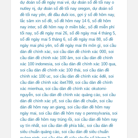
dự đoán số đề ngày mai vé
,
dự đoán số đề tối nay o
nutley nj
,
dự đoán số đề tối nay oregon
,
dự đoán số
đề tối nay yên
,
đề đầu đuôi ios
,
gợi ý số đề hôm nay
,
lắc sâm xin số đề
,
số đề hôm nay 14 6
,
số đề hôm
nay inter
,
số đề hôm nay ở miền bắc
,
số đề miễn phí
tối nay
,
số đề ngày mai 26
,
số đề ngày mai 4 tháng 5
,
số đề ngày mai 5 tháng 6
,
số đề ngày mai 88
,
số đề
ngày mai phú yên
,
số đề ngày mai thi môn gì
,
soi cầu
dàn đề chính xác
,
soi cầu dàn đề chính xác 000
,
soi
cầu dàn đề chính xác 100 âm
,
soi cầu dàn đề chính
xác 100 indonesia
,
soi cầu dàn đề chính xác 100 qua
,
soi cầu dàn đề chính xác 100 thái
,
soi cầu dàn đề
chính xác 100 uc
,
soi cầu dàn đề chính xác êđê
,
soi
cầu dàn đề chính xác ibet789
,
soi cầu dàn đề chính
xác mienhua
,
soi cầu dàn đề chính xác okutomi-
nguyễn
,
soi cầu dàn đề chính xác quảng cáo
,
soi cầu
dàn đề chính xác y8
,
soi cầu dàn đề chuẩn
,
soi cầu
dàn đề hôm nay an giang
,
soi cầu dàn đề hôm nay
ngày mai
,
soi cầu dàn đề hôm nay o pennsylvania
,
soi
cầu dàn đề hôm nay trúng rồi
,
soi cầu dàn đề hôm nay
uy tín nhất
,
soi cầu dàn đề phía bắc
,
soi cầu dàn đề
siêu chuẩn quảng cáo
,
soi cầu dàn đề siêu chuẩn
quảng ninh
,
soi cầu dàn đề siêu chuẩn số khung 3