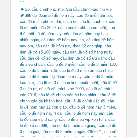
Categories
Tags
Soi cầu chính xác mb
,
Soi cầu chính xác mb víp
888 dự đoan số đề hôm nay
,
các đề miễn phí ppt
,
các đề miễn phí ưu đãi
,
cách soi cầu lô
,
cách soi cầu
lô đề miền bắc 2020
,
cách soi đề chính xác nhất
,
cao
thủ chốt số đề hôm nay
,
cầu dàn đề hôm nay bao
nhiêu ngày
,
cầu dàn đề hôm nay iso
,
cầu dàn đề hôm
nay om
,
cầu dàn đề hôm nay theo 12 con giáp
,
cầu
dàn đề xổ số 100 ngày
,
cầu dàn đề xổ số hàng ngày
,
cầu dàn đề xổ số hay
,
cầu dàn đề xổ số ưu đàm
,
cầu
đề siêu chuẩn
,
cầu lô đề 3 miền
,
cầu lô đề 3 miền 100
,
cầu lô đề 3 miền 786
,
cầu lô đề 3 miền ăn bao nhiêu
,
cầu lô đề 3 miền dự đoán hôm nay
,
cầu lô đề 3 miền
karaoke
,
cầu lô đề 3 miền online chuẩn nhất
,
cầu lô đề
3 miền ưi
,
cầu lô đề chính xác 2000
,
cầu lô đề chính
xác 2018
,
cầu lô đề chính xác ăn bao nhiêu
,
cầu lô đề
chính xác de khánh hòa
,
cầu lô đề chính xác rồi
,
cầu
lô đề hôm nay 12 con giáp
,
cầu lô đề hôm nay 3 miền
,
cầu lô đề hôm nay 4 đài
,
cầu lô đề hôm nay êm
,
cầu
lô đề siêu vip 3 càng
,
cầu lô đề siêu vip kon tum
,
cầu
lô đề xổ số 999
,
cầu số đề 3 miền an giang
,
cầu số đề
3 miền giải
,
cầu số đề 3 miền n ngày 3/8/2021
,
cầu số