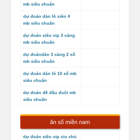
mb siêu chuẩn
dự đoán dàn lô xiên 4
mb siêu chuẩn
dự đoán siêu vip 3 càng
mb siêu chuẩn
dự đoándàn 3 càng 2 số
mb siêu chuẩn
dự đoán dàn lô 10 số mb
siêu chuẩn
dự đoán đề đầu đuôi mb
siêu chuẩn
ăn số miền nam
dự đoán siêu vip xỉu chủ