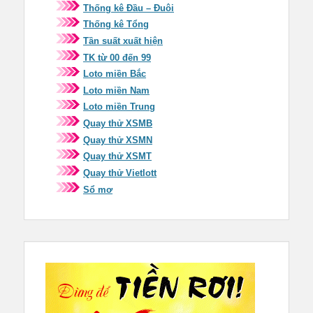
Thống kê Đầu – Đuôi
Thống kê Tổng
Tần suất xuất hiện
TK từ 00 đến 99
Loto miền Bắc
Loto miền Nam
Loto miền Trung
Quay thử XSMB
Quay thử XSMN
Quay thử XSMT
Quay thử Vietlott
Sổ mơ