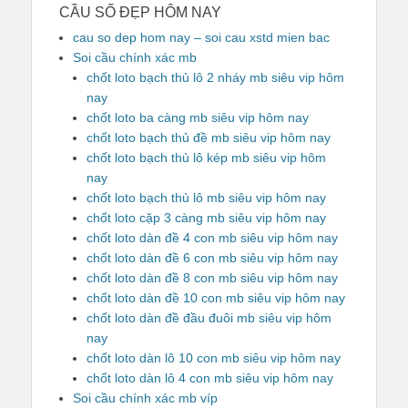
CẦU SỐ ĐẸP HÔM NAY
cau so dep hom nay – soi cau xstd mien bac
Soi cầu chính xác mb
chốt loto bạch thủ lô 2 nháy mb siêu vip hôm
nay
chốt loto ba càng mb siêu vip hôm nay
chốt loto bạch thủ đề mb siêu vip hôm nay
chốt loto bạch thủ lô kép mb siêu vip hôm
nay
chốt loto bạch thủ lô mb siêu vip hôm nay
chốt loto cặp 3 càng mb siêu vip hôm nay
chốt loto dàn đề 4 con mb siêu vip hôm nay
chốt loto dàn đề 6 con mb siêu vip hôm nay
chốt loto dàn đề 8 con mb siêu vip hôm nay
chốt loto dàn đề 10 con mb siêu vip hôm nay
chốt loto dàn đề đầu đuôi mb siêu vip hôm
nay
chốt loto dàn lô 10 con mb siêu vip hôm nay
chốt loto dàn lô 4 con mb siêu vip hôm nay
Soi cầu chính xác mb víp