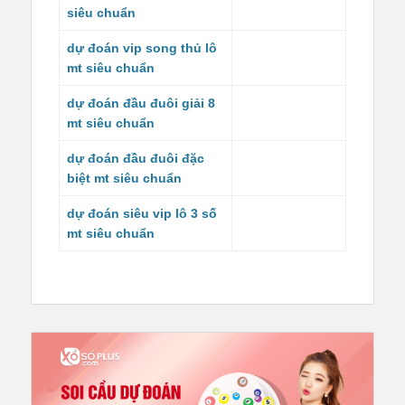
siêu chuẩn
dự đoán vip song thủ lô
mt siêu chuẩn
dự đoán đầu đuôi giải 8
mt siêu chuẩn
dự đoán đầu đuôi đặc
biệt mt siêu chuẩn
dự đoán siêu vip lô 3 số
mt siêu chuẩn