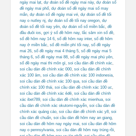
ngày mai lạt
,
dự đoán số đề ngày mai này
,
dự đoán số
đề ngày mai phố
,
dự đoán số đề ngày mai số may
mắn
,
dự đoán số đề ngày mai vé
,
dự đoán số đề tối
nay o nutley nj
,
dự đoán số đề tối nay oregon
,
dự
đoán số đề tối nay yên
,
dự đoán xổ số miền bắc
,
đề
đầu đuôi ios
,
gợi ý số đề hôm nay
,
lắc sâm xin số đề
,
số đề hôm nay 14 6
,
số đề hôm nay inter
,
số đề hôm
nay ở miền bắc
,
số đề miễn phí tối nay
,
số đề ngày
mai 26
,
số đề ngày mai 4 tháng 5
,
số đề ngày mai 5
tháng 6
,
số đề ngày mai 88
,
số đề ngày mai phú yên
,
số đề ngày mai thi môn gì
,
soi cầu dàn đề chính xác
,
soi cầu dàn đề chính xác 000
,
soi cầu dàn đề chính
xác 100 âm
,
soi cầu dàn đề chính xác 100 indonesia
,
soi cầu dàn đề chính xác 100 qua
,
soi cầu dàn đề
chính xác 100 thái
,
soi cầu dàn đề chính xác 100 uc
,
soi cầu dàn đề chính xác êđê
,
soi cầu dàn đề chính
xác ibet789
,
soi cầu dàn đề chính xác mienhua
,
soi
cầu dàn đề chính xác okutomi-nguyễn
,
soi cầu dàn đề
chính xác quảng cáo
,
soi cầu dàn đề chính xác y8
,
soi
cầu dàn đề chuẩn
,
soi cầu dàn đề hôm nay an giang
,
soi cầu dàn đề hôm nay ngày mai
,
soi cầu dàn đề hôm
nay o pennsylvania
,
soi cầu dàn đề hôm nay trúng rồi
,
soi cầu dàn đề hôm nay uy tín nhất
,
soi cầu dàn đề