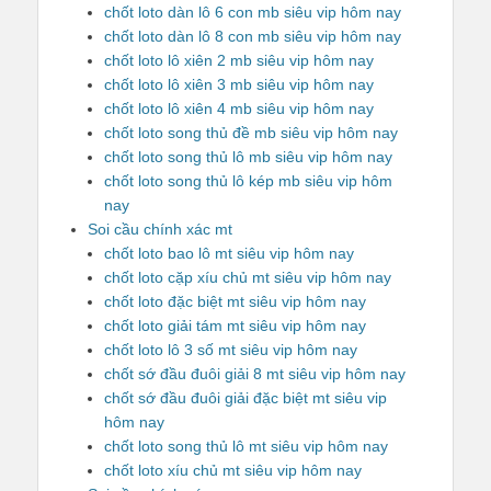
chốt loto dàn lô 6 con mb siêu vip hôm nay
chốt loto dàn lô 8 con mb siêu vip hôm nay
chốt loto lô xiên 2 mb siêu vip hôm nay
chốt loto lô xiên 3 mb siêu vip hôm nay
chốt loto lô xiên 4 mb siêu vip hôm nay
chốt loto song thủ đề mb siêu vip hôm nay
chốt loto song thủ lô mb siêu vip hôm nay
chốt loto song thủ lô kép mb siêu vip hôm
nay
Soi cầu chính xác mt
chốt loto bao lô mt siêu vip hôm nay
chốt loto cặp xíu chủ mt siêu vip hôm nay
chốt loto đặc biệt mt siêu vip hôm nay
chốt loto giải tám mt siêu vip hôm nay
chốt loto lô 3 số mt siêu vip hôm nay
chốt sớ đầu đuôi giải 8 mt siêu vip hôm nay
chốt sớ đầu đuôi giải đặc biệt mt siêu vip
hôm nay
chốt loto song thủ lô mt siêu vip hôm nay
chốt loto xíu chủ mt siêu vip hôm nay