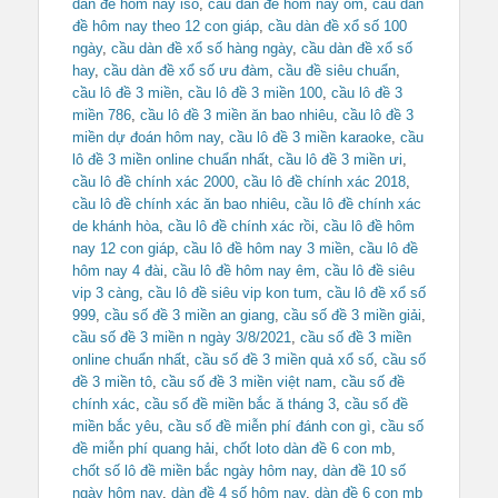
dàn đề hôm nay iso
,
cầu dàn đề hôm nay om
,
cầu dàn
đề hôm nay theo 12 con giáp
,
cầu dàn đề xổ số 100
ngày
,
cầu dàn đề xổ số hàng ngày
,
cầu dàn đề xổ số
hay
,
cầu dàn đề xổ số ưu đàm
,
cầu đề siêu chuẩn
,
cầu lô đề 3 miền
,
cầu lô đề 3 miền 100
,
cầu lô đề 3
miền 786
,
cầu lô đề 3 miền ăn bao nhiêu
,
cầu lô đề 3
miền dự đoán hôm nay
,
cầu lô đề 3 miền karaoke
,
cầu
lô đề 3 miền online chuẩn nhất
,
cầu lô đề 3 miền ưi
,
cầu lô đề chính xác 2000
,
cầu lô đề chính xác 2018
,
cầu lô đề chính xác ăn bao nhiêu
,
cầu lô đề chính xác
de khánh hòa
,
cầu lô đề chính xác rồi
,
cầu lô đề hôm
nay 12 con giáp
,
cầu lô đề hôm nay 3 miền
,
cầu lô đề
hôm nay 4 đài
,
cầu lô đề hôm nay êm
,
cầu lô đề siêu
vip 3 càng
,
cầu lô đề siêu vip kon tum
,
cầu lô đề xổ số
999
,
cầu số đề 3 miền an giang
,
cầu số đề 3 miền giải
,
cầu số đề 3 miền n ngày 3/8/2021
,
cầu số đề 3 miền
online chuẩn nhất
,
cầu số đề 3 miền quả xổ số
,
cầu số
đề 3 miền tô
,
cầu số đề 3 miền việt nam
,
cầu số đề
chính xác
,
cầu số đề miền bắc ă tháng 3
,
cầu số đề
miền bắc yêu
,
cầu số đề miễn phí đánh con gì
,
cầu số
đề miễn phí quang hải
,
chốt loto dàn đề 6 con mb
,
chốt số lô đề miền bắc ngày hôm nay
,
dàn đề 10 số
ngày hôm nay
,
dàn đề 4 số hôm nay
,
dàn đề 6 con mb