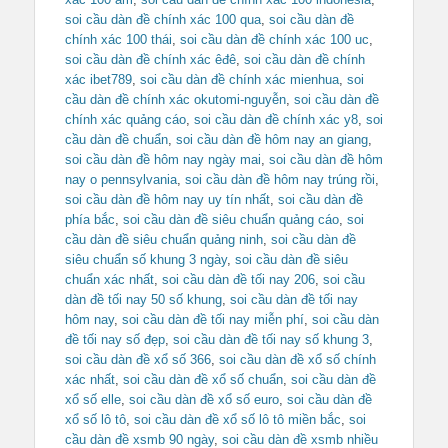
soi cầu dàn đề chính xác 100 qua
,
soi cầu dàn đề
chính xác 100 thái
,
soi cầu dàn đề chính xác 100 uc
,
soi cầu dàn đề chính xác êđê
,
soi cầu dàn đề chính
xác ibet789
,
soi cầu dàn đề chính xác mienhua
,
soi
cầu dàn đề chính xác okutomi-nguyễn
,
soi cầu dàn đề
chính xác quảng cáo
,
soi cầu dàn đề chính xác y8
,
soi
cầu dàn đề chuẩn
,
soi cầu dàn đề hôm nay an giang
,
soi cầu dàn đề hôm nay ngày mai
,
soi cầu dàn đề hôm
nay o pennsylvania
,
soi cầu dàn đề hôm nay trúng rồi
,
soi cầu dàn đề hôm nay uy tín nhất
,
soi cầu dàn đề
phía bắc
,
soi cầu dàn đề siêu chuẩn quảng cáo
,
soi
cầu dàn đề siêu chuẩn quảng ninh
,
soi cầu dàn đề
siêu chuẩn số khung 3 ngày
,
soi cầu dàn đề siêu
chuẩn xác nhất
,
soi cầu dàn đề tối nay 206
,
soi cầu
dàn đề tối nay 50 số khung
,
soi cầu dàn đề tối nay
hôm nay
,
soi cầu dàn đề tối nay miễn phí
,
soi cầu dàn
đề tối nay số đẹp
,
soi cầu dàn đề tối nay số khung 3
,
soi cầu dàn đề xổ số 366
,
soi cầu dàn đề xổ số chính
xác nhất
,
soi cầu dàn đề xổ số chuẩn
,
soi cầu dàn đề
xổ số elle
,
soi cầu dàn đề xổ số euro
,
soi cầu dàn đề
xổ số lô tô
,
soi cầu dàn đề xổ số lô tô miền bắc
,
soi
cầu dàn đề xsmb 90 ngày
,
soi cầu dàn đề xsmb nhiều