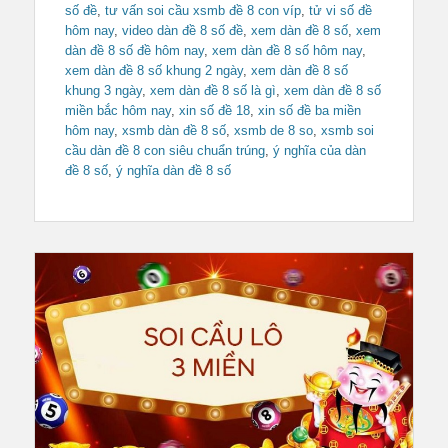
số đề
,
tư vấn soi cầu xsmb đề 8 con víp
,
tử vi số đề
hôm nay
,
video dàn đề 8 số đề
,
xem dàn đề 8 số
,
xem
dàn đề 8 số đề hôm nay
,
xem dàn đề 8 số hôm nay
,
xem dàn đề 8 số khung 2 ngày
,
xem dàn đề 8 số
khung 3 ngày
,
xem dàn đề 8 số là gì
,
xem dàn đề 8 số
miền bắc hôm nay
,
xin số đề 18
,
xin số đề ba miền
hôm nay
,
xsmb dàn đề 8 số
,
xsmb de 8 so
,
xsmb soi
cầu dàn đề 8 con siêu chuẩn trúng
,
ý nghĩa của dàn
đề 8 số
,
ý nghĩa dàn đề 8 số