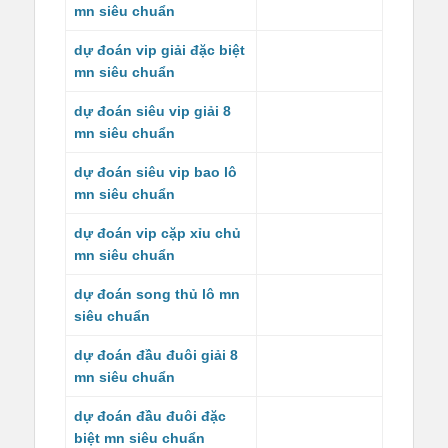
mn siêu chuẩn
dự đoán vip giải đặc biệt
mn siêu chuẩn
dự đoán siêu vip giải 8
mn siêu chuẩn
dự đoán siêu vip bao lô
mn siêu chuẩn
dự đoán vip cặp xỉu chủ
mn siêu chuẩn
dự đoán song thủ lô mn
siêu chuẩn
dự đoán đầu đuôi giải 8
mn siêu chuẩn
dự đoán đầu đuôi đặc
biệt mn siêu chuẩn