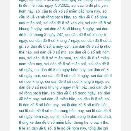
lô đề miền bắc ngày 4/8/2021
,
soi cầu lô đề phú yên
hôm nay
,
soi cầu lô đề xổ số miền bắc hôm nay
,
soi
cầu lô đề xsmb rồng bạch kim
,
soi dàn đề 8 số hôm
nay miễn phí
,
soi dàn đề 8 số kép vip
,
soi dàn đề 8 số
khung 2 ngày
,
soi dàn đề 8 số khung 3 ngày
,
soi dàn
đề 8 số khung 3 ngày 287
,
soi dàn đề 8 số khung 5
ngày
,
soi dàn đề 8 số khung 7 ngày
,
soi dàn đề 8 số là
gì
,
soi dàn đề 8 số là mấy con
,
soi dàn đề 8 số là như
thế nào
,
soi dàn đề 8 số mb
,
soi dàn đề 8 số mb hôm
nay
,
soi dàn đề 8 số miền nam
,
soi dàn đề 8 số miền
nam hôm nay
,
soi dàn đề 8 số miễn phí
,
soi dàn đề 8
số ngày
,
soi dàn đề 8 số ngày hôm nay
,
soi dàn đề 8
số ngày mai
,
soi dàn đề 8 số nuôi 3 ngày
,
soi dàn đề 8
số nuôi khung
,
soi dàn đề 8 số nuôi khung 5 ngày
,
soi
dàn đề 8 số nuôi khung 5 ngày miền bắc
,
soi dàn đề 8
số rồng bạch kim
,
soi dàn đề 8 số trong ngày
,
soi dàn
đề hôm nay
,
soi dàn đề miền bắc
,
soi dàn lô 8 số
,
soi
lô dàn đề 8 số hôm nay
,
soi lô dàn đề 8 số miền bắc
,
soi lô dàn đề 8 số miền trung hôm nay
,
soi lô dàn đề 8
số ngày hôm nay
,
soi lô miễn phí
,
song lô dàn đề 8 số
,
thống kê dàn đề 8 số miền bắc
,
thong ke lo bach thu
,
tỉ lệ ăn dàn đề 8 số
,
tỉ lệ số đề hôm nay
,
tổng đài xin