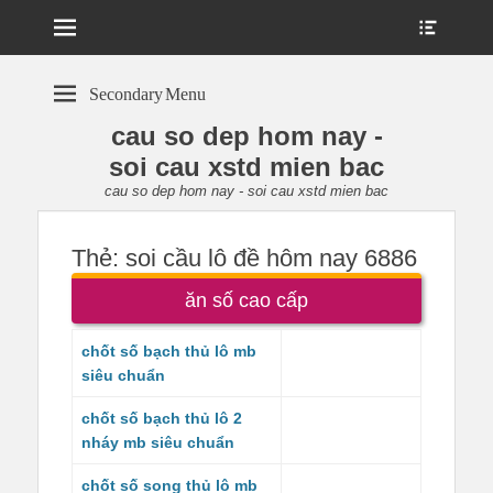
Menu
Show
Heade
Sideb
Conte
Secondary Menu
cau so dep hom nay -
soi cau xstd mien bac
cau so dep hom nay - soi cau xstd mien bac
Thẻ:
soi cầu lô đề hôm nay 6886
ăn số cao cấp
chốt số bạch thủ lô mb
siêu chuẩn
chốt số bạch thủ lô 2
nháy mb siêu chuẩn
chốt số song thủ lô mb