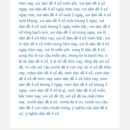
hôm nay
,
soi dàn đề 4 số miễn phí
,
soi dàn đề 4 số
ngày
,
soi dàn đề 4 số ngày hôm nay
,
soi dàn đề 4 số
ngày mai
,
soi dàn đề 4 số nuôi 3 ngày
,
soi dàn đề 4 số
nuôi khung
,
soi dàn đề 4 số nuôi khung 5 ngày
,
soi
dàn đề 4 số nuôi khung 5 ngày miền bắc
,
soi dàn đề 4
số rồng bạch kim
,
soi dàn đề 4 số trong ngày
,
soi lô
dàn đề 4 số hôm nay
,
soi lô dàn đề 4 số miền bắc
,
soi
lô dàn đề 4 số miền trung hôm nay
,
soi lô dàn đề 4 số
ngày hôm nay
,
soi lô miễn phí
,
song lô dàn đề 4 số
,
song thủ lô soi cầu miễn phí
,
thong ke lo bach thu
,
tỉ
lệ ăn dàn đề 4 số
,
tỉ lệ số đề hôm nay
,
tổng đài xin số
đề
,
tư vấn soi cầu xsmb đề 4 con víp
,
tử vi số đề hôm
nay
,
video dàn đề 4 số đề
,
xem dàn đề 4 số
,
xem dàn
đề 4 số đề hôm nay
,
xem dàn đề 4 số hôm nay
,
xem
dàn đề 4 số khung 2 ngày
,
xem dàn đề 4 số khung 3
ngày
,
xem dàn đề 4 số là gì
,
xem dàn đề 4 số miền
bắc hôm nay
,
xin số đề 18
,
xin số đề ba miền hôm
nay
,
xsmb dàn đề 4 số
,
xsmb de 4 so
,
xsmb soi cầu
dàn đề 4 con siêu chuẩn trúng
,
ý nghĩa của dàn đề 4
số
,
ý nghĩa dàn đề 4 số