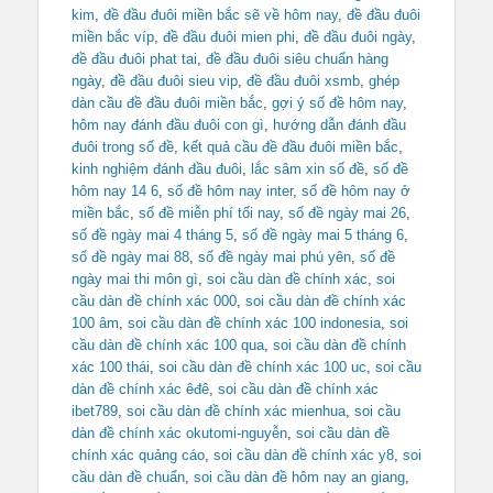
kim
,
đề đầu đuôi miền bắc sẽ về hôm nay
,
đề đầu đuôi
miền bắc víp
,
đề đầu đuôi mien phi
,
đề đầu đuôi ngày
,
đề đầu đuôi phat tai
,
đề đầu đuôi siêu chuẩn hàng
ngày
,
đề đầu đuôi sieu vip
,
đề đầu đuôi xsmb
,
ghép
dàn cầu đề đầu đuôi miền bắc
,
gợi ý số đề hôm nay
,
hôm nay đánh đầu đuôi con gì
,
hướng dẫn đánh đầu
đuôi trong số đề
,
kết quả cầu đề đầu đuôi miền bắc
,
kinh nghiệm đánh đầu đuôi
,
lắc sâm xin số đề
,
số đề
hôm nay 14 6
,
số đề hôm nay inter
,
số đề hôm nay ở
miền bắc
,
số đề miễn phí tối nay
,
số đề ngày mai 26
,
số đề ngày mai 4 tháng 5
,
số đề ngày mai 5 tháng 6
,
số đề ngày mai 88
,
số đề ngày mai phú yên
,
số đề
ngày mai thi môn gì
,
soi cầu dàn đề chính xác
,
soi
cầu dàn đề chính xác 000
,
soi cầu dàn đề chính xác
100 âm
,
soi cầu dàn đề chính xác 100 indonesia
,
soi
cầu dàn đề chính xác 100 qua
,
soi cầu dàn đề chính
xác 100 thái
,
soi cầu dàn đề chính xác 100 uc
,
soi cầu
dàn đề chính xác êđê
,
soi cầu dàn đề chính xác
ibet789
,
soi cầu dàn đề chính xác mienhua
,
soi cầu
dàn đề chính xác okutomi-nguyễn
,
soi cầu dàn đề
chính xác quảng cáo
,
soi cầu dàn đề chính xác y8
,
soi
cầu dàn đề chuẩn
,
soi cầu dàn đề hôm nay an giang
,