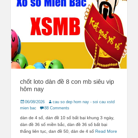
chốt loto dàn đề 8 con mb siêu vip
hôm nay
Posted
Author
06/08/2026
cau so dep hom nay - soi cau xstd
on
mien bac
88 Comments
dàn de 4 số, dàn đề 10 số bất bại khung 3 ngày,
dàn đề 36 số miền bắc, dàn đề 36 số bất bại
thắng liên tục, dan đề 50, dàn de 4 số
Read More
…