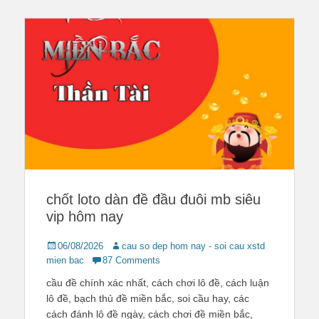
chốt loto dàn đề đầu đuôi mb siêu
vip hôm nay
Posted
Author
06/08/2026
cau so dep hom nay - soi cau xstd
on
mien bac
87 Comments
cầu đề chính xác nhất, cách chơi lô đề, cách luận
lô đề, bạch thủ đề miền bắc, soi cầu hay, các
cách đánh lô đề ngày, cách chơi đề miền bắc,