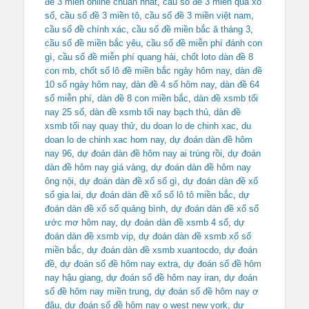
đề 3 miền online chuẩn nhất
,
cầu số đề 3 miền quả xổ
số
,
cầu số đề 3 miền tô
,
cầu số đề 3 miền việt nam
,
cầu số đề chính xác
,
cầu số đề miền bắc ă tháng 3
,
cầu số đề miền bắc yêu
,
cầu số đề miễn phí đánh con
gì
,
cầu số đề miễn phí quang hải
,
chốt loto dàn đề 8
con mb
,
chốt số lô đề miền bắc ngày hôm nay
,
dàn đề
10 số ngày hôm nay
,
dàn đề 4 số hôm nay
,
dàn đề 64
số miễn phí
,
dàn đề 8 con miền bắc
,
dàn đề xsmb tối
nay 25 số
,
dàn đề xsmb tối nay bạch thủ
,
dàn đề
xsmb tối nay quay thử
,
du doan lo de chinh xac
,
du
doan lo de chinh xac hom nay
,
dự đoán dàn đề hôm
nay 96
,
dự đoán dàn đề hôm nay ai trúng rồi
,
dự đoán
dàn đề hôm nay giá vàng
,
dự đoán dàn đề hôm nay
ông nội
,
dự đoán dàn đề xổ số gì
,
dự đoán dàn đề xổ
số gia lai
,
dự đoán dàn đề xổ số lô tô miền bắc
,
dự
đoán dàn đề xổ số quảng bình
,
dự đoán dàn đề xổ số
ước mơ hôm nay
,
dự đoán dàn đề xsmb 4 số
,
dự
đoán dàn đề xsmb vip
,
dự đoán dàn đề xsmb xổ số
miền bắc
,
dự đoán dàn đề xsmb xuantocdo
,
dự đoán
đề
,
dự đoán số đề hôm nay extra
,
dự đoán số đề hôm
nay hậu giang
,
dự đoán số đề hôm nay iran
,
dự đoán
số đề hôm nay miền trung
,
dự đoán số đề hôm nay ơ
đâu
,
dự đoán số đề hôm nay o west new york
,
dự