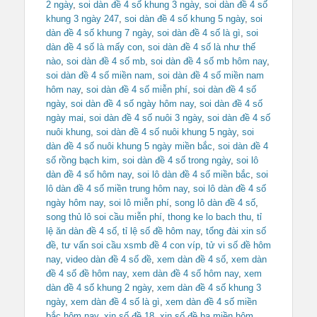
2 ngày
,
soi dàn đề 4 số khung 3 ngày
,
soi dàn đề 4 số
khung 3 ngày 247
,
soi dàn đề 4 số khung 5 ngày
,
soi
dàn đề 4 số khung 7 ngày
,
soi dàn đề 4 số là gì
,
soi
dàn đề 4 số là mấy con
,
soi dàn đề 4 số là như thế
nào
,
soi dàn đề 4 số mb
,
soi dàn đề 4 số mb hôm nay
,
soi dàn đề 4 số miền nam
,
soi dàn đề 4 số miền nam
hôm nay
,
soi dàn đề 4 số miễn phí
,
soi dàn đề 4 số
ngày
,
soi dàn đề 4 số ngày hôm nay
,
soi dàn đề 4 số
ngày mai
,
soi dàn đề 4 số nuôi 3 ngày
,
soi dàn đề 4 số
nuôi khung
,
soi dàn đề 4 số nuôi khung 5 ngày
,
soi
dàn đề 4 số nuôi khung 5 ngày miền bắc
,
soi dàn đề 4
số rồng bạch kim
,
soi dàn đề 4 số trong ngày
,
soi lô
dàn đề 4 số hôm nay
,
soi lô dàn đề 4 số miền bắc
,
soi
lô dàn đề 4 số miền trung hôm nay
,
soi lô dàn đề 4 số
ngày hôm nay
,
soi lô miễn phí
,
song lô dàn đề 4 số
,
song thủ lô soi cầu miễn phí
,
thong ke lo bach thu
,
tỉ
lệ ăn dàn đề 4 số
,
tỉ lệ số đề hôm nay
,
tổng đài xin số
đề
,
tư vấn soi cầu xsmb đề 4 con víp
,
tử vi số đề hôm
nay
,
video dàn đề 4 số đề
,
xem dàn đề 4 số
,
xem dàn
đề 4 số đề hôm nay
,
xem dàn đề 4 số hôm nay
,
xem
dàn đề 4 số khung 2 ngày
,
xem dàn đề 4 số khung 3
ngày
,
xem dàn đề 4 số là gì
,
xem dàn đề 4 số miền
bắc hôm nay
,
xin số đề 18
,
xin số đề ba miền hôm