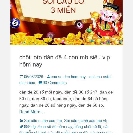
chốt loto dàn đề 4 con mb siêu vip
hôm nay
Posted
Author
06/08/2026
cau so dep hom nay - soi cau xstd
on
mien bac
90 Comments
dàn de 20 số mỗi ngày, dàn đề 36 số 247, dan de
50 so, dan 36 so, taodande, dàn de 64 số hàng
ngày, dàn de 20 số hàng ngày, dan de 60 so,
Read More …
Categories
Tags
Soi cầu chính xác mb
,
Soi cầu chính xác mb víp
888 dự đoan số đề hôm nay
,
bảng chốt số lô
,
các
đề miễn phí ppt
,
các đề miễn phí ưu đãi
,
cách soi cầu