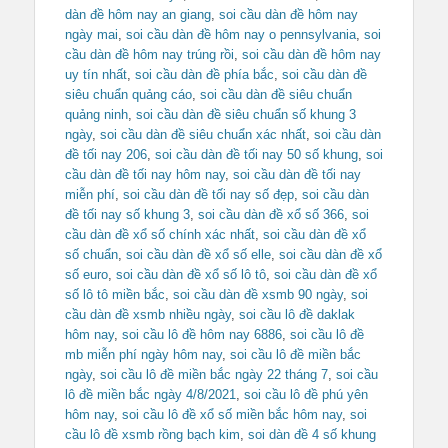
dàn đề hôm nay an giang
,
soi cầu dàn đề hôm nay
ngày mai
,
soi cầu dàn đề hôm nay o pennsylvania
,
soi
cầu dàn đề hôm nay trúng rồi
,
soi cầu dàn đề hôm nay
uy tín nhất
,
soi cầu dàn đề phía bắc
,
soi cầu dàn đề
siêu chuẩn quảng cáo
,
soi cầu dàn đề siêu chuẩn
quảng ninh
,
soi cầu dàn đề siêu chuẩn số khung 3
ngày
,
soi cầu dàn đề siêu chuẩn xác nhất
,
soi cầu dàn
đề tối nay 206
,
soi cầu dàn đề tối nay 50 số khung
,
soi
cầu dàn đề tối nay hôm nay
,
soi cầu dàn đề tối nay
miễn phí
,
soi cầu dàn đề tối nay số đẹp
,
soi cầu dàn
đề tối nay số khung 3
,
soi cầu dàn đề xổ số 366
,
soi
cầu dàn đề xổ số chính xác nhất
,
soi cầu dàn đề xổ
số chuẩn
,
soi cầu dàn đề xổ số elle
,
soi cầu dàn đề xổ
số euro
,
soi cầu dàn đề xổ số lô tô
,
soi cầu dàn đề xổ
số lô tô miền bắc
,
soi cầu dàn đề xsmb 90 ngày
,
soi
cầu dàn đề xsmb nhiều ngày
,
soi cầu lô đề daklak
hôm nay
,
soi cầu lô đề hôm nay 6886
,
soi cầu lô đề
mb miễn phí ngày hôm nay
,
soi cầu lô đề miền bắc
ngày
,
soi cầu lô đề miền bắc ngày 22 tháng 7
,
soi cầu
lô đề miền bắc ngày 4/8/2021
,
soi cầu lô đề phú yên
hôm nay
,
soi cầu lô đề xổ số miền bắc hôm nay
,
soi
cầu lô đề xsmb rồng bạch kim
,
soi dàn đề 4 số khung