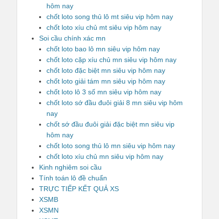
hôm nay
chốt loto song thủ lô mt siêu vip hôm nay
chốt loto xíu chủ mt siêu vip hôm nay
Soi cầu chính xác mn
chốt loto bao lô mn siêu vip hôm nay
chốt loto cặp xíu chủ mn siêu vip hôm nay
chốt loto đặc biệt mn siêu vip hôm nay
chốt loto giải tám mn siêu vip hôm nay
chốt loto lô 3 số mn siêu vip hôm nay
chốt loto sớ đầu đuôi giải 8 mn siêu vip hôm
nay
chốt sớ đầu đuôi giải đặc biệt mn siêu vip
hôm nay
chốt loto song thủ lô mn siêu vip hôm nay
chốt loto xíu chủ mn siêu vip hôm nay
Kinh nghiêm soi cầu
Tính toán lô đề chuẩn
TRỰC TIẾP KẾT QUẢ XS
XSMB
XSMN