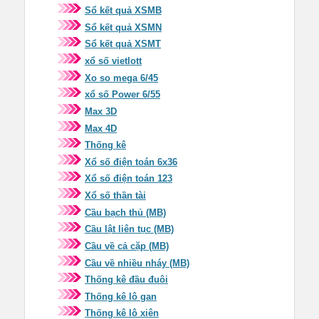
Sổ kết quả XSMB
Sổ kết quả XSMN
Sổ kết quả XSMT
xổ số vietlott
Xo so mega 6/45
xổ số Power 6/55
Max 3D
Max 4D
Thống kê
Xổ số điện toán 6x36
Xổ số điện toán 123
Xổ số thần tài
Cầu bạch thủ (MB)
Cầu lật liên tục (MB)
Cầu về cả cặp (MB)
Cầu về nhiều nháy (MB)
Thống kê đầu đuôi
Thống kê lô gan
Thống kê lô xiên