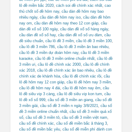
lô đề miền bắc 2020
,
cách soi đề chính xác nhất
,
cao
thủ chốt số đề hôm nay
,
cầu dàn đề hôm nay bao
nhiêu ngày
,
cầu dàn đề hôm nay iso
,
cầu dàn đề hôm
nay om
,
cầu dàn đề hôm nay theo 12 con giáp
,
cầu
dàn đề xổ số 100 ngày
,
cầu dàn đề xổ số hàng ngày
,
cầu dàn đề xổ số hay
,
cầu dàn đề xổ số ưu đàm
,
cầu
đề siêu chuẩn
,
cầu lô đề 3 miền
,
cầu lô đề 3 miền 100
,
cầu lô đề 3 miền 786
,
cầu lô đề 3 miền ăn bao nhiêu
,
cầu lô đề 3 miền dự đoán hôm nay
,
cầu lô đề 3 miền
karaoke
,
cầu lô đề 3 miền online chuẩn nhất
,
cầu lô đề
3 miền ưi
,
cầu lô đề chính xác 2000
,
cầu lô đề chính
xác 2018
,
cầu lô đề chính xác ăn bao nhiêu
,
cầu lô đề
chính xác de khánh hòa
,
cầu lô đề chính xác rồi
,
cầu
lô đề hôm nay 12 con giáp
,
cầu lô đề hôm nay 3 miền
,
cầu lô đề hôm nay 4 đài
,
cầu lô đề hôm nay êm
,
cầu
lô đề siêu vip 3 càng
,
cầu lô đề siêu vip kon tum
,
cầu
lô đề xổ số 999
,
cầu số đề 3 miền an giang
,
cầu số đề
3 miền giải
,
cầu số đề 3 miền n ngày 3/8/2021
,
cầu số
đề 3 miền online chuẩn nhất
,
cầu số đề 3 miền quả xổ
số
,
cầu số đề 3 miền tô
,
cầu số đề 3 miền việt nam
,
cầu số đề chính xác
,
cầu số đề miền bắc ă tháng 3
,
cầu số đề miền bắc yêu
,
cầu số đề miễn phí đánh con