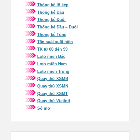
Thống kê lô kép
Thống kê Đầu
Thống kê Đuôi
Thống kê Đầu – Đuôi
Thống kê Tổng
Tần suất xuất hiện
TK từ 00 đến 99
Loto miền Bắc
Loto miền Nam
Loto miền Trung
Quay thử XSMB
Quay thử XSMN
Quay thử XSMT
Quay thử Vietlott
Sổ mơ