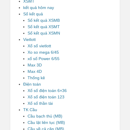
XSMT
kết quả hôm nay
Sổ kết quả
Sổ kết quả XSMB
Sổ kết quả XSMT
Sổ kết quả XSMN
Vietlott
Xổ số vietlott
Xo so mega 6/45
xổ số Power 6/55
Max 3D
Max 4D
Thống kê
Điện toán
Xổ số điện toán 6×36
Xổ số điện toán 123
Xổ số thần tài
TK Cầu
Cầu bạch thủ (MB)
Cầu lật liên tục (MB)
Cầu về cả cặp (MB)