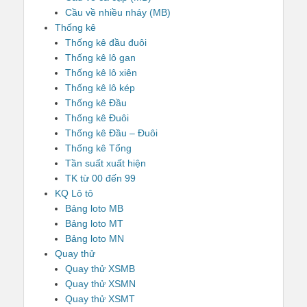
Cầu về nhiều nháy (MB)
Thống kê
Thống kê đầu đuôi
Thống kê lô gan
Thống kê lô xiên
Thống kê lô kép
Thống kê Đầu
Thống kê Đuôi
Thống kê Đầu – Đuôi
Thống kê Tổng
Tần suất xuất hiện
TK từ 00 đến 99
KQ Lô tô
Bảng loto MB
Bảng loto MT
Bảng loto MN
Quay thử
Quay thử XSMB
Quay thử XSMN
Quay thử XSMT