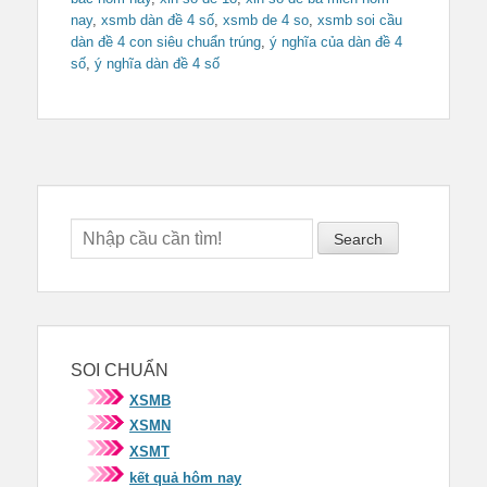
nay
,
xsmb dàn đề 4 số
,
xsmb de 4 so
,
xsmb soi cầu
dàn đề 4 con siêu chuẩn trúng
,
ý nghĩa của dàn đề 4
số
,
ý nghĩa dàn đề 4 số
Search
SOI CHUẨN
XSMB
XSMN
XSMT
kết quả hôm nay