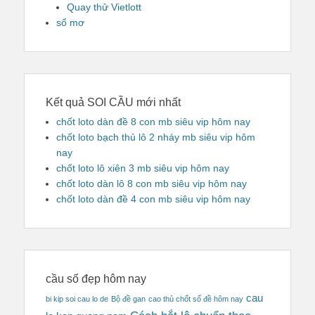
Quay thử Vietlott
sổ mơ
Kết quả SOI CẦU mới nhất
chốt loto dàn đề 8 con mb siêu vip hôm nay
chốt loto bạch thủ lô 2 nháy mb siêu vip hôm
nay
chốt loto lô xiên 3 mb siêu vip hôm nay
chốt loto dàn lô 8 con mb siêu vip hôm nay
chốt loto dàn đề 4 con mb siêu vip hôm nay
cầu số đẹp hôm nay
cau
bi kip soi cau lo de
Bộ đề gan
cao thủ chốt số đề hôm nay