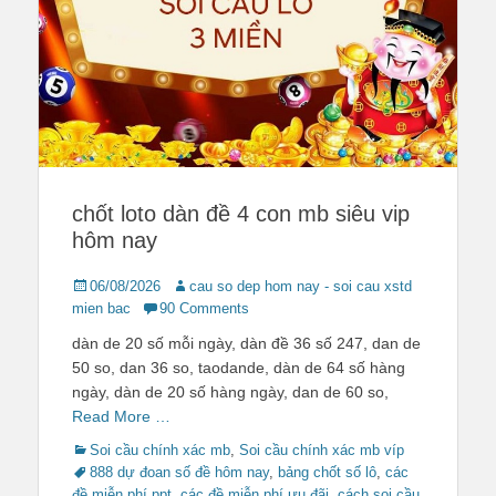
chốt loto dàn đề 4 con mb siêu vip
hôm nay
Posted
Author
06/08/2026
cau so dep hom nay - soi cau xstd
on
mien bac
90 Comments
dàn de 20 số mỗi ngày, dàn đề 36 số 247, dan de
50 so, dan 36 so, taodande, dàn de 64 số hàng
ngày, dàn de 20 số hàng ngày, dan de 60 so,
Read More …
Categories
Tags
Soi cầu chính xác mb
,
Soi cầu chính xác mb víp
888 dự đoan số đề hôm nay
,
bảng chốt số lô
,
các
đề miễn phí ppt
,
các đề miễn phí ưu đãi
,
cách soi cầu