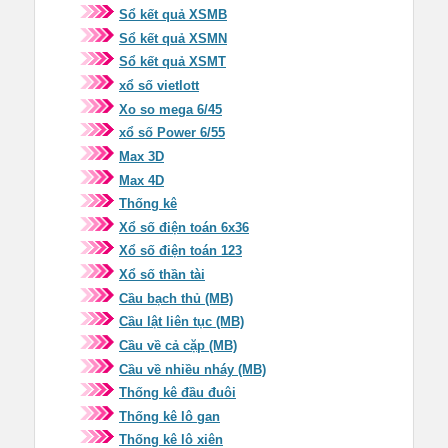
Sổ kết quả XSMB
Sổ kết quả XSMN
Sổ kết quả XSMT
xổ số vietlott
Xo so mega 6/45
xổ số Power 6/55
Max 3D
Max 4D
Thống kê
Xổ số điện toán 6x36
Xổ số điện toán 123
Xổ số thần tài
Cầu bạch thủ (MB)
Cầu lật liên tục (MB)
Cầu về cả cặp (MB)
Cầu về nhiều nháy (MB)
Thống kê đầu đuôi
Thống kê lô gan
Thống kê lô xiên