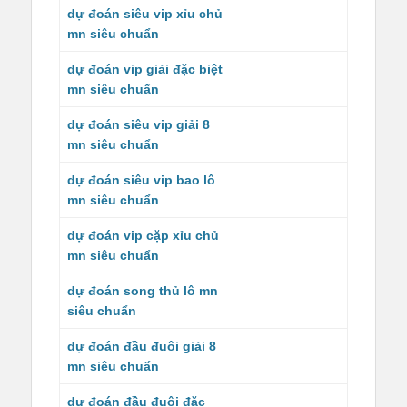
dự đoán siêu vip xỉu chủ
mn siêu chuẩn
dự đoán vip giải đặc biệt
mn siêu chuẩn
dự đoán siêu vip giải 8
mn siêu chuẩn
dự đoán siêu vip bao lô
mn siêu chuẩn
dự đoán vip cặp xỉu chủ
mn siêu chuẩn
dự đoán song thủ lô mn
siêu chuẩn
dự đoán đầu đuôi giải 8
mn siêu chuẩn
dự đoán đầu đuôi đặc