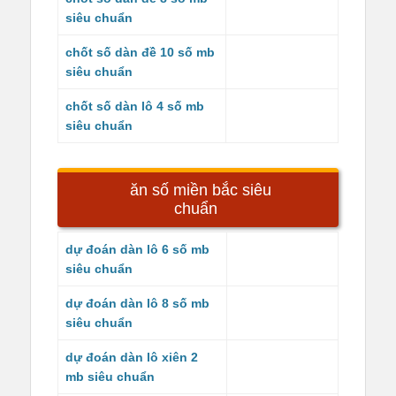
siêu chuẩn
chốt số dàn đề 10 số mb
siêu chuẩn
chốt số dàn lô 4 số mb
siêu chuẩn
ăn số miền bắc siêu
chuẩn
dự đoán dàn lô 6 số mb
siêu chuẩn
dự đoán dàn lô 8 số mb
siêu chuẩn
dự đoán dàn lô xiên 2
mb siêu chuẩn