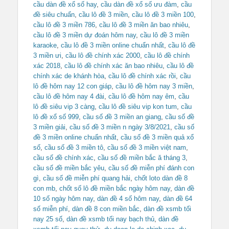
cầu dàn đề xổ số hay
,
cầu dàn đề xổ số ưu đàm
,
cầu
đề siêu chuẩn
,
cầu lô đề 3 miền
,
cầu lô đề 3 miền 100
,
cầu lô đề 3 miền 786
,
cầu lô đề 3 miền ăn bao nhiêu
,
cầu lô đề 3 miền dự đoán hôm nay
,
cầu lô đề 3 miền
karaoke
,
cầu lô đề 3 miền online chuẩn nhất
,
cầu lô đề
3 miền ưi
,
cầu lô đề chính xác 2000
,
cầu lô đề chính
xác 2018
,
cầu lô đề chính xác ăn bao nhiêu
,
cầu lô đề
chính xác de khánh hòa
,
cầu lô đề chính xác rồi
,
cầu
lô đề hôm nay 12 con giáp
,
cầu lô đề hôm nay 3 miền
,
cầu lô đề hôm nay 4 đài
,
cầu lô đề hôm nay êm
,
cầu
lô đề siêu vip 3 càng
,
cầu lô đề siêu vip kon tum
,
cầu
lô đề xổ số 999
,
cầu số đề 3 miền an giang
,
cầu số đề
3 miền giải
,
cầu số đề 3 miền n ngày 3/8/2021
,
cầu số
đề 3 miền online chuẩn nhất
,
cầu số đề 3 miền quả xổ
số
,
cầu số đề 3 miền tô
,
cầu số đề 3 miền việt nam
,
cầu số đề chính xác
,
cầu số đề miền bắc ă tháng 3
,
cầu số đề miền bắc yêu
,
cầu số đề miễn phí đánh con
gì
,
cầu số đề miễn phí quang hải
,
chốt loto dàn đề 8
con mb
,
chốt số lô đề miền bắc ngày hôm nay
,
dàn đề
10 số ngày hôm nay
,
dàn đề 4 số hôm nay
,
dàn đề 64
số miễn phí
,
dàn đề 8 con miền bắc
,
dàn đề xsmb tối
nay 25 số
,
dàn đề xsmb tối nay bạch thủ
,
dàn đề