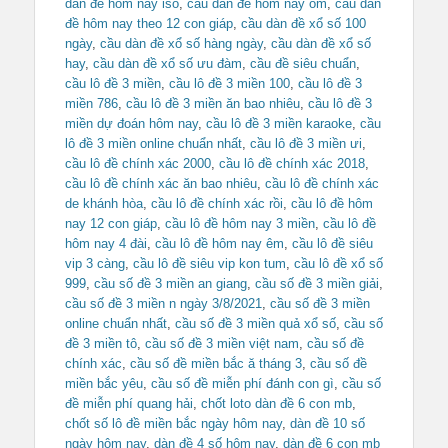
dàn đề hôm nay iso
,
cầu dàn đề hôm nay om
,
cầu dàn
đề hôm nay theo 12 con giáp
,
cầu dàn đề xổ số 100
ngày
,
cầu dàn đề xổ số hàng ngày
,
cầu dàn đề xổ số
hay
,
cầu dàn đề xổ số ưu đàm
,
cầu đề siêu chuẩn
,
cầu lô đề 3 miền
,
cầu lô đề 3 miền 100
,
cầu lô đề 3
miền 786
,
cầu lô đề 3 miền ăn bao nhiêu
,
cầu lô đề 3
miền dự đoán hôm nay
,
cầu lô đề 3 miền karaoke
,
cầu
lô đề 3 miền online chuẩn nhất
,
cầu lô đề 3 miền ưi
,
cầu lô đề chính xác 2000
,
cầu lô đề chính xác 2018
,
cầu lô đề chính xác ăn bao nhiêu
,
cầu lô đề chính xác
de khánh hòa
,
cầu lô đề chính xác rồi
,
cầu lô đề hôm
nay 12 con giáp
,
cầu lô đề hôm nay 3 miền
,
cầu lô đề
hôm nay 4 đài
,
cầu lô đề hôm nay êm
,
cầu lô đề siêu
vip 3 càng
,
cầu lô đề siêu vip kon tum
,
cầu lô đề xổ số
999
,
cầu số đề 3 miền an giang
,
cầu số đề 3 miền giải
,
cầu số đề 3 miền n ngày 3/8/2021
,
cầu số đề 3 miền
online chuẩn nhất
,
cầu số đề 3 miền quả xổ số
,
cầu số
đề 3 miền tô
,
cầu số đề 3 miền việt nam
,
cầu số đề
chính xác
,
cầu số đề miền bắc ă tháng 3
,
cầu số đề
miền bắc yêu
,
cầu số đề miễn phí đánh con gì
,
cầu số
đề miễn phí quang hải
,
chốt loto dàn đề 6 con mb
,
chốt số lô đề miền bắc ngày hôm nay
,
dàn đề 10 số
ngày hôm nay
,
dàn đề 4 số hôm nay
,
dàn đề 6 con mb