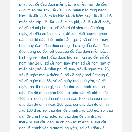
phát lộc
,
đề đầu đuôi miền bắc ra chiều nay
,
đề đầu
đuôi miền bắc rbk
,
đề đầu đuôi miền bắc rồng bạch
kim
,
đề đầu đuôi miền bắc sẽ về hôm nay
,
đề đầu đuôi
miền bắc víp
,
đề đầu đuôi mien phi
,
đề đầu đuôi ngày
,
đề đầu đuôi phat tai
,
đề đầu đuôi siêu chuẩn hàng
ngày
,
đề đầu đuôi sieu vip
,
đề đầu đuôi xsmb
,
ghép
dàn cầu đề đầu đuôi miền bắc
,
gợi ý số đề hôm nay
,
hôm nay đánh đầu đuôi con gì
,
hướng dẫn đánh đầu
đuôi trong số đề
,
kết quả cầu đề đầu đuôi miền bắc
,
kinh nghiệm đánh đầu đuôi
,
lắc sâm xin số đề
,
số đề
hôm nay 14 6
,
số đề hôm nay inter
,
số đề hôm nay ở
miền bắc
,
số đề miễn phí tối nay
,
số đề ngày mai 26
,
số đề ngày mai 4 tháng 5
,
số đề ngày mai 5 tháng 6
,
số đề ngày mai 88
,
số đề ngày mai phú yên
,
số đề
ngày mai thi môn gì
,
soi cầu dàn đề chính xác
,
soi
cầu dàn đề chính xác 000
,
soi cầu dàn đề chính xác
100 âm
,
soi cầu dàn đề chính xác 100 indonesia
,
soi
cầu dàn đề chính xác 100 qua
,
soi cầu dàn đề chính
xác 100 thái
,
soi cầu dàn đề chính xác 100 uc
,
soi cầu
dàn đề chính xác êđê
,
soi cầu dàn đề chính xác
ibet789
,
soi cầu dàn đề chính xác mienhua
,
soi cầu
dàn đề chính xác okutomi-nguyễn
,
soi cầu dàn đề