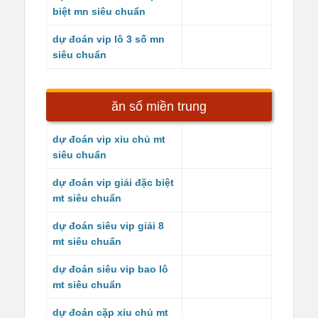
biệt mn siêu chuẩn
dự đoán vip lô 3 số mn
siêu chuẩn
ăn số miền trung
dự đoán vip xỉu chủ mt
siêu chuẩn
dự đoán vip giải đặc biệt
mt siêu chuẩn
dự đoán siêu vip giải 8
mt siêu chuẩn
dự đoán siêu vip bao lô
mt siêu chuẩn
dự đoán cặp xỉu chủ mt