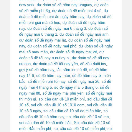
new york
,
dự đoán số đề hôm nay uruguay
,
dự đoán
số đề miễn phí 3g
,
dự đoán số đề miễn phí 4 số
,
dự
đoán số đề miễn phí ăn ngày hôm nay
,
dự đoán số đề
miễn phí giải mã số học
,
dự đoán số đề ngày hôm
nay
,
dự đoán số đề ngày mai 6 tháng 3
,
dự đoán số
đề ngày mai 8 tháng 2
,
dự đoán số đề ngày mai anh
,
dự đoán số đề ngày mai lạt
,
dự đoán số đề ngày mai
này
,
dự đoán số đề ngày mai phố
,
dự đoán số đề ngày
mai số may mắn
,
dự đoán số đề ngày mai vé
,
dự
đoán số đề tối nay o nutley nj
,
dự đoán số đề tối nay
oregon
,
dự đoán số đề tối nay yên
,
đề đầu đuôi ios
,
gợi ý số đề hôm nay
,
lắc sâm xin số đề
,
số đề hôm
nay 14 6
,
số đề hôm nay inter
,
số đề hôm nay ở miền
bắc
,
số đề miễn phí tối nay
,
số đề ngày mai 26
,
số đề
ngày mai 4 tháng 5
,
số đề ngày mai 5 tháng 6
,
số đề
ngày mai 88
,
số đề ngày mai phú yên
,
số đề ngày mai
thi môn gì
,
soi cầu dàn đề 10 miễn phí
,
soi cầu dàn đề
10 số
,
soi cầu dàn đề 10 số 1010 com
,
soi cầu dàn đề
10 số 3 ngày
,
soi cầu dàn đề 10 số de miền bắc
,
soi
cầu dàn đề 10 số hôm nay
,
soi cầu dàn đề 10 số mb
,
soi cầu dàn đề 10 số miền bắc
,
Soi cầu dàn đề 10 số
miền Bắc miễn phí
,
soi cầu dàn đề 10 số miễn phí
,
soi