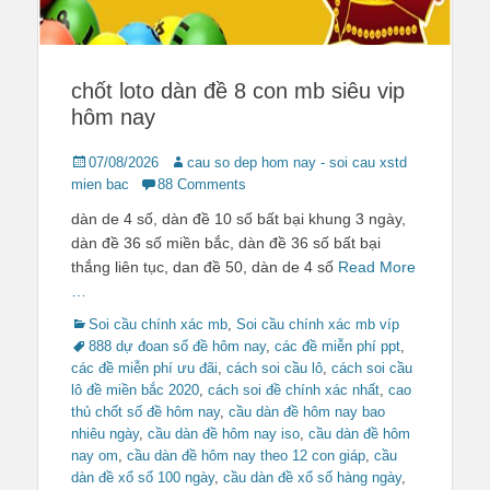
chốt loto dàn đề 8 con mb siêu vip
hôm nay
Posted
Author
07/08/2026
cau so dep hom nay - soi cau xstd
on
mien bac
88 Comments
dàn de 4 số, dàn đề 10 số bất bại khung 3 ngày,
dàn đề 36 số miền bắc, dàn đề 36 số bất bại
thắng liên tục, dan đề 50, dàn de 4 số
Read More
…
Categories
Tags
Soi cầu chính xác mb
,
Soi cầu chính xác mb víp
888 dự đoan số đề hôm nay
,
các đề miễn phí ppt
,
các đề miễn phí ưu đãi
,
cách soi cầu lô
,
cách soi cầu
lô đề miền bắc 2020
,
cách soi đề chính xác nhất
,
cao
thủ chốt số đề hôm nay
,
cầu dàn đề hôm nay bao
nhiêu ngày
,
cầu dàn đề hôm nay iso
,
cầu dàn đề hôm
nay om
,
cầu dàn đề hôm nay theo 12 con giáp
,
cầu
dàn đề xổ số 100 ngày
,
cầu dàn đề xổ số hàng ngày
,