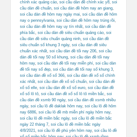
chính xác quảng cáo
,
soi cầu dàn đề chính xác y8
,
soi
cầu dàn đề chuẩn
,
soi cầu dàn đề hôm nay an giang
,
soi cầu dàn đề hôm nay ngày mai
,
soi cầu dàn đề hôm
nay o pennsylvania
,
soi cầu dàn đề hôm nay trúng rồi
,
soi cầu dàn đề hôm nay uy tín nhất
,
soi cầu dàn đề
phía bắc
,
soi cầu dàn đề siêu chuẩn quảng cáo
,
soi
cầu dàn đề siêu chuẩn quảng ninh
,
soi cầu dàn đề
siêu chuẩn số khung 3 ngày
,
soi cầu dàn đề siêu
chuẩn xác nhất
,
soi cầu dàn đề tối nay 206
,
soi cầu
dàn đề tối nay 50 số khung
,
soi cầu dàn đề tối nay
hôm nay
,
soi cầu dàn đề tối nay miễn phí
,
soi cầu dàn
đề tối nay số đẹp
,
soi cầu dàn đề tối nay số khung 3
,
soi cầu dàn đề xổ số 366
,
soi cầu dàn đề xổ số chính
xác nhất
,
soi cầu dàn đề xổ số chuẩn
,
soi cầu dàn đề
xổ số elle
,
soi cầu dàn đề xổ số euro
,
soi cầu dàn đề
xổ số lô tô
,
soi cầu dàn đề xổ số lô tô miền bắc
,
soi
cầu dàn đề xsmb 90 ngày
,
soi cầu dàn đề xsmb nhiều
ngày
,
soi cầu lô đề daklak hôm nay
,
soi cầu lô đề hôm
nay 6886
,
soi cầu lô đề mb miễn phí ngày hôm nay
,
soi cầu lô đề miền bắc ngày
,
soi cầu lô đề miền bắc
ngày 22 tháng 7
,
soi cầu lô đề miền bắc ngày
4/8/2021
,
soi cầu lô đề phú yên hôm nay
,
soi cầu lô đề
xổ số miền bắc hôm nay
,
soi cầu lô đề xsmb rồng