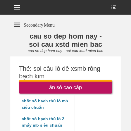
Menu
Show
Heade
Sideb
Conte
Secondary Menu
cau so dep hom nay -
soi cau xstd mien bac
cau so dep hom nay - soi cau xstd mien bac
Thẻ:
soi cầu lô đề xsmb rồng
bạch kim
ăn số cao cấp
chốt số bạch thủ lô mb
siêu chuẩn
chốt số bạch thủ lô 2
nháy mb siêu chuẩn