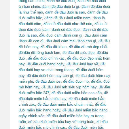
trúng bao nhiêu
,
đánh đề đầu đuôi
,
đánh đề đầu đuôi
ăn bao nhiêu
,
đánh đề đầu đuôi là gì
,
đánh đề đầu đuôi
là như thế nào
,
đánh đề đầu đuôi là sao
,
đánh đề đầu
đuôi miền bắc
,
đánh đề đầu đuôi miền nam
,
đánh lô
đầu đuôi câm
,
đánh lô đầu đuôi như thế nào
,
đánh lô
theo đầu đuôi câm
,
đánh số đầu đuôi
,
đánh số đề đầu
đuôi là sao
,
đầu đuôi câm đánh con gì
,
đầu đuôi câm
đánh đề con gì
,
đầu đuôi câm mai đánh con gì
,
đề đầu
đít hôm nay
,
đề đầu đít khan
,
đề đầu đít mb đẹp nhất
,
đề đầu đít rồng bạch kim
,
đề đầu đít siêu đẹp
,
đề đầu
đuôi
,
đề đầu đuôi chính xác
,
đề đầu đuôi đẹp nhất hôm
nay
,
đề đầu đuôi hàng ngày
,
đề đầu đuôi hay về
,
đề
đầu đuôi hay ve nhat trong thang
,
đề đầu đuôi hôm
nay
,
đề đầu đuôi hôm nay con gì
,
đề đầu đuôi hôm nay
miễn phí
,
đề đầu đuôi ios
,
đề đầu đuôi mb
,
đề đầu đuôi
mb hôm nay
,
đề đầu đuôi mb siêu vip hôm nay
,
đề đầu
đuôi miền bắc 247
,
đề đầu đuôi miền bắc cao cấp
,
đề
đầu đuôi miền bắc chiều nay
,
đề đầu đuôi miền bắc
chính xác
,
đề đầu đuôi miền bắc chuẩn nhất
,
đề đầu
đuôi miền bắc hàng ngày
,
đề đầu đuôi miền bắc hàng
ngày chính xác
,
đề đầu đuôi miền bắc hay ra trong
tuần
,
đề đầu đuôi miền bắc hay về trong tuần
,
đề đầu
đuôi miền bắc mb chính xác
,
đề đầu đuôi miền bắc