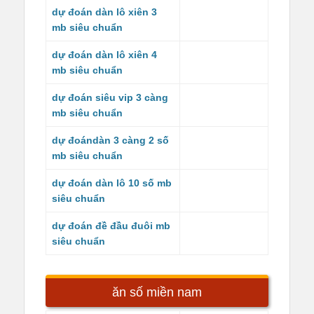
dự đoán dàn lô xiên 3
mb siêu chuẩn
dự đoán dàn lô xiên 4
mb siêu chuẩn
dự đoán siêu vip 3 càng
mb siêu chuẩn
dự đoándàn 3 càng 2 số
mb siêu chuẩn
dự đoán dàn lô 10 số mb
siêu chuẩn
dự đoán đề đầu đuôi mb
siêu chuẩn
ăn số miền nam