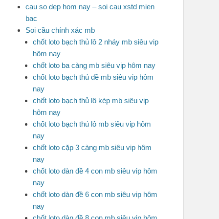
cau so dep hom nay – soi cau xstd mien
bac
Soi cầu chính xác mb
chốt loto bạch thủ lô 2 nháy mb siêu vip
hôm nay
chốt loto ba càng mb siêu vip hôm nay
chốt loto bạch thủ đề mb siêu vip hôm
nay
chốt loto bạch thủ lô kép mb siêu vip
hôm nay
chốt loto bạch thủ lô mb siêu vip hôm
nay
chốt loto cặp 3 càng mb siêu vip hôm
nay
chốt loto dàn đề 4 con mb siêu vip hôm
nay
chốt loto dàn đề 6 con mb siêu vip hôm
nay
chốt loto dàn đề 8 con mb siêu vip hôm