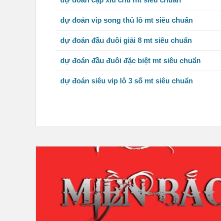
dự đoán vip song thủ lô mt siêu chuẩn
dự đoán đầu đuôi giải 8 mt siêu chuẩn
dự đoán đầu đuôi đặc biệt mt siêu chuẩn
dự đoán siêu vip lô 3 số mt siêu chuẩn