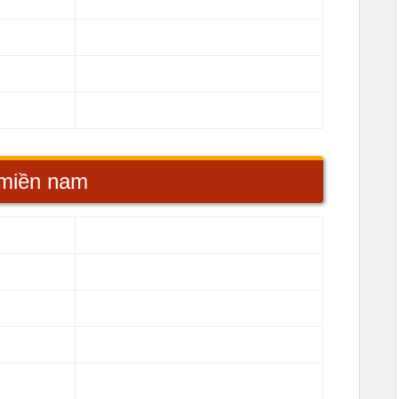
 miền nam