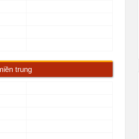
miền trung