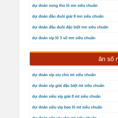
dự đoán song thủ lô mn siêu chuẩn
dự đoán đầu đuôi giải 8 mn siêu chuẩn
dự đoán đầu đuôi đặc biệt mn siêu chuẩn
dự đoán vip lô 3 số mn siêu chuẩn
ăn số 
dự đoán vip xỉu chủ mt siêu chuẩn
dự đoán vip giải đặc biệt mt siêu chuẩn
dự đoán siêu vip giải 8 mt siêu chuẩn
dự đoán siêu vip bao lô mt siêu chuẩn
dự đoán cặp xỉu chủ mt siêu chuẩn