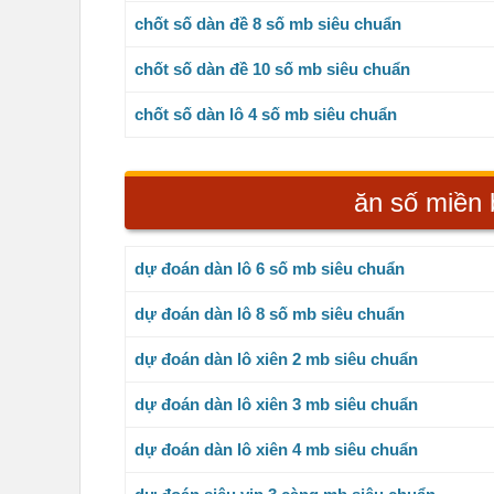
chốt số dàn đề 8 số mb siêu chuẩn
chốt số dàn đề 10 số mb siêu chuẩn
chốt số dàn lô 4 số mb siêu chuẩn
ăn số miền 
dự đoán dàn lô 6 số mb siêu chuẩn
dự đoán dàn lô 8 số mb siêu chuẩn
dự đoán dàn lô xiên 2 mb siêu chuẩn
dự đoán dàn lô xiên 3 mb siêu chuẩn
dự đoán dàn lô xiên 4 mb siêu chuẩn