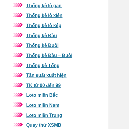
Thống kê lô gan
Thống kê lô xiên
Thống kê lô kép
Thống kê Đầu
Thống kê Đuôi
Thống kê Đầu – Đuôi
Thống kê Tổng
Tần suất xuất hiện
TK từ 00 đến 99
Loto miền Bắc
Loto miền Nam
Loto miền Trung
Quay thử XSMB