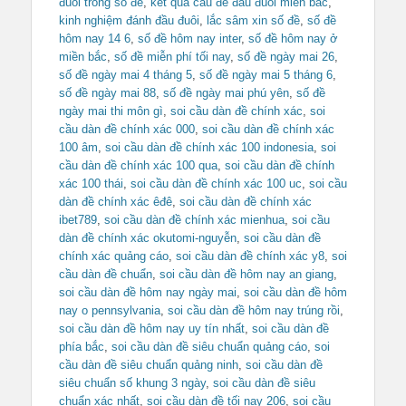
đuôi trong số đề
,
kết quả cầu đề đầu đuôi miền bắc
,
kinh nghiệm đánh đầu đuôi
,
lắc sâm xin số đề
,
số đề
hôm nay 14 6
,
số đề hôm nay inter
,
số đề hôm nay ở
miền bắc
,
số đề miễn phí tối nay
,
số đề ngày mai 26
,
số đề ngày mai 4 tháng 5
,
số đề ngày mai 5 tháng 6
,
số đề ngày mai 88
,
số đề ngày mai phú yên
,
số đề
ngày mai thi môn gì
,
soi cầu dàn đề chính xác
,
soi
cầu dàn đề chính xác 000
,
soi cầu dàn đề chính xác
100 âm
,
soi cầu dàn đề chính xác 100 indonesia
,
soi
cầu dàn đề chính xác 100 qua
,
soi cầu dàn đề chính
xác 100 thái
,
soi cầu dàn đề chính xác 100 uc
,
soi cầu
dàn đề chính xác êđê
,
soi cầu dàn đề chính xác
ibet789
,
soi cầu dàn đề chính xác mienhua
,
soi cầu
dàn đề chính xác okutomi-nguyễn
,
soi cầu dàn đề
chính xác quảng cáo
,
soi cầu dàn đề chính xác y8
,
soi
cầu dàn đề chuẩn
,
soi cầu dàn đề hôm nay an giang
,
soi cầu dàn đề hôm nay ngày mai
,
soi cầu dàn đề hôm
nay o pennsylvania
,
soi cầu dàn đề hôm nay trúng rồi
,
soi cầu dàn đề hôm nay uy tín nhất
,
soi cầu dàn đề
phía bắc
,
soi cầu dàn đề siêu chuẩn quảng cáo
,
soi
cầu dàn đề siêu chuẩn quảng ninh
,
soi cầu dàn đề
siêu chuẩn số khung 3 ngày
,
soi cầu dàn đề siêu
chuẩn xác nhất
,
soi cầu dàn đề tối nay 206
,
soi cầu