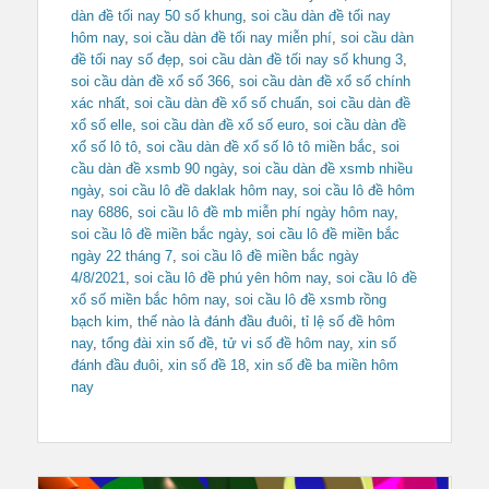
dàn đề tối nay 50 số khung
,
soi cầu dàn đề tối nay
hôm nay
,
soi cầu dàn đề tối nay miễn phí
,
soi cầu dàn
đề tối nay số đẹp
,
soi cầu dàn đề tối nay số khung 3
,
soi cầu dàn đề xổ số 366
,
soi cầu dàn đề xổ số chính
xác nhất
,
soi cầu dàn đề xổ số chuẩn
,
soi cầu dàn đề
xổ số elle
,
soi cầu dàn đề xổ số euro
,
soi cầu dàn đề
xổ số lô tô
,
soi cầu dàn đề xổ số lô tô miền bắc
,
soi
cầu dàn đề xsmb 90 ngày
,
soi cầu dàn đề xsmb nhiều
ngày
,
soi cầu lô đề daklak hôm nay
,
soi cầu lô đề hôm
nay 6886
,
soi cầu lô đề mb miễn phí ngày hôm nay
,
soi cầu lô đề miền bắc ngày
,
soi cầu lô đề miền bắc
ngày 22 tháng 7
,
soi cầu lô đề miền bắc ngày
4/8/2021
,
soi cầu lô đề phú yên hôm nay
,
soi cầu lô đề
xổ số miền bắc hôm nay
,
soi cầu lô đề xsmb rồng
bạch kim
,
thế nào là đánh đầu đuôi
,
tỉ lệ số đề hôm
nay
,
tổng đài xin số đề
,
tử vi số đề hôm nay
,
xin số
đánh đầu đuôi
,
xin số đề 18
,
xin số đề ba miền hôm
nay