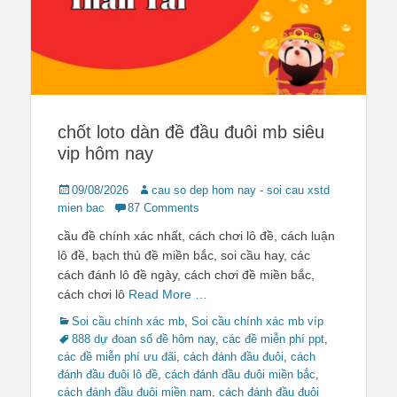
chốt loto dàn đề đầu đuôi mb siêu
vip hôm nay
Posted
Author
09/08/2026
cau so dep hom nay - soi cau xstd
on
mien bac
87 Comments
cầu đề chính xác nhất, cách chơi lô đề, cách luận
lô đề, bạch thủ đề miền bắc, soi cầu hay, các
cách đánh lô đề ngày, cách chơi đề miền bắc,
cách chơi lô
Read More …
Categories
Tags
Soi cầu chính xác mb
,
Soi cầu chính xác mb víp
888 dự đoan số đề hôm nay
,
các đề miễn phí ppt
,
các đề miễn phí ưu đãi
,
cách đánh đầu đuôi
,
cách
đánh đầu đuôi lô đề
,
cách đánh đầu đuôi miền bắc
,
cách đánh đầu đuôi miền nam
,
cách đánh đầu đuôi