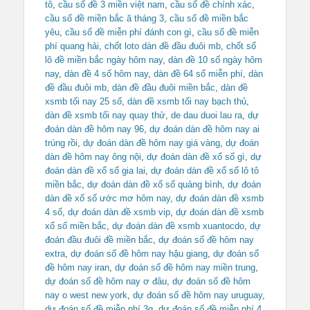
tô
,
cầu số đề 3 miền việt nam
,
cầu số đề chính xác
,
cầu số đề miền bắc ă tháng 3
,
cầu số đề miền bắc
yêu
,
cầu số đề miễn phí đánh con gì
,
cầu số đề miễn
phí quang hải
,
chốt loto dàn đề đầu đuôi mb
,
chốt số
lô đề miền bắc ngày hôm nay
,
dàn đề 10 số ngày hôm
nay
,
dàn đề 4 số hôm nay
,
dàn đề 64 số miễn phí
,
dàn
đề đầu đuôi mb
,
dàn đề đầu đuôi miền bắc
,
dàn đề
xsmb tối nay 25 số
,
dàn đề xsmb tối nay bạch thủ
,
dàn đề xsmb tối nay quay thử
,
de dau duoi lau ra
,
dự
đoán dàn đề hôm nay 96
,
dự đoán dàn đề hôm nay ai
trúng rồi
,
dự đoán dàn đề hôm nay giá vàng
,
dự đoán
dàn đề hôm nay ông nội
,
dự đoán dàn đề xổ số gì
,
dự
đoán dàn đề xổ số gia lai
,
dự đoán dàn đề xổ số lô tô
miền bắc
,
dự đoán dàn đề xổ số quảng bình
,
dự đoán
dàn đề xổ số ước mơ hôm nay
,
dự đoán dàn đề xsmb
4 số
,
dự đoán dàn đề xsmb vip
,
dự đoán dàn đề xsmb
xổ số miền bắc
,
dự đoán dàn đề xsmb xuantocdo
,
dự
đoán đầu đuôi đề miền bắc
,
dự đoán số đề hôm nay
extra
,
dự đoán số đề hôm nay hậu giang
,
dự đoán số
đề hôm nay iran
,
dự đoán số đề hôm nay miền trung
,
dự đoán số đề hôm nay ơ đâu
,
dự đoán số đề hôm
nay o west new york
,
dự đoán số đề hôm nay uruguay
,
dự đoán số đề miễn phí 3g
,
dự đoán số đề miễn phí 4