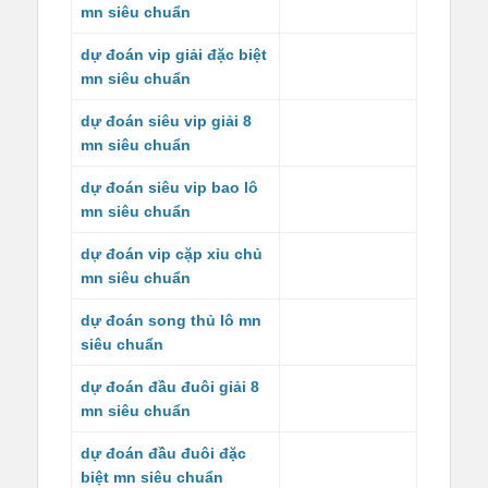
mn siêu chuẩn
dự đoán vip giải đặc biệt
mn siêu chuẩn
dự đoán siêu vip giải 8
mn siêu chuẩn
dự đoán siêu vip bao lô
mn siêu chuẩn
dự đoán vip cặp xỉu chủ
mn siêu chuẩn
dự đoán song thủ lô mn
siêu chuẩn
dự đoán đầu đuôi giải 8
mn siêu chuẩn
dự đoán đầu đuôi đặc
biệt mn siêu chuẩn