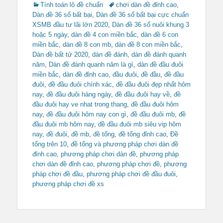
Categories
Tags
Tính toán lô đề chuẩn
chơi dàn đề đỉnh cao
,
Dàn đề 36 số bất bại
,
Dàn đề 36 số bất bại cực chuẩn
XSMB đầu tư lãi lớn 2020
,
Dàn đề 36 số nuôi khung 3
hoặc 5 ngày
,
dàn đề 4 con miền bắc
,
dàn đề 6 con
miền bắc
,
dàn đề 8 con mb
,
dàn đề 8 con miền bắc
,
Dàn đề bất tử 2020
,
dàn đề đánh
,
dàn đề đánh quanh
năm
,
Dàn đề đánh quanh năm là gì
,
dàn đề đầu đuôi
miền bắc
,
dàn đề đỉnh cao
,
đầu đuôi
,
đề đầu
,
đề đầu
đuôi
,
đề đầu đuôi chính xác
,
đề đầu đuôi đẹp nhất hôm
nay
,
đề đầu đuôi hàng ngày
,
đề đầu đuôi hay về
,
đề
đầu đuôi hay ve nhat trong thang
,
đề đầu đuôi hôm
nay
,
đề đầu đuôi hôm nay con gì
,
đề đầu đuôi mb
,
đề
đầu đuôi mb hôm nay
,
đề đầu đuôi mb siêu vip hôm
nay
,
đề đuôi
,
đề mb
,
đề tổng
,
đề tổng đỉnh cao
,
Đề
tổng trên 10
,
đề tổng và phương pháp chơi dàn đề
đỉnh cao
,
phương pháp chơi dàn đề
,
phương pháp
chơi dàn đề đỉnh cao
,
phương pháp chơi đề
,
phương
pháp chơi đề đầu
,
phương pháp chơi đề đầu đuôi
,
phương pháp chơi đề xs