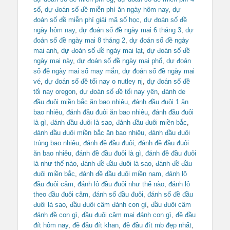
số
,
dự đoán số đề miễn phí ăn ngày hôm nay
,
dự
đoán số đề miễn phí giải mã số học
,
dự đoán số đề
ngày hôm nay
,
dự đoán số đề ngày mai 6 tháng 3
,
dự
đoán số đề ngày mai 8 tháng 2
,
dự đoán số đề ngày
mai anh
,
dự đoán số đề ngày mai lạt
,
dự đoán số đề
ngày mai này
,
dự đoán số đề ngày mai phố
,
dự đoán
số đề ngày mai số may mắn
,
dự đoán số đề ngày mai
vé
,
dự đoán số đề tối nay o nutley nj
,
dự đoán số đề
tối nay oregon
,
dự đoán số đề tối nay yên
,
đánh de
đầu đuôi miền bắc ăn bao nhiêu
,
đánh đầu đuôi 1 ăn
bao nhiêu
,
đánh đầu đuôi ăn bao nhiêu
,
đánh đầu đuôi
là gì
,
đánh đầu đuôi là sao
,
đánh đầu đuôi miền bắc
,
đánh đầu đuôi miền bắc ăn bao nhiêu
,
đánh đầu đuôi
trúng bao nhiêu
,
đánh đề đầu đuôi
,
đánh đề đầu đuôi
ăn bao nhiêu
,
đánh đề đầu đuôi là gì
,
đánh đề đầu đuôi
là như thế nào
,
đánh đề đầu đuôi là sao
,
đánh đề đầu
đuôi miền bắc
,
đánh đề đầu đuôi miền nam
,
đánh lô
đầu đuôi câm
,
đánh lô đầu đuôi như thế nào
,
đánh lô
theo đầu đuôi câm
,
đánh số đầu đuôi
,
đánh số đề đầu
đuôi là sao
,
đầu đuôi câm đánh con gì
,
đầu đuôi câm
đánh đề con gì
,
đầu đuôi câm mai đánh con gì
,
đề đầu
đít hôm nay
,
đề đầu đít khan
,
đề đầu đít mb đẹp nhất
,