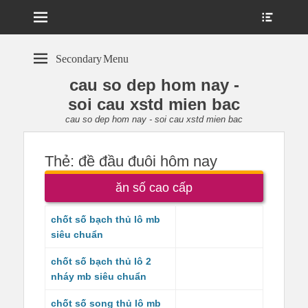
Menu
Show
Heade
Sideb
Conte
Secondary Menu
cau so dep hom nay -
soi cau xstd mien bac
cau so dep hom nay - soi cau xstd mien bac
Thẻ:
đề đầu đuôi hôm nay
ăn số cao cấp
chốt số bạch thủ lô mb
siêu chuẩn
chốt số bạch thủ lô 2
nháy mb siêu chuẩn
chốt số song thủ lô mb