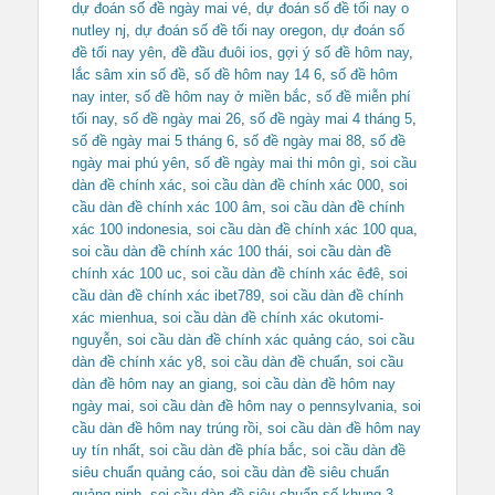
dự đoán số đề ngày mai vé
,
dự đoán số đề tối nay o
nutley nj
,
dự đoán số đề tối nay oregon
,
dự đoán số
đề tối nay yên
,
đề đầu đuôi ios
,
gợi ý số đề hôm nay
,
lắc sâm xin số đề
,
số đề hôm nay 14 6
,
số đề hôm
nay inter
,
số đề hôm nay ở miền bắc
,
số đề miễn phí
tối nay
,
số đề ngày mai 26
,
số đề ngày mai 4 tháng 5
,
số đề ngày mai 5 tháng 6
,
số đề ngày mai 88
,
số đề
ngày mai phú yên
,
số đề ngày mai thi môn gì
,
soi cầu
dàn đề chính xác
,
soi cầu dàn đề chính xác 000
,
soi
cầu dàn đề chính xác 100 âm
,
soi cầu dàn đề chính
xác 100 indonesia
,
soi cầu dàn đề chính xác 100 qua
,
soi cầu dàn đề chính xác 100 thái
,
soi cầu dàn đề
chính xác 100 uc
,
soi cầu dàn đề chính xác êđê
,
soi
cầu dàn đề chính xác ibet789
,
soi cầu dàn đề chính
xác mienhua
,
soi cầu dàn đề chính xác okutomi-
nguyễn
,
soi cầu dàn đề chính xác quảng cáo
,
soi cầu
dàn đề chính xác y8
,
soi cầu dàn đề chuẩn
,
soi cầu
dàn đề hôm nay an giang
,
soi cầu dàn đề hôm nay
ngày mai
,
soi cầu dàn đề hôm nay o pennsylvania
,
soi
cầu dàn đề hôm nay trúng rồi
,
soi cầu dàn đề hôm nay
uy tín nhất
,
soi cầu dàn đề phía bắc
,
soi cầu dàn đề
siêu chuẩn quảng cáo
,
soi cầu dàn đề siêu chuẩn
quảng ninh
,
soi cầu dàn đề siêu chuẩn số khung 3