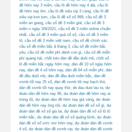
đề hôm nay 3 miền
,
cầu lô đề hôm nay 4 đài
,
cầu lô
đề hôm nay êm
,
cầu lô đề siêu vip 3 càng
,
cầu lô đề
siêu vip kon tum
,
cầu lô đề xổ số 999
,
cầu số đề 3
miền an giang
,
cầu số đề 3 miền giải
,
cầu số đề 3
miền n ngày 3/8/2021
,
cầu số đề 3 miền online chuẩn
nhất
,
cầu số đề 3 miền quả xổ số
,
cầu số đề 3 miền
tô
,
cầu số đề 3 miền việt nam
,
cầu số đề chính xác
,
cầu số đề miền bắc ă tháng 3
,
cầu số đề miền bắc
yêu
,
cầu số đề miễn phí đánh con gì
,
cầu số đề miễn
phí quang hải
,
chốt loto dàn đề đầu đuôi mb
,
chốt số
lô đề miền bắc ngày hôm nay
,
dàn đề 10 số ngày hôm
nay
,
dàn đề 4 số hôm nay
,
dàn đề 64 số miễn phí
,
dàn
đề đầu đuôi mb
,
dàn đề đầu đuôi miền bắc
,
dàn đề
xsmb tối nay 25 số
,
dàn đề xsmb tối nay bạch thủ
,
dàn đề xsmb tối nay quay thử
,
de dau duoi lau ra
,
dự
đoán dàn đề hôm nay 96
,
dự đoán dàn đề hôm nay ai
trúng rồi
,
dự đoán dàn đề hôm nay giá vàng
,
dự đoán
dàn đề hôm nay ông nội
,
dự đoán dàn đề xổ số gì
,
dự
đoán dàn đề xổ số gia lai
,
dự đoán dàn đề xổ số lô tô
miền bắc
,
dự đoán dàn đề xổ số quảng bình
,
dự đoán
dàn đề xổ số ước mơ hôm nay
,
dự đoán dàn đề xsmb
4 số
,
dự đoán dàn đề xsmb vip
,
dự đoán dàn đề xsmb