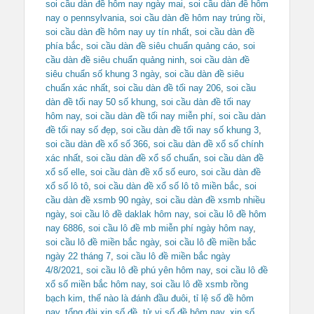
soi cầu dàn đề hôm nay ngày mai
,
soi cầu dàn đề hôm
nay o pennsylvania
,
soi cầu dàn đề hôm nay trúng rồi
,
soi cầu dàn đề hôm nay uy tín nhất
,
soi cầu dàn đề
phía bắc
,
soi cầu dàn đề siêu chuẩn quảng cáo
,
soi
cầu dàn đề siêu chuẩn quảng ninh
,
soi cầu dàn đề
siêu chuẩn số khung 3 ngày
,
soi cầu dàn đề siêu
chuẩn xác nhất
,
soi cầu dàn đề tối nay 206
,
soi cầu
dàn đề tối nay 50 số khung
,
soi cầu dàn đề tối nay
hôm nay
,
soi cầu dàn đề tối nay miễn phí
,
soi cầu dàn
đề tối nay số đẹp
,
soi cầu dàn đề tối nay số khung 3
,
soi cầu dàn đề xổ số 366
,
soi cầu dàn đề xổ số chính
xác nhất
,
soi cầu dàn đề xổ số chuẩn
,
soi cầu dàn đề
xổ số elle
,
soi cầu dàn đề xổ số euro
,
soi cầu dàn đề
xổ số lô tô
,
soi cầu dàn đề xổ số lô tô miền bắc
,
soi
cầu dàn đề xsmb 90 ngày
,
soi cầu dàn đề xsmb nhiều
ngày
,
soi cầu lô đề daklak hôm nay
,
soi cầu lô đề hôm
nay 6886
,
soi cầu lô đề mb miễn phí ngày hôm nay
,
soi cầu lô đề miền bắc ngày
,
soi cầu lô đề miền bắc
ngày 22 tháng 7
,
soi cầu lô đề miền bắc ngày
4/8/2021
,
soi cầu lô đề phú yên hôm nay
,
soi cầu lô đề
xổ số miền bắc hôm nay
,
soi cầu lô đề xsmb rồng
bạch kim
,
thế nào là đánh đầu đuôi
,
tỉ lệ số đề hôm
nay
,
tổng đài xin số đề
,
tử vi số đề hôm nay
,
xin số