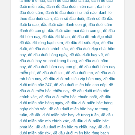
là như thế nào
,
đánh đề đầu đuôi là sao
,
đánh đề đầu
đuôi miền bắc
,
đánh đề đầu đuôi miền nam
,
đánh lô
đầu đuôi câm
,
đánh lô đầu đuôi như thế nào
,
đánh lô
theo đầu đuôi câm
,
đánh số đầu đuôi
,
đánh số đề đầu
đuôi là sao
,
đầu đuôi câm đánh con gì
,
đầu đuôi câm
đánh đề con gì
,
đầu đuôi câm mai đánh con gì
,
đề đầu
đít hôm nay
,
đề đầu đít khan
,
đề đầu đít mb đẹp nhất
,
đề đầu đít rồng bạch kim
,
đề đầu đít siêu đẹp
,
đề đầu
đuôi
,
đề đầu đuôi chính xác
,
đề đầu đuôi đẹp nhất hôm
nay
,
đề đầu đuôi hàng ngày
,
đề đầu đuôi hay về
,
đề
đầu đuôi hay ve nhat trong thang
,
đề đầu đuôi hôm
nay
,
đề đầu đuôi hôm nay con gì
,
đề đầu đuôi hôm nay
miễn phí
,
đề đầu đuôi ios
,
đề đầu đuôi mb
,
đề đầu đuôi
mb hôm nay
,
đề đầu đuôi mb siêu vip hôm nay
,
đề đầu
đuôi miền bắc 247
,
đề đầu đuôi miền bắc cao cấp
,
đề
đầu đuôi miền bắc chiều nay
,
đề đầu đuôi miền bắc
chính xác
,
đề đầu đuôi miền bắc chuẩn nhất
,
đề đầu
đuôi miền bắc hàng ngày
,
đề đầu đuôi miền bắc hàng
ngày chính xác
,
đề đầu đuôi miền bắc hay ra trong
tuần
,
đề đầu đuôi miền bắc hay về trong tuần
,
đề đầu
đuôi miền bắc mb chính xác
,
đề đầu đuôi miền bắc
phát lộc
,
đề đầu đuôi miền bắc ra chiều nay
,
đề đầu
đuôi miền bắc rbk
,
đề đầu đuôi miền bắc rồng bạch