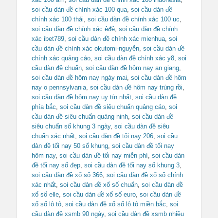
soi cầu dàn đề chính xác 100 qua
,
soi cầu dàn đề
chính xác 100 thái
,
soi cầu dàn đề chính xác 100 uc
,
soi cầu dàn đề chính xác êđê
,
soi cầu dàn đề chính
xác ibet789
,
soi cầu dàn đề chính xác mienhua
,
soi
cầu dàn đề chính xác okutomi-nguyễn
,
soi cầu dàn đề
chính xác quảng cáo
,
soi cầu dàn đề chính xác y8
,
soi
cầu dàn đề chuẩn
,
soi cầu dàn đề hôm nay an giang
,
soi cầu dàn đề hôm nay ngày mai
,
soi cầu dàn đề hôm
nay o pennsylvania
,
soi cầu dàn đề hôm nay trúng rồi
,
soi cầu dàn đề hôm nay uy tín nhất
,
soi cầu dàn đề
phía bắc
,
soi cầu dàn đề siêu chuẩn quảng cáo
,
soi
cầu dàn đề siêu chuẩn quảng ninh
,
soi cầu dàn đề
siêu chuẩn số khung 3 ngày
,
soi cầu dàn đề siêu
chuẩn xác nhất
,
soi cầu dàn đề tối nay 206
,
soi cầu
dàn đề tối nay 50 số khung
,
soi cầu dàn đề tối nay
hôm nay
,
soi cầu dàn đề tối nay miễn phí
,
soi cầu dàn
đề tối nay số đẹp
,
soi cầu dàn đề tối nay số khung 3
,
soi cầu dàn đề xổ số 366
,
soi cầu dàn đề xổ số chính
xác nhất
,
soi cầu dàn đề xổ số chuẩn
,
soi cầu dàn đề
xổ số elle
,
soi cầu dàn đề xổ số euro
,
soi cầu dàn đề
xổ số lô tô
,
soi cầu dàn đề xổ số lô tô miền bắc
,
soi
cầu dàn đề xsmb 90 ngày
,
soi cầu dàn đề xsmb nhiều