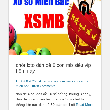
chốt loto dàn đề 8 con mb siêu vip
hôm nay
Posted
Author
06/08/2026
cau so dep hom nay - soi cau xstd
on
mien bac
88 Comments
dàn de 4 số, dàn đề 10 số bất bại khung 3 ngày,
dàn đề 36 số miền bắc, dàn đề 36 số bất bại
thắng liên tục, dan đề 50, dàn de 4 số
Read More
…