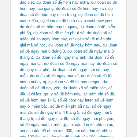
đặc biệt
,
dự đoán số đề hôm nay extra
,
dự đoán số đề
hôm nay hậu giang
,
dự đoán số đề hôm nay iran
,
dự
đoán số đề hôm nay miền trung
,
dự đoán số đề hôm
nay ơ đâu
,
dự đoán số đề hôm nay o west new york
,
dự đoán số đề hôm nay uruguay
,
dự đoán số đề miễn
phí 3g
,
dự đoán số đề miễn phí 4 số
,
dự đoán số đề
miễn phí ăn ngày hôm nay
,
dự đoán số đề miễn phí
giải mã số học
,
dự đoán số đề ngày hôm nay
,
dự đoán
số đề ngày mai 6 tháng 3
,
dự đoán số đề ngày mai 8
tháng 2
,
dự đoán số đề ngày mai anh
,
dự đoán số đề
ngày mai lạt
,
dự đoán số đề ngày mai này
,
dự đoán số
đề ngày mai phố
,
dự đoán số đề ngày mai số may
mắn
,
dự đoán số đề ngày mai vé
,
dự đoán số đề tối
nay o nutley nj
,
dự đoán số đề tối nay oregon
,
dự
đoán số đề tối nay yên
,
dự đoán xổ số miền bắc
,
đề
đầu đuôi ios
,
gợi ý số đề hôm nay
,
lắc sâm xin số đề
,
số đề hôm nay 14 6
,
số đề hôm nay inter
,
số đề hôm
nay ở miền bắc
,
số đề miễn phí tối nay
,
số đề ngày
mai 26
,
số đề ngày mai 4 tháng 5
,
số đề ngày mai 5
tháng 6
,
số đề ngày mai 88
,
số đề ngày mai phú yên
,
số đề ngày mai thi môn gì
,
soi cầu dàn đề chính xác
,
soi cầu dàn đề chính xác 000
,
soi cầu dàn đề chính
xác 100 âm
,
soi cầu dàn đề chính xác 100 indonesia
,