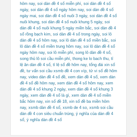
hôm nay
,
soi dàn đề 4 số miễn phí
,
soi dàn đề 4 số
ngày
,
soi dàn đề 4 số ngày hôm nay
,
soi dàn đề 4 số
ngày mai
,
soi dàn đề 4 số nuôi 3 ngày
,
soi dàn đề 4 số
nuôi khung
,
soi dàn đề 4 số nuôi khung 5 ngày
,
soi
dàn đề 4 số nuôi khung 5 ngày miền bắc
,
soi dàn đề 4
số rồng bạch kim
,
soi dàn đề 4 số trong ngày
,
soi lô
dàn đề 4 số hôm nay
,
soi lô dàn đề 4 số miền bắc
,
soi
lô dàn đề 4 số miền trung hôm nay
,
soi lô dàn đề 4 số
ngày hôm nay
,
soi lô miễn phí
,
song lô dàn đề 4 số
,
song thủ lô soi cầu miễn phí
,
thong ke lo bach thu
,
tỉ
lệ ăn dàn đề 4 số
,
tỉ lệ số đề hôm nay
,
tổng đài xin số
đề
,
tư vấn soi cầu xsmb đề 4 con víp
,
tử vi số đề hôm
nay
,
video dàn đề 4 số đề
,
xem dàn đề 4 số
,
xem dàn
đề 4 số đề hôm nay
,
xem dàn đề 4 số hôm nay
,
xem
dàn đề 4 số khung 2 ngày
,
xem dàn đề 4 số khung 3
ngày
,
xem dàn đề 4 số là gì
,
xem dàn đề 4 số miền
bắc hôm nay
,
xin số đề 18
,
xin số đề ba miền hôm
nay
,
xsmb dàn đề 4 số
,
xsmb de 4 so
,
xsmb soi cầu
dàn đề 4 con siêu chuẩn trúng
,
ý nghĩa của dàn đề 4
số
,
ý nghĩa dàn đề 4 số