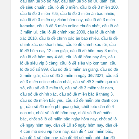
cầu dàn đề xổ số hay
,
cầu dàn đề xổ số ưu đàm
,
cầu
đề siêu chuẩn
,
cầu lô đề 3 miền
,
cầu lô đề 3 miền 100
,
cầu lô đề 3 miền 786
,
cầu lô đề 3 miền ăn bao nhiêu
,
cầu lô đề 3 miền dự đoán hôm nay
,
cầu lô đề 3 miền
karaoke
,
cầu lô đề 3 miền online chuẩn nhất
,
cầu lô đề
3 miền ưi
,
cầu lô đề chính xác 2000
,
cầu lô đề chính
xác 2018
,
cầu lô đề chính xác ăn bao nhiêu
,
cầu lô đề
chính xác de khánh hòa
,
cầu lô đề chính xác rồi
,
cầu
lô đề hôm nay 12 con giáp
,
cầu lô đề hôm nay 3 miền
,
cầu lô đề hôm nay 4 đài
,
cầu lô đề hôm nay êm
,
cầu
lô đề siêu vip 3 càng
,
cầu lô đề siêu vip kon tum
,
cầu
lô đề xổ số 999
,
cầu số đề 3 miền an giang
,
cầu số đề
3 miền giải
,
cầu số đề 3 miền n ngày 3/8/2021
,
cầu số
đề 3 miền online chuẩn nhất
,
cầu số đề 3 miền quả xổ
số
,
cầu số đề 3 miền tô
,
cầu số đề 3 miền việt nam
,
cầu số đề chính xác
,
cầu số đề miền bắc ă tháng 3
,
cầu số đề miền bắc yêu
,
cầu số đề miễn phí đánh con
gì
,
cầu số đề miễn phí quang hải
,
chốt loto dàn đề 4
con mb
,
chốt số lô đề hôm nay
,
chốt số lô đề miền
bắc
,
chốt số lô đề miền bắc ngày hôm nay
,
chốt số lô
đề ngày hôm nay
,
dàn đề 10 số ngày hôm nay
,
dàn đề
4 con mb siêu vip hôm nay
,
dàn đề 4 con miền bắc
,
dàn đề 4 số hôm nay
,
dàn đề 64 số miễn phí
,
dàn đề