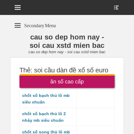
Menu
Show
Heade
Sideb
Conte
Secondary Menu
cau so dep hom nay -
soi cau xstd mien bac
cau so dep hom nay - soi cau xstd mien bac
Thẻ:
soi cầu dàn đề xổ số euro
ăn số cao cấp
chốt số bạch thủ lô mb
siêu chuẩn
chốt số bạch thủ lô 2
nháy mb siêu chuẩn
chốt số song thủ lô mb