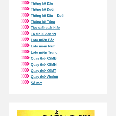
Thống kê Đầu
Thống kê Đuôi
Thống kê Đầu – Đuôi
Thống kê Tổng
Tần suất xuất hiện
TK từ 00 đến 99
Loto miền Bắc
Loto miền Nam
Loto miền Trung
Quay thử XSMB
Quay thử XSMN
Quay thử XSMT
Quay thử Vietlott
Sổ mơ