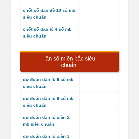
chốt số dàn đề 10 số mb
siêu chuẩn
chốt số dàn lô 4 số mb
siêu chuẩn
ăn số miền bắc siêu
chuẩn
dự đoán dàn lô 6 số mb
siêu chuẩn
dự đoán dàn lô 8 số mb
siêu chuẩn
dự đoán dàn lô xiên 2
mb siêu chuẩn
dự đoán dàn lô xiên 3