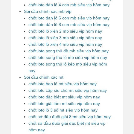
chốt loto dàn lô 4 con mb siêu vip hôm nay
Soi cầu chính xác mb víp
chốt loto dàn lô 6 con mb siêu vip hôm nay
chốt loto dàn lô 8 con mb siêu vip hôm nay
chốt loto lô xiên 2 mb siêu vip hôm nay
chốt loto lô xiên 3 mb siêu vip hôm nay
chốt loto lô xiên 4 mb siêu vip hôm nay
chốt loto song thủ đề mb siêu vip hôm nay
chốt loto song thủ lô mb siêu vip hôm nay
chốt loto song thủ lô kép mb siêu vip hôm
nay
Soi cầu chính xác mt
chốt loto bao lô mt siêu vip hôm nay
chốt loto cặp xíu chủ mt siêu vip hôm nay
chốt loto đặc biệt mt siêu vip hôm nay
chốt loto giải tám mt siêu vip hôm nay
chốt loto lô 3 số mt siêu vip hôm nay
chốt sớ đầu đuôi giải 8 mt siêu vip hôm nay
chốt sớ đầu đuôi giải đặc biệt mt siêu vip
hôm nay