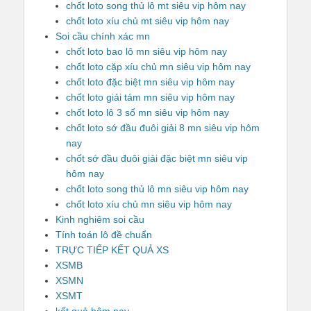
chốt loto song thủ lô mt siêu vip hôm nay
chốt loto xíu chủ mt siêu vip hôm nay
Soi cầu chính xác mn
chốt loto bao lô mn siêu vip hôm nay
chốt loto cặp xíu chủ mn siêu vip hôm nay
chốt loto đặc biệt mn siêu vip hôm nay
chốt loto giải tám mn siêu vip hôm nay
chốt loto lô 3 số mn siêu vip hôm nay
chốt loto sớ đầu đuôi giải 8 mn siêu vip hôm
nay
chốt sớ đầu đuôi giải đặc biệt mn siêu vip
hôm nay
chốt loto song thủ lô mn siêu vip hôm nay
chốt loto xíu chủ mn siêu vip hôm nay
Kinh nghiêm soi cầu
Tính toán lô đề chuẩn
TRỰC TIẾP KẾT QUẢ XS
XSMB
XSMN
XSMT
kết quả hôm nay