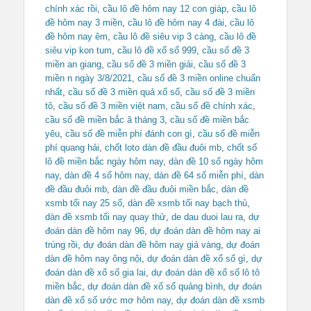
chính xác rồi
,
cầu lô đề hôm nay 12 con giáp
,
cầu lô
đề hôm nay 3 miền
,
cầu lô đề hôm nay 4 đài
,
cầu lô
đề hôm nay êm
,
cầu lô đề siêu vip 3 càng
,
cầu lô đề
siêu vip kon tum
,
cầu lô đề xổ số 999
,
cầu số đề 3
miền an giang
,
cầu số đề 3 miền giải
,
cầu số đề 3
miền n ngày 3/8/2021
,
cầu số đề 3 miền online chuẩn
nhất
,
cầu số đề 3 miền quả xổ số
,
cầu số đề 3 miền
tô
,
cầu số đề 3 miền việt nam
,
cầu số đề chính xác
,
cầu số đề miền bắc ă tháng 3
,
cầu số đề miền bắc
yêu
,
cầu số đề miễn phí đánh con gì
,
cầu số đề miễn
phí quang hải
,
chốt loto dàn đề đầu đuôi mb
,
chốt số
lô đề miền bắc ngày hôm nay
,
dàn đề 10 số ngày hôm
nay
,
dàn đề 4 số hôm nay
,
dàn đề 64 số miễn phí
,
dàn
đề đầu đuôi mb
,
dàn đề đầu đuôi miền bắc
,
dàn đề
xsmb tối nay 25 số
,
dàn đề xsmb tối nay bạch thủ
,
dàn đề xsmb tối nay quay thử
,
de dau duoi lau ra
,
dự
đoán dàn đề hôm nay 96
,
dự đoán dàn đề hôm nay ai
trúng rồi
,
dự đoán dàn đề hôm nay giá vàng
,
dự đoán
dàn đề hôm nay ông nội
,
dự đoán dàn đề xổ số gì
,
dự
đoán dàn đề xổ số gia lai
,
dự đoán dàn đề xổ số lô tô
miền bắc
,
dự đoán dàn đề xổ số quảng bình
,
dự đoán
dàn đề xổ số ước mơ hôm nay
,
dự đoán dàn đề xsmb