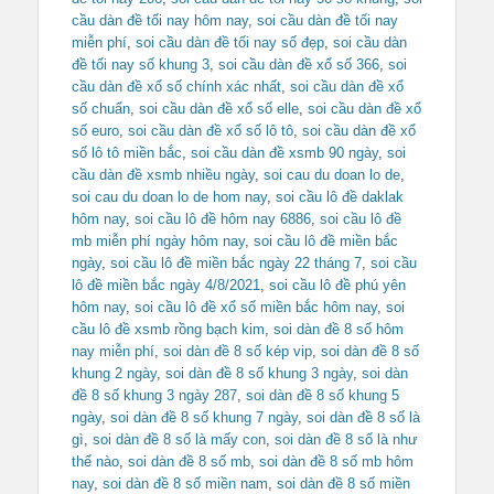
cầu dàn đề tối nay hôm nay
,
soi cầu dàn đề tối nay
miễn phí
,
soi cầu dàn đề tối nay số đẹp
,
soi cầu dàn
đề tối nay số khung 3
,
soi cầu dàn đề xổ số 366
,
soi
cầu dàn đề xổ số chính xác nhất
,
soi cầu dàn đề xổ
số chuẩn
,
soi cầu dàn đề xổ số elle
,
soi cầu dàn đề xổ
số euro
,
soi cầu dàn đề xổ số lô tô
,
soi cầu dàn đề xổ
số lô tô miền bắc
,
soi cầu dàn đề xsmb 90 ngày
,
soi
cầu dàn đề xsmb nhiều ngày
,
soi cau du doan lo de
,
soi cau du doan lo de hom nay
,
soi cầu lô đề daklak
hôm nay
,
soi cầu lô đề hôm nay 6886
,
soi cầu lô đề
mb miễn phí ngày hôm nay
,
soi cầu lô đề miền bắc
ngày
,
soi cầu lô đề miền bắc ngày 22 tháng 7
,
soi cầu
lô đề miền bắc ngày 4/8/2021
,
soi cầu lô đề phú yên
hôm nay
,
soi cầu lô đề xổ số miền bắc hôm nay
,
soi
cầu lô đề xsmb rồng bạch kim
,
soi dàn đề 8 số hôm
nay miễn phí
,
soi dàn đề 8 số kép vip
,
soi dàn đề 8 số
khung 2 ngày
,
soi dàn đề 8 số khung 3 ngày
,
soi dàn
đề 8 số khung 3 ngày 287
,
soi dàn đề 8 số khung 5
ngày
,
soi dàn đề 8 số khung 7 ngày
,
soi dàn đề 8 số là
gì
,
soi dàn đề 8 số là mấy con
,
soi dàn đề 8 số là như
thế nào
,
soi dàn đề 8 số mb
,
soi dàn đề 8 số mb hôm
nay
,
soi dàn đề 8 số miền nam
,
soi dàn đề 8 số miền