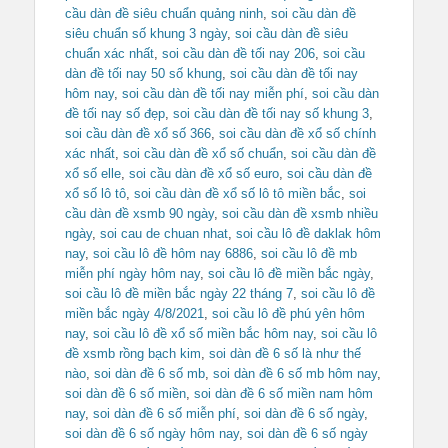
cầu dàn đề siêu chuẩn quảng ninh
,
soi cầu dàn đề
siêu chuẩn số khung 3 ngày
,
soi cầu dàn đề siêu
chuẩn xác nhất
,
soi cầu dàn đề tối nay 206
,
soi cầu
dàn đề tối nay 50 số khung
,
soi cầu dàn đề tối nay
hôm nay
,
soi cầu dàn đề tối nay miễn phí
,
soi cầu dàn
đề tối nay số đẹp
,
soi cầu dàn đề tối nay số khung 3
,
soi cầu dàn đề xổ số 366
,
soi cầu dàn đề xổ số chính
xác nhất
,
soi cầu dàn đề xổ số chuẩn
,
soi cầu dàn đề
xổ số elle
,
soi cầu dàn đề xổ số euro
,
soi cầu dàn đề
xổ số lô tô
,
soi cầu dàn đề xổ số lô tô miền bắc
,
soi
cầu dàn đề xsmb 90 ngày
,
soi cầu dàn đề xsmb nhiều
ngày
,
soi cau de chuan nhat
,
soi cầu lô đề daklak hôm
nay
,
soi cầu lô đề hôm nay 6886
,
soi cầu lô đề mb
miễn phí ngày hôm nay
,
soi cầu lô đề miền bắc ngày
,
soi cầu lô đề miền bắc ngày 22 tháng 7
,
soi cầu lô đề
miền bắc ngày 4/8/2021
,
soi cầu lô đề phú yên hôm
nay
,
soi cầu lô đề xổ số miền bắc hôm nay
,
soi cầu lô
đề xsmb rồng bạch kim
,
soi dàn đề 6 số là như thế
nào
,
soi dàn đề 6 số mb
,
soi dàn đề 6 số mb hôm nay
,
soi dàn đề 6 số miền
,
soi dàn đề 6 số miền nam hôm
nay
,
soi dàn đề 6 số miễn phí
,
soi dàn đề 6 số ngày
,
soi dàn đề 6 số ngày hôm nay
,
soi dàn đề 6 số ngày