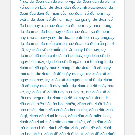
4 số
,
dự đoán dàn đề xsmb vip
,
dự đoán dàn đề xsmb
xổ số miền bắc
,
dự đoán dàn đề xsmb xuantocdo
,
dự
đoán đầu đuôi đề miền bắc
,
dự đoán số đề hôm nay
extra
,
dự đoán số đề hôm nay hậu giang
,
dự đoán số
đề hôm nay iran
,
dự đoán số đề hôm nay miền trung
,
dự đoán số đề hôm nay ơ đâu
,
dự đoán số đề hôm
nay o west new york
,
dự đoán số đề hôm nay uruguay
,
dự đoán số đề miễn phí 3g
,
dự đoán số đề miễn phí 4
số
,
dự đoán số đề miễn phí ăn ngày hôm nay
,
dự
đoán số đề miễn phí giải mã số học
,
dự đoán số đề
ngày hôm nay
,
dự đoán số đề ngày mai 6 tháng 3
,
dự
đoán số đề ngày mai 8 tháng 2
,
dự đoán số đề ngày
mai anh
,
dự đoán số đề ngày mai lạt
,
dự đoán số đề
ngày mai này
,
dự đoán số đề ngày mai phố
,
dự đoán
số đề ngày mai số may mắn
,
dự đoán số đề ngày mai
vé
,
dự đoán số đề tối nay o nutley nj
,
dự đoán số đề
tối nay oregon
,
dự đoán số đề tối nay yên
,
đánh de
đầu đuôi miền bắc ăn bao nhiêu
,
đánh đầu đuôi 1 ăn
bao nhiêu
,
đánh đầu đuôi ăn bao nhiêu
,
đánh đầu đuôi
là gì
,
đánh đầu đuôi là sao
,
đánh đầu đuôi miền bắc
,
đánh đầu đuôi miền bắc ăn bao nhiêu
,
đánh đầu đuôi
trúng bao nhiêu
,
đánh đề đầu đuôi
,
đánh đề đầu đuôi
ăn bao nhiêu
,
đánh đề đầu đuôi là gì
,
đánh đề đầu đuôi