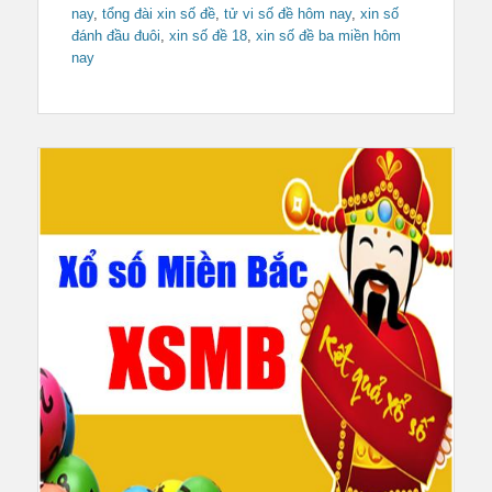
nay
,
tổng đài xin số đề
,
tử vi số đề hôm nay
,
xin số
đánh đầu đuôi
,
xin số đề 18
,
xin số đề ba miền hôm
nay