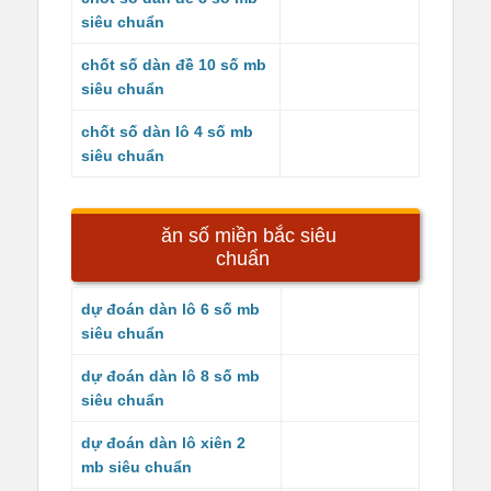
siêu chuẩn
chốt số dàn đề 10 số mb
siêu chuẩn
chốt số dàn lô 4 số mb
siêu chuẩn
ăn số miền bắc siêu
chuẩn
dự đoán dàn lô 6 số mb
siêu chuẩn
dự đoán dàn lô 8 số mb
siêu chuẩn
dự đoán dàn lô xiên 2
mb siêu chuẩn