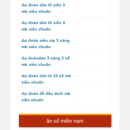
dự đoán dàn lô xiên 3
mb siêu chuẩn
dự đoán dàn lô xiên 4
mb siêu chuẩn
dự đoán siêu vip 3 càng
mb siêu chuẩn
dự đoándàn 3 càng 2 số
mb siêu chuẩn
dự đoán dàn lô 10 số mb
siêu chuẩn
dự đoán đề đầu đuôi mb
siêu chuẩn
ăn số miền nam