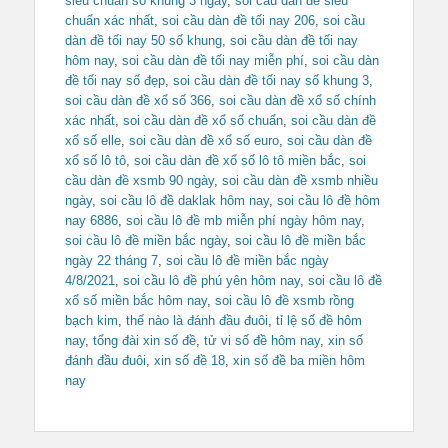
siêu chuẩn số khung 3 ngày
,
soi cầu dàn đề siêu
chuẩn xác nhất
,
soi cầu dàn đề tối nay 206
,
soi cầu
dàn đề tối nay 50 số khung
,
soi cầu dàn đề tối nay
hôm nay
,
soi cầu dàn đề tối nay miễn phí
,
soi cầu dàn
đề tối nay số đẹp
,
soi cầu dàn đề tối nay số khung 3
,
soi cầu dàn đề xổ số 366
,
soi cầu dàn đề xổ số chính
xác nhất
,
soi cầu dàn đề xổ số chuẩn
,
soi cầu dàn đề
xổ số elle
,
soi cầu dàn đề xổ số euro
,
soi cầu dàn đề
xổ số lô tô
,
soi cầu dàn đề xổ số lô tô miền bắc
,
soi
cầu dàn đề xsmb 90 ngày
,
soi cầu dàn đề xsmb nhiều
ngày
,
soi cầu lô đề daklak hôm nay
,
soi cầu lô đề hôm
nay 6886
,
soi cầu lô đề mb miễn phí ngày hôm nay
,
soi cầu lô đề miền bắc ngày
,
soi cầu lô đề miền bắc
ngày 22 tháng 7
,
soi cầu lô đề miền bắc ngày
4/8/2021
,
soi cầu lô đề phú yên hôm nay
,
soi cầu lô đề
xổ số miền bắc hôm nay
,
soi cầu lô đề xsmb rồng
bạch kim
,
thế nào là đánh đầu đuôi
,
tỉ lệ số đề hôm
nay
,
tổng đài xin số đề
,
tử vi số đề hôm nay
,
xin số
đánh đầu đuôi
,
xin số đề 18
,
xin số đề ba miền hôm
nay