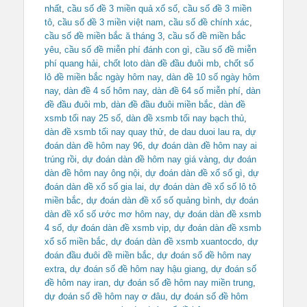
nhất
,
cầu số đề 3 miền quả xổ số
,
cầu số đề 3 miền
tô
,
cầu số đề 3 miền việt nam
,
cầu số đề chính xác
,
cầu số đề miền bắc ă tháng 3
,
cầu số đề miền bắc
yêu
,
cầu số đề miễn phí đánh con gì
,
cầu số đề miễn
phí quang hải
,
chốt loto dàn đề đầu đuôi mb
,
chốt số
lô đề miền bắc ngày hôm nay
,
dàn đề 10 số ngày hôm
nay
,
dàn đề 4 số hôm nay
,
dàn đề 64 số miễn phí
,
dàn
đề đầu đuôi mb
,
dàn đề đầu đuôi miền bắc
,
dàn đề
xsmb tối nay 25 số
,
dàn đề xsmb tối nay bạch thủ
,
dàn đề xsmb tối nay quay thử
,
de dau duoi lau ra
,
dự
đoán dàn đề hôm nay 96
,
dự đoán dàn đề hôm nay ai
trúng rồi
,
dự đoán dàn đề hôm nay giá vàng
,
dự đoán
dàn đề hôm nay ông nội
,
dự đoán dàn đề xổ số gì
,
dự
đoán dàn đề xổ số gia lai
,
dự đoán dàn đề xổ số lô tô
miền bắc
,
dự đoán dàn đề xổ số quảng bình
,
dự đoán
dàn đề xổ số ước mơ hôm nay
,
dự đoán dàn đề xsmb
4 số
,
dự đoán dàn đề xsmb vip
,
dự đoán dàn đề xsmb
xổ số miền bắc
,
dự đoán dàn đề xsmb xuantocdo
,
dự
đoán đầu đuôi đề miền bắc
,
dự đoán số đề hôm nay
extra
,
dự đoán số đề hôm nay hậu giang
,
dự đoán số
đề hôm nay iran
,
dự đoán số đề hôm nay miền trung
,
dự đoán số đề hôm nay ơ đâu
,
dự đoán số đề hôm