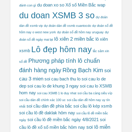
du doan xo so Xổ số Miền Bắc wap
đánh con gì
du doan XSMB 3 so
dự đoán
dàn đề xsmb vip
dự đoán dàn đề xsmb xuantocdo
dự đoán số đề
hôm nay o west new york
dự đoán số đề hôm nay uruguay
dự
lô xiên 2 miền bắc
lô xiên
đoán số đề ngày mai lạt
Lô đẹp hôm nay
xsmb
lắc sâm xin
Phương pháp tính lô chuẩn
số đề
đánh hàng ngày
Rồng Bạch Kim
soi
cau 3 mien
soi cau bach thu lo
soi cau lo de
dep
soi cau lo de khung 3 ngay
soi cau lo XSMB
hom nay
soi cau XSMB 1 lo duy nhat
soi cầu ba càng siêu víp
soi cầu dàn đề chính xác 100 uc
soi cầu dàn đề hôm nay uy tín
soi cầu dàn đề phía bắc
soi cầu lô kép xsmb
nhất
soi cầu lô đề daklak hôm nay
soi cầu lô đề miền bắc
soi cầu lô đề miền bắc ngày 4/8/2021
soi
ngày
soi lô miễn
cầu lô đề xổ số miền bắc hôm nay