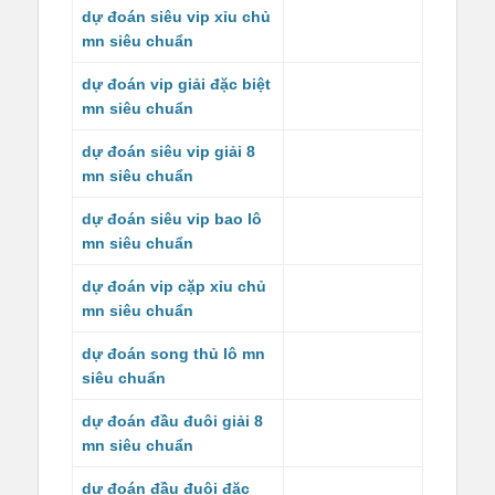
dự đoán siêu vip xỉu chủ
mn siêu chuẩn
dự đoán vip giải đặc biệt
mn siêu chuẩn
dự đoán siêu vip giải 8
mn siêu chuẩn
dự đoán siêu vip bao lô
mn siêu chuẩn
dự đoán vip cặp xỉu chủ
mn siêu chuẩn
dự đoán song thủ lô mn
siêu chuẩn
dự đoán đầu đuôi giải 8
mn siêu chuẩn
dự đoán đầu đuôi đặc