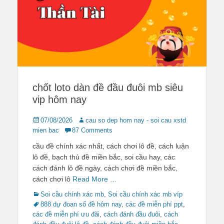
chốt loto dàn đề đầu đuôi mb siêu
vip hôm nay
Posted
Author
07/08/2026
cau so dep hom nay - soi cau xstd
on
mien bac
87 Comments
cầu đề chính xác nhất, cách chơi lô đề, cách luận
lô đề, bạch thủ đề miền bắc, soi cầu hay, các
cách đánh lô đề ngày, cách chơi đề miền bắc,
cách chơi lô
Read More …
Categories
Tags
Soi cầu chính xác mb
,
Soi cầu chính xác mb víp
888 dự đoan số đề hôm nay
,
các đề miễn phí ppt
,
các đề miễn phí ưu đãi
,
cách đánh đầu đuôi
,
cách