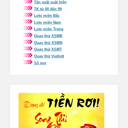
Tần suất xuất hiện
TK từ 00 đến 99
Loto miền Bắc
Loto miền Nam
Loto miền Trung
Quay thử XSMB
Quay thử XSMN
Quay thử XSMT
Quay thử Vietlott
Sổ mơ