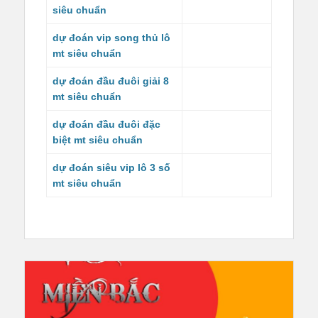
siêu chuẩn
dự đoán vip song thủ lô
mt siêu chuẩn
dự đoán đầu đuôi giải 8
mt siêu chuẩn
dự đoán đầu đuôi đặc
biệt mt siêu chuẩn
dự đoán siêu vip lô 3 số
mt siêu chuẩn