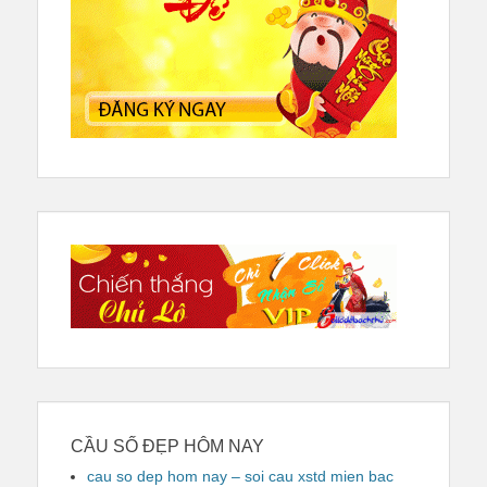
CẦU SỐ ĐẸP HÔM NAY
cau so dep hom nay – soi cau xstd mien bac