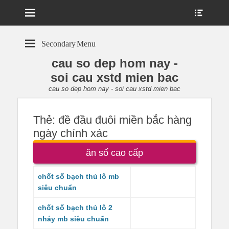
Menu
Show
Heade
Sideb
Conte
Secondary Menu
cau so dep hom nay -
soi cau xstd mien bac
cau so dep hom nay - soi cau xstd mien bac
Thẻ:
đề đầu đuôi miền bắc hàng
ngày chính xác
ăn số cao cấp
chốt số bạch thủ lô mb
siêu chuẩn
chốt số bạch thủ lô 2
nháy mb siêu chuẩn