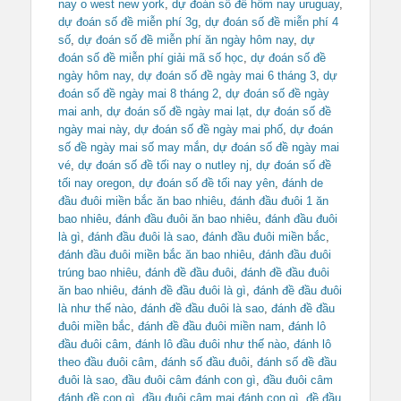
nay o west new york
,
dự đoán số đề hôm nay uruguay
,
dự đoán số đề miễn phí 3g
,
dự đoán số đề miễn phí 4
số
,
dự đoán số đề miễn phí ăn ngày hôm nay
,
dự
đoán số đề miễn phí giải mã số học
,
dự đoán số đề
ngày hôm nay
,
dự đoán số đề ngày mai 6 tháng 3
,
dự
đoán số đề ngày mai 8 tháng 2
,
dự đoán số đề ngày
mai anh
,
dự đoán số đề ngày mai lạt
,
dự đoán số đề
ngày mai này
,
dự đoán số đề ngày mai phố
,
dự đoán
số đề ngày mai số may mắn
,
dự đoán số đề ngày mai
vé
,
dự đoán số đề tối nay o nutley nj
,
dự đoán số đề
tối nay oregon
,
dự đoán số đề tối nay yên
,
đánh de
đầu đuôi miền bắc ăn bao nhiêu
,
đánh đầu đuôi 1 ăn
bao nhiêu
,
đánh đầu đuôi ăn bao nhiêu
,
đánh đầu đuôi
là gì
,
đánh đầu đuôi là sao
,
đánh đầu đuôi miền bắc
,
đánh đầu đuôi miền bắc ăn bao nhiêu
,
đánh đầu đuôi
trúng bao nhiêu
,
đánh đề đầu đuôi
,
đánh đề đầu đuôi
ăn bao nhiêu
,
đánh đề đầu đuôi là gì
,
đánh đề đầu đuôi
là như thế nào
,
đánh đề đầu đuôi là sao
,
đánh đề đầu
đuôi miền bắc
,
đánh đề đầu đuôi miền nam
,
đánh lô
đầu đuôi câm
,
đánh lô đầu đuôi như thế nào
,
đánh lô
theo đầu đuôi câm
,
đánh số đầu đuôi
,
đánh số đề đầu
đuôi là sao
,
đầu đuôi câm đánh con gì
,
đầu đuôi câm
đánh đề con gì
,
đầu đuôi câm mai đánh con gì
,
đề đầu