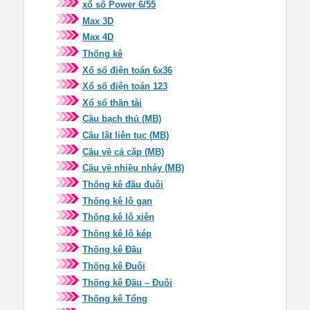
xổ số Power 6/55
Max 3D
Max 4D
Thống kê
Xổ số điện toán 6x36
Xổ số điện toán 123
Xổ số thần tài
Cầu bạch thủ (MB)
Cầu lật liên tục (MB)
Cầu về cả cặp (MB)
Cầu về nhiều nháy (MB)
Thống kê đầu đuôi
Thống kê lô gan
Thống kê lô xiên
Thống kê lô kép
Thống kê Đầu
Thống kê Đuôi
Thống kê Đầu – Đuôi
Thống kê Tổng