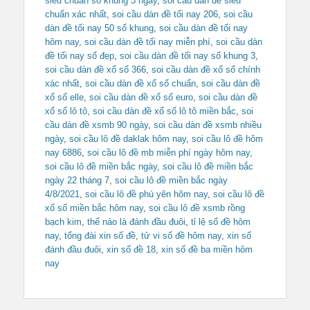
siêu chuẩn số khung 3 ngày
,
soi cầu dàn đề siêu
chuẩn xác nhất
,
soi cầu dàn đề tối nay 206
,
soi cầu
dàn đề tối nay 50 số khung
,
soi cầu dàn đề tối nay
hôm nay
,
soi cầu dàn đề tối nay miễn phí
,
soi cầu dàn
đề tối nay số đẹp
,
soi cầu dàn đề tối nay số khung 3
,
soi cầu dàn đề xổ số 366
,
soi cầu dàn đề xổ số chính
xác nhất
,
soi cầu dàn đề xổ số chuẩn
,
soi cầu dàn đề
xổ số elle
,
soi cầu dàn đề xổ số euro
,
soi cầu dàn đề
xổ số lô tô
,
soi cầu dàn đề xổ số lô tô miền bắc
,
soi
cầu dàn đề xsmb 90 ngày
,
soi cầu dàn đề xsmb nhiều
ngày
,
soi cầu lô đề daklak hôm nay
,
soi cầu lô đề hôm
nay 6886
,
soi cầu lô đề mb miễn phí ngày hôm nay
,
soi cầu lô đề miền bắc ngày
,
soi cầu lô đề miền bắc
ngày 22 tháng 7
,
soi cầu lô đề miền bắc ngày
4/8/2021
,
soi cầu lô đề phú yên hôm nay
,
soi cầu lô đề
xổ số miền bắc hôm nay
,
soi cầu lô đề xsmb rồng
bạch kim
,
thế nào là đánh đầu đuôi
,
tỉ lệ số đề hôm
nay
,
tổng đài xin số đề
,
tử vi số đề hôm nay
,
xin số
đánh đầu đuôi
,
xin số đề 18
,
xin số đề ba miền hôm
nay