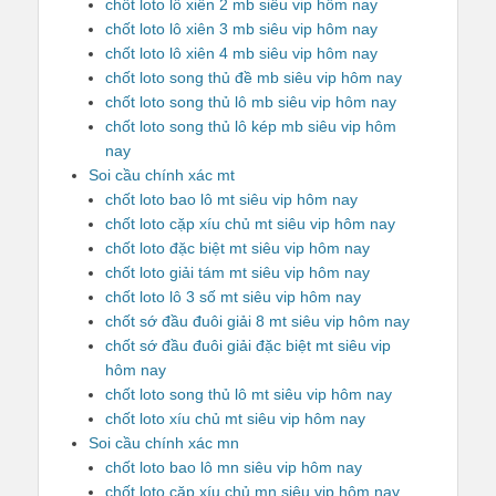
chốt loto lô xiên 2 mb siêu vip hôm nay
chốt loto lô xiên 3 mb siêu vip hôm nay
chốt loto lô xiên 4 mb siêu vip hôm nay
chốt loto song thủ đề mb siêu vip hôm nay
chốt loto song thủ lô mb siêu vip hôm nay
chốt loto song thủ lô kép mb siêu vip hôm
nay
Soi cầu chính xác mt
chốt loto bao lô mt siêu vip hôm nay
chốt loto cặp xíu chủ mt siêu vip hôm nay
chốt loto đặc biệt mt siêu vip hôm nay
chốt loto giải tám mt siêu vip hôm nay
chốt loto lô 3 số mt siêu vip hôm nay
chốt sớ đầu đuôi giải 8 mt siêu vip hôm nay
chốt sớ đầu đuôi giải đặc biệt mt siêu vip
hôm nay
chốt loto song thủ lô mt siêu vip hôm nay
chốt loto xíu chủ mt siêu vip hôm nay
Soi cầu chính xác mn
chốt loto bao lô mn siêu vip hôm nay
chốt loto cặp xíu chủ mn siêu vip hôm nay