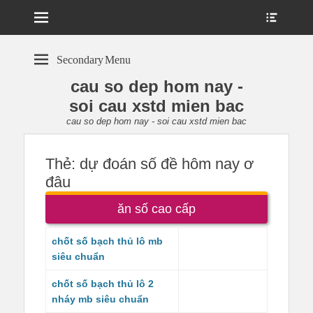
Menu
Show
Heade
Sideb
Conte
Secondary Menu
cau so dep hom nay -
soi cau xstd mien bac
cau so dep hom nay - soi cau xstd mien bac
Thẻ:
dự đoán số đề hôm nay ơ
đâu
ăn số cao cấp
chốt số bạch thủ lô mb
siêu chuẩn
chốt số bạch thủ lô 2
nháy mb siêu chuẩn