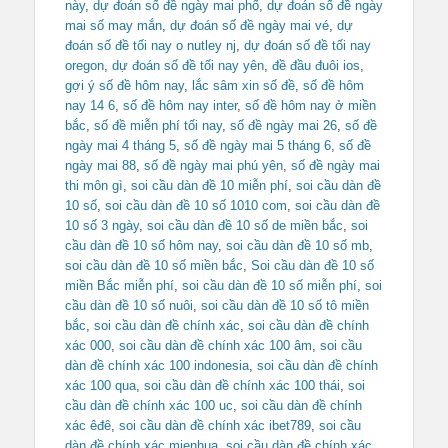
này
,
dự đoán số đề ngày mai phố
,
dự đoán số đề ngày
mai số may mắn
,
dự đoán số đề ngày mai vé
,
dự
đoán số đề tối nay o nutley nj
,
dự đoán số đề tối nay
oregon
,
dự đoán số đề tối nay yên
,
đề đầu đuôi ios
,
gợi ý số đề hôm nay
,
lắc sâm xin số đề
,
số đề hôm
nay 14 6
,
số đề hôm nay inter
,
số đề hôm nay ở miền
bắc
,
số đề miễn phí tối nay
,
số đề ngày mai 26
,
số đề
ngày mai 4 tháng 5
,
số đề ngày mai 5 tháng 6
,
số đề
ngày mai 88
,
số đề ngày mai phú yên
,
số đề ngày mai
thi môn gì
,
soi cầu dàn đề 10 miễn phí
,
soi cầu dàn đề
10 số
,
soi cầu dàn đề 10 số 1010 com
,
soi cầu dàn đề
10 số 3 ngày
,
soi cầu dàn đề 10 số de miền bắc
,
soi
cầu dàn đề 10 số hôm nay
,
soi cầu dàn đề 10 số mb
,
soi cầu dàn đề 10 số miền bắc
,
Soi cầu dàn đề 10 số
miền Bắc miễn phí
,
soi cầu dàn đề 10 số miễn phí
,
soi
cầu dàn đề 10 số nuôi
,
soi cầu dàn đề 10 số tô miền
bắc
,
soi cầu dàn đề chính xác
,
soi cầu dàn đề chính
xác 000
,
soi cầu dàn đề chính xác 100 âm
,
soi cầu
dàn đề chính xác 100 indonesia
,
soi cầu dàn đề chính
xác 100 qua
,
soi cầu dàn đề chính xác 100 thái
,
soi
cầu dàn đề chính xác 100 uc
,
soi cầu dàn đề chính
xác êđê
,
soi cầu dàn đề chính xác ibet789
,
soi cầu
dàn đề chính xác mienhua
,
soi cầu dàn đề chính xác