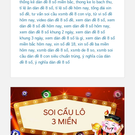
thống kê dàn đề 8 số miền bắc
,
thong ke lo bach thu
,
tỉ lệ ăn dàn đề 8 số
,
tỉ lệ số đề hôm nay
,
tổng đài xin
số đề
,
tư vấn soi cầu xsmb đề 8 con víp
,
tử vi số đề
hôm nay
,
video dàn đề 8 số đề
,
xem dàn đề 8 số
,
xem
dàn đề 8 số đề hôm nay
,
xem dàn đề 8 số hôm nay
,
xem dàn đề 8 số khung 2 ngày
,
xem dàn đề 8 số
khung 3 ngày
,
xem dàn đề 8 số là gì
,
xem dàn đề 8 số
miền bắc hôm nay
,
xin số đề 18
,
xin số đề ba miền
hôm nay
,
xsmb dàn đề 8 số
,
xsmb de 8 so
,
xsmb soi
cầu dàn đề 8 con siêu chuẩn trúng
,
ý nghĩa của dàn
đề 8 số
,
ý nghĩa dàn đề 8 số