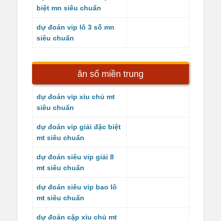
biệt mn siêu chuẩn
dự đoán vip lô 3 số mn
siêu chuẩn
ăn số miền trung
dự đoán vip xỉu chủ mt
siêu chuẩn
dự đoán vip giải đặc biệt
mt siêu chuẩn
dự đoán siêu vip giải 8
mt siêu chuẩn
dự đoán siêu vip bao lô
mt siêu chuẩn
dự đoán cặp xỉu chủ mt