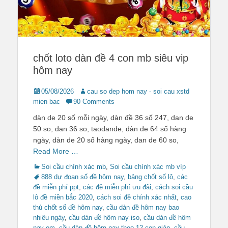
chốt loto dàn đề 4 con mb siêu vip
hôm nay
Posted
Author
05/08/2026
cau so dep hom nay - soi cau xstd
on
mien bac
90 Comments
dàn de 20 số mỗi ngày, dàn đề 36 số 247, dan de
50 so, dan 36 so, taodande, dàn de 64 số hàng
ngày, dàn de 20 số hàng ngày, dan de 60 so,
Read More …
Categories
Tags
Soi cầu chính xác mb
,
Soi cầu chính xác mb víp
888 dự đoan số đề hôm nay
,
bảng chốt số lô
,
các
đề miễn phí ppt
,
các đề miễn phí ưu đãi
,
cách soi cầu
lô đề miền bắc 2020
,
cách soi đề chính xác nhất
,
cao
thủ chốt số đề hôm nay
,
cầu dàn đề hôm nay bao
nhiêu ngày
,
cầu dàn đề hôm nay iso
,
cầu dàn đề hôm
nay om
,
cầu dàn đề hôm nay theo 12 con giáp
,
cầu