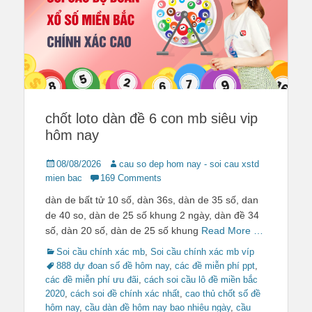
chốt loto dàn đề 6 con mb siêu vip
hôm nay
Posted
Author
08/08/2026
cau so dep hom nay - soi cau xstd
on
mien bac
169 Comments
dàn de bất tử 10 số, dàn 36s, dàn de 35 số, dan
de 40 so, dàn de 25 số khung 2 ngày, dàn đề 34
số, dàn 20 số, dàn de 25 số khung
Read More …
Categories
Tags
Soi cầu chính xác mb
,
Soi cầu chính xác mb víp
888 dự đoan số đề hôm nay
,
các đề miễn phí ppt
,
các đề miễn phí ưu đãi
,
cách soi cầu lô đề miền bắc
2020
,
cách soi đề chính xác nhất
,
cao thủ chốt số đề
hôm nay
,
cầu dàn đề hôm nay bao nhiêu ngày
,
cầu