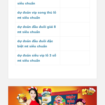
siêu chuẩn
dự đoán vip song thủ lô
mt siêu chuẩn
dự đoán đầu đuôi giải 8
mt siêu chuẩn
dự đoán đầu đuôi đặc
biệt mt siêu chuẩn
dự đoán siêu vip lô 3 số
mt siêu chuẩn