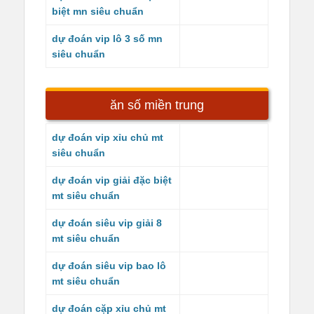
biệt mn siêu chuẩn
dự đoán vip lô 3 số mn
siêu chuẩn
ăn số miền trung
dự đoán vip xỉu chủ mt
siêu chuẩn
dự đoán vip giải đặc biệt
mt siêu chuẩn
dự đoán siêu vip giải 8
mt siêu chuẩn
dự đoán siêu vip bao lô
mt siêu chuẩn
dự đoán cặp xỉu chủ mt