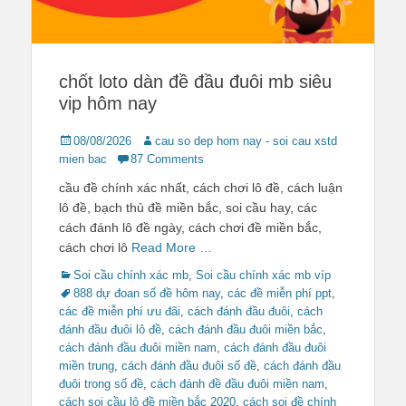
chốt loto dàn đề đầu đuôi mb siêu
vip hôm nay
Posted
Author
08/08/2026
cau so dep hom nay - soi cau xstd
on
mien bac
87 Comments
cầu đề chính xác nhất, cách chơi lô đề, cách luận
lô đề, bạch thủ đề miền bắc, soi cầu hay, các
cách đánh lô đề ngày, cách chơi đề miền bắc,
cách chơi lô
Read More …
Categories
Tags
Soi cầu chính xác mb
,
Soi cầu chính xác mb víp
888 dự đoan số đề hôm nay
,
các đề miễn phí ppt
,
các đề miễn phí ưu đãi
,
cách đánh đầu đuôi
,
cách
đánh đầu đuôi lô đề
,
cách đánh đầu đuôi miền bắc
,
cách đánh đầu đuôi miền nam
,
cách đánh đầu đuôi
miền trung
,
cách đánh đầu đuôi số đề
,
cách đánh đầu
đuôi trong số đề
,
cách đánh đề đầu đuôi miền nam
,
cách soi cầu lô đề miền bắc 2020
,
cách soi đề chính