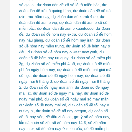
số gia lai
,
dự đoán dàn đề xổ số lô tô miền bắc
,
dự
đoán dàn đề xổ số quảng bình
,
dự đoán dàn đề xổ số
ước mơ hôm nay
,
dự đoán dàn đề xsmb 4 số
,
dự
đoán dàn đề xsmb vip
,
dự đoán dàn đề xsmb xổ số
miền bắc
,
dự đoán dàn đề xsmb xuantocdo
,
dự đoán
đề
,
dự đoán số đề hôm nay extra
,
dự đoán số đề hôm
nay hậu giang
,
dự đoán số đề hôm nay iran
,
dự đoán
số đề hôm nay miền trung
,
dự đoán số đề hôm nay ơ
đâu
,
dự đoán số đề hôm nay o west new york
,
dự
đoán số đề hôm nay uruguay
,
dự đoán số đề miễn phí
3g
,
dự đoán số đề miễn phí 4 số
,
dự đoán số đề miễn
phí ăn ngày hôm nay
,
dự đoán số đề miễn phí giải mã
số học
,
dự đoán số đề ngày hôm nay
,
dự đoán số đề
ngày mai 6 tháng 3
,
dự đoán số đề ngày mai 8 tháng
2
,
dự đoán số đề ngày mai anh
,
dự đoán số đề ngày
mai lạt
,
dự đoán số đề ngày mai này
,
dự đoán số đề
ngày mai phố
,
dự đoán số đề ngày mai số may mắn
,
dự đoán số đề ngày mai vé
,
dự đoán số đề tối nay o
nutley nj
,
dự đoán số đề tối nay oregon
,
dự đoán số
đề tối nay yên
,
đề đầu đuôi ios
,
gợi ý số đề hôm nay
,
lắc sâm xin số đề
,
số đề hôm nay 14 6
,
số đề hôm
nay inter
,
số đề hôm nay ở miền bắc
,
số đề miễn phí