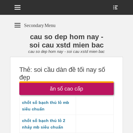
Menu
Show
Heade
Sideb
Conte
Secondary Menu
cau so dep hom nay -
soi cau xstd mien bac
cau so dep hom nay - soi cau xstd mien bac
Thẻ:
soi cầu dàn đề tối nay số
đẹp
ăn số cao cấp
chốt số bạch thủ lô mb
siêu chuẩn
chốt số bạch thủ lô 2
nháy mb siêu chuẩn