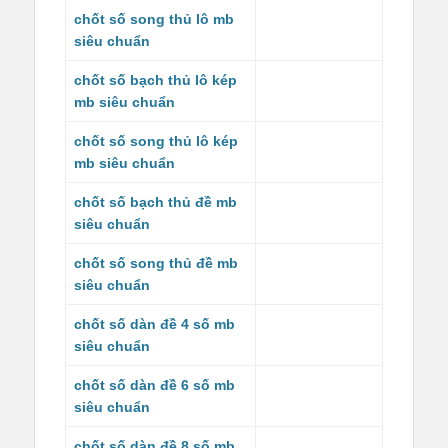
chốt số song thủ lô mb
siêu chuẩn
chốt số bạch thủ lô kép
mb siêu chuẩn
chốt số song thủ lô kép
mb siêu chuẩn
chốt số bạch thủ đề mb
siêu chuẩn
chốt số song thủ đề mb
siêu chuẩn
chốt số dàn đề 4 số mb
siêu chuẩn
chốt số dàn đề 6 số mb
siêu chuẩn
chốt số dàn đề 8 số mb