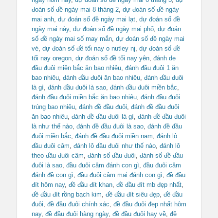
đoán số đề ngày mai 8 tháng 2
,
dự đoán số đề ngày
mai anh
,
dự đoán số đề ngày mai lạt
,
dự đoán số đề
ngày mai này
,
dự đoán số đề ngày mai phố
,
dự đoán
số đề ngày mai số may mắn
,
dự đoán số đề ngày mai
vé
,
dự đoán số đề tối nay o nutley nj
,
dự đoán số đề
tối nay oregon
,
dự đoán số đề tối nay yên
,
đánh de
đầu đuôi miền bắc ăn bao nhiêu
,
đánh đầu đuôi 1 ăn
bao nhiêu
,
đánh đầu đuôi ăn bao nhiêu
,
đánh đầu đuôi
là gì
,
đánh đầu đuôi là sao
,
đánh đầu đuôi miền bắc
,
đánh đầu đuôi miền bắc ăn bao nhiêu
,
đánh đầu đuôi
trúng bao nhiêu
,
đánh đề đầu đuôi
,
đánh đề đầu đuôi
ăn bao nhiêu
,
đánh đề đầu đuôi là gì
,
đánh đề đầu đuôi
là như thế nào
,
đánh đề đầu đuôi là sao
,
đánh đề đầu
đuôi miền bắc
,
đánh đề đầu đuôi miền nam
,
đánh lô
đầu đuôi câm
,
đánh lô đầu đuôi như thế nào
,
đánh lô
theo đầu đuôi câm
,
đánh số đầu đuôi
,
đánh số đề đầu
đuôi là sao
,
đầu đuôi câm đánh con gì
,
đầu đuôi câm
đánh đề con gì
,
đầu đuôi câm mai đánh con gì
,
đề đầu
đít hôm nay
,
đề đầu đít khan
,
đề đầu đít mb đẹp nhất
,
đề đầu đít rồng bạch kim
,
đề đầu đít siêu đẹp
,
đề đầu
đuôi
,
đề đầu đuôi chính xác
,
đề đầu đuôi đẹp nhất hôm
nay
,
đề đầu đuôi hàng ngày
,
đề đầu đuôi hay về
,
đề