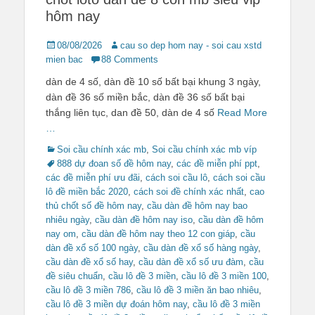
hôm nay
Posted
Author
08/08/2026
cau so dep hom nay - soi cau xstd
on
mien bac
88 Comments
dàn de 4 số, dàn đề 10 số bất bại khung 3 ngày,
dàn đề 36 số miền bắc, dàn đề 36 số bất bại
thắng liên tục, dan đề 50, dàn de 4 số
Read More
…
Categories
Tags
Soi cầu chính xác mb
,
Soi cầu chính xác mb víp
888 dự đoan số đề hôm nay
,
các đề miễn phí ppt
,
các đề miễn phí ưu đãi
,
cách soi cầu lô
,
cách soi cầu
lô đề miền bắc 2020
,
cách soi đề chính xác nhất
,
cao
thủ chốt số đề hôm nay
,
cầu dàn đề hôm nay bao
nhiêu ngày
,
cầu dàn đề hôm nay iso
,
cầu dàn đề hôm
nay om
,
cầu dàn đề hôm nay theo 12 con giáp
,
cầu
dàn đề xổ số 100 ngày
,
cầu dàn đề xổ số hàng ngày
,
cầu dàn đề xổ số hay
,
cầu dàn đề xổ số ưu đàm
,
cầu
đề siêu chuẩn
,
cầu lô đề 3 miền
,
cầu lô đề 3 miền 100
,
cầu lô đề 3 miền 786
,
cầu lô đề 3 miền ăn bao nhiêu
,
cầu lô đề 3 miền dự đoán hôm nay
,
cầu lô đề 3 miền