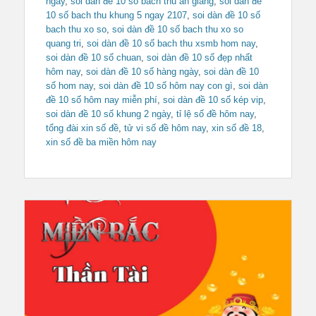
ngay
,
soi dàn đề 10 số bach thu an giang
,
soi dàn đề
10 số bach thu khung 5 ngay 2107
,
soi dàn đề 10 số
bach thu xo so
,
soi dàn đề 10 số bach thu xo so
quang tri
,
soi dàn đề 10 số bach thu xsmb hom nay
,
soi dàn đề 10 số chuan
,
soi dàn đề 10 số đẹp nhất
hôm nay
,
soi dàn đề 10 số hàng ngày
,
soi dàn đề 10
số hom nay
,
soi dàn đề 10 số hôm nay con gì
,
soi dàn
đề 10 số hôm nay miễn phí
,
soi dàn đề 10 số kép vip
,
soi dàn đề 10 số khung 2 ngày
,
tỉ lệ số đề hôm nay
,
tổng đài xin số đề
,
tử vi số đề hôm nay
,
xin số đề 18
,
xin số đề ba miền hôm nay