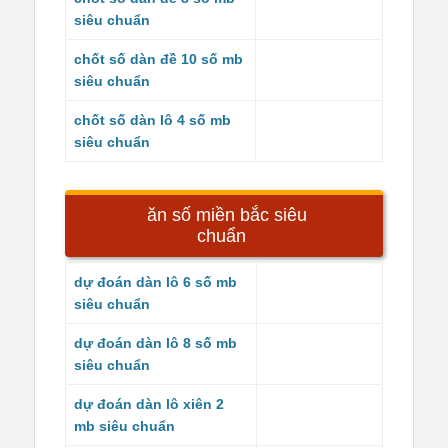
siêu chuẩn
chốt số dàn đề 10 số mb
siêu chuẩn
chốt số dàn lô 4 số mb
siêu chuẩn
ăn số miền bắc siêu
chuẩn
dự đoán dàn lô 6 số mb
siêu chuẩn
dự đoán dàn lô 8 số mb
siêu chuẩn
dự đoán dàn lô xiên 2
mb siêu chuẩn