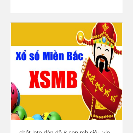
chốt loto dàn đề 8 con mb siêu vip