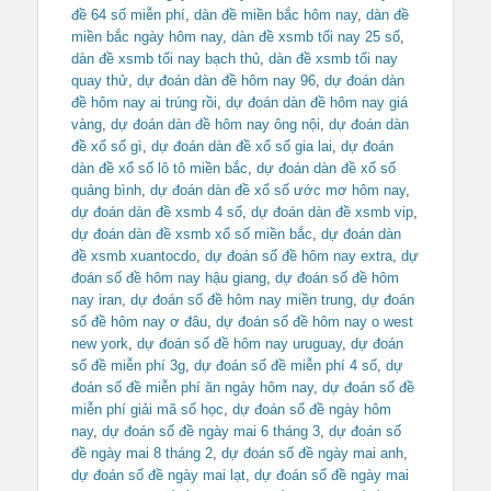
đề 64 số miễn phí
,
dàn đề miền bắc hôm nay
,
dàn đề
miền bắc ngày hôm nay
,
dàn đề xsmb tối nay 25 số
,
dàn đề xsmb tối nay bạch thủ
,
dàn đề xsmb tối nay
quay thử
,
dự đoán dàn đề hôm nay 96
,
dự đoán dàn
đề hôm nay ai trúng rồi
,
dự đoán dàn đề hôm nay giá
vàng
,
dự đoán dàn đề hôm nay ông nội
,
dự đoán dàn
đề xổ số gì
,
dự đoán dàn đề xổ số gia lai
,
dự đoán
dàn đề xổ số lô tô miền bắc
,
dự đoán dàn đề xổ số
quảng bình
,
dự đoán dàn đề xổ số ước mơ hôm nay
,
dự đoán dàn đề xsmb 4 số
,
dự đoán dàn đề xsmb vip
,
dự đoán dàn đề xsmb xổ số miền bắc
,
dự đoán dàn
đề xsmb xuantocdo
,
dự đoán số đề hôm nay extra
,
dự
đoán số đề hôm nay hậu giang
,
dự đoán số đề hôm
nay iran
,
dự đoán số đề hôm nay miền trung
,
dự đoán
số đề hôm nay ơ đâu
,
dự đoán số đề hôm nay o west
new york
,
dự đoán số đề hôm nay uruguay
,
dự đoán
số đề miễn phí 3g
,
dự đoán số đề miễn phí 4 số
,
dự
đoán số đề miễn phí ăn ngày hôm nay
,
dự đoán số đề
miễn phí giải mã số học
,
dự đoán số đề ngày hôm
nay
,
dự đoán số đề ngày mai 6 tháng 3
,
dự đoán số
đề ngày mai 8 tháng 2
,
dự đoán số đề ngày mai anh
,
dự đoán số đề ngày mai lạt
,
dự đoán số đề ngày mai