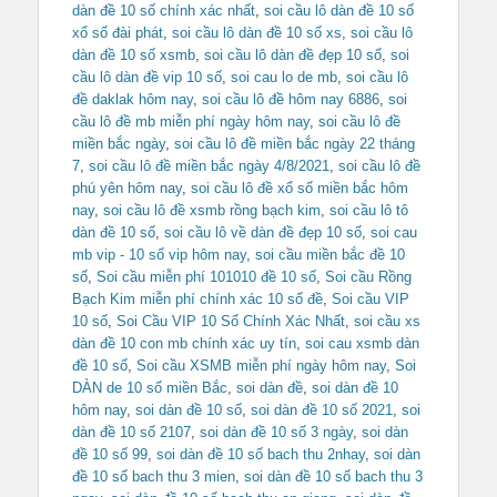
dàn đề 10 số chính xác nhất
,
soi cầu lô dàn đề 10 số
xổ số đài phát
,
soi cầu lô dàn đề 10 số xs
,
soi cầu lô
dàn đề 10 số xsmb
,
soi cầu lô dàn đề đẹp 10 số
,
soi
cầu lô dàn đề vip 10 số
,
soi cau lo de mb
,
soi cầu lô
đề daklak hôm nay
,
soi cầu lô đề hôm nay 6886
,
soi
cầu lô đề mb miễn phí ngày hôm nay
,
soi cầu lô đề
miền bắc ngày
,
soi cầu lô đề miền bắc ngày 22 tháng
7
,
soi cầu lô đề miền bắc ngày 4/8/2021
,
soi cầu lô đề
phú yên hôm nay
,
soi cầu lô đề xổ số miền bắc hôm
nay
,
soi cầu lô đề xsmb rồng bạch kim
,
soi cầu lô tô
dàn đề 10 số
,
soi cầu lô về dàn đề đẹp 10 số
,
soi cau
mb vip - 10 số vip hôm nay
,
soi cầu miền bắc đề 10
số
,
Soi cầu miễn phí 101010 đề 10 số
,
Soi cầu Rồng
Bạch Kim miễn phí chính xác 10 số đề
,
Soi cầu VIP
10 số
,
Soi Cầu VIP 10 Số Chính Xác Nhất
,
soi cầu xs
dàn đề 10 con mb chính xác uy tín
,
soi cau xsmb dàn
đề 10 số
,
Soi cầu XSMB miễn phí ngày hôm nay
,
Soi
DÀN de 10 số miền Bắc
,
soi dàn đề
,
soi dàn đề 10
hôm nay
,
soi dàn đề 10 số
,
soi dàn đề 10 số 2021
,
soi
dàn đề 10 số 2107
,
soi dàn đề 10 số 3 ngày
,
soi dàn
đề 10 số 99
,
soi dàn đề 10 số bach thu 2nhay
,
soi dàn
đề 10 số bach thu 3 mien
,
soi dàn đề 10 số bach thu 3