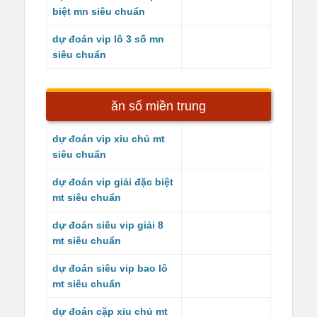
biệt mn siêu chuẩn
dự đoán vip lô 3 số mn
siêu chuẩn
ăn số miền trung
dự đoán vip xỉu chủ mt
siêu chuẩn
dự đoán vip giải đặc biệt
mt siêu chuẩn
dự đoán siêu vip giải 8
mt siêu chuẩn
dự đoán siêu vip bao lô
mt siêu chuẩn
dự đoán cặp xỉu chủ mt