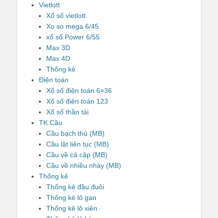
Vietlott
Xổ số vietlott
Xo so mega 6/45
xổ số Power 6/55
Max 3D
Max 4D
Thống kê
Điện toán
Xổ số điện toán 6×36
Xổ số điện toán 123
Xổ số thần tài
TK Cầu
Cầu bạch thủ (MB)
Cầu lật liên tục (MB)
Cầu về cả cặp (MB)
Cầu về nhiều nháy (MB)
Thống kê
Thống kê đầu đuôi
Thống kê lô gan
Thống kê lô xiên