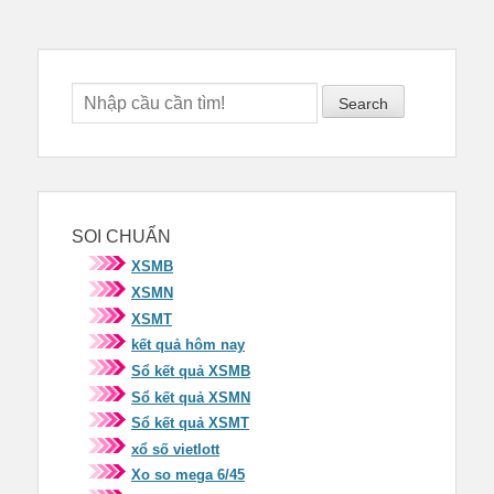
Search
SOI CHUẨN
XSMB
XSMN
XSMT
kết quả hôm nay
Sổ kết quả XSMB
Sổ kết quả XSMN
Sổ kết quả XSMT
xổ số vietlott
Xo so mega 6/45