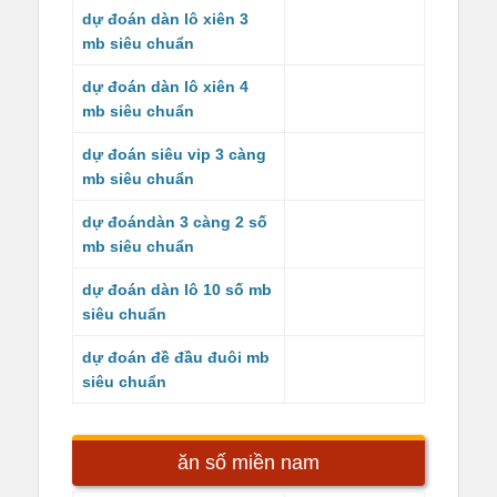
dự đoán dàn lô xiên 3
mb siêu chuẩn
dự đoán dàn lô xiên 4
mb siêu chuẩn
dự đoán siêu vip 3 càng
mb siêu chuẩn
dự đoándàn 3 càng 2 số
mb siêu chuẩn
dự đoán dàn lô 10 số mb
siêu chuẩn
dự đoán đề đầu đuôi mb
siêu chuẩn
ăn số miền nam