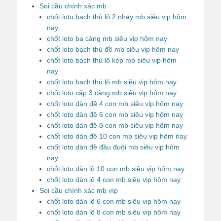
Soi cầu chính xác mb
chốt loto bạch thủ lô 2 nháy mb siêu vip hôm
nay
chốt loto ba càng mb siêu vip hôm nay
chốt loto bạch thủ đề mb siêu vip hôm nay
chốt loto bạch thủ lô kép mb siêu vip hôm
nay
chốt loto bạch thủ lô mb siêu vip hôm nay
chốt loto cặp 3 càng mb siêu vip hôm nay
chốt loto dàn đề 4 con mb siêu vip hôm nay
chốt loto dàn đề 6 con mb siêu vip hôm nay
chốt loto dàn đề 8 con mb siêu vip hôm nay
chốt loto dàn đề 10 con mb siêu vip hôm nay
chốt loto dàn đề đầu đuôi mb siêu vip hôm
nay
chốt loto dàn lô 10 con mb siêu vip hôm nay
chốt loto dàn lô 4 con mb siêu vip hôm nay
Soi cầu chính xác mb víp
chốt loto dàn lô 6 con mb siêu vip hôm nay
chốt loto dàn lô 8 con mb siêu vip hôm nay