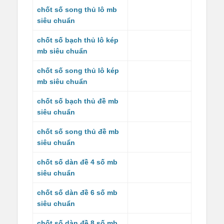
chốt số song thủ lô mb
siêu chuẩn
chốt số bạch thủ lô kép
mb siêu chuẩn
chốt số song thủ lô kép
mb siêu chuẩn
chốt số bạch thủ đề mb
siêu chuẩn
chốt số song thủ đề mb
siêu chuẩn
chốt số dàn đề 4 số mb
siêu chuẩn
chốt số dàn đề 6 số mb
siêu chuẩn
chốt số dàn đề 8 số mb