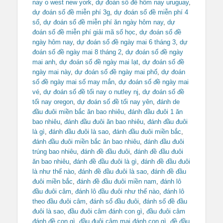
nay o west new york
,
dự đoán số đề hôm nay uruguay
,
dự đoán số đề miễn phí 3g
,
dự đoán số đề miễn phí 4
số
,
dự đoán số đề miễn phí ăn ngày hôm nay
,
dự
đoán số đề miễn phí giải mã số học
,
dự đoán số đề
ngày hôm nay
,
dự đoán số đề ngày mai 6 tháng 3
,
dự
đoán số đề ngày mai 8 tháng 2
,
dự đoán số đề ngày
mai anh
,
dự đoán số đề ngày mai lạt
,
dự đoán số đề
ngày mai này
,
dự đoán số đề ngày mai phố
,
dự đoán
số đề ngày mai số may mắn
,
dự đoán số đề ngày mai
vé
,
dự đoán số đề tối nay o nutley nj
,
dự đoán số đề
tối nay oregon
,
dự đoán số đề tối nay yên
,
đánh de
đầu đuôi miền bắc ăn bao nhiêu
,
đánh đầu đuôi 1 ăn
bao nhiêu
,
đánh đầu đuôi ăn bao nhiêu
,
đánh đầu đuôi
là gì
,
đánh đầu đuôi là sao
,
đánh đầu đuôi miền bắc
,
đánh đầu đuôi miền bắc ăn bao nhiêu
,
đánh đầu đuôi
trúng bao nhiêu
,
đánh đề đầu đuôi
,
đánh đề đầu đuôi
ăn bao nhiêu
,
đánh đề đầu đuôi là gì
,
đánh đề đầu đuôi
là như thế nào
,
đánh đề đầu đuôi là sao
,
đánh đề đầu
đuôi miền bắc
,
đánh đề đầu đuôi miền nam
,
đánh lô
đầu đuôi câm
,
đánh lô đầu đuôi như thế nào
,
đánh lô
theo đầu đuôi câm
,
đánh số đầu đuôi
,
đánh số đề đầu
đuôi là sao
,
đầu đuôi câm đánh con gì
,
đầu đuôi câm
đánh đề con gì
,
đầu đuôi câm mai đánh con gì
,
đề đầu