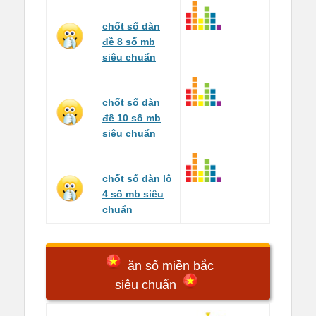
chốt số dàn
đề 8 số mb
siêu chuẩn
chốt số dàn
đề 10 số mb
siêu chuẩn
chốt số dàn lô
4 số mb siêu
chuẩn
ăn số miền bắc
siêu chuẩn