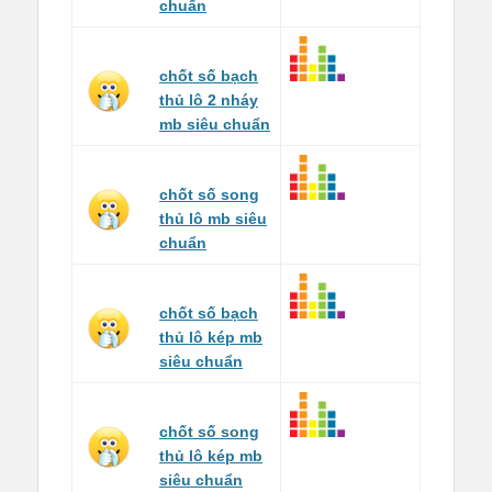
chuẩn
chốt số bạch
thủ lô 2 nháy
mb siêu chuẩn
chốt số song
thủ lô mb siêu
chuẩn
chốt số bạch
thủ lô kép mb
siêu chuẩn
chốt số song
thủ lô kép mb
siêu chuẩn