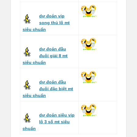
dự đoán vip
song thủ lô mt
siêu chuẩn
dự đoán đầu
đuôi giải 8 mt
siêu chuẩn
dự đoán đầu
đuôi đặc biệt mt
siêu chuẩn
dự đoán siêu vip
lô 3 số mt siêu
chuẩn