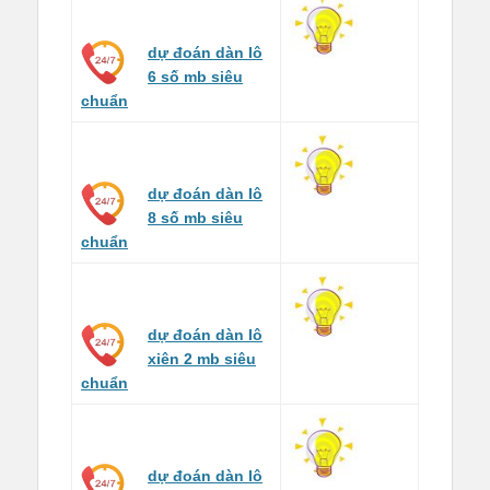
dự đoán dàn lô
6 số mb siêu
chuẩn
dự đoán dàn lô
8 số mb siêu
chuẩn
dự đoán dàn lô
xiên 2 mb siêu
chuẩn
dự đoán dàn lô