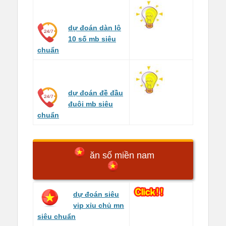
dự đoán dàn lô
10 số mb siêu
chuẩn
dự đoán đề đầu
đuôi mb siêu
chuẩn
ăn số miền nam
dự đoán siêu
vip xỉu chủ mn
siêu chuẩn