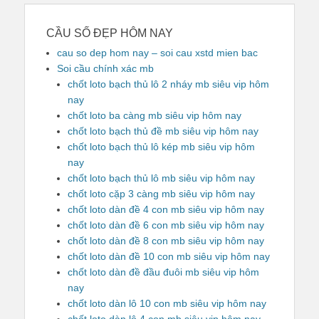
CẦU SỐ ĐẸP HÔM NAY
cau so dep hom nay – soi cau xstd mien bac
Soi cầu chính xác mb
chốt loto bạch thủ lô 2 nháy mb siêu vip hôm
nay
chốt loto ba càng mb siêu vip hôm nay
chốt loto bạch thủ đề mb siêu vip hôm nay
chốt loto bạch thủ lô kép mb siêu vip hôm
nay
chốt loto bạch thủ lô mb siêu vip hôm nay
chốt loto cặp 3 càng mb siêu vip hôm nay
chốt loto dàn đề 4 con mb siêu vip hôm nay
chốt loto dàn đề 6 con mb siêu vip hôm nay
chốt loto dàn đề 8 con mb siêu vip hôm nay
chốt loto dàn đề 10 con mb siêu vip hôm nay
chốt loto dàn đề đầu đuôi mb siêu vip hôm
nay
chốt loto dàn lô 10 con mb siêu vip hôm nay
chốt loto dàn lô 4 con mb siêu vip hôm nay