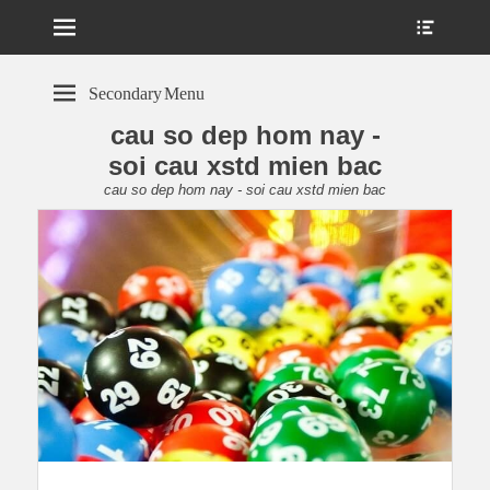
Menu
Show
Heade
Sideb
Conte
Secondary Menu
cau so dep hom nay -
soi cau xstd mien bac
cau so dep hom nay - soi cau xstd mien bac