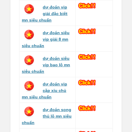
dự đoán vip
giải đặc biệt
mn siêu chuẩn
dự đoán siêu
vip giải 8 mn
siêu chuẩn
dự đoán siêu
vip bao lô mn
siêu chuẩn
dự đoán vip
cặp xỉu chủ
mn siêu chuẩn
dự đoán song
thủ lô mn siêu
chuẩn