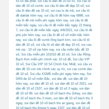
xổ số đài phát
,
soi cầu lô dàn đề 10 số xs
,
soi cầu lô
dàn đề 10 số xsmb
,
soi cầu lô dàn đề đẹp 10 số
,
soi
cầu lô dàn đề vip 10 số
,
soi cau lo de mb
,
soi cầu lô
đề daklak hôm nay
,
soi cầu lô đề hôm nay 6886
,
soi
cầu lô đề mb miễn phí ngày hôm nay
,
soi cầu lô đề
miền bắc ngày
,
soi cầu lô đề miền bắc ngày 22 tháng
7
,
soi cầu lô đề miền bắc ngày 4/8/2021
,
soi cầu lô đề
phú yên hôm nay
,
soi cầu lô đề xổ số miền bắc hôm
nay
,
soi cầu lô đề xsmb rồng bạch kim
,
soi cầu lô tô
dàn đề 10 số
,
soi cầu lô về dàn đề đẹp 10 số
,
soi cau
mb vip - 10 số vip hôm nay
,
soi cầu miền bắc đề 10
số
,
Soi cầu miễn phí 101010 đề 10 số
,
Soi cầu Rồng
Bạch Kim miễn phí chính xác 10 số đề
,
Soi cầu VIP
10 số
,
Soi Cầu VIP 10 Số Chính Xác Nhất
,
soi cầu xs
dàn đề 10 con mb chính xác uy tín
,
soi cau xsmb dàn
đề 10 số
,
Soi cầu XSMB miễn phí ngày hôm nay
,
Soi
DÀN de 10 số miền Bắc
,
soi dàn đề
,
soi dàn đề 10
hôm nay
,
soi dàn đề 10 số
,
soi dàn đề 10 số 2021
,
soi
dàn đề 10 số 2107
,
soi dàn đề 10 số 3 ngày
,
soi dàn
đề 10 số 99
,
soi dàn đề 10 số bach thu 2nhay
,
soi dàn
đề 10 số bach thu 3 mien
,
soi dàn đề 10 số bach thu 3
ngay
,
soi dàn đề 10 số bach thu an giang
,
soi dàn đề
10 số bach thu khung 5 ngay 2107
,
soi dàn đề 10 số