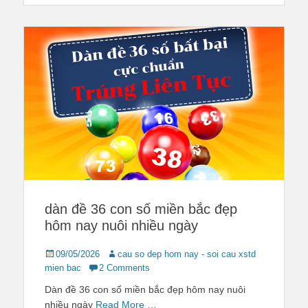
dàn đề 36 con số miền bắc đẹp
hôm nay nuôi nhiều ngày
Posted
Author
09/05/2026
cau so dep hom nay - soi cau xstd
on
mien bac
2 Comments
Dàn đề 36 con số miền bắc đẹp hôm nay nuôi
nhiều ngày
Read More …