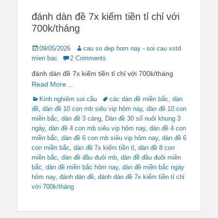
đánh dàn đề 7x kiếm tiền tỉ chỉ với
700k/tháng
Posted
Author
09/05/2026
cau so dep hom nay - soi cau xstd
on
mien bac
2 Comments
đánh dàn đề 7x kiếm tiền tỉ chỉ với 700k/tháng
Read More …
Categories
Tags
Kinh nghiêm soi cầu
các dàn đề miền bắc
,
dàn
đề
,
dàn đề 10 con mb siêu vip hôm nay
,
dàn đề 10 con
miền bắc
,
dàn đề 3 càng
,
Dàn đề 30 số nuôi khung 3
ngày
,
dàn đề 4 con mb siêu vip hôm nay
,
dàn đề 4 con
miền bắc
,
dàn đề 6 con mb siêu vip hôm nay
,
dàn đề 6
con miền bắc
,
dàn đề 7x kiếm tiền tỉ
,
dàn đề 8 con
miền bắc
,
dàn đề đầu đuôi mb
,
dàn đề đầu đuôi miền
bắc
,
dàn đề miền bắc hôm nay
,
dàn đề miền bắc ngày
hôm nay
,
đánh dàn đề
,
đánh dàn đề 7x kiếm tiền tỉ chỉ
với 700k/tháng