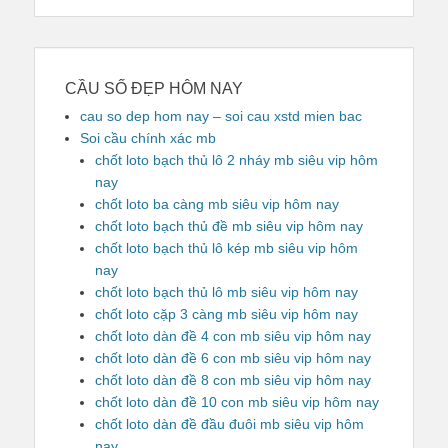
CẦU SỐ ĐẸP HÔM NAY
cau so dep hom nay – soi cau xstd mien bac
Soi cầu chính xác mb
chốt loto bạch thủ lô 2 nháy mb siêu vip hôm
nay
chốt loto ba càng mb siêu vip hôm nay
chốt loto bạch thủ đề mb siêu vip hôm nay
chốt loto bạch thủ lô kép mb siêu vip hôm
nay
chốt loto bạch thủ lô mb siêu vip hôm nay
chốt loto cặp 3 càng mb siêu vip hôm nay
chốt loto dàn đề 4 con mb siêu vip hôm nay
chốt loto dàn đề 6 con mb siêu vip hôm nay
chốt loto dàn đề 8 con mb siêu vip hôm nay
chốt loto dàn đề 10 con mb siêu vip hôm nay
chốt loto dàn đề đầu đuôi mb siêu vip hôm
nay