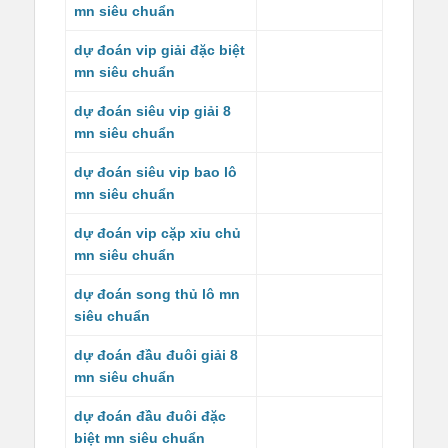
mn siêu chuẩn
dự đoán vip giải đặc biệt
mn siêu chuẩn
dự đoán siêu vip giải 8
mn siêu chuẩn
dự đoán siêu vip bao lô
mn siêu chuẩn
dự đoán vip cặp xỉu chủ
mn siêu chuẩn
dự đoán song thủ lô mn
siêu chuẩn
dự đoán đầu đuôi giải 8
mn siêu chuẩn
dự đoán đầu đuôi đặc
biệt mn siêu chuẩn