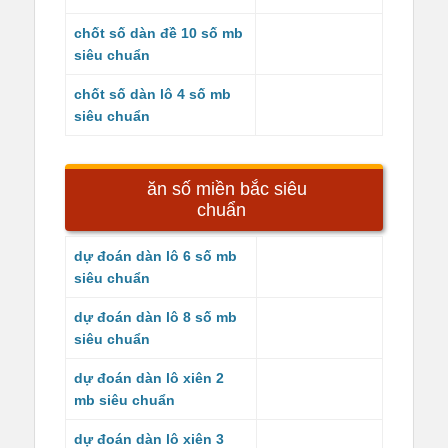
chốt số dàn đề 10 số mb
siêu chuẩn
chốt số dàn lô 4 số mb
siêu chuẩn
ăn số miền bắc siêu
chuẩn
dự đoán dàn lô 6 số mb
siêu chuẩn
dự đoán dàn lô 8 số mb
siêu chuẩn
dự đoán dàn lô xiên 2
mb siêu chuẩn
dự đoán dàn lô xiên 3