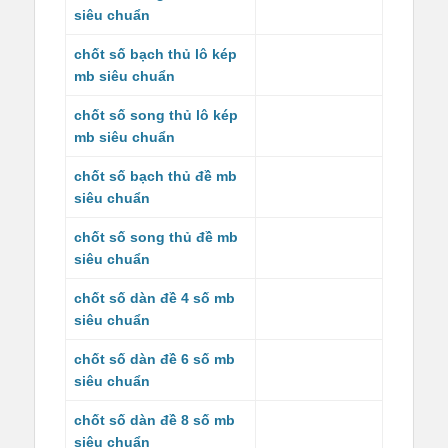
siêu chuẩn
chốt số bạch thủ lô kép
mb siêu chuẩn
chốt số song thủ lô kép
mb siêu chuẩn
chốt số bạch thủ đề mb
siêu chuẩn
chốt số song thủ đề mb
siêu chuẩn
chốt số dàn đề 4 số mb
siêu chuẩn
chốt số dàn đề 6 số mb
siêu chuẩn
chốt số dàn đề 8 số mb
siêu chuẩn