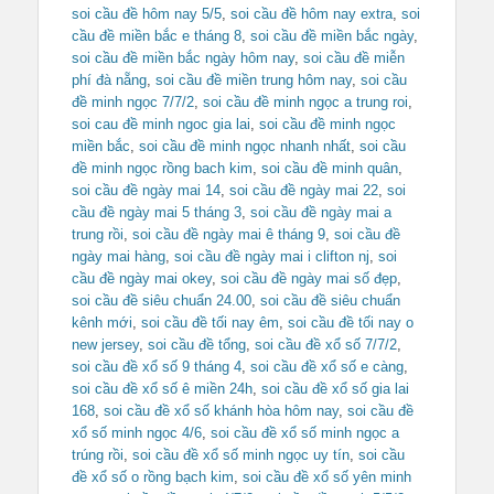
soi cầu đề hôm nay 5/5
,
soi cầu đề hôm nay extra
,
soi
cầu đề miền bắc e tháng 8
,
soi cầu đề miền bắc ngày
,
soi cầu đề miền bắc ngày hôm nay
,
soi cầu đề miễn
phí đà nẵng
,
soi cầu đề miền trung hôm nay
,
soi cầu
đề minh ngọc 7/7/2
,
soi cầu đề minh ngọc a trung roi
,
soi cau đề minh ngoc gia lai
,
soi cầu đề minh ngọc
miền bắc
,
soi cầu đề minh ngọc nhanh nhất
,
soi cầu
đề minh ngọc rồng bach kim
,
soi cầu đề minh quân
,
soi cầu đề ngày mai 14
,
soi cầu đề ngày mai 22
,
soi
cầu đề ngày mai 5 tháng 3
,
soi cầu đề ngày mai a
trung rồi
,
soi cầu đề ngày mai ê tháng 9
,
soi cầu đề
ngày mai hàng
,
soi cầu đề ngày mai i clifton nj
,
soi
cầu đề ngày mai okey
,
soi cầu đề ngày mai số đẹp
,
soi cầu đề siêu chuẩn 24.00
,
soi cầu đề siêu chuẩn
kênh mới
,
soi cầu đề tối nay êm
,
soi cầu đề tối nay o
new jersey
,
soi cầu đề tổng
,
soi cầu đề xổ số 7/7/2
,
soi cầu đề xổ số 9 tháng 4
,
soi cầu đề xổ số e càng
,
soi cầu đề xổ số ê miền 24h
,
soi cầu đề xổ số gia lai
168
,
soi cầu đề xổ số khánh hòa hôm nay
,
soi cầu đề
xổ số minh ngọc 4/6
,
soi cầu đề xổ số minh ngọc a
trúng rồi
,
soi cầu đề xổ số minh ngọc uy tín
,
soi cầu
đề xổ số o rồng bạch kim
,
soi cầu đề xổ số yên minh