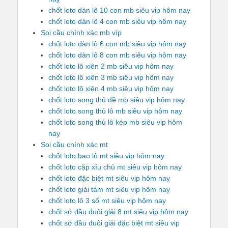
chốt loto dàn lô 10 con mb siêu vip hôm nay
chốt loto dàn lô 4 con mb siêu vip hôm nay
Soi cầu chính xác mb víp
chốt loto dàn lô 6 con mb siêu vip hôm nay
chốt loto dàn lô 8 con mb siêu vip hôm nay
chốt loto lô xiên 2 mb siêu vip hôm nay
chốt loto lô xiên 3 mb siêu vip hôm nay
chốt loto lô xiên 4 mb siêu vip hôm nay
chốt loto song thủ đề mb siêu vip hôm nay
chốt loto song thủ lô mb siêu vip hôm nay
chốt loto song thủ lô kép mb siêu vip hôm
nay
Soi cầu chính xác mt
chốt loto bao lô mt siêu vip hôm nay
chốt loto cặp xíu chủ mt siêu vip hôm nay
chốt loto đặc biệt mt siêu vip hôm nay
chốt loto giải tám mt siêu vip hôm nay
chốt loto lô 3 số mt siêu vip hôm nay
chốt sớ đầu đuôi giải 8 mt siêu vip hôm nay
chốt sớ đầu đuôi giải đặc biệt mt siêu vip