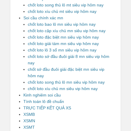
chốt loto song thủ lô mt siêu vip hôm nay
chốt loto xíu chủ mt siêu vip hôm nay
Soi cầu chính xác mn
chốt loto bao lô mn siêu vip hôm nay
chốt loto cặp xíu chủ mn siêu vip hôm nay
chốt loto đặc biệt mn siêu vip hôm nay
chốt loto giải tám mn siêu vip hôm nay
chốt loto lô 3 số mn siêu vip hôm nay
chốt loto sớ đầu đuôi giải 8 mn siêu vip hôm
nay
chốt sớ đầu đuôi giải đặc biệt mn siêu vip
hôm nay
chốt loto song thủ lô mn siêu vip hôm nay
chốt loto xíu chủ mn siêu vip hôm nay
Kinh nghiêm soi cầu
Tính toán lô đề chuẩn
TRỰC TIẾP KẾT QUẢ XS
XSMB
XSMN
XSMT