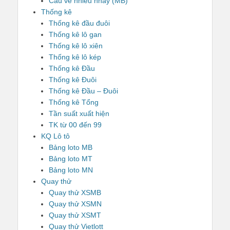
Cầu về nhiều nháy (MB)
Thống kê
Thống kê đầu đuôi
Thống kê lô gan
Thống kê lô xiên
Thống kê lô kép
Thống kê Đầu
Thống kê Đuôi
Thống kê Đầu – Đuôi
Thống kê Tổng
Tần suất xuất hiện
TK từ 00 đến 99
KQ Lô tô
Bảng loto MB
Bảng loto MT
Bảng loto MN
Quay thử
Quay thử XSMB
Quay thử XSMN
Quay thử XSMT
Quay thử Vietlott