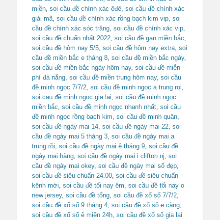
miền
,
soi cầu đề chính xác êđê
,
soi cầu đề chính xác
giải mã
,
soi cầu đề chính xác rồng bạch kim vip
,
soi
cầu đề chính xác sóc trăng
,
soi cầu đề chính xác vip
,
soi cầu đề chuẩn nhất 2022
,
soi cầu đề gan miền bắc
,
soi cầu đề hôm nay 5/5
,
soi cầu đề hôm nay extra
,
soi
cầu đề miền bắc e tháng 8
,
soi cầu đề miền bắc ngày
,
soi cầu đề miền bắc ngày hôm nay
,
soi cầu đề miễn
phí đà nẵng
,
soi cầu đề miền trung hôm nay
,
soi cầu
đề minh ngọc 7/7/2
,
soi cầu đề minh ngọc a trung roi
,
soi cau đề minh ngoc gia lai
,
soi cầu đề minh ngọc
miền bắc
,
soi cầu đề minh ngọc nhanh nhất
,
soi cầu
đề minh ngọc rồng bach kim
,
soi cầu đề minh quân
,
soi cầu đề ngày mai 14
,
soi cầu đề ngày mai 22
,
soi
cầu đề ngày mai 5 tháng 3
,
soi cầu đề ngày mai a
trung rồi
,
soi cầu đề ngày mai ê tháng 9
,
soi cầu đề
ngày mai hàng
,
soi cầu đề ngày mai i clifton nj
,
soi
cầu đề ngày mai okey
,
soi cầu đề ngày mai số đẹp
,
soi cầu đề siêu chuẩn 24.00
,
soi cầu đề siêu chuẩn
kênh mới
,
soi cầu đề tối nay êm
,
soi cầu đề tối nay o
new jersey
,
soi cầu đề tổng
,
soi cầu đề xổ số 7/7/2
,
soi cầu đề xổ số 9 tháng 4
,
soi cầu đề xổ số e càng
,
soi cầu đề xổ số ê miền 24h
,
soi cầu đề xổ số gia lai