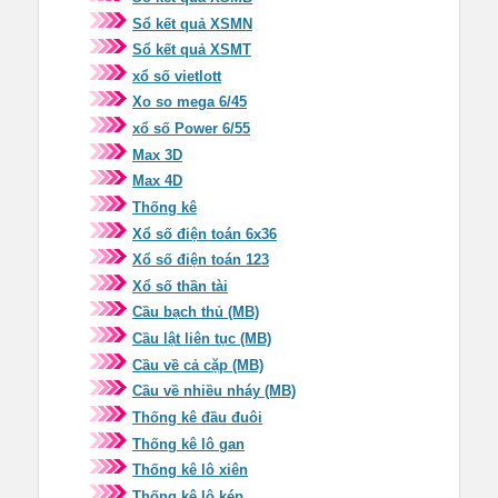
Sổ kết quả XSMN
Sổ kết quả XSMT
xổ số vietlott
Xo so mega 6/45
xổ số Power 6/55
Max 3D
Max 4D
Thống kê
Xổ số điện toán 6x36
Xổ số điện toán 123
Xổ số thần tài
Cầu bạch thủ (MB)
Cầu lật liên tục (MB)
Cầu về cả cặp (MB)
Cầu về nhiều nháy (MB)
Thống kê đầu đuôi
Thống kê lô gan
Thống kê lô xiên
Thống kê lô kép