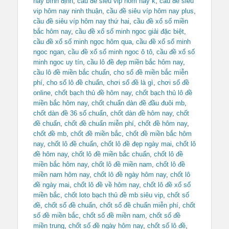
nay bình định
,
cầu đề siêu vip hôm nay k
,
cầu đề siêu
vip hôm nay ninh thuận
,
cầu đề siêu víp hôm nay plus
,
cầu đề siêu víp hôm nay thứ hai
,
cầu đề xổ số miền
bắc hôm nay
,
cầu đề xổ số minh ngoc giải đặc biệt
,
cầu đề xổ số minh ngọc hôm qua
,
cầu đề xổ số minh
ngoc ngan
,
cầu đề xổ số minh ngoc ô tô
,
cầu đề xổ số
minh ngoc uy tín
,
cầu lô đề đẹp miền bắc hôm nay
,
cầu lô đề miền bắc chuẩn
,
cho số đề miền bắc miễn
phí
,
cho số lô đề chuẩn
,
chơi số đề là gì
,
chơi số đề
online
,
chốt bạch thủ đề hôm nay
,
chốt bạch thủ lô đề
miền bắc hôm nay
,
chốt chuẩn dàn đề đầu đuôi mb
,
chốt dàn đề 36 số chuẩn
,
chốt dàn đề hôm nay
,
chốt
đề chuẩn
,
chốt đề chuẩn miễn phí
,
chốt đề hôm nay
,
chốt đề mb
,
chốt đề miền bắc
,
chốt đề miền bắc hôm
nay
,
chốt lô đề chuẩn
,
chốt lô đề đẹp ngày mai
,
chốt lô
đề hôm nay
,
chốt lô đề miền bắc chuẩn
,
chốt lô đề
miền bắc hôm nay
,
chốt lô đề miền nam
,
chốt lô đề
miền nam hôm nay
,
chốt lô đề ngày hôm nay
,
chốt lô
đề ngày mai
,
chốt lô đề về hôm nay
,
chốt lô đề xổ số
miền bắc
,
chốt loto bạch thủ đề mb siêu vip
,
chốt số
đề
,
chốt số đề chuẩn
,
chốt số đề chuẩn miễn phí
,
chốt
số đề miền bắc
,
chốt số đề miền nam
,
chốt số đề
miền trung
,
chốt số đề ngày hôm nay
,
chốt số lô đề
,