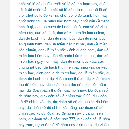
chốt số lô đề chuẩn
,
chốt số lô đề mb hôm nay
,
chốt
số lô đề miền bắc
,
chốt số lô đề online
,
chốt số lô đề
vip
,
chốt số lô đề xsmb
,
chốt số lô đề xsmb hôm nay
,
chốt song thủ đề miền bắc hôm nay
,
chốt vấn đề tiếng
anh là gì
,
combo bạch de bạch thủ lô
,
con số đề đẹp
hôm nay
,
dan đề 2 số
,
dàn đề 6 số miền bắc online
,
dàn đề bạch thủ
,
dàn đề miền bắc
,
dàn đề miền bắc
ăn quanh năm
,
dàn đề miền bắc bất bại
,
dàn đề miền
bắc chuẩn
,
dàn đề miền bắc đánh quanh năm
,
dàn đề
miền bắc hôm nay
,
dàn đề miền bắc miễn phí
,
dàn đề
miền bắc ngày hôm nay
,
dàn đề miền bắc xuất sắc
chúng rất cao
,
de bach thu mien bac sieu vip
,
de kep
mien bac
,
dien dan lo de mien bac
,
dò đề miền bắc
,
du
doan de bach thu
,
dự đoán bạch thủ đề
,
dự đoán bạch
thủ đề hôm nay
,
dự đoán bạch thủ đề miền bắc hôm
nay
,
dự đoán bạch thủ đề ngày hôm nay
,
Dự đoán số
de hôm nay
,
dự đoán số đề chính xác 6 55
,
dự đoán
số đề chính xác dn
,
dự đoán số đề chính xác đá hôm
nay
,
dự đoán số đề chính xác rồng
,
dự đoán số đề
chính xác yi
,
dự đoán số đề hôm nay 3 càng miền
nam
,
dự đoán số đề hôm nay 777
,
dự đoán số đề hôm
nay euro
,
dự đoán số đề hôm nay eximbank
,
dự đoán