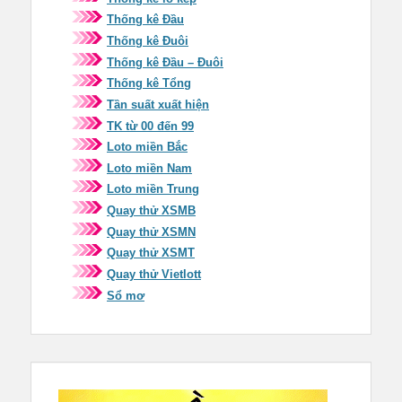
Thống kê Đầu
Thống kê Đuôi
Thống kê Đầu – Đuôi
Thống kê Tổng
Tần suất xuất hiện
TK từ 00 đến 99
Loto miền Bắc
Loto miền Nam
Loto miền Trung
Quay thử XSMB
Quay thử XSMN
Quay thử XSMT
Quay thử Vietlott
Sổ mơ