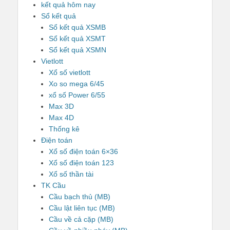
kết quả hôm nay
Sổ kết quả
Sổ kết quả XSMB
Sổ kết quả XSMT
Sổ kết quả XSMN
Vietlott
Xổ số vietlott
Xo so mega 6/45
xổ số Power 6/55
Max 3D
Max 4D
Thống kê
Điện toán
Xổ số điện toán 6×36
Xổ số điện toán 123
Xổ số thần tài
TK Cầu
Cầu bạch thủ (MB)
Cầu lật liên tục (MB)
Cầu về cả cặp (MB)