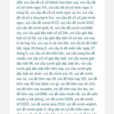
168
,
soi cầu đề xổ số khánh hòa hôm nay
,
soi cầu đề
xổ số minh ngọc 4/6
,
soi cầu đề xổ số minh ngọc a
trúng rồi
,
soi cầu đề xổ số minh ngọc uy tín
,
soi cầu
đề xổ số o rồng bạch kim
,
soi cầu đề xổ số yên minh
ngọc
,
soi cầu đề xsmb 4/7/2
,
soi cầu đề xsmb 5/5/2
,
soi cầu đề xsmb quốc tế
,
soi cầu đề xsmb ưin2888
vip
,
soi cầu giải đặc biệt xổ số 24h
,
soi cầu giải đặc
biệt xổ số 86
,
soi cầu giải đặc biệt xổ số nét
,
soi cau
lo de kep mb
,
soi cau lo de mb 24h
,
soi cầu lô đề miền
bắc ngày 26 tháng 5
,
soi cầu lô đề miền bắc ngày 27
tháng 5
,
soi cầu số đề miền bắc
,
soi cầu song thủ đề
chuẩn
,
soi cầu xổ số giải đặc biệt
,
soi cầu xsmb giải
đặc biệt 86
,
soi cầu xsmb giải đặc biệt âm
,
soi cầu
xsmb giải đặc biệt bắc hôm nay
,
soi cầu xsmb giải
đặc biệt dự đoán
,
soi đề chính xác 01
,
soi đề chính
xác an
,
soi đề hôm nay 05
,
soi đề hôm nay 9/5
,
soi đề
hôm nay 90 mai đánh con gì
,
soi đề hôm nay âm lich
,
soi đề hôm nay ecuador
,
soi đề hôm nay êm dịu
,
soi
đề hôm nay ưin2888
,
soi đề siêu chuẩn đề
,
soi đề siêu
chuẩn y hải phòng
,
soi đề xsmb 03/09
,
soi đề xsmb
4/7/2021
,
soi đề xsmb asia 2018
,
soi đề xsmb english
,
soi đề xsmb quận 4
,
tổng đài xin số đề miền nam
,
tỷ