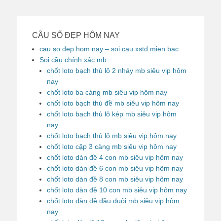
CẦU SỐ ĐẸP HÔM NAY
cau so dep hom nay – soi cau xstd mien bac
Soi cầu chính xác mb
chốt loto bạch thủ lô 2 nháy mb siêu vip hôm
nay
chốt loto ba càng mb siêu vip hôm nay
chốt loto bạch thủ đề mb siêu vip hôm nay
chốt loto bạch thủ lô kép mb siêu vip hôm
nay
chốt loto bạch thủ lô mb siêu vip hôm nay
chốt loto cặp 3 càng mb siêu vip hôm nay
chốt loto dàn đề 4 con mb siêu vip hôm nay
chốt loto dàn đề 6 con mb siêu vip hôm nay
chốt loto dàn đề 8 con mb siêu vip hôm nay
chốt loto dàn đề 10 con mb siêu vip hôm nay
chốt loto dàn đề đầu đuôi mb siêu vip hôm
nay