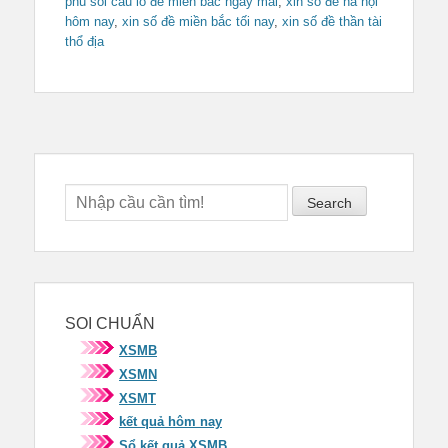
phú soi cầu lô đề miền bắc ngày mai
,
xin số đề hà nội
hôm nay
,
xin số đề miền bắc tối nay
,
xin số đề thần tài
thổ địa
Search
SOI CHUẨN
XSMB
XSMN
XSMT
kết quả hôm nay
Sổ kết quả XSMB