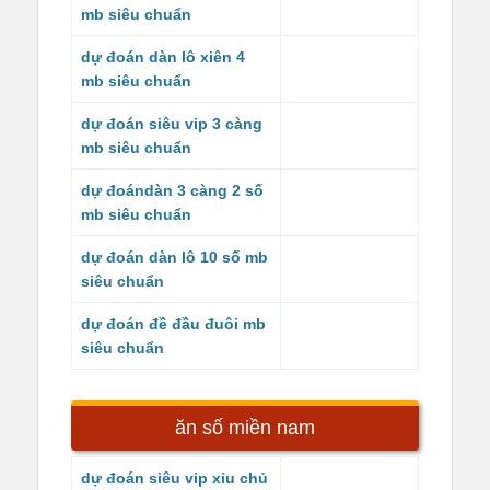
mb siêu chuẩn
dự đoán dàn lô xiên 4
mb siêu chuẩn
dự đoán siêu vip 3 càng
mb siêu chuẩn
dự đoándàn 3 càng 2 số
mb siêu chuẩn
dự đoán dàn lô 10 số mb
siêu chuẩn
dự đoán đề đầu đuôi mb
siêu chuẩn
ăn số miền nam
dự đoán siêu vip xỉu chủ