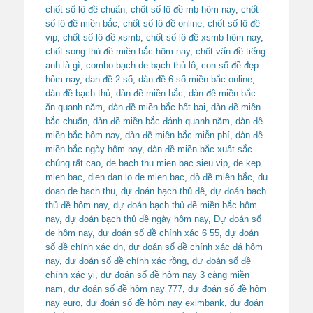
chốt số lô đề chuẩn
,
chốt số lô đề mb hôm nay
,
chốt
số lô đề miền bắc
,
chốt số lô đề online
,
chốt số lô đề
vip
,
chốt số lô đề xsmb
,
chốt số lô đề xsmb hôm nay
,
chốt song thủ đề miền bắc hôm nay
,
chốt vấn đề tiếng
anh là gì
,
combo bạch de bạch thủ lô
,
con số đề đẹp
hôm nay
,
dan đề 2 số
,
dàn đề 6 số miền bắc online
,
dàn đề bạch thủ
,
dàn đề miền bắc
,
dàn đề miền bắc
ăn quanh năm
,
dàn đề miền bắc bất bại
,
dàn đề miền
bắc chuẩn
,
dàn đề miền bắc đánh quanh năm
,
dàn đề
miền bắc hôm nay
,
dàn đề miền bắc miễn phí
,
dàn đề
miền bắc ngày hôm nay
,
dàn đề miền bắc xuất sắc
chúng rất cao
,
de bach thu mien bac sieu vip
,
de kep
mien bac
,
dien dan lo de mien bac
,
dò đề miền bắc
,
du
doan de bach thu
,
dự đoán bạch thủ đề
,
dự đoán bạch
thủ đề hôm nay
,
dự đoán bạch thủ đề miền bắc hôm
nay
,
dự đoán bạch thủ đề ngày hôm nay
,
Dự đoán số
de hôm nay
,
dự đoán số đề chính xác 6 55
,
dự đoán
số đề chính xác dn
,
dự đoán số đề chính xác đá hôm
nay
,
dự đoán số đề chính xác rồng
,
dự đoán số đề
chính xác yi
,
dự đoán số đề hôm nay 3 càng miền
nam
,
dự đoán số đề hôm nay 777
,
dự đoán số đề hôm
nay euro
,
dự đoán số đề hôm nay eximbank
,
dự đoán