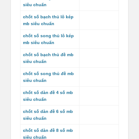
siêu chuẩn
chốt số bạch thủ lô kép
mb siêu chuẩn
chốt số song thủ lô kép
mb siêu chuẩn
chốt số bạch thủ đề mb
siêu chuẩn
chốt số song thủ đề mb
siêu chuẩn
chốt số dàn đề 4 số mb
siêu chuẩn
chốt số dàn đề 6 số mb
siêu chuẩn
chốt số dàn đề 8 số mb
siêu chuẩn