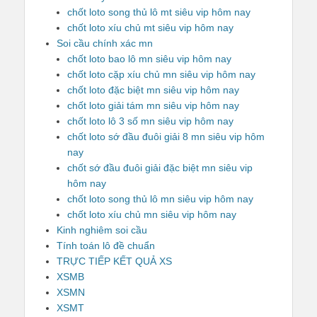
chốt loto song thủ lô mt siêu vip hôm nay
chốt loto xíu chủ mt siêu vip hôm nay
Soi cầu chính xác mn
chốt loto bao lô mn siêu vip hôm nay
chốt loto cặp xíu chủ mn siêu vip hôm nay
chốt loto đặc biệt mn siêu vip hôm nay
chốt loto giải tám mn siêu vip hôm nay
chốt loto lô 3 số mn siêu vip hôm nay
chốt loto sớ đầu đuôi giải 8 mn siêu vip hôm
nay
chốt sớ đầu đuôi giải đặc biệt mn siêu vip
hôm nay
chốt loto song thủ lô mn siêu vip hôm nay
chốt loto xíu chủ mn siêu vip hôm nay
Kinh nghiêm soi cầu
Tính toán lô đề chuẩn
TRỰC TIẾP KẾT QUẢ XS
XSMB
XSMN
XSMT