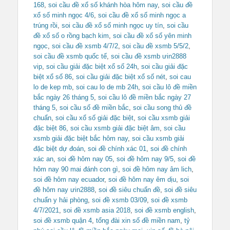
168
,
soi cầu đề xổ số khánh hòa hôm nay
,
soi cầu đề
xổ số minh ngọc 4/6
,
soi cầu đề xổ số minh ngọc a
trúng rồi
,
soi cầu đề xổ số minh ngọc uy tín
,
soi cầu
đề xổ số o rồng bạch kim
,
soi cầu đề xổ số yên minh
ngọc
,
soi cầu đề xsmb 4/7/2
,
soi cầu đề xsmb 5/5/2
,
soi cầu đề xsmb quốc tế
,
soi cầu đề xsmb ưin2888
vip
,
soi cầu giải đặc biệt xổ số 24h
,
soi cầu giải đặc
biệt xổ số 86
,
soi cầu giải đặc biệt xổ số nét
,
soi cau
lo de kep mb
,
soi cau lo de mb 24h
,
soi cầu lô đề miền
bắc ngày 26 tháng 5
,
soi cầu lô đề miền bắc ngày 27
tháng 5
,
soi cầu số đề miền bắc
,
soi cầu song thủ đề
chuẩn
,
soi cầu xổ số giải đặc biệt
,
soi cầu xsmb giải
đặc biệt 86
,
soi cầu xsmb giải đặc biệt âm
,
soi cầu
xsmb giải đặc biệt bắc hôm nay
,
soi cầu xsmb giải
đặc biệt dự đoán
,
soi đề chính xác 01
,
soi đề chính
xác an
,
soi đề hôm nay 05
,
soi đề hôm nay 9/5
,
soi đề
hôm nay 90 mai đánh con gì
,
soi đề hôm nay âm lich
,
soi đề hôm nay ecuador
,
soi đề hôm nay êm dịu
,
soi
đề hôm nay ưin2888
,
soi đề siêu chuẩn đề
,
soi đề siêu
chuẩn y hải phòng
,
soi đề xsmb 03/09
,
soi đề xsmb
4/7/2021
,
soi đề xsmb asia 2018
,
soi đề xsmb english
,
soi đề xsmb quận 4
,
tổng đài xin số đề miền nam
,
tỷ