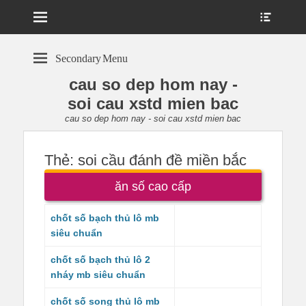
Menu
Show
Heade
Sideb
Conte
Secondary Menu
cau so dep hom nay -
soi cau xstd mien bac
cau so dep hom nay - soi cau xstd mien bac
Thẻ:
soi cầu đánh đề miền bắc
ăn số cao cấp
chốt số bạch thủ lô mb
siêu chuẩn
chốt số bạch thủ lô 2
nháy mb siêu chuẩn
chốt số song thủ lô mb