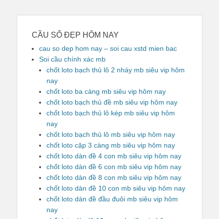
CẦU SỐ ĐẸP HÔM NAY
cau so dep hom nay – soi cau xstd mien bac
Soi cầu chính xác mb
chốt loto bạch thủ lô 2 nháy mb siêu vip hôm
nay
chốt loto ba càng mb siêu vip hôm nay
chốt loto bạch thủ đề mb siêu vip hôm nay
chốt loto bạch thủ lô kép mb siêu vip hôm
nay
chốt loto bạch thủ lô mb siêu vip hôm nay
chốt loto cặp 3 càng mb siêu vip hôm nay
chốt loto dàn đề 4 con mb siêu vip hôm nay
chốt loto dàn đề 6 con mb siêu vip hôm nay
chốt loto dàn đề 8 con mb siêu vip hôm nay
chốt loto dàn đề 10 con mb siêu vip hôm nay
chốt loto dàn đề đầu đuôi mb siêu vip hôm
nay