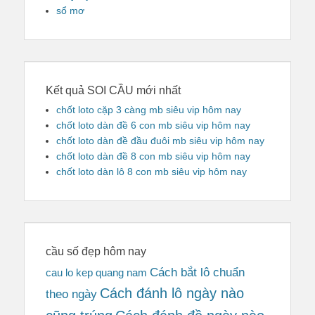
sổ mơ
Kết quả SOI CẦU mới nhất
chốt loto cặp 3 càng mb siêu vip hôm nay
chốt loto dàn đề 6 con mb siêu vip hôm nay
chốt loto dàn đề đầu đuôi mb siêu vip hôm nay
chốt loto dàn đề 8 con mb siêu vip hôm nay
chốt loto dàn lô 8 con mb siêu vip hôm nay
cầu số đẹp hôm nay
Cách bắt lô chuẩn
cau lo kep quang nam
Cách đánh lô ngày nào
theo ngày