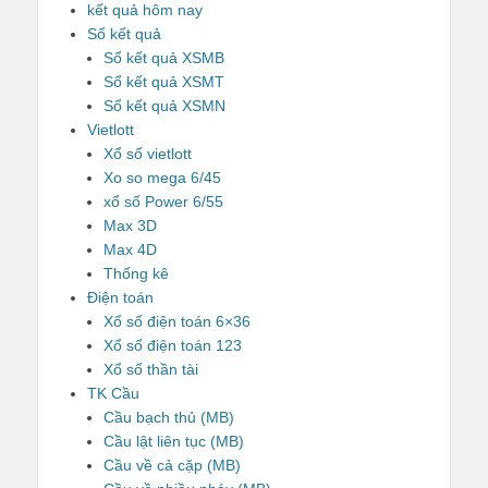
kết quả hôm nay
Sổ kết quả
Sổ kết quả XSMB
Sổ kết quả XSMT
Sổ kết quả XSMN
Vietlott
Xổ số vietlott
Xo so mega 6/45
xổ số Power 6/55
Max 3D
Max 4D
Thống kê
Điện toán
Xổ số điện toán 6×36
Xổ số điện toán 123
Xổ số thần tài
TK Cầu
Cầu bạch thủ (MB)
Cầu lật liên tục (MB)
Cầu về cả cặp (MB)