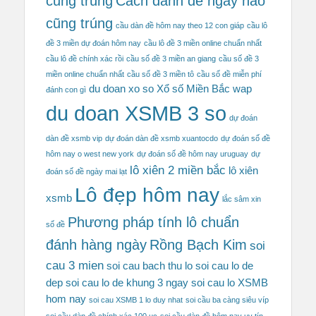
cũng trúng
Cách đánh đề ngày nào
cũng trúng
cầu dàn đề hôm nay theo 12 con giáp
cầu lô
đề 3 miền dự đoán hôm nay
cầu lô đề 3 miền online chuẩn nhất
cầu lô đề chính xác rồi
cầu số đề 3 miền an giang
cầu số đề 3
miền online chuẩn nhất
cầu số đề 3 miền tô
cầu số đề miễn phí
du doan xo so Xổ số Miền Bắc wap
đánh con gì
du doan XSMB 3 so
dự đoán
dàn đề xsmb vip
dự đoán dàn đề xsmb xuantocdo
dự đoán số đề
hôm nay o west new york
dự đoán số đề hôm nay uruguay
dự
lô xiên 2 miền bắc
lô xiên
đoán số đề ngày mai lạt
Lô đẹp hôm nay
xsmb
lắc sâm xin
Phương pháp tính lô chuẩn
số đề
đánh hàng ngày
Rồng Bạch Kim
soi
cau 3 mien
soi cau bach thu lo
soi cau lo de
dep
soi cau lo de khung 3 ngay
soi cau lo XSMB
hom nay
soi cau XSMB 1 lo duy nhat
soi cầu ba càng siêu víp
soi cầu dàn đề chính xác 100 uc
soi cầu dàn đề hôm nay uy tín