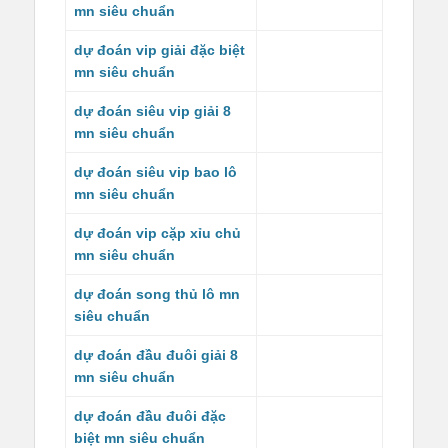
mn siêu chuẩn
dự đoán vip giải đặc biệt
mn siêu chuẩn
dự đoán siêu vip giải 8
mn siêu chuẩn
dự đoán siêu vip bao lô
mn siêu chuẩn
dự đoán vip cặp xỉu chủ
mn siêu chuẩn
dự đoán song thủ lô mn
siêu chuẩn
dự đoán đầu đuôi giải 8
mn siêu chuẩn
dự đoán đầu đuôi đặc
biệt mn siêu chuẩn