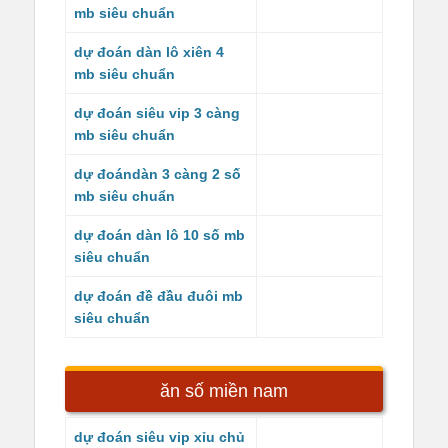
mb siêu chuẩn
dự đoán dàn lô xiên 4
mb siêu chuẩn
dự đoán siêu vip 3 càng
mb siêu chuẩn
dự đoándàn 3 càng 2 số
mb siêu chuẩn
dự đoán dàn lô 10 số mb
siêu chuẩn
dự đoán đề đầu đuôi mb
siêu chuẩn
ăn số miền nam
dự đoán siêu vip xỉu chủ