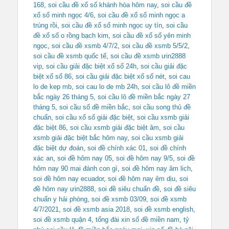
168
,
soi cầu đề xổ số khánh hòa hôm nay
,
soi cầu đề
xổ số minh ngọc 4/6
,
soi cầu đề xổ số minh ngọc a
trúng rồi
,
soi cầu đề xổ số minh ngọc uy tín
,
soi cầu
đề xổ số o rồng bạch kim
,
soi cầu đề xổ số yên minh
ngọc
,
soi cầu đề xsmb 4/7/2
,
soi cầu đề xsmb 5/5/2
,
soi cầu đề xsmb quốc tế
,
soi cầu đề xsmb ưin2888
vip
,
soi cầu giải đặc biệt xổ số 24h
,
soi cầu giải đặc
biệt xổ số 86
,
soi cầu giải đặc biệt xổ số nét
,
soi cau
lo de kep mb
,
soi cau lo de mb 24h
,
soi cầu lô đề miền
bắc ngày 26 tháng 5
,
soi cầu lô đề miền bắc ngày 27
tháng 5
,
soi cầu số đề miền bắc
,
soi cầu song thủ đề
chuẩn
,
soi cầu xổ số giải đặc biệt
,
soi cầu xsmb giải
đặc biệt 86
,
soi cầu xsmb giải đặc biệt âm
,
soi cầu
xsmb giải đặc biệt bắc hôm nay
,
soi cầu xsmb giải
đặc biệt dự đoán
,
soi đề chính xác 01
,
soi đề chính
xác an
,
soi đề hôm nay 05
,
soi đề hôm nay 9/5
,
soi đề
hôm nay 90 mai đánh con gì
,
soi đề hôm nay âm lich
,
soi đề hôm nay ecuador
,
soi đề hôm nay êm dịu
,
soi
đề hôm nay ưin2888
,
soi đề siêu chuẩn đề
,
soi đề siêu
chuẩn y hải phòng
,
soi đề xsmb 03/09
,
soi đề xsmb
4/7/2021
,
soi đề xsmb asia 2018
,
soi đề xsmb english
,
soi đề xsmb quận 4
,
tổng đài xin số đề miền nam
,
tỷ