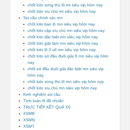
chốt loto song thủ lô mt siêu vip hôm nay
chốt loto xíu chủ mt siêu vip hôm nay
Soi cầu chính xác mn
chốt loto bao lô mn siêu vip hôm nay
chốt loto cặp xíu chủ mn siêu vip hôm nay
chốt loto đặc biệt mn siêu vip hôm nay
chốt loto giải tám mn siêu vip hôm nay
chốt loto lô 3 số mn siêu vip hôm nay
chốt loto sớ đầu đuôi giải 8 mn siêu vip hôm
nay
chốt sớ đầu đuôi giải đặc biệt mn siêu vip
hôm nay
chốt loto song thủ lô mn siêu vip hôm nay
chốt loto xíu chủ mn siêu vip hôm nay
Kinh nghiêm soi cầu
Tính toán lô đề chuẩn
TRỰC TIẾP KẾT QUẢ XS
XSMB
XSMN
XSMT