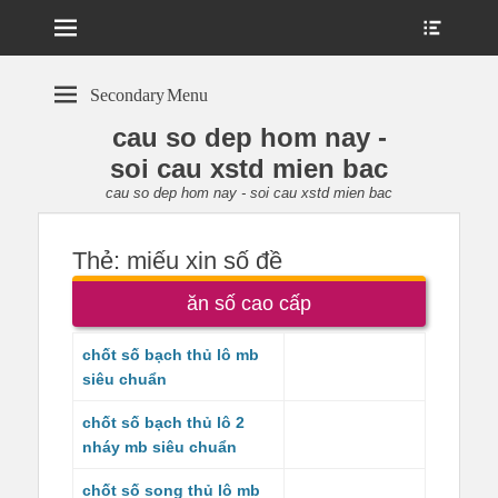
Menu
Show
Heade
Sideb
Conte
Secondary Menu
cau so dep hom nay -
soi cau xstd mien bac
cau so dep hom nay - soi cau xstd mien bac
Thẻ:
miếu xin số đề
ăn số cao cấp
chốt số bạch thủ lô mb
siêu chuẩn
chốt số bạch thủ lô 2
nháy mb siêu chuẩn
chốt số song thủ lô mb