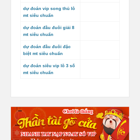
dự đoán vip song thủ lô
mt siêu chuẩn
dự đoán đầu đuôi giải 8
mt siêu chuẩn
dự đoán đầu đuôi đặc
biệt mt siêu chuẩn
dự đoán siêu vip lô 3 số
mt siêu chuẩn