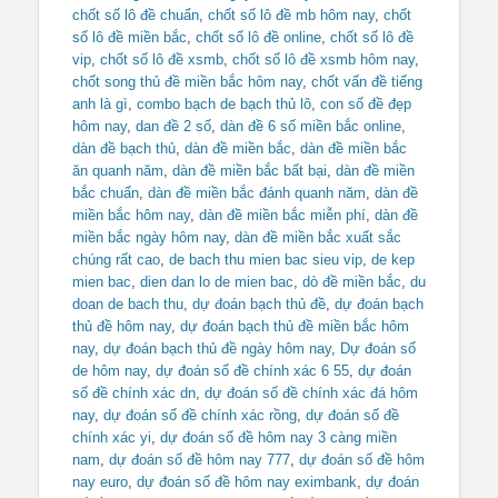
chốt số lô đề chuẩn
,
chốt số lô đề mb hôm nay
,
chốt
số lô đề miền bắc
,
chốt số lô đề online
,
chốt số lô đề
vip
,
chốt số lô đề xsmb
,
chốt số lô đề xsmb hôm nay
,
chốt song thủ đề miền bắc hôm nay
,
chốt vấn đề tiếng
anh là gì
,
combo bạch de bạch thủ lô
,
con số đề đẹp
hôm nay
,
dan đề 2 số
,
dàn đề 6 số miền bắc online
,
dàn đề bạch thủ
,
dàn đề miền bắc
,
dàn đề miền bắc
ăn quanh năm
,
dàn đề miền bắc bất bại
,
dàn đề miền
bắc chuẩn
,
dàn đề miền bắc đánh quanh năm
,
dàn đề
miền bắc hôm nay
,
dàn đề miền bắc miễn phí
,
dàn đề
miền bắc ngày hôm nay
,
dàn đề miền bắc xuất sắc
chúng rất cao
,
de bach thu mien bac sieu vip
,
de kep
mien bac
,
dien dan lo de mien bac
,
dò đề miền bắc
,
du
doan de bach thu
,
dự đoán bạch thủ đề
,
dự đoán bạch
thủ đề hôm nay
,
dự đoán bạch thủ đề miền bắc hôm
nay
,
dự đoán bạch thủ đề ngày hôm nay
,
Dự đoán số
de hôm nay
,
dự đoán số đề chính xác 6 55
,
dự đoán
số đề chính xác dn
,
dự đoán số đề chính xác đá hôm
nay
,
dự đoán số đề chính xác rồng
,
dự đoán số đề
chính xác yi
,
dự đoán số đề hôm nay 3 càng miền
nam
,
dự đoán số đề hôm nay 777
,
dự đoán số đề hôm
nay euro
,
dự đoán số đề hôm nay eximbank
,
dự đoán