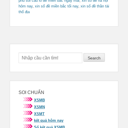
phú soi cầu lô đề miền bắc ngày mai
,
xin số đề hà nội
hôm nay
,
xin số đề miền bắc tối nay
,
xin số đề thần tài
thổ địa
Search
SOI CHUẨN
XSMB
XSMN
XSMT
kết quả hôm nay
Sổ kết quả XSMB