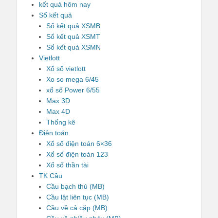
kết quả hôm nay
Sổ kết quả
Sổ kết quả XSMB
Sổ kết quả XSMT
Sổ kết quả XSMN
Vietlott
Xổ số vietlott
Xo so mega 6/45
xổ số Power 6/55
Max 3D
Max 4D
Thống kê
Điện toán
Xổ số điện toán 6×36
Xổ số điện toán 123
Xổ số thần tài
TK Cầu
Cầu bạch thủ (MB)
Cầu lật liên tục (MB)
Cầu về cả cặp (MB)