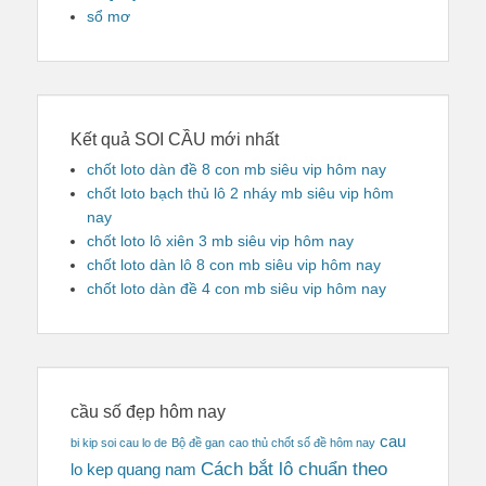
sổ mơ
Kết quả SOI CẦU mới nhất
chốt loto dàn đề 8 con mb siêu vip hôm nay
chốt loto bạch thủ lô 2 nháy mb siêu vip hôm
nay
chốt loto lô xiên 3 mb siêu vip hôm nay
chốt loto dàn lô 8 con mb siêu vip hôm nay
chốt loto dàn đề 4 con mb siêu vip hôm nay
cầu số đẹp hôm nay
cau
bi kip soi cau lo de
Bộ đề gan
cao thủ chốt số đề hôm nay
Cách bắt lô chuẩn theo
lo kep quang nam