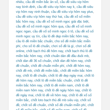
nhiêu
,
cầu đề miền bắc ăn số
,
cầu đề siêu vip hôm
nay bình định
,
cầu đề siêu vip hôm nay k
,
cầu đề siêu
vip hôm nay ninh thuận
,
cầu đề siêu víp hôm nay plus
,
cầu đề siêu víp hôm nay thứ hai
,
cầu đề xổ số miền
bắc hôm nay
,
cầu đề xổ số minh ngoc giải đặc biệt
,
cầu đề xổ số minh ngọc hôm qua
,
cầu đề xổ số minh
ngoc ngan
,
cầu đề xổ số minh ngoc ô tô
,
cầu đề xổ số
minh ngoc uy tín
,
cầu lô đề đẹp miền bắc hôm nay
,
cầu lô đề miền bắc chuẩn
,
cho số đề miền bắc miễn
phí
,
cho số lô đề chuẩn
,
chơi số đề là gì
,
chơi số đề
online
,
chốt bạch thủ đề hôm nay
,
chốt bạch thủ lô đề
miền bắc hôm nay
,
chốt chuẩn dàn đề đầu đuôi mb
,
chốt dàn đề 36 số chuẩn
,
chốt dàn đề hôm nay
,
chốt
đề chuẩn
,
chốt đề chuẩn miễn phí
,
chốt đề hôm nay
,
chốt đề mb
,
chốt đề miền bắc
,
chốt đề miền bắc hôm
nay
,
chốt lô đề chuẩn
,
chốt lô đề đẹp ngày mai
,
chốt lô
đề hôm nay
,
chốt lô đề miền bắc chuẩn
,
chốt lô đề
miền bắc hôm nay
,
chốt lô đề miền nam
,
chốt lô đề
miền nam hôm nay
,
chốt lô đề ngày hôm nay
,
chốt lô
đề ngày mai
,
chốt lô đề về hôm nay
,
chốt lô đề xổ số
miền bắc
,
chốt loto bạch thủ đề mb siêu vip
,
chốt số
đề
,
chốt số đề chuẩn
,
chốt số đề chuẩn miễn phí
,
chốt
số đề miền bắc
,
chốt số đề miền nam
,
chốt số đề