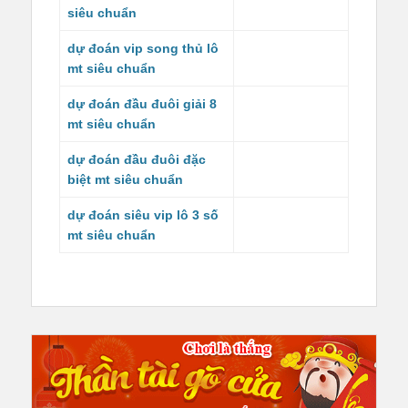
siêu chuẩn
dự đoán vip song thủ lô
mt siêu chuẩn
dự đoán đầu đuôi giải 8
mt siêu chuẩn
dự đoán đầu đuôi đặc
biệt mt siêu chuẩn
dự đoán siêu vip lô 3 số
mt siêu chuẩn