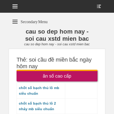
Menu
Show
Heade
Sideb
Conte
Secondary Menu
cau so dep hom nay -
soi cau xstd mien bac
cau so dep hom nay - soi cau xstd mien bac
Thẻ:
soi cầu đề miền bắc ngày
hôm nay
ăn số cao cấp
chốt số bạch thủ lô mb
siêu chuẩn
chốt số bạch thủ lô 2
nháy mb siêu chuẩn