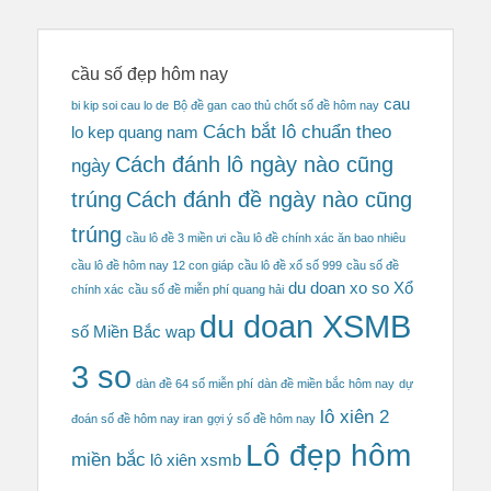
cầu số đẹp hôm nay
cau
bi kip soi cau lo de
Bộ đề gan
cao thủ chốt số đề hôm nay
Cách bắt lô chuẩn theo
lo kep quang nam
Cách đánh lô ngày nào cũng
ngày
trúng
Cách đánh đề ngày nào cũng
trúng
cầu lô đề 3 miền ưi
cầu lô đề chính xác ăn bao nhiêu
cầu lô đề hôm nay 12 con giáp
cầu lô đề xổ số 999
cầu số đề
du doan xo so Xổ
chính xác
cầu số đề miễn phí quang hải
du doan XSMB
số Miền Bắc wap
3 so
dàn đề 64 số miễn phí
dàn đề miền bắc hôm nay
dự
lô xiên 2
đoán số đề hôm nay iran
gợi ý số đề hôm nay
Lô đẹp hôm
miền bắc
lô xiên xsmb