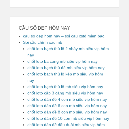
CẦU SỐ ĐẸP HÔM NAY
cau so dep hom nay – soi cau xstd mien bac
Soi cầu chính xác mb
chốt loto bạch thủ lô 2 nháy mb siêu vip hôm
nay
chốt loto ba càng mb siêu vip hôm nay
chốt loto bạch thủ đề mb siêu vip hôm nay
chốt loto bạch thủ lô kép mb siêu vip hôm
nay
chốt loto bạch thủ lô mb siêu vip hôm nay
chốt loto cặp 3 càng mb siêu vip hôm nay
chốt loto dàn đề 4 con mb siêu vip hôm nay
chốt loto dàn đề 6 con mb siêu vip hôm nay
chốt loto dàn đề 8 con mb siêu vip hôm nay
chốt loto dàn đề 10 con mb siêu vip hôm nay
chốt loto dàn đề đầu đuôi mb siêu vip hôm