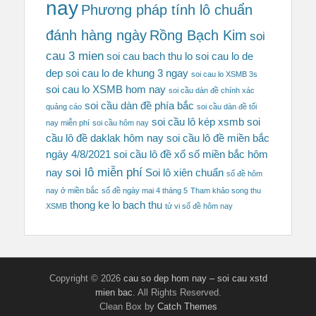
nay
Phương pháp tính lô chuẩn
đánh hàng ngày
Rồng Bạch Kim
soi
cau 3 mien
soi cau bach thu lo
soi cau lo de
dep
soi cau lo de khung 3 ngay
soi cau lo XSMB 3s
soi cau lo XSMB hom nay
soi cầu dàn đề chính xác
soi cầu dàn đề phía bắc
quảng cáo
soi cầu dàn đề tối
soi cầu lô kép xsmb
soi
nay miễn phí
soi cầu hôm nay
cầu lô đề daklak hôm nay
soi cầu lô đề miền bắc
ngày 4/8/2021
soi cầu lô đề xổ số miền bắc hôm
soi lô miễn phí
nay
Soi lô xiên chuẩn
số đề hôm
nay ở miền bắc
số đề ngày mai 4 tháng 5
Tham khảo song thu
thong ke lo bach thu
XSMB
tử vi số đề hôm nay
Copyright © 2026
cau so dep hom nay – soi cau xstd
mien bac
. All Rights Reserved.
Clean Box by
Catch Themes