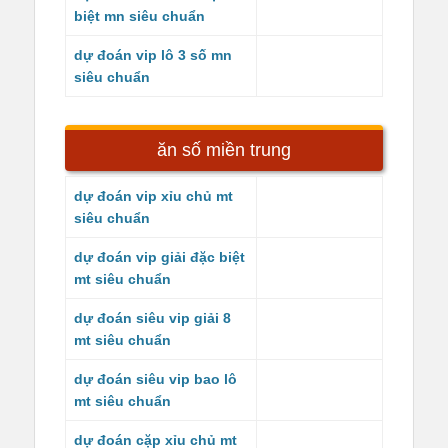
biệt mn siêu chuẩn
dự đoán vip lô 3 số mn
siêu chuẩn
ăn số miền trung
dự đoán vip xỉu chủ mt
siêu chuẩn
dự đoán vip giải đặc biệt
mt siêu chuẩn
dự đoán siêu vip giải 8
mt siêu chuẩn
dự đoán siêu vip bao lô
mt siêu chuẩn
dự đoán cặp xỉu chủ mt