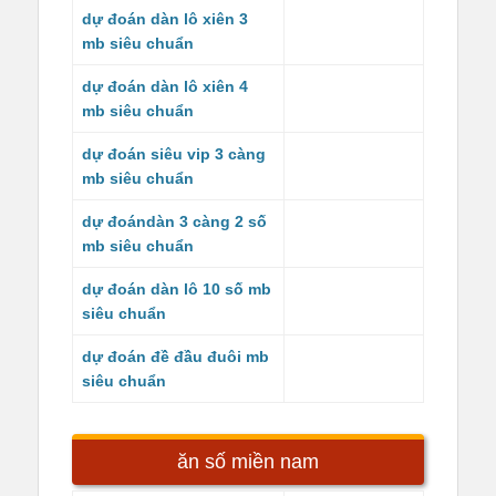
dự đoán dàn lô xiên 3
mb siêu chuẩn
dự đoán dàn lô xiên 4
mb siêu chuẩn
dự đoán siêu vip 3 càng
mb siêu chuẩn
dự đoándàn 3 càng 2 số
mb siêu chuẩn
dự đoán dàn lô 10 số mb
siêu chuẩn
dự đoán đề đầu đuôi mb
siêu chuẩn
ăn số miền nam