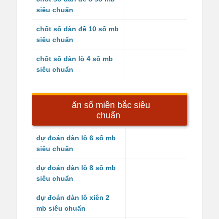
siêu chuẩn
chốt số dàn đề 10 số mb
siêu chuẩn
chốt số dàn lô 4 số mb
siêu chuẩn
ăn số miền bắc siêu
chuẩn
dự đoán dàn lô 6 số mb
siêu chuẩn
dự đoán dàn lô 8 số mb
siêu chuẩn
dự đoán dàn lô xiên 2
mb siêu chuẩn