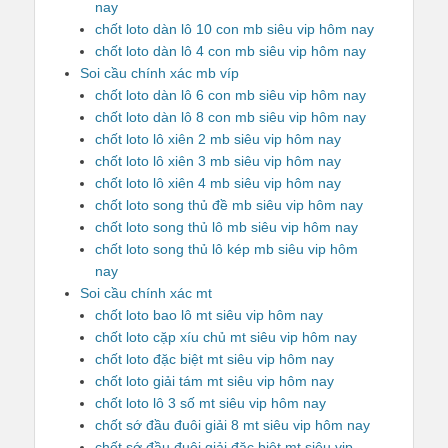
nay
chốt loto dàn lô 10 con mb siêu vip hôm nay
chốt loto dàn lô 4 con mb siêu vip hôm nay
Soi cầu chính xác mb víp
chốt loto dàn lô 6 con mb siêu vip hôm nay
chốt loto dàn lô 8 con mb siêu vip hôm nay
chốt loto lô xiên 2 mb siêu vip hôm nay
chốt loto lô xiên 3 mb siêu vip hôm nay
chốt loto lô xiên 4 mb siêu vip hôm nay
chốt loto song thủ đề mb siêu vip hôm nay
chốt loto song thủ lô mb siêu vip hôm nay
chốt loto song thủ lô kép mb siêu vip hôm
nay
Soi cầu chính xác mt
chốt loto bao lô mt siêu vip hôm nay
chốt loto cặp xíu chủ mt siêu vip hôm nay
chốt loto đặc biệt mt siêu vip hôm nay
chốt loto giải tám mt siêu vip hôm nay
chốt loto lô 3 số mt siêu vip hôm nay
chốt sớ đầu đuôi giải 8 mt siêu vip hôm nay
chốt sớ đầu đuôi giải đặc biệt mt siêu vip