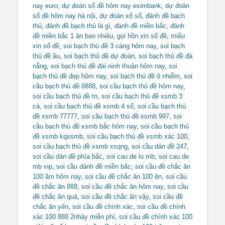
nay euro
,
dự đoán số đề hôm nay eximbank
,
dự đoán
số đề hôm nay hà nội
,
dự đoán xổ số
,
đánh đề bạch
thủ
,
đánh đề bạch thủ là gì
,
đánh đề miền bắc
,
đánh
đề miền bắc 1 ăn bao nhiêu
,
gọi hồn xin số đề
,
miếu
xin số đề
,
soi bạch thủ đề 3 càng hôm nay
,
soi bạch
thủ đề âu
,
soi bạch thủ đề dự đoán
,
soi bạch thủ đề đà
nẵng
,
soi bạch thủ đề đài ninh thuận hôm nay
,
soi
bạch thủ đề đẹp hôm nay
,
soi bạch thủ đề ô nhiễm
,
soi
cầu bạch thủ đề 8888
,
soi cầu bạch thủ đề hôm nay
,
soi cầu bạch thủ đề tn
,
soi cầu bạch thủ đề xsmb 3
cà
,
soi cầu bạch thủ đề xsmb 4 số
,
soi cầu bạch thủ
đề xsmb 77777
,
soi cầu bạch thủ đề xsmb 997
,
soi
cầu bạch thủ đề xsmb bắc hôm nay
,
soi cầu bạch thủ
đề xsmb kqxsmb
,
soi cầu bạch thủ đề xsmb xác 100
,
soi cầu bạch thủ đề xsmb xsqng
,
soi cầu dàn đề 247
,
soi cầu dàn đề phía bắc
,
soi cau de lo mb
,
soi cau de
mb vip
,
soi cầu đánh đề miền bắc
,
soi cầu đề chắc ăn
100 âm hôm nay
,
soi cầu đề chắc ăn 100 ên
,
soi cầu
đề chắc ăn 888
,
soi cầu đề chắc ăn hôm nay
,
soi cầu
đề chắc ăn quả
,
soi cầu đề chắc ăn vậy
,
soi cầu đề
chắc ăn yến
,
soi cầu đề chính xác
,
soi cầu đề chính
xác 100 888 2nháy miễn phí
,
soi cầu đề chính xác 100