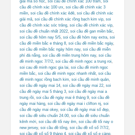
giải mã số học
,
soi cầu đề chính xác 100 trăm
,
soi
cầu đề chính xác 100 ưx
,
soi cầu đề chính xác 3
miền
,
soi cầu đề chính xác êđê
,
soi cầu đề chính xác
giải mã
,
soi cầu đề chính xác rồng bạch kim vip
,
soi
cầu đề chính xác sóc trăng
,
soi cầu đề chính xác vip
,
soi cầu đề chuẩn nhất 2022
,
soi cầu đề gan miền bắc
,
soi cầu đề hôm nay 5/5
,
soi cầu đề hôm nay extra
,
soi
cầu đề miền bắc e tháng 8
,
soi cầu đề miền bắc ngày
,
soi cầu đề miền bắc ngày hôm nay
,
soi cầu đề miễn
phí đà nẵng
,
soi cầu đề miền trung hôm nay
,
soi cầu
đề minh ngọc 7/7/2
,
soi cầu đề minh ngọc a trung roi
,
soi cau đề minh ngoc gia lai
,
soi cầu đề minh ngọc
miền bắc
,
soi cầu đề minh ngọc nhanh nhất
,
soi cầu
đề minh ngọc rồng bach kim
,
soi cầu đề minh quân
,
soi cầu đề ngày mai 14
,
soi cầu đề ngày mai 22
,
soi
cầu đề ngày mai 5 tháng 3
,
soi cầu đề ngày mai a
trung rồi
,
soi cầu đề ngày mai ê tháng 9
,
soi cầu đề
ngày mai hàng
,
soi cầu đề ngày mai i clifton nj
,
soi
cầu đề ngày mai okey
,
soi cầu đề ngày mai số đẹp
,
soi cầu đề siêu chuẩn 24.00
,
soi cầu đề siêu chuẩn
kênh mới
,
soi cầu đề tối nay êm
,
soi cầu đề tối nay o
new jersey
,
soi cầu đề tổng
,
soi cầu đề xổ số 7/7/2
,
soi cầu đề xổ số 9 tháng 4
,
soi cầu đề xổ số e càng
,