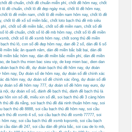
chốt đề chuẩn
,
chốt đề chuẩn miễn phí
,
chốt đề hôm nay
,
chốt
t lô đề chuẩn
,
chốt lô đề đẹp ngày mai
,
chốt lô đề hôm nay
,
,
chốt lô đề miền nam
,
chốt lô đề miền nam hôm nay
,
chốt lô đề
y
,
chốt lô đề xổ số miền bắc
,
chốt loto bạch thủ đề mb siêu
 phí
,
chốt số đề miền bắc
,
chốt số đề miền nam
,
chốt số đề
 số lô đề chuẩn
,
chốt số lô đề mb hôm nay
,
chốt số lô đề miền
 xsmb
,
chốt số lô đề xsmb hôm nay
,
chốt song thủ đề miền
bạch thủ lô
,
con số đề đẹp hôm nay
,
dan đề 2 số
,
dàn đề 6 số
đề miền bắc ăn quanh năm
,
dàn đề miền bắc bất bại
,
dàn đề
đề miền bắc hôm nay
,
dàn đề miền bắc miễn phí
,
dàn đề miền
ao
,
de bach thu mien bac sieu vip
,
de kep mien bac
,
dien dan
đoán bạch thủ đề
,
dự đoán bạch thủ đề hôm nay
,
dự đoán
y hôm nay
,
Dự đoán số de hôm nay
,
dự đoán số đề chính xác
xác đá hôm nay
,
dự đoán số đề chính xác rồng
,
dự đoán số đề
dự đoán số đề hôm nay 777
,
dự đoán số đề hôm nay euro
,
dự
à nội
,
dự đoán xổ số
,
đánh đề bạch thủ
,
đánh đề bạch thủ là
gọi hồn xin số đề
,
miếu xin số đề
,
soi bạch thủ đề 3 càng hôm
h thủ đề đà nẵng
,
soi bạch thủ đề đài ninh thuận hôm nay
,
soi
ầu bạch thủ đề 8888
,
soi cầu bạch thủ đề hôm nay
,
soi cầu
ạch thủ đề xsmb 4 số
,
soi cầu bạch thủ đề xsmb 77777
,
soi
c hôm nay
,
soi cầu bạch thủ đề xsmb kqxsmb
,
soi cầu bạch
oi cầu dàn đề 247
,
soi cầu dàn đề phía bắc
,
soi cau de lo mb
,