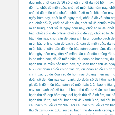
đuôi mb
,
chốt dàn đề 36 số chuẩn
,
chốt dàn đề hôm nay
,
đề mb
,
chốt đề miền bắc
,
chốt đề miền bắc hôm nay
,
chố
chốt lô đề miền bắc chuẩn
,
chốt lô đề miền bắc hôm nay
ngày hôm nay
,
chốt lô đề ngày mai
,
chốt lô đề về hôm na
vip
,
chốt số đề
,
chốt số đề chuẩn
,
chốt số đề chuẩn miễn
miền trung
,
chốt số đề ngày hôm nay
,
chốt số lô đề
,
chốt
bắc
,
chốt số lô đề online
,
chốt số lô đề vip
,
chốt số lô đề
bắc hôm nay
,
chốt vấn đề tiếng anh là gì
,
combo bạch de 
miền bắc online
,
dàn đề bạch thủ
,
dàn đề miền bắc
,
dàn 
miền bắc chuẩn
,
dàn đề miền bắc đánh quanh năm
,
dàn 
bắc ngày hôm nay
,
dàn đề miền bắc xuất sắc chúng rất c
lo de mien bac
,
dò đề miền bắc
,
du doan de bach thu
,
dự 
bạch thủ đề miền bắc hôm nay
,
dự đoán bạch thủ đề ngà
6 55
,
dự đoán số đề chính xác dn
,
dự đoán số đề chính 
chính xác yi
,
dự đoán số đề hôm nay 3 càng miền nam
,
đoán số đề hôm nay eximbank
,
dự đoán số đề hôm nay h
gì
,
đánh đề miền bắc
,
đánh đề miền bắc 1 ăn bao nhiêu
,
nay
,
soi bạch thủ đề âu
,
soi bạch thủ đề dự đoán
,
soi bạc
bạch thủ đề đẹp hôm nay
,
soi bạch thủ đề ô nhiễm
,
soi c
bạch thủ đề tn
,
soi cầu bạch thủ đề xsmb 3 cà
,
soi cầu b
cầu bạch thủ đề xsmb 997
,
soi cầu bạch thủ đề xsmb bắ
thủ đề xsmb xác 100
,
soi cầu bạch thủ đề xsmb xsqng
,
s