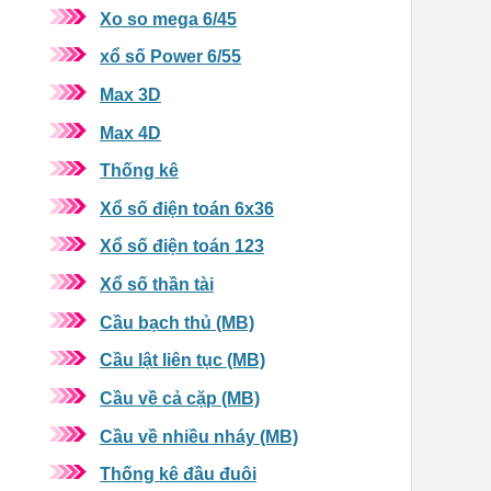
Xo so mega 6/45
xổ số Power 6/55
Max 3D
Max 4D
Thống kê
Xổ số điện toán 6x36
Xổ số điện toán 123
Xổ số thần tài
Cầu bạch thủ (MB)
Cầu lật liên tục (MB)
Cầu về cả cặp (MB)
Cầu về nhiều nháy (MB)
Thống kê đầu đuôi