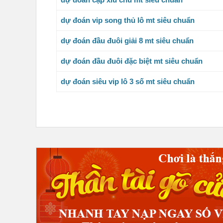
dự đoán vip song thủ lô mt siêu chuẩn
dự đoán đầu đuôi giải 8 mt siêu chuẩn
dự đoán đầu đuôi đặc biệt mt siêu chuẩn
dự đoán siêu vip lô 3 số mt siêu chuẩn