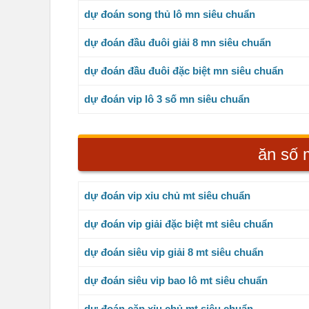
dự đoán song thủ lô mn siêu chuẩn
dự đoán đầu đuôi giải 8 mn siêu chuẩn
dự đoán đầu đuôi đặc biệt mn siêu chuẩn
dự đoán vip lô 3 số mn siêu chuẩn
ăn số 
dự đoán vip xỉu chủ mt siêu chuẩn
dự đoán vip giải đặc biệt mt siêu chuẩn
dự đoán siêu vip giải 8 mt siêu chuẩn
dự đoán siêu vip bao lô mt siêu chuẩn
dự đoán cặp xỉu chủ mt siêu chuẩn