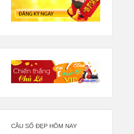
CẦU SỐ ĐẸP HÔM NAY