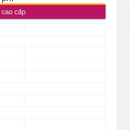
 cao cấp