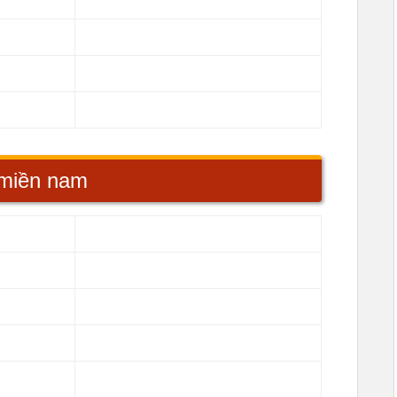
 miền nam