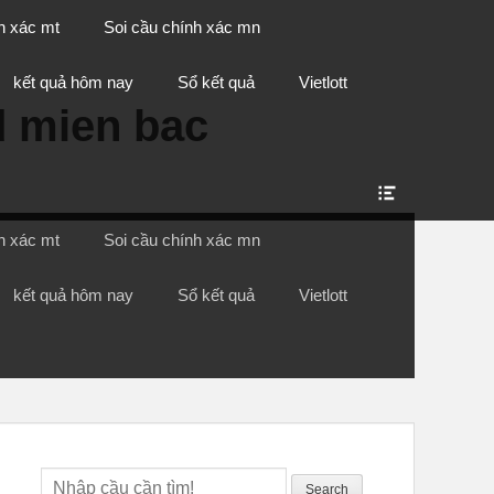
h xác mt
Soi cầu chính xác mn
kết quả hôm nay
Sổ kết quả
Vietlott
d mien bac
Show
Header
Sidebar
h xác mt
Soi cầu chính xác mn
Content
kết quả hôm nay
Sổ kết quả
Vietlott
Search