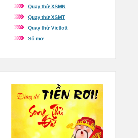
Quay thử XSMN
Quay thử XSMT
Quay thử Vietlott
Sổ mơ