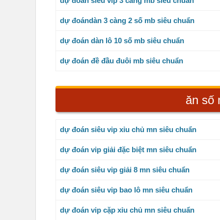
dự đoán siêu vip 3 càng mb siêu chuẩn
dự đoándàn 3 càng 2 số mb siêu chuẩn
dự đoán dàn lô 10 số mb siêu chuẩn
dự đoán đề đầu đuôi mb siêu chuẩn
ăn số
dự đoán siêu vip xỉu chủ mn siêu chuẩn
dự đoán vip giải đặc biệt mn siêu chuẩn
dự đoán siêu vip giải 8 mn siêu chuẩn
dự đoán siêu vip bao lô mn siêu chuẩn
dự đoán vip cặp xỉu chủ mn siêu chuẩn