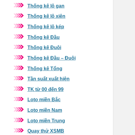
Thống kê lô gan
Thống kê lô xiên
Thống kê lô kép
Thống kê Đầu
Thống kê Đuôi
Thống kê Đầu – Đuôi
Thống kê Tổng
Tần suất xuất hiện
TK từ 00 đến 99
Loto miền Bắc
Loto miền Nam
Loto miền Trung
Quay thử XSMB