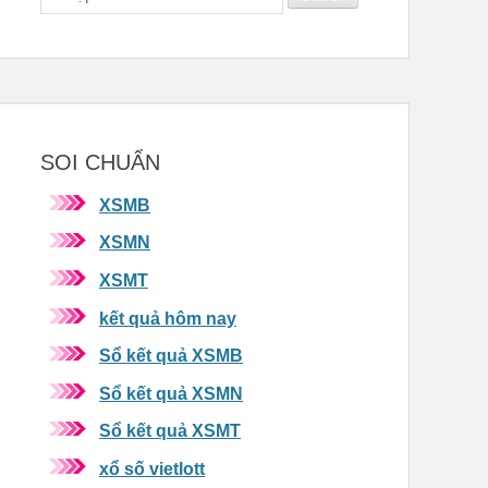
SOI CHUẨN
XSMB
XSMN
XSMT
kết quả hôm nay
Sổ kết quả XSMB
Sổ kết quả XSMN
Sổ kết quả XSMT
xổ số vietlott