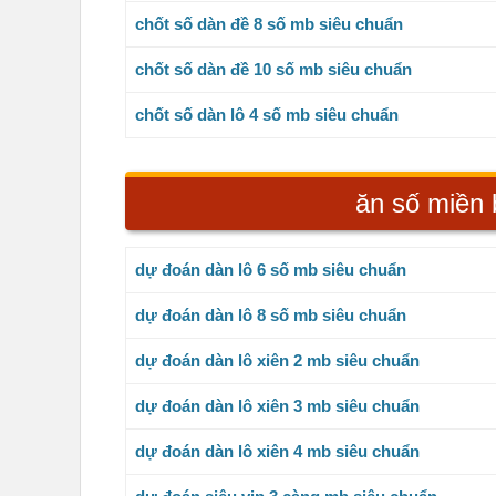
chốt số dàn đề 8 số mb siêu chuẩn
chốt số dàn đề 10 số mb siêu chuẩn
chốt số dàn lô 4 số mb siêu chuẩn
ăn số miền 
dự đoán dàn lô 6 số mb siêu chuẩn
dự đoán dàn lô 8 số mb siêu chuẩn
dự đoán dàn lô xiên 2 mb siêu chuẩn
dự đoán dàn lô xiên 3 mb siêu chuẩn
dự đoán dàn lô xiên 4 mb siêu chuẩn