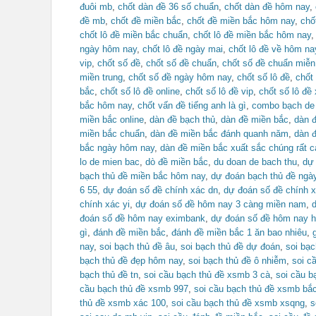
đuôi mb
,
chốt dàn đề 36 số chuẩn
,
chốt dàn đề hôm nay
,
đề mb
,
chốt đề miền bắc
,
chốt đề miền bắc hôm nay
,
chố
chốt lô đề miền bắc chuẩn
,
chốt lô đề miền bắc hôm nay
ngày hôm nay
,
chốt lô đề ngày mai
,
chốt lô đề về hôm na
vip
,
chốt số đề
,
chốt số đề chuẩn
,
chốt số đề chuẩn miễn
miền trung
,
chốt số đề ngày hôm nay
,
chốt số lô đề
,
chốt
bắc
,
chốt số lô đề online
,
chốt số lô đề vip
,
chốt số lô đề
bắc hôm nay
,
chốt vấn đề tiếng anh là gì
,
combo bạch de 
miền bắc online
,
dàn đề bạch thủ
,
dàn đề miền bắc
,
dàn 
miền bắc chuẩn
,
dàn đề miền bắc đánh quanh năm
,
dàn 
bắc ngày hôm nay
,
dàn đề miền bắc xuất sắc chúng rất c
lo de mien bac
,
dò đề miền bắc
,
du doan de bach thu
,
dự 
bạch thủ đề miền bắc hôm nay
,
dự đoán bạch thủ đề ngà
6 55
,
dự đoán số đề chính xác dn
,
dự đoán số đề chính 
chính xác yi
,
dự đoán số đề hôm nay 3 càng miền nam
,
đoán số đề hôm nay eximbank
,
dự đoán số đề hôm nay h
gì
,
đánh đề miền bắc
,
đánh đề miền bắc 1 ăn bao nhiêu
,
nay
,
soi bạch thủ đề âu
,
soi bạch thủ đề dự đoán
,
soi bạc
bạch thủ đề đẹp hôm nay
,
soi bạch thủ đề ô nhiễm
,
soi c
bạch thủ đề tn
,
soi cầu bạch thủ đề xsmb 3 cà
,
soi cầu b
cầu bạch thủ đề xsmb 997
,
soi cầu bạch thủ đề xsmb bắ
thủ đề xsmb xác 100
,
soi cầu bạch thủ đề xsmb xsqng
,
s