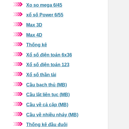
Xo so mega 6/45
xổ số Power 6/55
Max 3D
Max 4D
Thống kê
Xổ số điện toán 6x36
Xổ số điện toán 123
Xổ số thần tài
Cầu bạch thủ (MB)
Cầu lật liên tục (MB)
Cầu về cả cặp (MB)
Cầu về nhiều nháy (MB)
Thống kê đầu đuôi