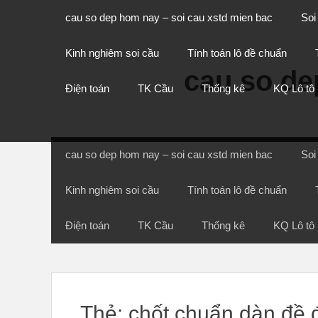
Primary Menu
Skip
cau so dep hom nay – soi cau xstd mien bac
Soi
to
content
Kinh nghiêm soi cầu
Tính toán lô đề chuẩn
cau so de
Điện toán
TK Cầu
Thống kê
KQ Lô tô
Secondary Menu
Skip
cau so dep hom nay – soi cau xstd mien bac
Soi
to
content
Kinh nghiêm soi cầu
Tính toán lô đề chuẩn
Điện toán
TK Cầu
Thống kê
KQ Lô tô
Thẻ:
chốt chuẩn dàn đề 