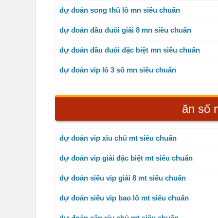
dự đoán song thủ lô mn siêu chuẩn
dự đoán đầu đuôi giải 8 mn siêu chuẩn
dự đoán đầu đuôi đặc biệt mn siêu chuẩn
dự đoán vip lô 3 số mn siêu chuẩn
ăn số 
dự đoán vip xỉu chủ mt siêu chuẩn
dự đoán vip giải đặc biệt mt siêu chuẩn
dự đoán siêu vip giải 8 mt siêu chuẩn
dự đoán siêu vip bao lô mt siêu chuẩn
dự đoán cặp xỉu chủ mt siêu chuẩn