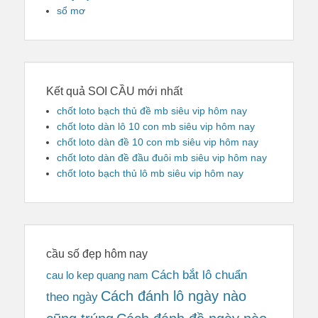
sổ mơ
Kết quả SOI CẦU mới nhất
chốt loto bạch thủ đề mb siêu vip hôm nay
chốt loto dàn lô 10 con mb siêu vip hôm nay
chốt loto dàn đề 10 con mb siêu vip hôm nay
chốt loto dàn đề đầu đuôi mb siêu vip hôm nay
chốt loto bạch thủ lô mb siêu vip hôm nay
cầu số đẹp hôm nay
Cách bắt lô chuẩn
cau lo kep quang nam
Cách đánh lô ngày nào
theo ngày