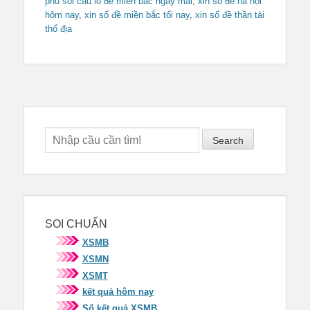
phú soi cầu lô đề miền bắc ngày mai
,
xin số đề hà nội
hôm nay
,
xin số đề miền bắc tối nay
,
xin số đề thần tài
thổ địa
Search
SOI CHUẨN
XSMB
XSMN
XSMT
kết quả hôm nay
Sổ kết quả XSMB