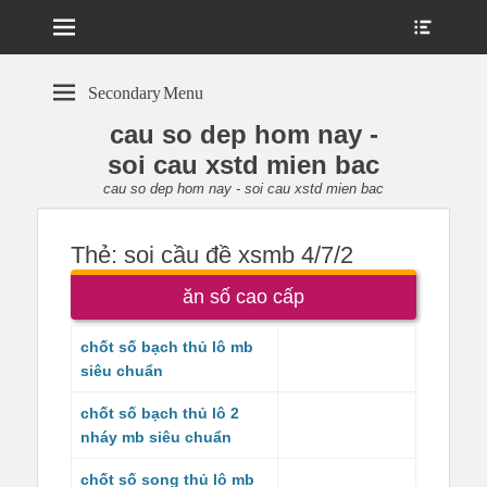
Menu
Show
Heade
Sideb
Conte
Secondary Menu
cau so dep hom nay -
soi cau xstd mien bac
cau so dep hom nay - soi cau xstd mien bac
Thẻ:
soi cầu đề xsmb 4/7/2
ăn số cao cấp
chốt số bạch thủ lô mb
siêu chuẩn
chốt số bạch thủ lô 2
nháy mb siêu chuẩn
chốt số song thủ lô mb