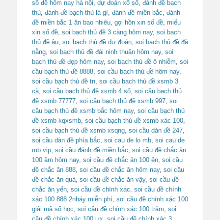
số đề hôm nay hà nội
,
dự đoán xổ số
,
đánh đề bạch
thủ
,
đánh đề bạch thủ là gì
,
đánh đề miền bắc
,
đánh
đề miền bắc 1 ăn bao nhiêu
,
gọi hồn xin số đề
,
miếu
xin số đề
,
soi bạch thủ đề 3 càng hôm nay
,
soi bạch
thủ đề âu
,
soi bạch thủ đề dự đoán
,
soi bạch thủ đề đà
nẵng
,
soi bạch thủ đề đài ninh thuận hôm nay
,
soi
bạch thủ đề đẹp hôm nay
,
soi bạch thủ đề ô nhiễm
,
soi
cầu bạch thủ đề 8888
,
soi cầu bạch thủ đề hôm nay
,
soi cầu bạch thủ đề tn
,
soi cầu bạch thủ đề xsmb 3
cà
,
soi cầu bạch thủ đề xsmb 4 số
,
soi cầu bạch thủ
đề xsmb 77777
,
soi cầu bạch thủ đề xsmb 997
,
soi
cầu bạch thủ đề xsmb bắc hôm nay
,
soi cầu bạch thủ
đề xsmb kqxsmb
,
soi cầu bạch thủ đề xsmb xác 100
,
soi cầu bạch thủ đề xsmb xsqng
,
soi cầu dàn đề 247
,
soi cầu dàn đề phía bắc
,
soi cau de lo mb
,
soi cau de
mb vip
,
soi cầu đánh đề miền bắc
,
soi cầu đề chắc ăn
100 âm hôm nay
,
soi cầu đề chắc ăn 100 ên
,
soi cầu
đề chắc ăn 888
,
soi cầu đề chắc ăn hôm nay
,
soi cầu
đề chắc ăn quả
,
soi cầu đề chắc ăn vậy
,
soi cầu đề
chắc ăn yến
,
soi cầu đề chính xác
,
soi cầu đề chính
xác 100 888 2nháy miễn phí
,
soi cầu đề chính xác 100
giải mã số học
,
soi cầu đề chính xác 100 trăm
,
soi
cầu đề chính xác 100 ưx
,
soi cầu đề chính xác 3