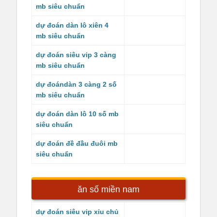
mb siêu chuẩn
dự đoán dàn lô xiên 4
mb siêu chuẩn
dự đoán siêu vip 3 càng
mb siêu chuẩn
dự đoándàn 3 càng 2 số
mb siêu chuẩn
dự đoán dàn lô 10 số mb
siêu chuẩn
dự đoán đề đầu đuôi mb
siêu chuẩn
ăn số miền nam
dự đoán siêu vip xỉu chủ