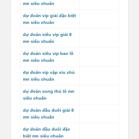
mn siêu chuẩn
dự đoán vip giải đặc biệt
mn siêu chuẩn
dự đoán siêu vip giải 8
mn siêu chuẩn
dự đoán siêu vip bao lô
mn siêu chuẩn
dự đoán vip cặp xỉu chủ
mn siêu chuẩn
dự đoán song thủ lô mn
siêu chuẩn
dự đoán đầu đuôi giải 8
mn siêu chuẩn
dự đoán đầu đuôi đặc
biệt mn siêu chuẩn