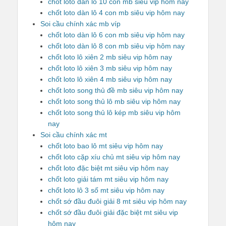
chốt loto dàn lô 10 con mb siêu vip hôm nay
chốt loto dàn lô 4 con mb siêu vip hôm nay
Soi cầu chính xác mb víp
chốt loto dàn lô 6 con mb siêu vip hôm nay
chốt loto dàn lô 8 con mb siêu vip hôm nay
chốt loto lô xiên 2 mb siêu vip hôm nay
chốt loto lô xiên 3 mb siêu vip hôm nay
chốt loto lô xiên 4 mb siêu vip hôm nay
chốt loto song thủ đề mb siêu vip hôm nay
chốt loto song thủ lô mb siêu vip hôm nay
chốt loto song thủ lô kép mb siêu vip hôm
nay
Soi cầu chính xác mt
chốt loto bao lô mt siêu vip hôm nay
chốt loto cặp xíu chủ mt siêu vip hôm nay
chốt loto đặc biệt mt siêu vip hôm nay
chốt loto giải tám mt siêu vip hôm nay
chốt loto lô 3 số mt siêu vip hôm nay
chốt sớ đầu đuôi giải 8 mt siêu vip hôm nay
chốt sớ đầu đuôi giải đặc biệt mt siêu vip
hôm nay