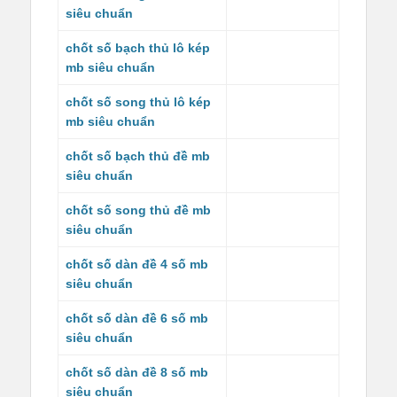
siêu chuẩn
chốt số bạch thủ lô kép
mb siêu chuẩn
chốt số song thủ lô kép
mb siêu chuẩn
chốt số bạch thủ đề mb
siêu chuẩn
chốt số song thủ đề mb
siêu chuẩn
chốt số dàn đề 4 số mb
siêu chuẩn
chốt số dàn đề 6 số mb
siêu chuẩn
chốt số dàn đề 8 số mb
siêu chuẩn