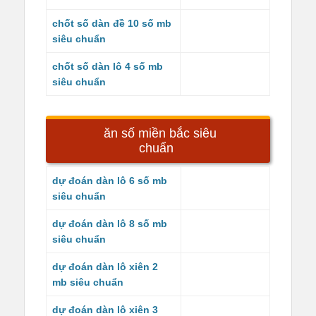
chốt số dàn đề 10 số mb
siêu chuẩn
chốt số dàn lô 4 số mb
siêu chuẩn
ăn số miền bắc siêu
chuẩn
dự đoán dàn lô 6 số mb
siêu chuẩn
dự đoán dàn lô 8 số mb
siêu chuẩn
dự đoán dàn lô xiên 2
mb siêu chuẩn
dự đoán dàn lô xiên 3