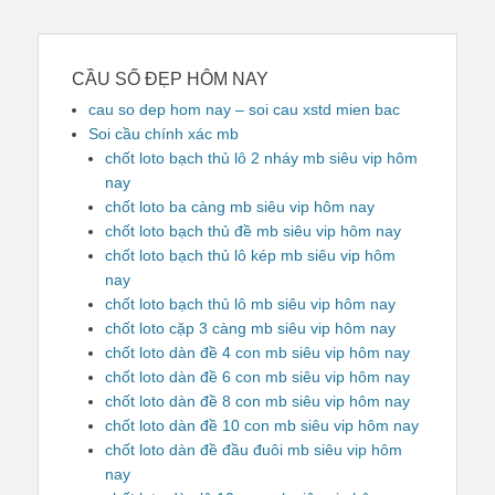
CẦU SỐ ĐẸP HÔM NAY
cau so dep hom nay – soi cau xstd mien bac
Soi cầu chính xác mb
chốt loto bạch thủ lô 2 nháy mb siêu vip hôm
nay
chốt loto ba càng mb siêu vip hôm nay
chốt loto bạch thủ đề mb siêu vip hôm nay
chốt loto bạch thủ lô kép mb siêu vip hôm
nay
chốt loto bạch thủ lô mb siêu vip hôm nay
chốt loto cặp 3 càng mb siêu vip hôm nay
chốt loto dàn đề 4 con mb siêu vip hôm nay
chốt loto dàn đề 6 con mb siêu vip hôm nay
chốt loto dàn đề 8 con mb siêu vip hôm nay
chốt loto dàn đề 10 con mb siêu vip hôm nay
chốt loto dàn đề đầu đuôi mb siêu vip hôm
nay