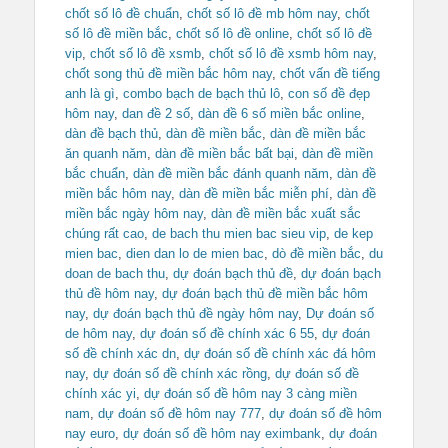
chốt số lô đề chuẩn
,
chốt số lô đề mb hôm nay
,
chốt
số lô đề miền bắc
,
chốt số lô đề online
,
chốt số lô đề
vip
,
chốt số lô đề xsmb
,
chốt số lô đề xsmb hôm nay
,
chốt song thủ đề miền bắc hôm nay
,
chốt vấn đề tiếng
anh là gì
,
combo bạch de bạch thủ lô
,
con số đề đẹp
hôm nay
,
dan đề 2 số
,
dàn đề 6 số miền bắc online
,
dàn đề bạch thủ
,
dàn đề miền bắc
,
dàn đề miền bắc
ăn quanh năm
,
dàn đề miền bắc bất bại
,
dàn đề miền
bắc chuẩn
,
dàn đề miền bắc đánh quanh năm
,
dàn đề
miền bắc hôm nay
,
dàn đề miền bắc miễn phí
,
dàn đề
miền bắc ngày hôm nay
,
dàn đề miền bắc xuất sắc
chúng rất cao
,
de bach thu mien bac sieu vip
,
de kep
mien bac
,
dien dan lo de mien bac
,
dò đề miền bắc
,
du
doan de bach thu
,
dự đoán bạch thủ đề
,
dự đoán bạch
thủ đề hôm nay
,
dự đoán bạch thủ đề miền bắc hôm
nay
,
dự đoán bạch thủ đề ngày hôm nay
,
Dự đoán số
de hôm nay
,
dự đoán số đề chính xác 6 55
,
dự đoán
số đề chính xác dn
,
dự đoán số đề chính xác đá hôm
nay
,
dự đoán số đề chính xác rồng
,
dự đoán số đề
chính xác yi
,
dự đoán số đề hôm nay 3 càng miền
nam
,
dự đoán số đề hôm nay 777
,
dự đoán số đề hôm
nay euro
,
dự đoán số đề hôm nay eximbank
,
dự đoán