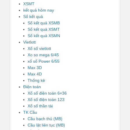
XSMT
kết quả hôm nay
Sổ kết quả
Sổ kết quả XSMB
Sổ kết quả XSMT
Sổ kết quả XSMN
Vietlott
Xổ số vietlott
Xo so mega 6/45
xổ số Power 6/55
Max 3D
Max 4D
Thống kê
Điện toán
Xổ số điện toán 6×36
Xổ số điện toán 123
Xổ số thần tài
TK Cầu
Cầu bạch thủ (MB)
Cầu lật liên tục (MB)