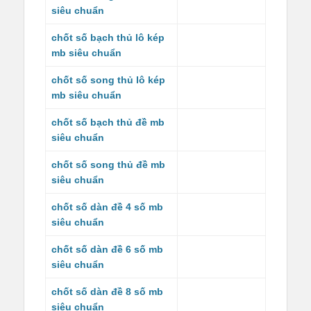
siêu chuẩn
chốt số bạch thủ lô kép
mb siêu chuẩn
chốt số song thủ lô kép
mb siêu chuẩn
chốt số bạch thủ đề mb
siêu chuẩn
chốt số song thủ đề mb
siêu chuẩn
chốt số dàn đề 4 số mb
siêu chuẩn
chốt số dàn đề 6 số mb
siêu chuẩn
chốt số dàn đề 8 số mb
siêu chuẩn