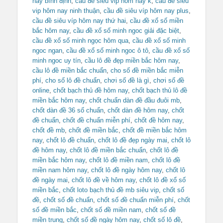
nay bình định
,
cầu đề siêu vip hôm nay k
,
cầu đề siêu
vip hôm nay ninh thuận
,
cầu đề siêu víp hôm nay plus
,
cầu đề siêu víp hôm nay thứ hai
,
cầu đề xổ số miền
bắc hôm nay
,
cầu đề xổ số minh ngoc giải đặc biệt
,
cầu đề xổ số minh ngọc hôm qua
,
cầu đề xổ số minh
ngoc ngan
,
cầu đề xổ số minh ngoc ô tô
,
cầu đề xổ số
minh ngoc uy tín
,
cầu lô đề đẹp miền bắc hôm nay
,
cầu lô đề miền bắc chuẩn
,
cho số đề miền bắc miễn
phí
,
cho số lô đề chuẩn
,
chơi số đề là gì
,
chơi số đề
online
,
chốt bạch thủ đề hôm nay
,
chốt bạch thủ lô đề
miền bắc hôm nay
,
chốt chuẩn dàn đề đầu đuôi mb
,
chốt dàn đề 36 số chuẩn
,
chốt dàn đề hôm nay
,
chốt
đề chuẩn
,
chốt đề chuẩn miễn phí
,
chốt đề hôm nay
,
chốt đề mb
,
chốt đề miền bắc
,
chốt đề miền bắc hôm
nay
,
chốt lô đề chuẩn
,
chốt lô đề đẹp ngày mai
,
chốt lô
đề hôm nay
,
chốt lô đề miền bắc chuẩn
,
chốt lô đề
miền bắc hôm nay
,
chốt lô đề miền nam
,
chốt lô đề
miền nam hôm nay
,
chốt lô đề ngày hôm nay
,
chốt lô
đề ngày mai
,
chốt lô đề về hôm nay
,
chốt lô đề xổ số
miền bắc
,
chốt loto bạch thủ đề mb siêu vip
,
chốt số
đề
,
chốt số đề chuẩn
,
chốt số đề chuẩn miễn phí
,
chốt
số đề miền bắc
,
chốt số đề miền nam
,
chốt số đề
miền trung
,
chốt số đề ngày hôm nay
,
chốt số lô đề
,