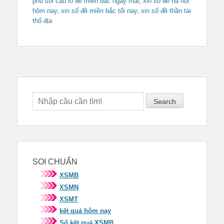
phú soi cầu lô đề miền bắc ngày mai
,
xin số đề hà nội
hôm nay
,
xin số đề miền bắc tối nay
,
xin số đề thần tài
thổ địa
Search
SOI CHUẨN
XSMB
XSMN
XSMT
kết quả hôm nay
Sổ kết quả XSMB