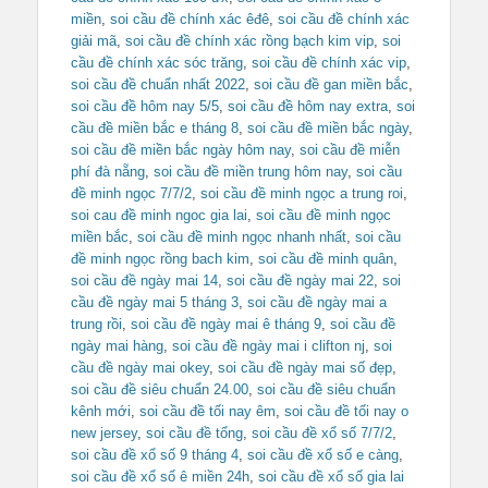
miền
,
soi cầu đề chính xác êđê
,
soi cầu đề chính xác
giải mã
,
soi cầu đề chính xác rồng bạch kim vip
,
soi
cầu đề chính xác sóc trăng
,
soi cầu đề chính xác vip
,
soi cầu đề chuẩn nhất 2022
,
soi cầu đề gan miền bắc
,
soi cầu đề hôm nay 5/5
,
soi cầu đề hôm nay extra
,
soi
cầu đề miền bắc e tháng 8
,
soi cầu đề miền bắc ngày
,
soi cầu đề miền bắc ngày hôm nay
,
soi cầu đề miễn
phí đà nẵng
,
soi cầu đề miền trung hôm nay
,
soi cầu
đề minh ngọc 7/7/2
,
soi cầu đề minh ngọc a trung roi
,
soi cau đề minh ngoc gia lai
,
soi cầu đề minh ngọc
miền bắc
,
soi cầu đề minh ngọc nhanh nhất
,
soi cầu
đề minh ngọc rồng bach kim
,
soi cầu đề minh quân
,
soi cầu đề ngày mai 14
,
soi cầu đề ngày mai 22
,
soi
cầu đề ngày mai 5 tháng 3
,
soi cầu đề ngày mai a
trung rồi
,
soi cầu đề ngày mai ê tháng 9
,
soi cầu đề
ngày mai hàng
,
soi cầu đề ngày mai i clifton nj
,
soi
cầu đề ngày mai okey
,
soi cầu đề ngày mai số đẹp
,
soi cầu đề siêu chuẩn 24.00
,
soi cầu đề siêu chuẩn
kênh mới
,
soi cầu đề tối nay êm
,
soi cầu đề tối nay o
new jersey
,
soi cầu đề tổng
,
soi cầu đề xổ số 7/7/2
,
soi cầu đề xổ số 9 tháng 4
,
soi cầu đề xổ số e càng
,
soi cầu đề xổ số ê miền 24h
,
soi cầu đề xổ số gia lai