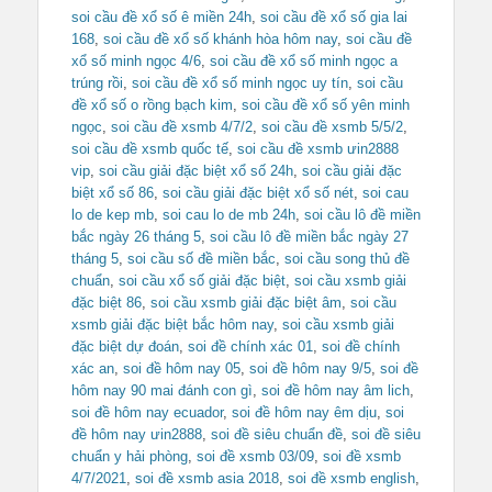
soi cầu đề xổ số ê miền 24h
,
soi cầu đề xổ số gia lai
168
,
soi cầu đề xổ số khánh hòa hôm nay
,
soi cầu đề
xổ số minh ngọc 4/6
,
soi cầu đề xổ số minh ngọc a
trúng rồi
,
soi cầu đề xổ số minh ngọc uy tín
,
soi cầu
đề xổ số o rồng bạch kim
,
soi cầu đề xổ số yên minh
ngọc
,
soi cầu đề xsmb 4/7/2
,
soi cầu đề xsmb 5/5/2
,
soi cầu đề xsmb quốc tế
,
soi cầu đề xsmb ưin2888
vip
,
soi cầu giải đặc biệt xổ số 24h
,
soi cầu giải đặc
biệt xổ số 86
,
soi cầu giải đặc biệt xổ số nét
,
soi cau
lo de kep mb
,
soi cau lo de mb 24h
,
soi cầu lô đề miền
bắc ngày 26 tháng 5
,
soi cầu lô đề miền bắc ngày 27
tháng 5
,
soi cầu số đề miền bắc
,
soi cầu song thủ đề
chuẩn
,
soi cầu xổ số giải đặc biệt
,
soi cầu xsmb giải
đặc biệt 86
,
soi cầu xsmb giải đặc biệt âm
,
soi cầu
xsmb giải đặc biệt bắc hôm nay
,
soi cầu xsmb giải
đặc biệt dự đoán
,
soi đề chính xác 01
,
soi đề chính
xác an
,
soi đề hôm nay 05
,
soi đề hôm nay 9/5
,
soi đề
hôm nay 90 mai đánh con gì
,
soi đề hôm nay âm lich
,
soi đề hôm nay ecuador
,
soi đề hôm nay êm dịu
,
soi
đề hôm nay ưin2888
,
soi đề siêu chuẩn đề
,
soi đề siêu
chuẩn y hải phòng
,
soi đề xsmb 03/09
,
soi đề xsmb
4/7/2021
,
soi đề xsmb asia 2018
,
soi đề xsmb english
,