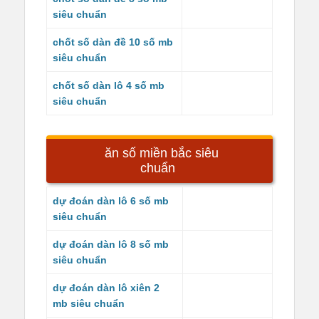
siêu chuẩn
chốt số dàn đề 10 số mb
siêu chuẩn
chốt số dàn lô 4 số mb
siêu chuẩn
ăn số miền bắc siêu
chuẩn
dự đoán dàn lô 6 số mb
siêu chuẩn
dự đoán dàn lô 8 số mb
siêu chuẩn
dự đoán dàn lô xiên 2
mb siêu chuẩn