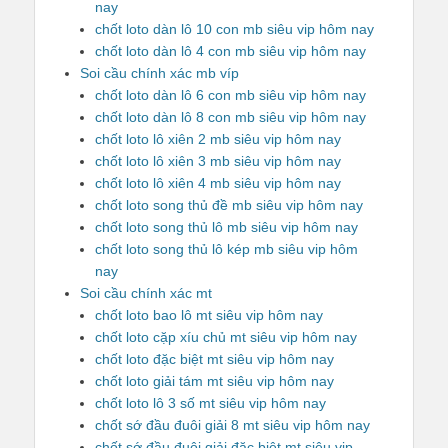
nay
chốt loto dàn lô 10 con mb siêu vip hôm nay
chốt loto dàn lô 4 con mb siêu vip hôm nay
Soi cầu chính xác mb víp
chốt loto dàn lô 6 con mb siêu vip hôm nay
chốt loto dàn lô 8 con mb siêu vip hôm nay
chốt loto lô xiên 2 mb siêu vip hôm nay
chốt loto lô xiên 3 mb siêu vip hôm nay
chốt loto lô xiên 4 mb siêu vip hôm nay
chốt loto song thủ đề mb siêu vip hôm nay
chốt loto song thủ lô mb siêu vip hôm nay
chốt loto song thủ lô kép mb siêu vip hôm
nay
Soi cầu chính xác mt
chốt loto bao lô mt siêu vip hôm nay
chốt loto cặp xíu chủ mt siêu vip hôm nay
chốt loto đặc biệt mt siêu vip hôm nay
chốt loto giải tám mt siêu vip hôm nay
chốt loto lô 3 số mt siêu vip hôm nay
chốt sớ đầu đuôi giải 8 mt siêu vip hôm nay
chốt sớ đầu đuôi giải đặc biệt mt siêu vip