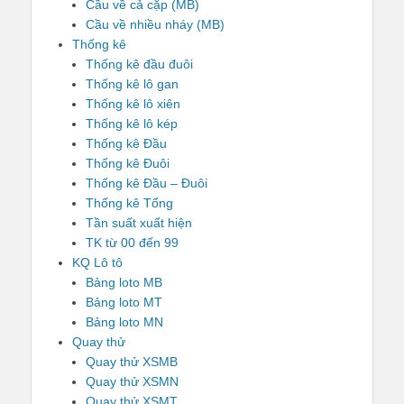
Cầu về cả cặp (MB)
Cầu về nhiều nháy (MB)
Thống kê
Thống kê đầu đuôi
Thống kê lô gan
Thống kê lô xiên
Thống kê lô kép
Thống kê Đầu
Thống kê Đuôi
Thống kê Đầu – Đuôi
Thống kê Tổng
Tần suất xuất hiện
TK từ 00 đến 99
KQ Lô tô
Bảng loto MB
Bảng loto MT
Bảng loto MN
Quay thử
Quay thử XSMB
Quay thử XSMN
Quay thử XSMT