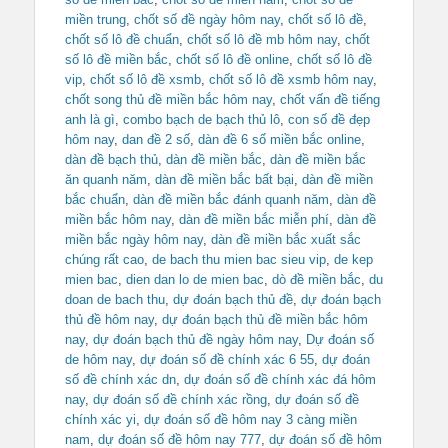
miền trung
,
chốt số đề ngày hôm nay
,
chốt số lô đề
,
chốt số lô đề chuẩn
,
chốt số lô đề mb hôm nay
,
chốt
số lô đề miền bắc
,
chốt số lô đề online
,
chốt số lô đề
vip
,
chốt số lô đề xsmb
,
chốt số lô đề xsmb hôm nay
,
chốt song thủ đề miền bắc hôm nay
,
chốt vấn đề tiếng
anh là gì
,
combo bạch de bạch thủ lô
,
con số đề đẹp
hôm nay
,
dan đề 2 số
,
dàn đề 6 số miền bắc online
,
dàn đề bạch thủ
,
dàn đề miền bắc
,
dàn đề miền bắc
ăn quanh năm
,
dàn đề miền bắc bất bại
,
dàn đề miền
bắc chuẩn
,
dàn đề miền bắc đánh quanh năm
,
dàn đề
miền bắc hôm nay
,
dàn đề miền bắc miễn phí
,
dàn đề
miền bắc ngày hôm nay
,
dàn đề miền bắc xuất sắc
chúng rất cao
,
de bach thu mien bac sieu vip
,
de kep
mien bac
,
dien dan lo de mien bac
,
dò đề miền bắc
,
du
doan de bach thu
,
dự đoán bạch thủ đề
,
dự đoán bạch
thủ đề hôm nay
,
dự đoán bạch thủ đề miền bắc hôm
nay
,
dự đoán bạch thủ đề ngày hôm nay
,
Dự đoán số
de hôm nay
,
dự đoán số đề chính xác 6 55
,
dự đoán
số đề chính xác dn
,
dự đoán số đề chính xác đá hôm
nay
,
dự đoán số đề chính xác rồng
,
dự đoán số đề
chính xác yi
,
dự đoán số đề hôm nay 3 càng miền
nam
,
dự đoán số đề hôm nay 777
,
dự đoán số đề hôm