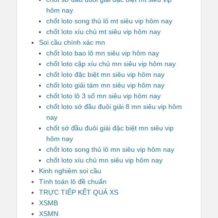
hôm nay
chốt loto song thủ lô mt siêu vip hôm nay
chốt loto xíu chủ mt siêu vip hôm nay
Soi cầu chính xác mn
chốt loto bao lô mn siêu vip hôm nay
chốt loto cặp xíu chủ mn siêu vip hôm nay
chốt loto đặc biệt mn siêu vip hôm nay
chốt loto giải tám mn siêu vip hôm nay
chốt loto lô 3 số mn siêu vip hôm nay
chốt loto sớ đầu đuôi giải 8 mn siêu vip hôm
nay
chốt sớ đầu đuôi giải đặc biệt mn siêu vip
hôm nay
chốt loto song thủ lô mn siêu vip hôm nay
chốt loto xíu chủ mn siêu vip hôm nay
Kinh nghiêm soi cầu
Tính toán lô đề chuẩn
TRỰC TIẾP KẾT QUẢ XS
XSMB
XSMN