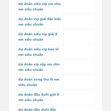
dự đoán siêu vip xỉu chủ
mn siêu chuẩn
dự đoán vip giải đặc biệt
mn siêu chuẩn
dự đoán siêu vip giải 8
mn siêu chuẩn
dự đoán siêu vip bao lô
mn siêu chuẩn
dự đoán vip cặp xỉu chủ
mn siêu chuẩn
dự đoán song thủ lô mn
siêu chuẩn
dự đoán đầu đuôi giải 8
mn siêu chuẩn
dự đoán đầu đuôi đặc