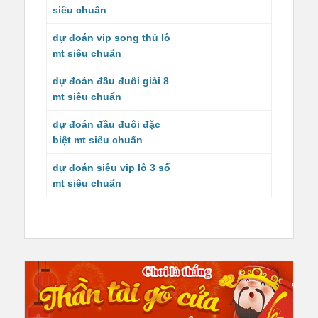
siêu chuẩn
dự đoán vip song thủ lô
mt siêu chuẩn
dự đoán đầu đuôi giải 8
mt siêu chuẩn
dự đoán đầu đuôi đặc
biệt mt siêu chuẩn
dự đoán siêu vip lô 3 số
mt siêu chuẩn