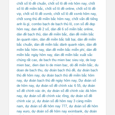
chốt số lô đề chuẩn
,
chốt số lô đề mb hôm nay
,
chốt
số lô đề miền bắc
,
chốt số lô đề online
,
chốt số lô đề
vip
,
chốt số lô đề xsmb
,
chốt số lô đề xsmb hôm nay
,
chốt song thủ đề miền bắc hôm nay
,
chốt vấn đề tiếng
anh là gì
,
combo bạch de bạch thủ lô
,
con số đề đẹp
hôm nay
,
dan đề 2 số
,
dàn đề 6 số miền bắc online
,
dàn đề bạch thủ
,
dàn đề miền bắc
,
dàn đề miền bắc
ăn quanh năm
,
dàn đề miền bắc bất bại
,
dàn đề miền
bắc chuẩn
,
dàn đề miền bắc đánh quanh năm
,
dàn đề
miền bắc hôm nay
,
dàn đề miền bắc miễn phí
,
dàn đề
miền bắc ngày hôm nay
,
dàn đề miền bắc xuất sắc
chúng rất cao
,
de bach thu mien bac sieu vip
,
de kep
mien bac
,
dien dan lo de mien bac
,
dò đề miền bắc
,
du
doan de bach thu
,
dự đoán bạch thủ đề
,
dự đoán bạch
thủ đề hôm nay
,
dự đoán bạch thủ đề miền bắc hôm
nay
,
dự đoán bạch thủ đề ngày hôm nay
,
Dự đoán số
de hôm nay
,
dự đoán số đề chính xác 6 55
,
dự đoán
số đề chính xác dn
,
dự đoán số đề chính xác đá hôm
nay
,
dự đoán số đề chính xác rồng
,
dự đoán số đề
chính xác yi
,
dự đoán số đề hôm nay 3 càng miền
nam
,
dự đoán số đề hôm nay 777
,
dự đoán số đề hôm
nay euro
,
dự đoán số đề hôm nay eximbank
,
dự đoán