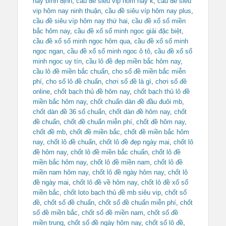
nay bình định
,
cầu đề siêu vip hôm nay k
,
cầu đề siêu
vip hôm nay ninh thuận
,
cầu đề siêu víp hôm nay plus
,
cầu đề siêu víp hôm nay thứ hai
,
cầu đề xổ số miền
bắc hôm nay
,
cầu đề xổ số minh ngoc giải đặc biệt
,
cầu đề xổ số minh ngọc hôm qua
,
cầu đề xổ số minh
ngoc ngan
,
cầu đề xổ số minh ngoc ô tô
,
cầu đề xổ số
minh ngoc uy tín
,
cầu lô đề đẹp miền bắc hôm nay
,
cầu lô đề miền bắc chuẩn
,
cho số đề miền bắc miễn
phí
,
cho số lô đề chuẩn
,
chơi số đề là gì
,
chơi số đề
online
,
chốt bạch thủ đề hôm nay
,
chốt bạch thủ lô đề
miền bắc hôm nay
,
chốt chuẩn dàn đề đầu đuôi mb
,
chốt dàn đề 36 số chuẩn
,
chốt dàn đề hôm nay
,
chốt
đề chuẩn
,
chốt đề chuẩn miễn phí
,
chốt đề hôm nay
,
chốt đề mb
,
chốt đề miền bắc
,
chốt đề miền bắc hôm
nay
,
chốt lô đề chuẩn
,
chốt lô đề đẹp ngày mai
,
chốt lô
đề hôm nay
,
chốt lô đề miền bắc chuẩn
,
chốt lô đề
miền bắc hôm nay
,
chốt lô đề miền nam
,
chốt lô đề
miền nam hôm nay
,
chốt lô đề ngày hôm nay
,
chốt lô
đề ngày mai
,
chốt lô đề về hôm nay
,
chốt lô đề xổ số
miền bắc
,
chốt loto bạch thủ đề mb siêu vip
,
chốt số
đề
,
chốt số đề chuẩn
,
chốt số đề chuẩn miễn phí
,
chốt
số đề miền bắc
,
chốt số đề miền nam
,
chốt số đề
miền trung
,
chốt số đề ngày hôm nay
,
chốt số lô đề
,