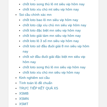
chốt loto song thủ lô mt siêu vip hôm nay
chốt loto xíu chủ mt siêu vip hôm nay
Soi cầu chính xác mn
chốt loto bao lô mn siêu vip hôm nay
chốt loto cặp xíu chủ mn siêu vip hôm nay
chốt loto đặc biệt mn siêu vip hôm nay
chốt loto giải tám mn siêu vip hôm nay
chốt loto lô 3 số mn siêu vip hôm nay
chốt loto sớ đầu đuôi giải 8 mn siêu vip hôm
nay
chốt sớ đầu đuôi giải đặc biệt mn siêu vip
hôm nay
chốt loto song thủ lô mn siêu vip hôm nay
chốt loto xíu chủ mn siêu vip hôm nay
Kinh nghiêm soi cầu
Tính toán lô đề chuẩn
TRỰC TIẾP KẾT QUẢ XS
XSMB
XSMN
XSMT