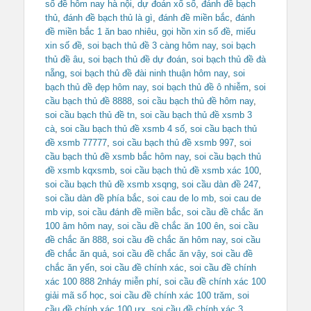
số đề hôm nay hà nội
,
dự đoán xổ số
,
đánh đề bạch
thủ
,
đánh đề bạch thủ là gì
,
đánh đề miền bắc
,
đánh
đề miền bắc 1 ăn bao nhiêu
,
gọi hồn xin số đề
,
miếu
xin số đề
,
soi bạch thủ đề 3 càng hôm nay
,
soi bạch
thủ đề âu
,
soi bạch thủ đề dự đoán
,
soi bạch thủ đề đà
nẵng
,
soi bạch thủ đề đài ninh thuận hôm nay
,
soi
bạch thủ đề đẹp hôm nay
,
soi bạch thủ đề ô nhiễm
,
soi
cầu bạch thủ đề 8888
,
soi cầu bạch thủ đề hôm nay
,
soi cầu bạch thủ đề tn
,
soi cầu bạch thủ đề xsmb 3
cà
,
soi cầu bạch thủ đề xsmb 4 số
,
soi cầu bạch thủ
đề xsmb 77777
,
soi cầu bạch thủ đề xsmb 997
,
soi
cầu bạch thủ đề xsmb bắc hôm nay
,
soi cầu bạch thủ
đề xsmb kqxsmb
,
soi cầu bạch thủ đề xsmb xác 100
,
soi cầu bạch thủ đề xsmb xsqng
,
soi cầu dàn đề 247
,
soi cầu dàn đề phía bắc
,
soi cau de lo mb
,
soi cau de
mb vip
,
soi cầu đánh đề miền bắc
,
soi cầu đề chắc ăn
100 âm hôm nay
,
soi cầu đề chắc ăn 100 ên
,
soi cầu
đề chắc ăn 888
,
soi cầu đề chắc ăn hôm nay
,
soi cầu
đề chắc ăn quả
,
soi cầu đề chắc ăn vậy
,
soi cầu đề
chắc ăn yến
,
soi cầu đề chính xác
,
soi cầu đề chính
xác 100 888 2nháy miễn phí
,
soi cầu đề chính xác 100
giải mã số học
,
soi cầu đề chính xác 100 trăm
,
soi
cầu đề chính xác 100 ưx
,
soi cầu đề chính xác 3