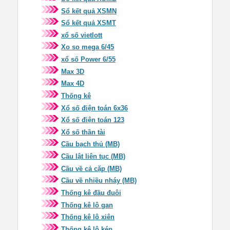
Sổ kết quả XSMN
Sổ kết quả XSMT
xổ số vietlott
Xo so mega 6/45
xổ số Power 6/55
Max 3D
Max 4D
Thống kê
Xổ số điện toán 6x36
Xổ số điện toán 123
Xổ số thần tài
Cầu bạch thủ (MB)
Cầu lật liên tục (MB)
Cầu về cả cặp (MB)
Cầu về nhiều nháy (MB)
Thống kê đầu đuôi
Thống kê lô gan
Thống kê lô xiên
Thống kê lô kép