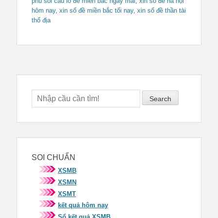
phú soi cầu lô đề miền bắc ngày mai
,
xin số đề hà nội
hôm nay
,
xin số đề miền bắc tối nay
,
xin số đề thần tài
thổ địa
Search
SOI CHUẨN
XSMB
XSMN
XSMT
kết quả hôm nay
Sổ kết quả XSMB