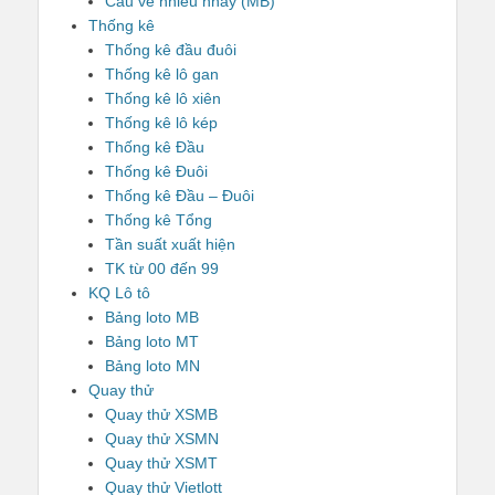
Cầu về nhiều nháy (MB)
Thống kê
Thống kê đầu đuôi
Thống kê lô gan
Thống kê lô xiên
Thống kê lô kép
Thống kê Đầu
Thống kê Đuôi
Thống kê Đầu – Đuôi
Thống kê Tổng
Tần suất xuất hiện
TK từ 00 đến 99
KQ Lô tô
Bảng loto MB
Bảng loto MT
Bảng loto MN
Quay thử
Quay thử XSMB
Quay thử XSMN
Quay thử XSMT
Quay thử Vietlott