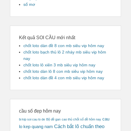
sổ mơ
Kết quả SOI CẦU mới nhất
chốt loto dàn đề 8 con mb siêu vip hôm nay
chốt loto bạch thủ lô 2 nháy mb siêu vip hôm
nay
chốt loto lô xiên 3 mb siêu vip hôm nay
chốt loto dàn lô 8 con mb siêu vip hôm nay
chốt loto dàn đề 4 con mb siêu vip hôm nay
cầu số đẹp hôm nay
cau
bi kip soi cau lo de
Bộ đề gan
cao thủ chốt số đề hôm nay
Cách bắt lô chuẩn theo
lo kep quang nam