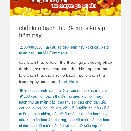
chốt loto bạch thủ đề mb siêu vip
hôm nay
Posted
Author
06/08/2026
cau so dep hom nay - soi cau xstd
on
mien bac
141 Comments
cau bach thu, lo bach thu theo ngay, phuong phap
danh lo, xsmb soi cau bach thu, kinh nghiem bat
loto bach thu, cách soi lô bạch thủ, lô bạch thủ
trong ngày, cách soi
Read More …
Categories
Tags
Soi cầu chính xác mb
,
Soi cầu chính xác mb víp
100 cau noi
,
bạch thủ đề mb siêu vip hôm nay
,
bạch thủ đề miền bắc
,
cao thủ soi cầu chốt dàn đề
,
cau de lo mb
,
cau de vip
,
cầu đề 3 miền ăn
,
cầu đề 3
miền an bao nhiêu
,
cầu đề 3 miền trực tiếp hôm nay
,
cầu đề miền bắc âm dương
,
cầu đề miền bắc an bao
nhiêu
,
cầu đề miền bắc ăn số
,
cầu đề siêu vip hôm