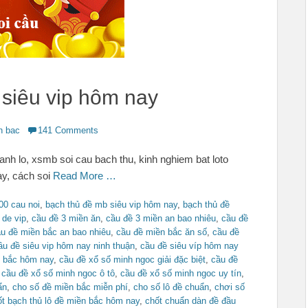
 siêu vip hôm nay
n bac
141 Comments
anh lo, xsmb soi cau bach thu, kinh nghiem bat loto
ày, cách soi
Read More …
s
00 cau noi
,
bạch thủ đề mb siêu vip hôm nay
,
bạch thủ đề
 de vip
,
cầu đề 3 miền ăn
,
cầu đề 3 miền an bao nhiêu
,
cầu đề
u đề miền bắc an bao nhiêu
,
cầu đề miền bắc ăn số
,
cầu đề
ầu đề siêu vip hôm nay ninh thuận
,
cầu đề siêu víp hôm nay
n bắc hôm nay
,
cầu đề xổ số minh ngoc giải đặc biệt
,
cầu đề
,
cầu đề xổ số minh ngoc ô tô
,
cầu đề xổ số minh ngoc uy tín
,
ẩn
,
cho số đề miền bắc miễn phí
,
cho số lô đề chuẩn
,
chơi số
ốt bạch thủ lô đề miền bắc hôm nay
,
chốt chuẩn dàn đề đầu