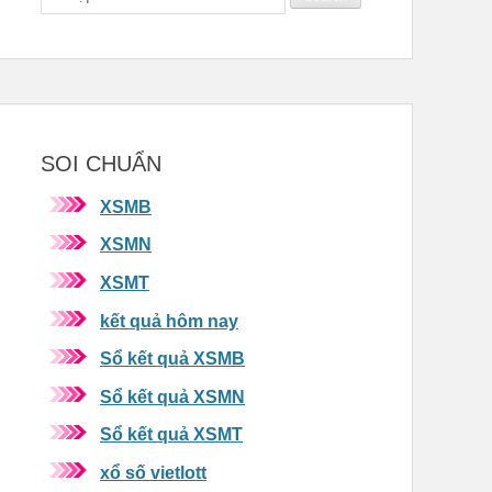
SOI CHUẨN
XSMB
XSMN
XSMT
kết quả hôm nay
Sổ kết quả XSMB
Sổ kết quả XSMN
Sổ kết quả XSMT
xổ số vietlott