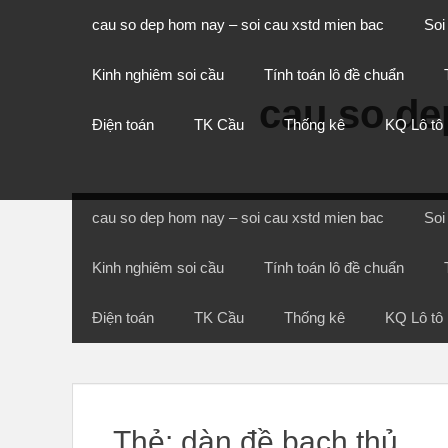
Primary Menu
Skip
cau so dep hom nay – soi cau xstd mien bac
Soi
to
content
Kinh nghiêm soi cầu
Tính toán lô đề chuẩn
cau so de
Điện toán
TK Cầu
Thống kê
KQ Lô tô
Secondary Menu
Skip
cau so dep hom nay – soi cau xstd mien bac
Soi
to
content
Kinh nghiêm soi cầu
Tính toán lô đề chuẩn
Điện toán
TK Cầu
Thống kê
KQ Lô tô
Thẻ:
dàn đề bạch thủ