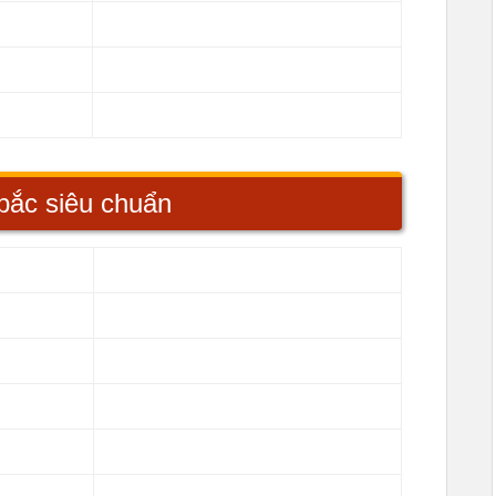
bắc siêu chuẩn