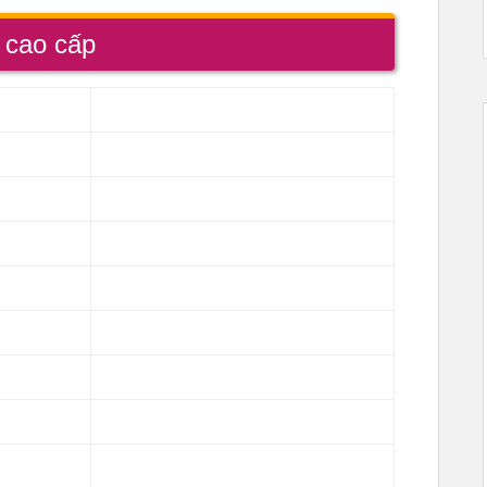
 cao cấp