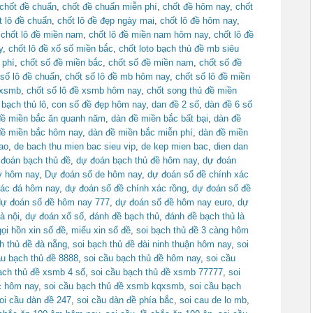
chốt đề chuẩn
,
chốt đề chuẩn miễn phí
,
chốt đề hôm nay
,
chốt
t lô đề chuẩn
,
chốt lô đề đẹp ngày mai
,
chốt lô đề hôm nay
,
,
chốt lô đề miền nam
,
chốt lô đề miền nam hôm nay
,
chốt lô đề
y
,
chốt lô đề xổ số miền bắc
,
chốt loto bạch thủ đề mb siêu
 phí
,
chốt số đề miền bắc
,
chốt số đề miền nam
,
chốt số đề
 số lô đề chuẩn
,
chốt số lô đề mb hôm nay
,
chốt số lô đề miền
 xsmb
,
chốt số lô đề xsmb hôm nay
,
chốt song thủ đề miền
bạch thủ lô
,
con số đề đẹp hôm nay
,
dan đề 2 số
,
dàn đề 6 số
đề miền bắc ăn quanh năm
,
dàn đề miền bắc bất bại
,
dàn đề
đề miền bắc hôm nay
,
dàn đề miền bắc miễn phí
,
dàn đề miền
ao
,
de bach thu mien bac sieu vip
,
de kep mien bac
,
dien dan
đoán bạch thủ đề
,
dự đoán bạch thủ đề hôm nay
,
dự đoán
y hôm nay
,
Dự đoán số de hôm nay
,
dự đoán số đề chính xác
xác đá hôm nay
,
dự đoán số đề chính xác rồng
,
dự đoán số đề
dự đoán số đề hôm nay 777
,
dự đoán số đề hôm nay euro
,
dự
à nội
,
dự đoán xổ số
,
đánh đề bạch thủ
,
đánh đề bạch thủ là
gọi hồn xin số đề
,
miếu xin số đề
,
soi bạch thủ đề 3 càng hôm
h thủ đề đà nẵng
,
soi bạch thủ đề đài ninh thuận hôm nay
,
soi
ầu bạch thủ đề 8888
,
soi cầu bạch thủ đề hôm nay
,
soi cầu
ạch thủ đề xsmb 4 số
,
soi cầu bạch thủ đề xsmb 77777
,
soi
c hôm nay
,
soi cầu bạch thủ đề xsmb kqxsmb
,
soi cầu bạch
oi cầu dàn đề 247
,
soi cầu dàn đề phía bắc
,
soi cau de lo mb
,