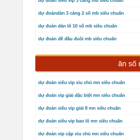
dự đoán siêu vip 3 càng mb siêu chuẩn
dự đoándàn 3 càng 2 số mb siêu chuẩn
dự đoán dàn lô 10 số mb siêu chuẩn
dự đoán đề đầu đuôi mb siêu chuẩn
ăn số
dự đoán siêu vip xỉu chủ mn siêu chuẩn
dự đoán vip giải đặc biệt mn siêu chuẩn
dự đoán siêu vip giải 8 mn siêu chuẩn
dự đoán siêu vip bao lô mn siêu chuẩn
dự đoán vip cặp xỉu chủ mn siêu chuẩn