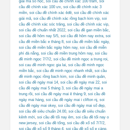
giải mã số học
,
soi cầu đề chính xác 100 trăm
,
soi
cầu đề chính xác 100 ưx
,
soi cầu đề chính xác 3
miền
,
soi cầu đề chính xác êđê
,
soi cầu đề chính xác
giải mã
,
soi cầu đề chính xác rồng bạch kim vip
,
soi
cầu đề chính xác sóc trăng
,
soi cầu đề chính xác vip
,
soi cầu đề chuẩn nhất 2022
,
soi cầu đề gan miền bắc
,
soi cầu đề hôm nay 5/5
,
soi cầu đề hôm nay extra
,
soi
cầu đề miền bắc e tháng 8
,
soi cầu đề miền bắc ngày
,
soi cầu đề miền bắc ngày hôm nay
,
soi cầu đề miễn
phí đà nẵng
,
soi cầu đề miền trung hôm nay
,
soi cầu
đề minh ngọc 7/7/2
,
soi cầu đề minh ngọc a trung roi
,
soi cau đề minh ngoc gia lai
,
soi cầu đề minh ngọc
miền bắc
,
soi cầu đề minh ngọc nhanh nhất
,
soi cầu
đề minh ngọc rồng bach kim
,
soi cầu đề minh quân
,
soi cầu đề ngày mai 14
,
soi cầu đề ngày mai 22
,
soi
cầu đề ngày mai 5 tháng 3
,
soi cầu đề ngày mai a
trung rồi
,
soi cầu đề ngày mai ê tháng 9
,
soi cầu đề
ngày mai hàng
,
soi cầu đề ngày mai i clifton nj
,
soi
cầu đề ngày mai okey
,
soi cầu đề ngày mai số đẹp
,
soi cầu đề siêu chuẩn 24.00
,
soi cầu đề siêu chuẩn
kênh mới
,
soi cầu đề tối nay êm
,
soi cầu đề tối nay o
new jersey
,
soi cầu đề tổng
,
soi cầu đề xổ số 7/7/2
,
soi cầu đề xổ số 9 tháng 4
,
soi cầu đề xổ số e càng
,