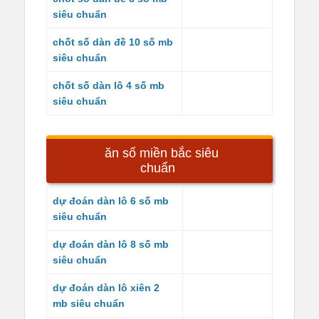
siêu chuẩn
chốt số dàn đề 10 số mb
siêu chuẩn
chốt số dàn lô 4 số mb
siêu chuẩn
ăn số miền bắc siêu
chuẩn
dự đoán dàn lô 6 số mb
siêu chuẩn
dự đoán dàn lô 8 số mb
siêu chuẩn
dự đoán dàn lô xiên 2
mb siêu chuẩn