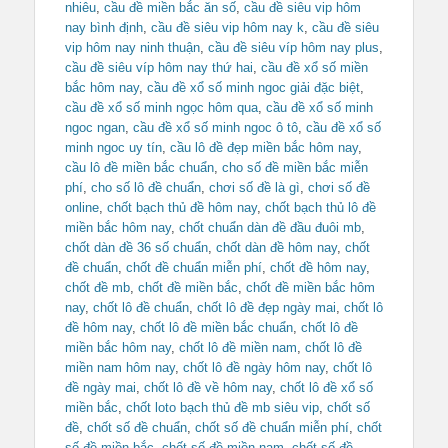
nhiêu
,
cầu đề miền bắc ăn số
,
cầu đề siêu vip hôm
nay bình định
,
cầu đề siêu vip hôm nay k
,
cầu đề siêu
vip hôm nay ninh thuận
,
cầu đề siêu víp hôm nay plus
,
cầu đề siêu víp hôm nay thứ hai
,
cầu đề xổ số miền
bắc hôm nay
,
cầu đề xổ số minh ngoc giải đặc biệt
,
cầu đề xổ số minh ngọc hôm qua
,
cầu đề xổ số minh
ngoc ngan
,
cầu đề xổ số minh ngoc ô tô
,
cầu đề xổ số
minh ngoc uy tín
,
cầu lô đề đẹp miền bắc hôm nay
,
cầu lô đề miền bắc chuẩn
,
cho số đề miền bắc miễn
phí
,
cho số lô đề chuẩn
,
chơi số đề là gì
,
chơi số đề
online
,
chốt bạch thủ đề hôm nay
,
chốt bạch thủ lô đề
miền bắc hôm nay
,
chốt chuẩn dàn đề đầu đuôi mb
,
chốt dàn đề 36 số chuẩn
,
chốt dàn đề hôm nay
,
chốt
đề chuẩn
,
chốt đề chuẩn miễn phí
,
chốt đề hôm nay
,
chốt đề mb
,
chốt đề miền bắc
,
chốt đề miền bắc hôm
nay
,
chốt lô đề chuẩn
,
chốt lô đề đẹp ngày mai
,
chốt lô
đề hôm nay
,
chốt lô đề miền bắc chuẩn
,
chốt lô đề
miền bắc hôm nay
,
chốt lô đề miền nam
,
chốt lô đề
miền nam hôm nay
,
chốt lô đề ngày hôm nay
,
chốt lô
đề ngày mai
,
chốt lô đề về hôm nay
,
chốt lô đề xổ số
miền bắc
,
chốt loto bạch thủ đề mb siêu vip
,
chốt số
đề
,
chốt số đề chuẩn
,
chốt số đề chuẩn miễn phí
,
chốt
số đề miền bắc
,
chốt số đề miền nam
,
chốt số đề