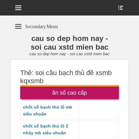
Menu
Show
Heade
Sideb
Conte
Secondary Menu
cau so dep hom nay -
soi cau xstd mien bac
cau so dep hom nay - soi cau xstd mien bac
Thẻ:
soi cầu bạch thủ đề xsmb
kqxsmb
ăn số cao cấp
chốt số bạch thủ lô mb
siêu chuẩn
chốt số bạch thủ lô 2
nháy mb siêu chuẩn