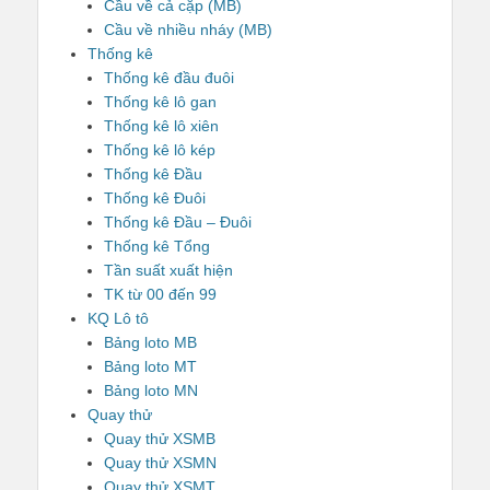
Cầu về cả cặp (MB)
Cầu về nhiều nháy (MB)
Thống kê
Thống kê đầu đuôi
Thống kê lô gan
Thống kê lô xiên
Thống kê lô kép
Thống kê Đầu
Thống kê Đuôi
Thống kê Đầu – Đuôi
Thống kê Tổng
Tần suất xuất hiện
TK từ 00 đến 99
KQ Lô tô
Bảng loto MB
Bảng loto MT
Bảng loto MN
Quay thử
Quay thử XSMB
Quay thử XSMN
Quay thử XSMT