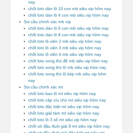
nay
chốt loto dàn lô 10 con mb siêu vip hôm nay
chốt loto dàn lô 4 con mb siêu vip hôm nay
Soi cầu chính xác mb víp
chốt loto dàn lô 6 con mb siêu vip hôm nay
chốt loto dàn lô 8 con mb siêu vip hôm nay
chốt loto lô xiên 2 mb siêu vip hôm nay
chốt loto lô xiên 3 mb siêu vip hôm nay
chốt loto lô xiên 4 mb siêu vip hôm nay
chốt loto song thủ đề mb siêu vip hôm nay
chốt loto song thủ lô mb siêu vip hôm nay
chốt loto song thủ lô kép mb siêu vip hôm
nay
Soi cầu chính xác mt
chốt loto bao lô mt siêu vip hôm nay
chốt loto cặp xíu chủ mt siêu vip hôm nay
chốt loto đặc biệt mt siêu vip hôm nay
chốt loto giải tám mt siêu vip hôm nay
chốt loto lô 3 số mt siêu vip hôm nay
chốt sớ đầu đuôi giải 8 mt siêu vip hôm nay
chốt sớ đầu đuôi giải đặc biệt mt siêu vip