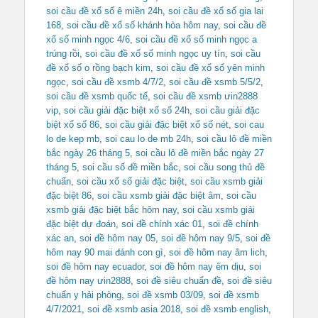
soi cầu đề xổ số ê miền 24h
,
soi cầu đề xổ số gia lai
168
,
soi cầu đề xổ số khánh hòa hôm nay
,
soi cầu đề
xổ số minh ngọc 4/6
,
soi cầu đề xổ số minh ngọc a
trúng rồi
,
soi cầu đề xổ số minh ngọc uy tín
,
soi cầu
đề xổ số o rồng bạch kim
,
soi cầu đề xổ số yên minh
ngọc
,
soi cầu đề xsmb 4/7/2
,
soi cầu đề xsmb 5/5/2
,
soi cầu đề xsmb quốc tế
,
soi cầu đề xsmb ưin2888
vip
,
soi cầu giải đặc biệt xổ số 24h
,
soi cầu giải đặc
biệt xổ số 86
,
soi cầu giải đặc biệt xổ số nét
,
soi cau
lo de kep mb
,
soi cau lo de mb 24h
,
soi cầu lô đề miền
bắc ngày 26 tháng 5
,
soi cầu lô đề miền bắc ngày 27
tháng 5
,
soi cầu số đề miền bắc
,
soi cầu song thủ đề
chuẩn
,
soi cầu xổ số giải đặc biệt
,
soi cầu xsmb giải
đặc biệt 86
,
soi cầu xsmb giải đặc biệt âm
,
soi cầu
xsmb giải đặc biệt bắc hôm nay
,
soi cầu xsmb giải
đặc biệt dự đoán
,
soi đề chính xác 01
,
soi đề chính
xác an
,
soi đề hôm nay 05
,
soi đề hôm nay 9/5
,
soi đề
hôm nay 90 mai đánh con gì
,
soi đề hôm nay âm lich
,
soi đề hôm nay ecuador
,
soi đề hôm nay êm dịu
,
soi
đề hôm nay ưin2888
,
soi đề siêu chuẩn đề
,
soi đề siêu
chuẩn y hải phòng
,
soi đề xsmb 03/09
,
soi đề xsmb
4/7/2021
,
soi đề xsmb asia 2018
,
soi đề xsmb english
,