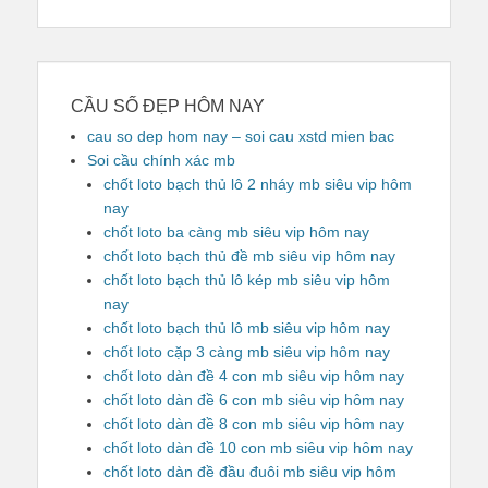
CẦU SỐ ĐẸP HÔM NAY
cau so dep hom nay – soi cau xstd mien bac
Soi cầu chính xác mb
chốt loto bạch thủ lô 2 nháy mb siêu vip hôm
nay
chốt loto ba càng mb siêu vip hôm nay
chốt loto bạch thủ đề mb siêu vip hôm nay
chốt loto bạch thủ lô kép mb siêu vip hôm
nay
chốt loto bạch thủ lô mb siêu vip hôm nay
chốt loto cặp 3 càng mb siêu vip hôm nay
chốt loto dàn đề 4 con mb siêu vip hôm nay
chốt loto dàn đề 6 con mb siêu vip hôm nay
chốt loto dàn đề 8 con mb siêu vip hôm nay
chốt loto dàn đề 10 con mb siêu vip hôm nay
chốt loto dàn đề đầu đuôi mb siêu vip hôm